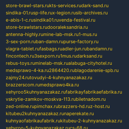
store-brawl-stars.ru
kts-services.ru
dark-sand.ru
sindika-01.ru
sp-life.ru
x-legion.ru
sib-archives.ru
e-abis-1-c.ru
sindika01.ru
venda-festival.ru
store-brawlstars.ru
dooraleksandria.ru
antenna-highly.ru
mine-lab-msk.ru
1-mus.ru
3-sex-porn.ru
ban-damn.ru
purse-factory.ru
viagra-tablet.ru
fasbags.ru
adler-jun.ru
bandamn.ru
fincontech.ru
3sexporn.ru
1mus.ru
darksand.ru
rebus-toys.ru
minelab-msk.ru
alabuga-cityhotel.ru
medsprawo-4-ka.ru
2864420.ru
blagodarenie-spb.ru
zajmy24.ru
tovudyi-4-kuhnyanazakaz.ru
brazzerscom.ru
medsprawo4ka.ru
xehyroo5kuhnyanazakaz.ru
fabrikayfabrikaefabrika.ru
vskrytie-zamkov-moskva-113.ru
biletnadom.ru
zed-online.ru
pimchax.ru
brazzers-hd.ru
z-host.ru
kitubeu2kuhnyanazakaz.ru
naperekate.ru
kuhnyaofabrikaufabrik.ru
kitubeu-2-kuhnyanazakaz.ru
xehyroo-5-kuhnyanazakaz.ru
cs-68.ru