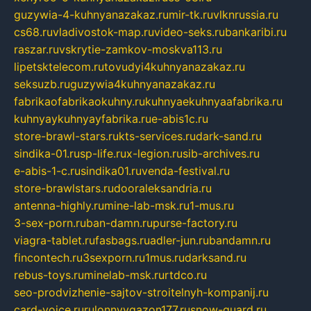
guzywia-4-kuhnyanazakaz.ru
mir-tk.ru
vlknrussia.ru
cs68.ru
vladivostok-map.ru
video-seks.ru
bankaribi.ru
raszar.ru
vskrytie-zamkov-moskva113.ru
lipetsktelecom.ru
tovudyi4kuhnyanazakaz.ru
seksuzb.ru
guzywia4kuhnyanazakaz.ru
fabrikaofabrikaokuhny.ru
kuhnyaekuhnyaafabrika.ru
kuhnyaykuhnyayfabrika.ru
e-abis1c.ru
store-brawl-stars.ru
kts-services.ru
dark-sand.ru
sindika-01.ru
sp-life.ru
x-legion.ru
sib-archives.ru
e-abis-1-c.ru
sindika01.ru
venda-festival.ru
store-brawlstars.ru
dooraleksandria.ru
antenna-highly.ru
mine-lab-msk.ru
1-mus.ru
3-sex-porn.ru
ban-damn.ru
purse-factory.ru
viagra-tablet.ru
fasbags.ru
adler-jun.ru
bandamn.ru
fincontech.ru
3sexporn.ru
1mus.ru
darksand.ru
rebus-toys.ru
minelab-msk.ru
rtdco.ru
seo-prodvizhenie-sajtov-stroitelnyh-kompanij.ru
card-voice.ru
rulonnyygazon177.ru
snow-guard.ru