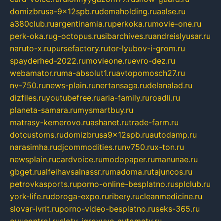
domizbrusa-9x12spb.ru
demaholding.ru
aalse.ru
a380club.ru
argentinamia.ru
perkoka.ru
movie-one.ru
perk-oka.ru
g-octopus.ru
sibarchives.ru
andreislyusar.ru
naruto-x.ru
pursefactory.ru
tor-lyubov-i-grom.ru
spayderhed-2022.ru
movieone.ru
evro-dez.ru
webamator.ru
ma-absolut1.ru
avtopomosch27.ru
nv-750.ru
news-plain.ru
nertansaga.ru
delanalad.ru
dizfiles.ru
youtubefree.ru
aria-family.ru
roadli.ru
planeta-samara.ru
mysmartbuy.ru
matrasy-kemerovo.ru
ashanet.ru
trade-farm.ru
dotcustoms.ru
domizbrusa9x12spb.ru
autodamp.ru
narasimha.ru
djcommodities.ru
nv750.ru
x-ton.ru
newsplain.ru
cardvoice.ru
modopaper.ru
manunae.ru
gbget.ru
alfeihavsalnassr.ru
madoma.ru
tajuncos.ru
petrovkasports.ru
porno-online-besplatno.ru
splclub.ru
york-life.ru
doroga-expo.ru
ribery.ru
cleanmedicine.ru
slovar-ivrit.ru
porno-video-besplatno.ru
seks-365.ru