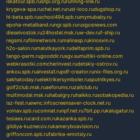
iskatour.spb.ru
snpi.org.ru
running-line.ru
krygeva-spa.ru
chel.net.ru
rust-loco.ru
dugshop.ru
hl-beta.spb.ru
school494.spb.ru
mymubaby.ru
epoha-metalband.ru
ngr.spb.ru
rusgosnews.com
dieselvostok.ru
24hostel.msk.ru
w-dev.ru
f-ship.ru
regsmi.ru
filmnetwork.ru
malinasp.ru
kinosvin.ru
h2o-salon.ru
malutkayork.ru
deltaprim.spb.ru
tango-perm.ru
gooddir.ru
sgv.su
multiki-online.com
webkrasotki.com
cherinvest.ru
detskiy-ostrov.ru
ankou.spb.ru
alvesta1.ru
pdf-creator.ru
nix-files.org.ru
sakhatoday.ru
elektrikersymboler.ru
sputnikyes.ru
golf2club.msk.ru
aeforums.ru
zallclub.ru
multimodal.msk.ru
habaigry.ru
haikko.ru
sobakopedia.ru
isz-fest.ru
ewnc.info
screensaver-clock.net.ru
volnav.spb.ru
comnat.ru
npf.net.ru
7bit.pp.ru
kalugatur.ru
tesiaes.ru
card.com.ru
kazanka.spb.ru
gildiya-kuznecov.ru
kameryboavision.ru
griffoncom.spb.ru
fabrika-emotsiy.ru