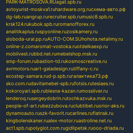
PARK-MATROSOVA.RU
agat.spb.ru
avtoyurist-moskva1.ru
hardware.org.ru
схема-авто.рф
dg-lab.ru
angrup.ru
recruiter.spb.ru
music8.spb.ru
krsk124.ru
kubok.spb.ru
romanofforex.ru
analitikaplus.ru
spyonline.ru
zosikamery.ru
sloboda-ural.pp.ru
AUTO-COM.SU
hohota.net
alimy.ru
online-z.com
aromat-vostoka.ru
otdelkaexp.ru
mobilvest.ru
bbd.net.ru
mebelshop.msk.ru
smp-forum.ru
bastion-td.ru
kosmoscreative.ru
avrmotors.ru
art-galadesign.ru
tiffany-c.ru
ecostep-samara.ru
d-p.spb.ru
галактика73.рф
sko.com.ru
davitamebel-spb.ru
fotsis.ru
tesiaes.ru
kokoroyari.spb.ru
blesna-kazan.ru
mossilver.ru
lenderoq.ru
sergeydobrin.ru
tochkazvuka.msk.ru
people-of-art.ru
bezzubova.ru
clubtibet.ru
orior-aks.ru
dynamoauto.ru
szk-favorit.ru
carlines.ru
flatnsk.ru
kingbolenskaner.ru
alex-motor.ru
astroline.net.ru
act1.spb.ru
polyglot.com.ru
gidlipetsk.ru
ooo-driada.ru