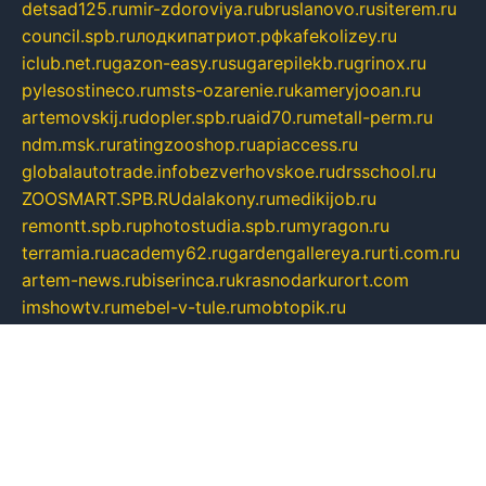
detsad125.ru
mir-zdoroviya.ru
bruslanovo.ru
siterem.ru
council.spb.ru
лодкипатриот.рф
kafekolizey.ru
iclub.net.ru
gazon-easy.ru
sugarepilekb.ru
grinox.ru
pylesostineco.ru
msts-ozarenie.ru
kameryjooan.ru
artemovskij.ru
dopler.spb.ru
aid70.ru
metall-perm.ru
ndm.msk.ru
ratingzooshop.ru
apiaccess.ru
globalautotrade.info
bezverhovskoe.ru
drsschool.ru
ZOOSMART.SPB.RU
dalakony.ru
medikijob.ru
remontt.spb.ru
photostudia.spb.ru
myragon.ru
terramia.ru
academy62.ru
gardengallereya.ru
rti.com.ru
artem-news.ru
biserinca.ru
krasnodarkurort.com
imshowtv.ru
mebel-v-tule.ru
mobtopik.ru
pcsecurity.net.ru
tool-sib.ru
multimetrunit.ru
sp-tour.ru
fan-cs.ru
santeh-russia.ru
symbian9.net.ru
DSHAIR.RU
tmmotors.spb.ru
xjocuricopii.com
musavtomat.msk.ru
obustrojdom.ru
sovetcik.ru
ybaranovskaya.ru
ppknews.ru
cult-alshei.ru
JAPANRUSSIA.RU
proekciyamebel.ru
imper-finans.ru
rim.org.ru