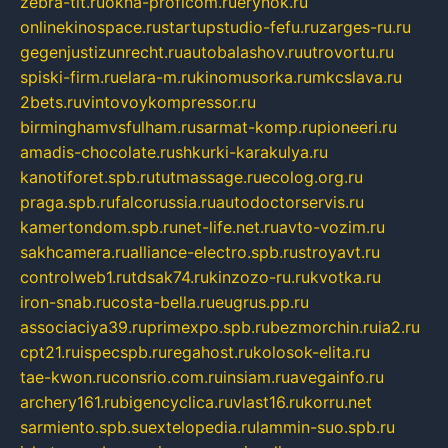
zebra-tlt.ru
okna-proficom.ru
erynok.ru
onlinekinospace.ru
startupstudio-fefu.ru
zarges-ru.ru
gegenjustizunrecht.ru
autobalashov.ru
utrovortu.ru
spiski-firm.ru
elara-m.ru
kinomusorka.ru
mkcslava.ru
2bets.ru
vintovoykompressor.ru
birminghamvsfulham.ru
sarmat-komp.ru
pioneeri.ru
amadis-chocolate.ru
shkurki-karakulya.ru
kanotiforet.spb.ru
tutmassage.ru
ecolog.org.ru
praga.spb.ru
falcorussia.ru
autodoctorservis.ru
kamertondom.spb.ru
net-life.net.ru
avto-vozim.ru
sakhcamera.ru
alliance-electro.spb.ru
stroyavt.ru
controlweb1.ru
tdsak74.ru
kinzozo-ru.ru
kvotka.ru
iron-snab.ru
costa-bella.ru
eugrus.pp.ru
associaciya39.ru
primexpo.spb.ru
bezmorchin.ru
ia2.ru
cpt21.ru
ispecspb.ru
regahost.ru
kolosok-elita.ru
tae-kwon.ru
consrio.com.ru
insiam.ru
avegainfo.ru
archery161.ru
bigencyclica.ru
vlast16.ru
korru.net
sarmiento.spb.su
extelopedia.ru
lammin-suo.spb.ru