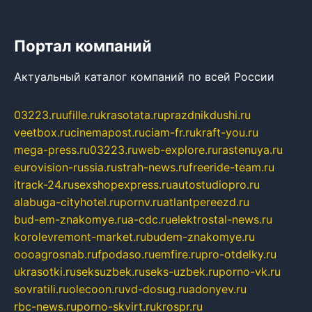
Портал компаний
Актуальный каталог компаний по всей России
03223.ru
ufille.ru
krasotata.ru
prazdnikdushi.ru
veetbox.ru
cinemapost.ru
ciam-fr.ru
kraft-you.ru
mega-press.ru
03223.ru
web-explore.ru
rastenuya.ru
eurovision-russia.ru
strah-news.ru
freeride-team.ru
itrack-24.ru
sexshopexpress.ru
autostudiopro.ru
alabuga-cityhotel.ru
pornv.ru
atlantpereezd.ru
bud-em-znakomye.ru
a-cdc.ru
elektrostal-news.ru
korolevremont-market.ru
budem-znakomye.ru
oooagrosnab.ru
fpodaso.ru
emfire.ru
pro-otdelky.ru
ukrasotki.ru
seksuzbek.ru
seks-uzbek.ru
porno-vk.ru
sovratili.ru
olecoon.ru
vd-dosug.ru
adonyev.ru
rbc-news.ru
porno-skvirt.ru
krospr.ru