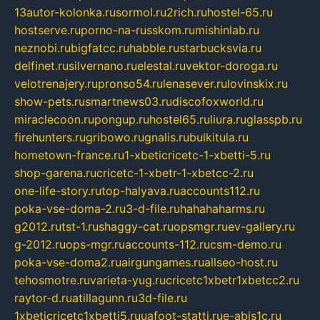
13autor-kolonka.ru
sormol.ru
2rich.ru
hostel-65.ru
hostserve.ru
porno-na-russkom.ru
mishinlab.ru
neznobi.ru
bigfatcc.ru
habble.ru
starbucksvia.ru
delfinet.ru
silvernano.ru
elestal.ru
vektor-doroga.ru
velotrenajery.ru
pronso54.ru
lenasever.ru
lovinskix.ru
show-pets.ru
smartnews03.ru
discofoxworld.ru
miraclecoon.ru
pongup.ru
hostel65.ru
liura.ru
glasspb.ru
firehunters.ru
gribowo.ru
gnalis.ru
bulkitula.ru
hometown-france.ru
1-xbeticricetc-1-xbetti-5.ru
shop-garena.ru
cricetc-1-xbetr-1-xbetcc-2.ru
one-life-story.ru
top-halyava.ru
accounts112.ru
poka-vse-doma-2.ru
3-d-file.ru
hahahaharms.ru
g2012.ru
tst-1.ru
shaggy-cat.ru
opsmgr.ru
ev-gallery.ru
g-2012.ru
ops-mgr.ru
accounts-112.ru
csm-demo.ru
poka-vse-doma2.ru
airgungames.ru
allseo-host.ru
tehosmotre.ru
varieta-yug.ru
cricetc1xbetr1xbetcc2.ru
raytor-d.ru
atillagunn.ru
3d-file.ru
1xbeticricetc1xbetti5.ru
uafoot-statti.ru
e-abis1c.ru