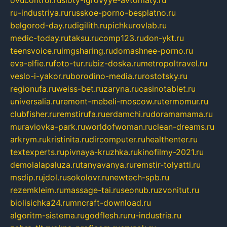
ovucontrol.ru
sloty-igrovyye-avtomaty.ru
ru-industriya.ru
russkoe-porno-besplatno.ru
belgorod-day.ru
digilith.ru
pichkurovlab.ru
medic-today.ru
taksu.ru
comp123.ru
don-ykt.ru
teensvoice.ru
imgsharing.ru
domashnee-porno.ru
eva-elfie.ru
foto-tur.ru
biz-doska.ru
metropoltravel.ru
veslo-i-yakor.ru
borodino-media.ru
rostotsky.ru
regionufa.ru
weiss-bet.ru
zaryna.ru
casinotablet.ru
universalia.ru
remont-mebeli-moscow.ru
termomur.ru
clubfisher.ru
remstirufa.ru
erdamchi.ru
doramamama.ru
muraviovka-park.ru
worldofwoman.ru
clean-dreams.ru
arkrym.ru
kristinita.ru
dircomputer.ru
healthenter.ru
textexperts.ru
pivnaya-kruzhka.ru
kinofilmy-2021.ru
demolalapaluza.ru
tanyavanya.ru
remstir-tolyatti.ru
msdip.ru
jdol.ru
sokolovr.ru
newtech-spb.ru
rezemkleim.ru
massage-tai.ru
seonub.ru
zvonitut.ru
biolisichka24.ru
mncraft-download.ru
algoritm-sistema.ru
godflesh.ru
ru-industria.ru