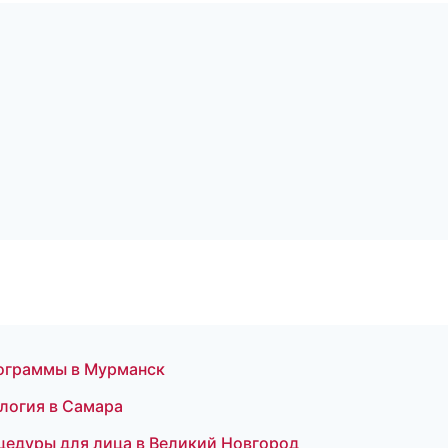
рограммы в Мурманск
ология в Самара
роцедуры для лица в Великий Новгород