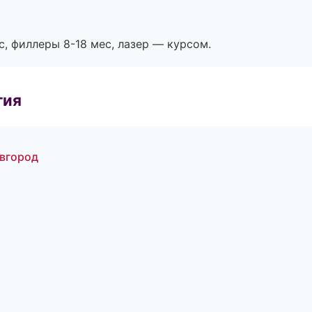
с, филлеры 8-18 мес, лазер — курсом.
гия
овгород