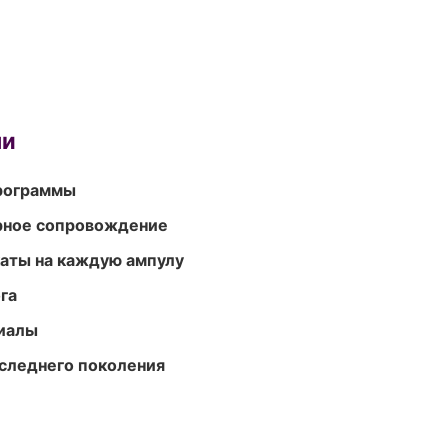
ми
программы
урное сопровождение
аты на каждую ампулу
га
риалы
следнего поколения