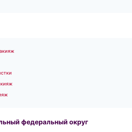
макияж
истки
акияж
кияж
альный федеральный округ