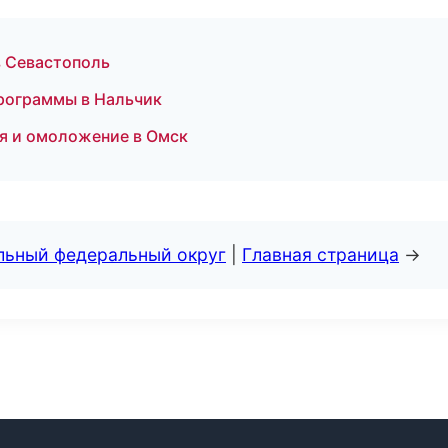
в Севастополь
программы в Нальчик
ия и омоложение в Омск
альный федеральный округ
|
Главная страница
→