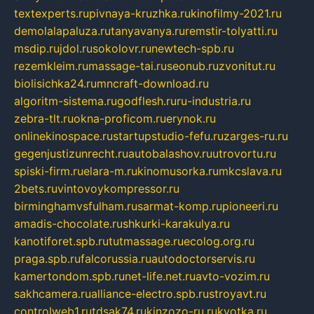
textexperts.ru
pivnaya-kruzhka.ru
kinofilmy-2021.ru
demolalapaluza.ru
tanyavanya.ru
remstir-tolyatti.ru
msdip.ru
jdol.ru
sokolovr.ru
newtech-spb.ru
rezemkleim.ru
massage-tai.ru
seonub.ru
zvonitut.ru
biolisichka24.ru
mncraft-download.ru
algoritm-sistema.ru
godflesh.ru
ru-industria.ru
zebra-tlt.ru
okna-proficom.ru
erynok.ru
onlinekinospace.ru
startupstudio-fefu.ru
zarges-ru.ru
gegenjustizunrecht.ru
autobalashov.ru
utrovortu.ru
spiski-firm.ru
elara-m.ru
kinomusorka.ru
mkcslava.ru
2bets.ru
vintovoykompressor.ru
birminghamvsfulham.ru
sarmat-komp.ru
pioneeri.ru
amadis-chocolate.ru
shkurki-karakulya.ru
kanotiforet.spb.ru
tutmassage.ru
ecolog.org.ru
praga.spb.ru
falcorussia.ru
autodoctorservis.ru
kamertondom.spb.ru
net-life.net.ru
avto-vozim.ru
sakhcamera.ru
alliance-electro.spb.ru
stroyavt.ru
controlweb1.ru
tdsak74.ru
kinzozo-ru.ru
kvotka.ru