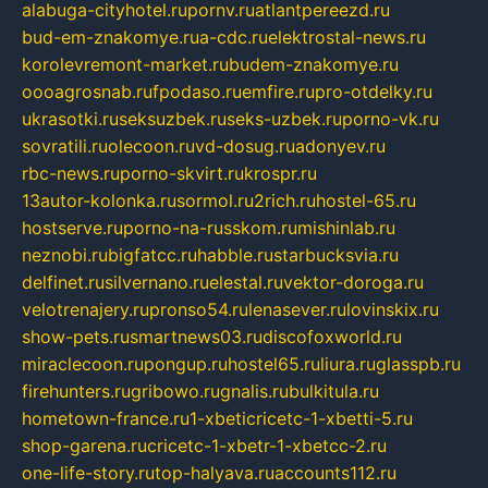
alabuga-cityhotel.ru
pornv.ru
atlantpereezd.ru
bud-em-znakomye.ru
a-cdc.ru
elektrostal-news.ru
korolevremont-market.ru
budem-znakomye.ru
oooagrosnab.ru
fpodaso.ru
emfire.ru
pro-otdelky.ru
ukrasotki.ru
seksuzbek.ru
seks-uzbek.ru
porno-vk.ru
sovratili.ru
olecoon.ru
vd-dosug.ru
adonyev.ru
rbc-news.ru
porno-skvirt.ru
krospr.ru
13autor-kolonka.ru
sormol.ru
2rich.ru
hostel-65.ru
hostserve.ru
porno-na-russkom.ru
mishinlab.ru
neznobi.ru
bigfatcc.ru
habble.ru
starbucksvia.ru
delfinet.ru
silvernano.ru
elestal.ru
vektor-doroga.ru
velotrenajery.ru
pronso54.ru
lenasever.ru
lovinskix.ru
show-pets.ru
smartnews03.ru
discofoxworld.ru
miraclecoon.ru
pongup.ru
hostel65.ru
liura.ru
glasspb.ru
firehunters.ru
gribowo.ru
gnalis.ru
bulkitula.ru
hometown-france.ru
1-xbeticricetc-1-xbetti-5.ru
shop-garena.ru
cricetc-1-xbetr-1-xbetcc-2.ru
one-life-story.ru
top-halyava.ru
accounts112.ru