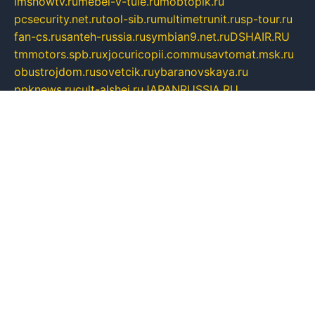
imshowtv.ru
mebel-v-tule.ru
mobtopik.ru
pcsecurity.net.ru
tool-sib.ru
multimetrunit.ru
sp-tour.ru
fan-cs.ru
santeh-russia.ru
symbian9.net.ru
DSHAIR.RU
tmmotors.spb.ru
xjocuricopii.com
musavtomat.msk.ru
obustrojdom.ru
sovetcik.ru
ybaranovskaya.ru
ppknews.ru
cult-alshei.ru
JAPANRUSSIA.RU
proekciyamebel.ru
imper-finans.ru
rim.org.ru
glamourai.ru
brassminus.ru
zabor-pro.ru
ftn.pp.ru
dorogoe58.ru
laimengpacker.ru
kuzova-zapchasti.ru
sageerp.ru
taxodrom.ru
dsrazvitie.ru
hardcity.net.ru
ratinghomegames.ru
topservice25.ru
gubernyan.ru
gtglasslined.ru
ii4.ru
tssport.spb.ru
andorra24.com
blackwallstreet.ru
oboimos.ru
optim-doors.com.ru
ikuch.ru
nycr.org.ru
npa21.ru
vremya-ch.spb.ru
desert000.ru
ivtorgi.ru
ifiori.ru
catalog-statei.ru
dcv.org.ru
spetsmaster174.ru
ipkameryhiseeu.ru
dum26.ru
ruspol.spb.ru
fr-opendp.ru
kam-solnyshko.ru
cheyenne-arapaho.ru
sevzapmetal.spb.ru