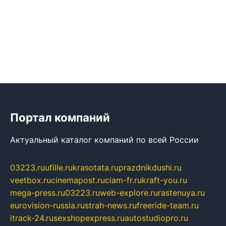
Портал компаний
Актуальный каталог компаний по всей России
03223.ru
ufille.ru
krasotata.ru
prazdnikdushi.ru
veetbox.ru
cinemapost.ru
ciam-fr.ru
kraft-you.ru
mega-press.ru
03223.ru
web-explore.ru
rastenuya.ru
eurovision-russia.ru
strah-news.ru
freeride-team.ru
itrack-24.ru
sexshopexpress.ru
autostudiopro.ru