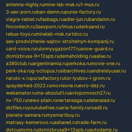
antenna-highly.ru
mine-lab-msk.ru
1-mus.ru
3-sex-porn.ru
ban-damn.ru
purse-factory.ru
viagra-tablet.ru
fasbags.ru
adler-jun.ru
bandamn.ru
fincontech.ru
3sexporn.ru
1mus.ru
darksand.ru
rebus-toys.ru
minelab-msk.ru
rtdco.ru
seo-prodvizhenie-sajtov-stroitelnyh-kompanij.ru
card-voice.ru
rulonnyygazon177.ru
snow-guard.ru
domizbrusa-9x12spb.ru
demaholding.ru
aalse.ru
a380club.ru
argentinamia.ru
perkoka.ru
movie-one.ru
perk-oka.ru
g-octopus.ru
sibarchives.ru
andreislyusar.ru
naruto-x.ru
pursefactory.ru
tor-lyubov-i-grom.ru
spayderhed-2022.ru
movieone.ru
evro-dez.ru
webamator.ru
ma-absolut1.ru
avtopomosch27.ru
nv-750.ru
news-plain.ru
nertansaga.ru
delanalad.ru
dizfiles.ru
youtubefree.ru
aria-family.ru
roadli.ru
planeta-samara.ru
mysmartbuy.ru
matrasy-kemerovo.ru
ashanet.ru
trade-farm.ru
dotcustoms.ru
domizbrusa9x12spb.ru
autodamp.ru