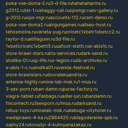
poka-vse-doma-2.ru
3-d-file.ru
hahahaharms.ru
g2012.ru
tst-1.ru
shaggy-cat.ru
opsmgr.ru
ev-gallery.ru
g-2012.ru
ops-mgr.ru
accounts-112.ru
csm-demo.ru
poka-vse-doma2.ru
airgungames.ru
allseo-host.ru
tehosmotre.ru
varieta-yug.ru
cricetc1xbetr1xbetcc2.ru
raytor-d.ru
atillagunn.ru
3d-file.ru
1xbeticricetc1xbetti5.ru
uafoot-statti.ru
e-abis1c.ru
store-brawl-stars.ru
kts-services.ru
dark-sand.ru
sindika-01.ru
sp-life.ru
x-legion.ru
sib-archives.ru
e-abis-1-c.ru
sindika01.ru
venda-festival.ru
store-brawlstars.ru
dooraleksandria.ru
antenna-highly.ru
mine-lab-msk.ru
1-mus.ru
3-sex-porn.ru
ban-damn.ru
purse-factory.ru
viagra-tablet.ru
fasbags.ru
adler-jun.ru
bandamn.ru
fincontech.ru
3sexporn.ru
1mus.ru
darksand.ru
rebus-toys.ru
minelab-msk.ru
alabuga-cityhotel.ru
medsprawo-4-ka.ru
2864420.ru
blagodarenie-spb.ru
zajmy24.ru
tovudyi-4-kuhnyanazakaz.ru