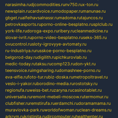
narasimha.ru
djcommodities.ru
nv750.ru
x-ton.ru
newsplain.ru
cardvoice.ru
modopaper.ru
manunae.ru
gbget.ru
alfeihavsalnassr.ru
madoma.ru
tajuncos.ru
petrovkasports.ru
porno-online-besplatno.ru
splclub.ru
york-life.ru
doroga-expo.ru
ribery.ru
cleanmedicine.ru
slovar-ivrit.ru
porno-video-besplatno.ru
seks-365.ru
ovucontrol.ru
sloty-igrovyye-avtomaty.ru
ru-industriya.ru
russkoe-porno-besplatno.ru
belgorod-day.ru
digilith.ru
pichkurovlab.ru
medic-today.ru
taksu.ru
comp123.ru
don-ykt.ru
teensvoice.ru
imgsharing.ru
domashnee-porno.ru
eva-elfie.ru
foto-tur.ru
biz-doska.ru
metropoltravel.ru
veslo-i-yakor.ru
borodino-media.ru
rostotsky.ru
regionufa.ru
weiss-bet.ru
zaryna.ru
casinotablet.ru
universalia.ru
remont-mebeli-moscow.ru
termomur.ru
clubfisher.ru
remstirufa.ru
erdamchi.ru
doramamama.ru
muraviovka-park.ru
worldofwoman.ru
clean-dreams.ru
arkrym.ru
kristinita.ru
dircomputer.ru
healthenter.ru