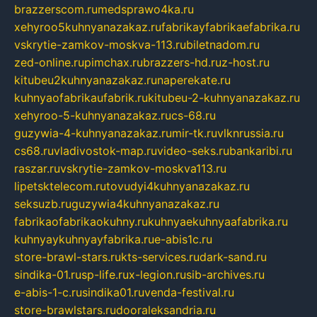
brazzerscom.ru
medsprawo4ka.ru
xehyroo5kuhnyanazakaz.ru
fabrikayfabrikaefabrika.ru
vskrytie-zamkov-moskva-113.ru
biletnadom.ru
zed-online.ru
pimchax.ru
brazzers-hd.ru
z-host.ru
kitubeu2kuhnyanazakaz.ru
naperekate.ru
kuhnyaofabrikaufabrik.ru
kitubeu-2-kuhnyanazakaz.ru
xehyroo-5-kuhnyanazakaz.ru
cs-68.ru
guzywia-4-kuhnyanazakaz.ru
mir-tk.ru
vlknrussia.ru
cs68.ru
vladivostok-map.ru
video-seks.ru
bankaribi.ru
raszar.ru
vskrytie-zamkov-moskva113.ru
lipetsktelecom.ru
tovudyi4kuhnyanazakaz.ru
seksuzb.ru
guzywia4kuhnyanazakaz.ru
fabrikaofabrikaokuhny.ru
kuhnyaekuhnyaafabrika.ru
kuhnyaykuhnyayfabrika.ru
e-abis1c.ru
store-brawl-stars.ru
kts-services.ru
dark-sand.ru
sindika-01.ru
sp-life.ru
x-legion.ru
sib-archives.ru
e-abis-1-c.ru
sindika01.ru
venda-festival.ru
store-brawlstars.ru
dooraleksandria.ru