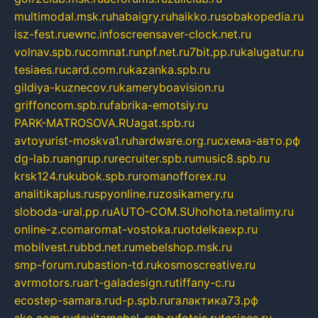
multimodal.msk.ru
habaigry.ru
haikko.ru
sobakopedia.ru
isz-fest.ru
ewnc.info
screensaver-clock.net.ru
volnav.spb.ru
comnat.ru
npf.net.ru
7bit.pp.ru
kalugatur.ru
tesiaes.ru
card.com.ru
kazanka.spb.ru
gildiya-kuznecov.ru
kameryboavision.ru
griffoncom.spb.ru
fabrika-emotsiy.ru
PARK-MATROSOVA.RU
agat.spb.ru
avtoyurist-moskva1.ru
hardware.org.ru
схема-авто.рф
dg-lab.ru
angrup.ru
recruiter.spb.ru
music8.spb.ru
krsk124.ru
kubok.spb.ru
romanofforex.ru
analitikaplus.ru
spyonline.ru
zosikamery.ru
sloboda-ural.pp.ru
AUTO-COM.SU
hohota.net
alimy.ru
online-z.com
aromat-vostoka.ru
otdelkaexp.ru
mobilvest.ru
bbd.net.ru
mebelshop.msk.ru
smp-forum.ru
bastion-td.ru
kosmoscreative.ru
avrmotors.ru
art-galadesign.ru
tiffany-c.ru
ecostep-samara.ru
d-p.spb.ru
галактика73.рф
sko.com.ru
davitamebel-spb.ru
fotsis.ru
tesiaes.ru