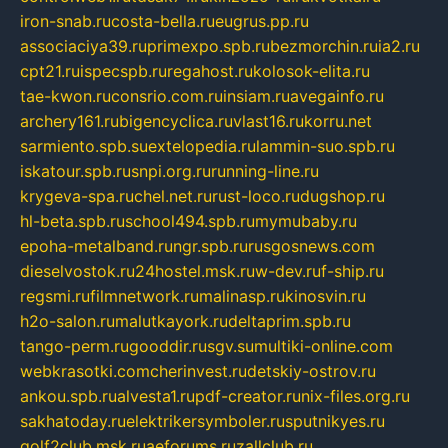
iron-snab.ru
costa-bella.ru
eugrus.pp.ru
associaciya39.ru
primexpo.spb.ru
bezmorchin.ru
ia2.ru
cpt21.ru
ispecspb.ru
regahost.ru
kolosok-elita.ru
tae-kwon.ru
consrio.com.ru
insiam.ru
avegainfo.ru
archery161.ru
bigencyclica.ru
vlast16.ru
korru.net
sarmiento.spb.su
extelopedia.ru
lammin-suo.spb.ru
iskatour.spb.ru
snpi.org.ru
running-line.ru
krygeva-spa.ru
chel.net.ru
rust-loco.ru
dugshop.ru
hl-beta.spb.ru
school494.spb.ru
mymubaby.ru
epoha-metalband.ru
ngr.spb.ru
rusgosnews.com
dieselvostok.ru
24hostel.msk.ru
w-dev.ru
f-ship.ru
regsmi.ru
filmnetwork.ru
malinasp.ru
kinosvin.ru
h2o-salon.ru
malutkayork.ru
deltaprim.spb.ru
tango-perm.ru
gooddir.ru
sgv.su
multiki-online.com
webkrasotki.com
cherinvest.ru
detskiy-ostrov.ru
ankou.spb.ru
alvesta1.ru
pdf-creator.ru
nix-files.org.ru
sakhatoday.ru
elektrikersymboler.ru
sputnikyes.ru
golf2club.msk.ru
aeforums.ru
zallclub.ru