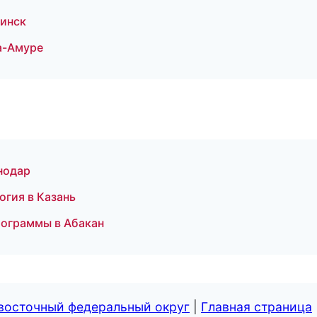
линск
а-Амуре
нодар
огия в Казань
рограммы в Абакан
евосточный федеральный округ
|
Главная страница