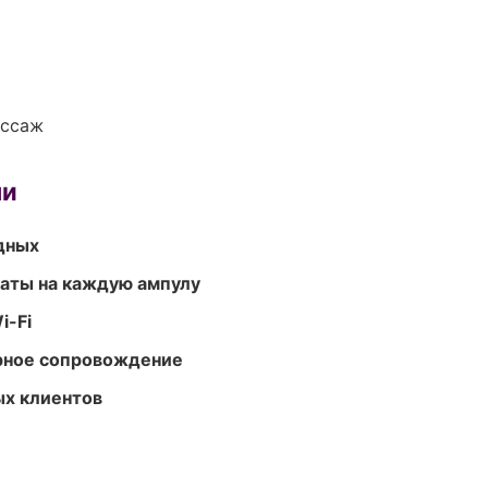
ассаж
ми
одных
аты на каждую ампулу
i-Fi
урное сопровождение
ых клиентов