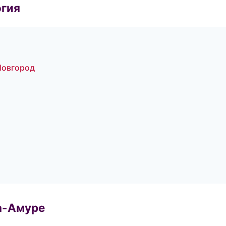
огия
Новгород
а-Амуре