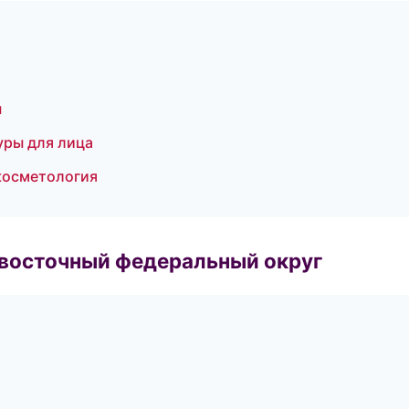
ы
уры для лица
косметология
евосточный федеральный округ