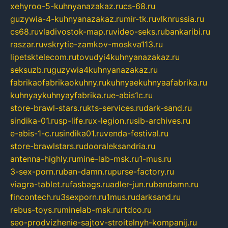
xehyroo-5-kuhnyanazakaz.ru
cs-68.ru
guzywia-4-kuhnyanazakaz.ru
mir-tk.ru
vlknrussia.ru
cs68.ru
vladivostok-map.ru
video-seks.ru
bankaribi.ru
raszar.ru
vskrytie-zamkov-moskva113.ru
lipetsktelecom.ru
tovudyi4kuhnyanazakaz.ru
seksuzb.ru
guzywia4kuhnyanazakaz.ru
fabrikaofabrikaokuhny.ru
kuhnyaekuhnyaafabrika.ru
kuhnyaykuhnyayfabrika.ru
e-abis1c.ru
store-brawl-stars.ru
kts-services.ru
dark-sand.ru
sindika-01.ru
sp-life.ru
x-legion.ru
sib-archives.ru
e-abis-1-c.ru
sindika01.ru
venda-festival.ru
store-brawlstars.ru
dooraleksandria.ru
antenna-highly.ru
mine-lab-msk.ru
1-mus.ru
3-sex-porn.ru
ban-damn.ru
purse-factory.ru
viagra-tablet.ru
fasbags.ru
adler-jun.ru
bandamn.ru
fincontech.ru
3sexporn.ru
1mus.ru
darksand.ru
rebus-toys.ru
minelab-msk.ru
rtdco.ru
seo-prodvizhenie-sajtov-stroitelnyh-kompanij.ru