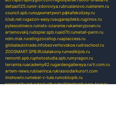
detsad125.ru
mir-zdoroviya.ru
bruslanovo.ru
siterem.ru
council.spb.ru
лодкипатриот.рф
kafekolizey.ru
iclub.net.ru
gazon-easy.ru
sugarepilekb.ru
grinox.ru
pylesostineco.ru
msts-ozarenie.ru
kameryjooan.ru
artemovskij.ru
dopler.spb.ru
aid70.ru
metall-perm.ru
ndm.msk.ru
ratingzooshop.ru
apiaccess.ru
globalautotrade.info
bezverhovskoe.ru
drsschool.ru
ZOOSMART.SPB.RU
dalakony.ru
medikijob.ru
remontt.spb.ru
photostudia.spb.ru
myragon.ru
terramia.ru
academy62.ru
gardengallereya.ru
rti.com.ru
artem-news.ru
biserinca.ru
krasnodarkurort.com
imshowtv.ru
mebel-v-tule.ru
mobtopik.ru
pcsecurity.net.ru
tool-sib.ru
multimetrunit.ru
sp-tour.ru
fan-cs.ru
santeh-russia.ru
symbian9.net.ru
DSHAIR.RU
tmmotors.spb.ru
xjocuricopii.com
musavtomat.msk.ru
obustrojdom.ru
sovetcik.ru
ybaranovskaya.ru
ppknews.ru
cult-alshei.ru
JAPANRUSSIA.RU