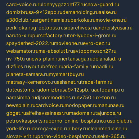
card-voice.ru
rulonnyygazon177.ru
snow-guard.ru
domizbrusa-9x12spb.ru
demaholding.ru
aalse.ru
a380club.ru
argentinamia.ru
perkoka.ru
movie-one.ru
perk-oka.ru
g-octopus.ru
sibarchives.ru
andreislyusar.ru
naruto-x.ru
pursefactory.ru
tor-lyubov-i-grom.ru
spayderhed-2022.ru
movieone.ru
evro-dez.ru
webamator.ru
ma-absolut1.ru
avtopomosch27.ru
nv-750.ru
news-plain.ru
nertansaga.ru
delanalad.ru
dizfiles.ru
youtubefree.ru
aria-family.ru
roadli.ru
planeta-samara.ru
mysmartbuy.ru
matrasy-kemerovo.ru
ashanet.ru
trade-farm.ru
dotcustoms.ru
domizbrusa9x12spb.ru
autodamp.ru
narasimha.ru
djcommodities.ru
nv750.ru
x-ton.ru
newsplain.ru
cardvoice.ru
modopaper.ru
manunae.ru
gbget.ru
alfeihavsalnassr.ru
madoma.ru
tajuncos.ru
petrovkasports.ru
porno-online-besplatno.ru
splclub.ru
york-life.ru
doroga-expo.ru
ribery.ru
cleanmedicine.ru
slovar-ivrit.ru
porno-video-besplatno.ru
seks-365.ru