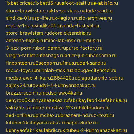
1xbeticricetc1xbetti5.ru
uafoot-statti.ru
e-abis1c.ru
store-brawl-stars.ru
kts-services.ru
dark-sand.ru
sindika-01.ru
sp-life.ru
x-legion.ru
sib-archives.ru
e-abis-1-c.ru
sindika01.ru
venda-festival.ru
store-brawlstars.ru
dooraleksandria.ru
antenna-highly.ru
mine-lab-msk.ru
1-mus.ru
3-sex-porn.ru
ban-damn.ru
purse-factory.ru
viagra-tablet.ru
fasbags.ru
adler-jun.ru
bandamn.ru
fincontech.ru
3sexporn.ru
1mus.ru
darksand.ru
rebus-toys.ru
minelab-msk.ru
alabuga-cityhotel.ru
medsprawo-4-ka.ru
2864420.ru
blagodarenie-spb.ru
zajmy24.ru
tovudyi-4-kuhnyanazakaz.ru
brazzerscom.ru
medsprawo4ka.ru
xehyroo5kuhnyanazakaz.ru
fabrikayfabrikaefabrika.ru
vskrytie-zamkov-moskva-113.ru
biletnadom.ru
zed-online.ru
pimchax.ru
brazzers-hd.ru
z-host.ru
kitubeu2kuhnyanazakaz.ru
naperekate.ru
kuhnyaofabrikaufabrik.ru
kitubeu-2-kuhnyanazakaz.ru