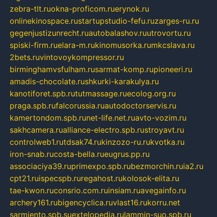
zebra-tlt.ru
okna-proficom.ru
erynok.ru
onlinekinospace.ru
startupstudio-fefu.ru
zarges-ru.ru
gegenjustizunrecht.ru
autobalashov.ru
utrovortu.ru
spiski-firm.ru
elara-m.ru
kinomusorka.ru
mkcslava.ru
2bets.ru
vintovoykompressor.ru
birminghamvsfulham.ru
sarmat-komp.ru
pioneeri.ru
amadis-chocolate.ru
shkurki-karakulya.ru
kanotiforet.spb.ru
tutmassage.ru
ecolog.org.ru
praga.spb.ru
falcorussia.ru
autodoctorservis.ru
kamertondom.spb.ru
net-life.net.ru
avto-vozim.ru
sakhcamera.ru
alliance-electro.spb.ru
stroyavt.ru
controlweb1.ru
tdsak74.ru
kinzozo-ru.ru
kvotka.ru
iron-snab.ru
costa-bella.ru
eugrus.pp.ru
associaciya39.ru
primexpo.spb.ru
bezmorchin.ru
ia2.ru
cpt21.ru
ispecspb.ru
regahost.ru
kolosok-elita.ru
tae-kwon.ru
consrio.com.ru
insiam.ru
avegainfo.ru
archery161.ru
bigencyclica.ru
vlast16.ru
korru.net
sarmiento.spb.su
extelopedia.ru
lammin-suo.spb.ru