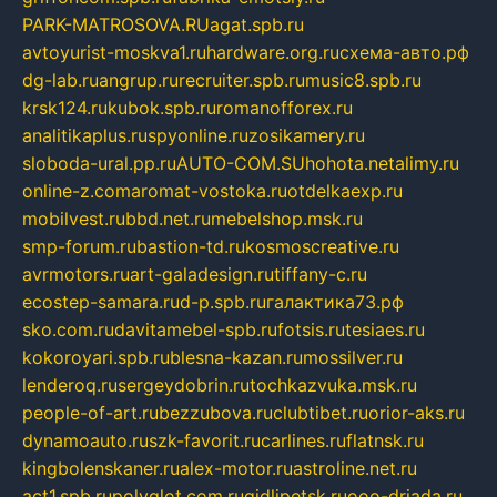
PARK-MATROSOVA.RU
agat.spb.ru
avtoyurist-moskva1.ru
hardware.org.ru
схема-авто.рф
dg-lab.ru
angrup.ru
recruiter.spb.ru
music8.spb.ru
krsk124.ru
kubok.spb.ru
romanofforex.ru
analitikaplus.ru
spyonline.ru
zosikamery.ru
sloboda-ural.pp.ru
AUTO-COM.SU
hohota.net
alimy.ru
online-z.com
aromat-vostoka.ru
otdelkaexp.ru
mobilvest.ru
bbd.net.ru
mebelshop.msk.ru
smp-forum.ru
bastion-td.ru
kosmoscreative.ru
avrmotors.ru
art-galadesign.ru
tiffany-c.ru
ecostep-samara.ru
d-p.spb.ru
галактика73.рф
sko.com.ru
davitamebel-spb.ru
fotsis.ru
tesiaes.ru
kokoroyari.spb.ru
blesna-kazan.ru
mossilver.ru
lenderoq.ru
sergeydobrin.ru
tochkazvuka.msk.ru
people-of-art.ru
bezzubova.ru
clubtibet.ru
orior-aks.ru
dynamoauto.ru
szk-favorit.ru
carlines.ru
flatnsk.ru
kingbolenskaner.ru
alex-motor.ru
astroline.net.ru
act1.spb.ru
polyglot.com.ru
gidlipetsk.ru
ooo-driada.ru