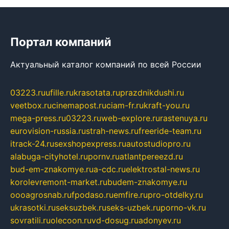
Портал компаний
Актуальный каталог компаний по всей России
03223.ru
ufille.ru
krasotata.ru
prazdnikdushi.ru
veetbox.ru
cinemapost.ru
ciam-fr.ru
kraft-you.ru
mega-press.ru
03223.ru
web-explore.ru
rastenuya.ru
eurovision-russia.ru
strah-news.ru
freeride-team.ru
itrack-24.ru
sexshopexpress.ru
autostudiopro.ru
alabuga-cityhotel.ru
pornv.ru
atlantpereezd.ru
bud-em-znakomye.ru
a-cdc.ru
elektrostal-news.ru
korolevremont-market.ru
budem-znakomye.ru
oooagrosnab.ru
fpodaso.ru
emfire.ru
pro-otdelky.ru
ukrasotki.ru
seksuzbek.ru
seks-uzbek.ru
porno-vk.ru
sovratili.ru
olecoon.ru
vd-dosug.ru
adonyev.ru