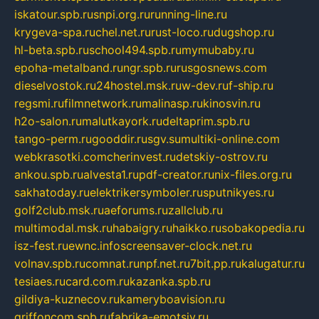
iskatour.spb.ru
snpi.org.ru
running-line.ru
krygeva-spa.ru
chel.net.ru
rust-loco.ru
dugshop.ru
hl-beta.spb.ru
school494.spb.ru
mymubaby.ru
epoha-metalband.ru
ngr.spb.ru
rusgosnews.com
dieselvostok.ru
24hostel.msk.ru
w-dev.ru
f-ship.ru
regsmi.ru
filmnetwork.ru
malinasp.ru
kinosvin.ru
h2o-salon.ru
malutkayork.ru
deltaprim.spb.ru
tango-perm.ru
gooddir.ru
sgv.su
multiki-online.com
webkrasotki.com
cherinvest.ru
detskiy-ostrov.ru
ankou.spb.ru
alvesta1.ru
pdf-creator.ru
nix-files.org.ru
sakhatoday.ru
elektrikersymboler.ru
sputnikyes.ru
golf2club.msk.ru
aeforums.ru
zallclub.ru
multimodal.msk.ru
habaigry.ru
haikko.ru
sobakopedia.ru
isz-fest.ru
ewnc.info
screensaver-clock.net.ru
volnav.spb.ru
comnat.ru
npf.net.ru
7bit.pp.ru
kalugatur.ru
tesiaes.ru
card.com.ru
kazanka.spb.ru
gildiya-kuznecov.ru
kameryboavision.ru
griffoncom.spb.ru
fabrika-emotsiy.ru