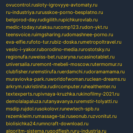
ovucontrol.ru
sloty-igrovyye-avtomaty.ru
ru-industriya.ru
russkoe-porno-besplatno.ru
belgorod-day.ru
digilith.ru
pichkurovlab.ru
medic-today.ru
taksu.ru
comp123.ru
don-ykt.ru
teensvoice.ru
imgsharing.ru
domashnee-porno.ru
eva-elfie.ru
foto-tur.ru
biz-doska.ru
metropoltravel.ru
veslo-i-yakor.ru
borodino-media.ru
rostotsky.ru
regionufa.ru
weiss-bet.ru
zaryna.ru
casinotablet.ru
universalia.ru
remont-mebeli-moscow.ru
termomur.ru
clubfisher.ru
remstirufa.ru
erdamchi.ru
doramamama.ru
muraviovka-park.ru
worldofwoman.ru
clean-dreams.ru
arkrym.ru
kristinita.ru
dircomputer.ru
healthenter.ru
textexperts.ru
pivnaya-kruzhka.ru
kinofilmy-2021.ru
demolalapaluza.ru
tanyavanya.ru
remstir-tolyatti.ru
msdip.ru
jdol.ru
sokolovr.ru
newtech-spb.ru
rezemkleim.ru
massage-tai.ru
seonub.ru
zvonitut.ru
biolisichka24.ru
mncraft-download.ru
algoritm-sistema.ru
godflesh.ru
ru-industria.ru