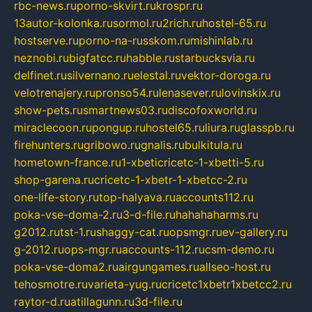
rbc-news.ru
porno-skvirt.ru
krospr.ru
13autor-kolonka.ru
sormol.ru
2rich.ru
hostel-65.ru
hostserve.ru
porno-na-russkom.ru
mishinlab.ru
neznobi.ru
bigfatcc.ru
habble.ru
starbucksvia.ru
delfinet.ru
silvernano.ru
elestal.ru
vektor-doroga.ru
velotrenajery.ru
pronso54.ru
lenasever.ru
lovinskix.ru
show-pets.ru
smartnews03.ru
discofoxworld.ru
miraclecoon.ru
pongup.ru
hostel65.ru
liura.ru
glasspb.ru
firehunters.ru
gribowo.ru
gnalis.ru
bulkitula.ru
hometown-france.ru
1-xbeticricetc-1-xbetti-5.ru
shop-garena.ru
cricetc-1-xbetr-1-xbetcc-2.ru
one-life-story.ru
top-halyava.ru
accounts112.ru
poka-vse-doma-2.ru
3-d-file.ru
hahahaharms.ru
g2012.ru
tst-1.ru
shaggy-cat.ru
opsmgr.ru
ev-gallery.ru
g-2012.ru
ops-mgr.ru
accounts-112.ru
csm-demo.ru
poka-vse-doma2.ru
airgungames.ru
allseo-host.ru
tehosmotre.ru
varieta-yug.ru
cricetc1xbetr1xbetcc2.ru
raytor-d.ru
atillagunn.ru
3d-file.ru