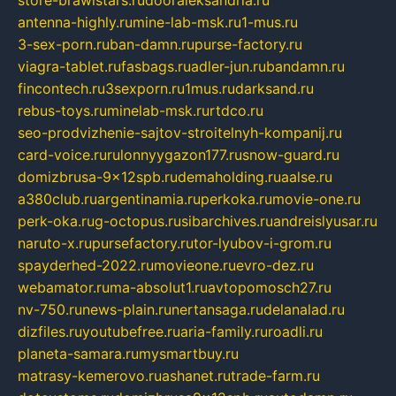
store-brawlstars.ru
dooraleksandria.ru
antenna-highly.ru
mine-lab-msk.ru
1-mus.ru
3-sex-porn.ru
ban-damn.ru
purse-factory.ru
viagra-tablet.ru
fasbags.ru
adler-jun.ru
bandamn.ru
fincontech.ru
3sexporn.ru
1mus.ru
darksand.ru
rebus-toys.ru
minelab-msk.ru
rtdco.ru
seo-prodvizhenie-sajtov-stroitelnyh-kompanij.ru
card-voice.ru
rulonnyygazon177.ru
snow-guard.ru
domizbrusa-9x12spb.ru
demaholding.ru
aalse.ru
a380club.ru
argentinamia.ru
perkoka.ru
movie-one.ru
perk-oka.ru
g-octopus.ru
sibarchives.ru
andreislyusar.ru
naruto-x.ru
pursefactory.ru
tor-lyubov-i-grom.ru
spayderhed-2022.ru
movieone.ru
evro-dez.ru
webamator.ru
ma-absolut1.ru
avtopomosch27.ru
nv-750.ru
news-plain.ru
nertansaga.ru
delanalad.ru
dizfiles.ru
youtubefree.ru
aria-family.ru
roadli.ru
planeta-samara.ru
mysmartbuy.ru
matrasy-kemerovo.ru
ashanet.ru
trade-farm.ru