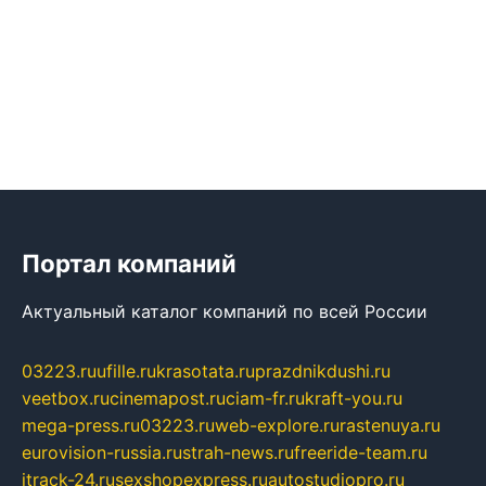
Портал компаний
Актуальный каталог компаний по всей России
03223.ru
ufille.ru
krasotata.ru
prazdnikdushi.ru
veetbox.ru
cinemapost.ru
ciam-fr.ru
kraft-you.ru
mega-press.ru
03223.ru
web-explore.ru
rastenuya.ru
eurovision-russia.ru
strah-news.ru
freeride-team.ru
itrack-24.ru
sexshopexpress.ru
autostudiopro.ru