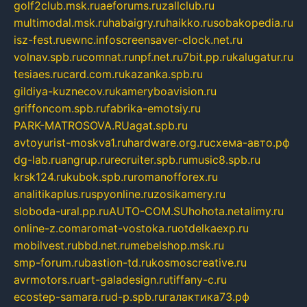
golf2club.msk.ru
aeforums.ru
zallclub.ru
multimodal.msk.ru
habaigry.ru
haikko.ru
sobakopedia.ru
isz-fest.ru
ewnc.info
screensaver-clock.net.ru
volnav.spb.ru
comnat.ru
npf.net.ru
7bit.pp.ru
kalugatur.ru
tesiaes.ru
card.com.ru
kazanka.spb.ru
gildiya-kuznecov.ru
kameryboavision.ru
griffoncom.spb.ru
fabrika-emotsiy.ru
PARK-MATROSOVA.RU
agat.spb.ru
avtoyurist-moskva1.ru
hardware.org.ru
схема-авто.рф
dg-lab.ru
angrup.ru
recruiter.spb.ru
music8.spb.ru
krsk124.ru
kubok.spb.ru
romanofforex.ru
analitikaplus.ru
spyonline.ru
zosikamery.ru
sloboda-ural.pp.ru
AUTO-COM.SU
hohota.net
alimy.ru
online-z.com
aromat-vostoka.ru
otdelkaexp.ru
mobilvest.ru
bbd.net.ru
mebelshop.msk.ru
smp-forum.ru
bastion-td.ru
kosmoscreative.ru
avrmotors.ru
art-galadesign.ru
tiffany-c.ru
ecostep-samara.ru
d-p.spb.ru
галактика73.рф