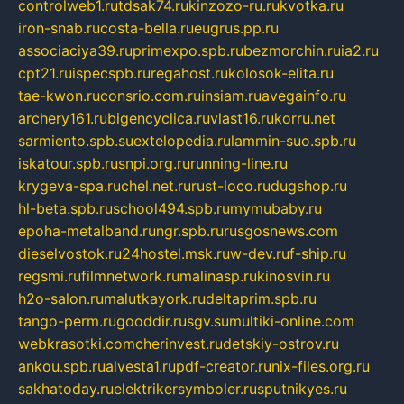
controlweb1.ru
tdsak74.ru
kinzozo-ru.ru
kvotka.ru
iron-snab.ru
costa-bella.ru
eugrus.pp.ru
associaciya39.ru
primexpo.spb.ru
bezmorchin.ru
ia2.ru
cpt21.ru
ispecspb.ru
regahost.ru
kolosok-elita.ru
tae-kwon.ru
consrio.com.ru
insiam.ru
avegainfo.ru
archery161.ru
bigencyclica.ru
vlast16.ru
korru.net
sarmiento.spb.su
extelopedia.ru
lammin-suo.spb.ru
iskatour.spb.ru
snpi.org.ru
running-line.ru
krygeva-spa.ru
chel.net.ru
rust-loco.ru
dugshop.ru
hl-beta.spb.ru
school494.spb.ru
mymubaby.ru
epoha-metalband.ru
ngr.spb.ru
rusgosnews.com
dieselvostok.ru
24hostel.msk.ru
w-dev.ru
f-ship.ru
regsmi.ru
filmnetwork.ru
malinasp.ru
kinosvin.ru
h2o-salon.ru
malutkayork.ru
deltaprim.spb.ru
tango-perm.ru
gooddir.ru
sgv.su
multiki-online.com
webkrasotki.com
cherinvest.ru
detskiy-ostrov.ru
ankou.spb.ru
alvesta1.ru
pdf-creator.ru
nix-files.org.ru
sakhatoday.ru
elektrikersymboler.ru
sputnikyes.ru