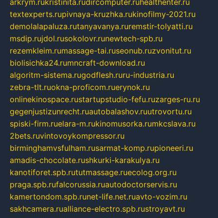
arkrym.ru
kristinita.ru
dircomputer.ru
healthenter.ru
textexperts.ru
pivnaya-kruzhka.ru
kinofilmy-2021.ru
demolalapaluza.ru
tanyavanya.ru
remstir-tolyatti.ru
msdip.ru
jdol.ru
sokolovr.ru
newtech-spb.ru
rezemkleim.ru
massage-tai.ru
seonub.ru
zvonitut.ru
biolisichka24.ru
mncraft-download.ru
algoritm-sistema.ru
godflesh.ru
ru-industria.ru
zebra-tlt.ru
okna-proficom.ru
erynok.ru
onlinekinospace.ru
startupstudio-fefu.ru
zarges-ru.ru
gegenjustizunrecht.ru
autobalashov.ru
utrovortu.ru
spiski-firm.ru
elara-m.ru
kinomusorka.ru
mkcslava.ru
2bets.ru
vintovoykompressor.ru
birminghamvsfulham.ru
sarmat-komp.ru
pioneeri.ru
amadis-chocolate.ru
shkurki-karakulya.ru
kanotiforet.spb.ru
tutmassage.ru
ecolog.org.ru
praga.spb.ru
falcorussia.ru
autodoctorservis.ru
kamertondom.spb.ru
net-life.net.ru
avto-vozim.ru
sakhcamera.ru
alliance-electro.spb.ru
stroyavt.ru