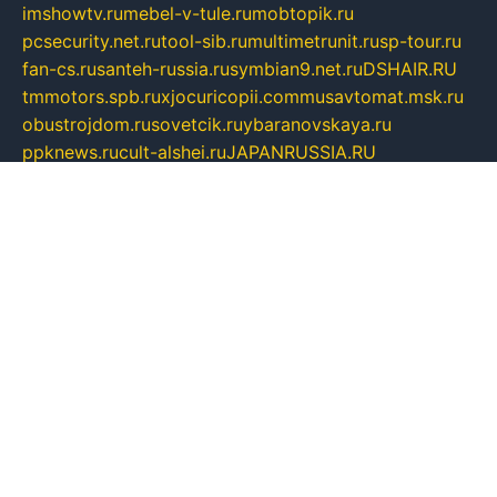
imshowtv.ru
mebel-v-tule.ru
mobtopik.ru
pcsecurity.net.ru
tool-sib.ru
multimetrunit.ru
sp-tour.ru
fan-cs.ru
santeh-russia.ru
symbian9.net.ru
DSHAIR.RU
tmmotors.spb.ru
xjocuricopii.com
musavtomat.msk.ru
obustrojdom.ru
sovetcik.ru
ybaranovskaya.ru
ppknews.ru
cult-alshei.ru
JAPANRUSSIA.RU
proekciyamebel.ru
imper-finans.ru
rim.org.ru
glamourai.ru
brassminus.ru
zabor-pro.ru
ftn.pp.ru
dorogoe58.ru
laimengpacker.ru
kuzova-zapchasti.ru
sageerp.ru
taxodrom.ru
dsrazvitie.ru
hardcity.net.ru
ratinghomegames.ru
topservice25.ru
gubernyan.ru
gtglasslined.ru
ii4.ru
tssport.spb.ru
andorra24.com
blackwallstreet.ru
oboimos.ru
optim-doors.com.ru
ikuch.ru
nycr.org.ru
npa21.ru
vremya-ch.spb.ru
desert000.ru
ivtorgi.ru
ifiori.ru
catalog-statei.ru
dcv.org.ru
spetsmaster174.ru
ipkameryhiseeu.ru
dum26.ru
ruspol.spb.ru
fr-opendp.ru
kam-solnyshko.ru
cheyenne-arapaho.ru
sevzapmetal.spb.ru