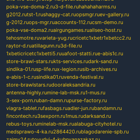
poka-vse-doma-2.ru
3-d-file.ru
hahahaharms.ru
g2012.ru
tst-1.ru
shaggy-cat.ru
opsmgr.ru
ev-gallery.ru
g-2012.ru
ops-mgr.ru
accounts-112.ru
csm-demo.ru
poka-vse-doma2.ru
airgungames.ru
allseo-host.ru
tehosmotre.ru
varieta-yug.ru
cricetc1xbetr1xbetcc2.ru
raytor-d.ru
atillagunn.ru
3d-file.ru
1xbeticricetc1xbetti5.ru
uafoot-statti.ru
e-abis1c.ru
store-brawl-stars.ru
kts-services.ru
dark-sand.ru
sindika-01.ru
sp-life.ru
x-legion.ru
sib-archives.ru
e-abis-1-c.ru
sindika01.ru
venda-festival.ru
store-brawlstars.ru
dooraleksandria.ru
antenna-highly.ru
mine-lab-msk.ru
1-mus.ru
3-sex-porn.ru
ban-damn.ru
purse-factory.ru
viagra-tablet.ru
fasbags.ru
adler-jun.ru
bandamn.ru
fincontech.ru
3sexporn.ru
1mus.ru
darksand.ru
rebus-toys.ru
minelab-msk.ru
alabuga-cityhotel.ru
medsprawo-4-ka.ru
2864420.ru
blagodarenie-spb.ru
zajmy24.ru
tovudyi-4-kuhnyanazakaz.ru