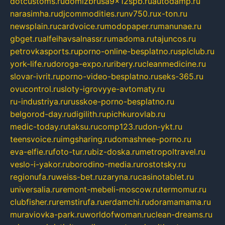
dotcustoms.ru
domizbrusa9x12spb.ru
autodamp.ru
narasimha.ru
djcommodities.ru
nv750.ru
x-ton.ru
newsplain.ru
cardvoice.ru
modopaper.ru
manunae.ru
gbget.ru
alfeihavsalnassr.ru
madoma.ru
tajuncos.ru
petrovkasports.ru
porno-online-besplatno.ru
splclub.ru
york-life.ru
doroga-expo.ru
ribery.ru
cleanmedicine.ru
slovar-ivrit.ru
porno-video-besplatno.ru
seks-365.ru
ovucontrol.ru
sloty-igrovyye-avtomaty.ru
ru-industriya.ru
russkoe-porno-besplatno.ru
belgorod-day.ru
digilith.ru
pichkurovlab.ru
medic-today.ru
taksu.ru
comp123.ru
don-ykt.ru
teensvoice.ru
imgsharing.ru
domashnee-porno.ru
eva-elfie.ru
foto-tur.ru
biz-doska.ru
metropoltravel.ru
veslo-i-yakor.ru
borodino-media.ru
rostotsky.ru
regionufa.ru
weiss-bet.ru
zaryna.ru
casinotablet.ru
universalia.ru
remont-mebeli-moscow.ru
termomur.ru
clubfisher.ru
remstirufa.ru
erdamchi.ru
doramamama.ru
muraviovka-park.ru
worldofwoman.ru
clean-dreams.ru