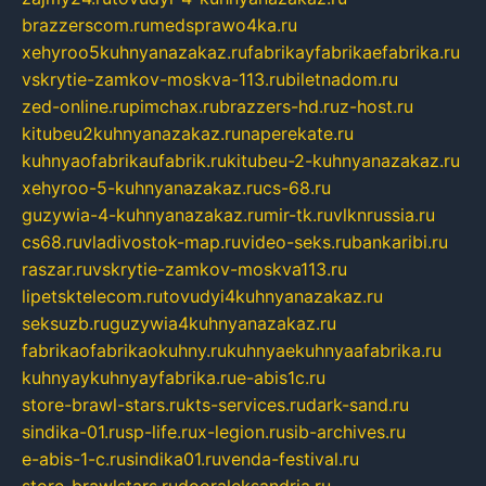
brazzerscom.ru
medsprawo4ka.ru
xehyroo5kuhnyanazakaz.ru
fabrikayfabrikaefabrika.ru
vskrytie-zamkov-moskva-113.ru
biletnadom.ru
zed-online.ru
pimchax.ru
brazzers-hd.ru
z-host.ru
kitubeu2kuhnyanazakaz.ru
naperekate.ru
kuhnyaofabrikaufabrik.ru
kitubeu-2-kuhnyanazakaz.ru
xehyroo-5-kuhnyanazakaz.ru
cs-68.ru
guzywia-4-kuhnyanazakaz.ru
mir-tk.ru
vlknrussia.ru
cs68.ru
vladivostok-map.ru
video-seks.ru
bankaribi.ru
raszar.ru
vskrytie-zamkov-moskva113.ru
lipetsktelecom.ru
tovudyi4kuhnyanazakaz.ru
seksuzb.ru
guzywia4kuhnyanazakaz.ru
fabrikaofabrikaokuhny.ru
kuhnyaekuhnyaafabrika.ru
kuhnyaykuhnyayfabrika.ru
e-abis1c.ru
store-brawl-stars.ru
kts-services.ru
dark-sand.ru
sindika-01.ru
sp-life.ru
x-legion.ru
sib-archives.ru
e-abis-1-c.ru
sindika01.ru
venda-festival.ru