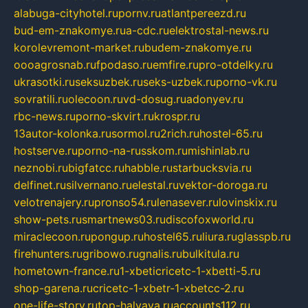
alabuga-cityhotel.ru
pornv.ru
atlantpereezd.ru
bud-em-znakomye.ru
a-cdc.ru
elektrostal-news.ru
korolevremont-market.ru
budem-znakomye.ru
oooagrosnab.ru
fpodaso.ru
emfire.ru
pro-otdelky.ru
ukrasotki.ru
seksuzbek.ru
seks-uzbek.ru
porno-vk.ru
sovratili.ru
olecoon.ru
vd-dosug.ru
adonyev.ru
rbc-news.ru
porno-skvirt.ru
krospr.ru
13autor-kolonka.ru
sormol.ru
2rich.ru
hostel-65.ru
hostserve.ru
porno-na-russkom.ru
mishinlab.ru
neznobi.ru
bigfatcc.ru
habble.ru
starbucksvia.ru
delfinet.ru
silvernano.ru
elestal.ru
vektor-doroga.ru
velotrenajery.ru
pronso54.ru
lenasever.ru
lovinskix.ru
show-pets.ru
smartnews03.ru
discofoxworld.ru
miraclecoon.ru
pongup.ru
hostel65.ru
liura.ru
glasspb.ru
firehunters.ru
gribowo.ru
gnalis.ru
bulkitula.ru
hometown-france.ru
1-xbeticricetc-1-xbetti-5.ru
shop-garena.ru
cricetc-1-xbetr-1-xbetcc-2.ru
one-life-story.ru
top-halyava.ru
accounts112.ru