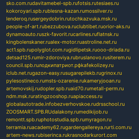
sko.com.ru
davitamebel-spb.ru
fotsis.ru
tesiaes.ru
kokoroyari.spb.ru
blesna-kazan.ru
mossilver.ru
lenderoq.ru
sergeydobrin.ru
tochkazvuka.msk.ru
people-of-art.ru
bezzubova.ru
clubtibet.ru
orior-aks.ru
dynamoauto.ru
szk-favorit.ru
carlines.ru
flatnsk.ru
kingbolenskaner.ru
alex-motor.ru
astroline.net.ru
act1.spb.ru
polyglot.com.ru
gidlipetsk.ru
ooo-driada.ru
detsad125.ru
mir-zdoroviya.ru
bruslanovo.ru
siterem.ru
council.spb.ru
лодкипатриот.рф
kafekolizey.ru
iclub.net.ru
gazon-easy.ru
sugarepilekb.ru
grinox.ru
pylesostineco.ru
msts-ozarenie.ru
kameryjooan.ru
artemovskij.ru
dopler.spb.ru
aid70.ru
metall-perm.ru
ndm.msk.ru
ratingzooshop.ru
apiaccess.ru
globalautotrade.info
bezverhovskoe.ru
drsschool.ru
ZOOSMART.SPB.RU
dalakony.ru
medikijob.ru
remontt.spb.ru
photostudia.spb.ru
myragon.ru
terramia.ru
academy62.ru
gardengallereya.ru
rti.com.ru
artem-news.ru
biserinca.ru
krasnodarkurort.com