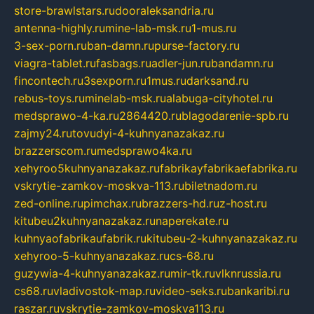
store-brawlstars.ru
dooraleksandria.ru
antenna-highly.ru
mine-lab-msk.ru
1-mus.ru
3-sex-porn.ru
ban-damn.ru
purse-factory.ru
viagra-tablet.ru
fasbags.ru
adler-jun.ru
bandamn.ru
fincontech.ru
3sexporn.ru
1mus.ru
darksand.ru
rebus-toys.ru
minelab-msk.ru
alabuga-cityhotel.ru
medsprawo-4-ka.ru
2864420.ru
blagodarenie-spb.ru
zajmy24.ru
tovudyi-4-kuhnyanazakaz.ru
brazzerscom.ru
medsprawo4ka.ru
xehyroo5kuhnyanazakaz.ru
fabrikayfabrikaefabrika.ru
vskrytie-zamkov-moskva-113.ru
biletnadom.ru
zed-online.ru
pimchax.ru
brazzers-hd.ru
z-host.ru
kitubeu2kuhnyanazakaz.ru
naperekate.ru
kuhnyaofabrikaufabrik.ru
kitubeu-2-kuhnyanazakaz.ru
xehyroo-5-kuhnyanazakaz.ru
cs-68.ru
guzywia-4-kuhnyanazakaz.ru
mir-tk.ru
vlknrussia.ru
cs68.ru
vladivostok-map.ru
video-seks.ru
bankaribi.ru
raszar.ru
vskrytie-zamkov-moskva113.ru