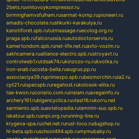
2bets.ru
vintovoykompressor.ru
birminghamvsfulham.ru
sarmat-komp.ru
pioneeri.ru
amadis-chocolate.ru
shkurki-karakulya.ru
kanotiforet.spb.ru
tutmassage.ru
ecolog.org.ru
praga.spb.ru
falcorussia.ru
autodoctorservis.ru
kamertondom.spb.ru
net-life.net.ru
avto-vozim.ru
sakhcamera.ru
alliance-electro.spb.ru
stroyavt.ru
controlweb1.ru
tdsak74.ru
kinzozo-ru.ru
kvotka.ru
iron-snab.ru
costa-bella.ru
eugrus.pp.ru
associaciya39.ru
primexpo.spb.ru
bezmorchin.ru
ia2.ru
cpt21.ru
ispecspb.ru
regahost.ru
kolosok-elita.ru
tae-kwon.ru
consrio.com.ru
insiam.ru
avegainfo.ru
archery161.ru
bigencyclica.ru
vlast16.ru
korru.net
sarmiento.spb.su
extelopedia.ru
lammin-suo.spb.ru
iskatour.spb.ru
snpi.org.ru
running-line.ru
krygeva-spa.ru
chel.net.ru
rust-loco.ru
dugshop.ru
hl-beta.spb.ru
school494.spb.ru
mymubaby.ru