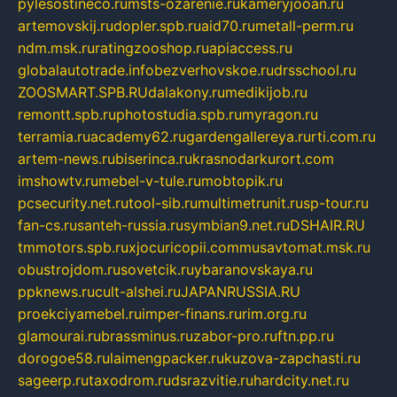
pylesostineco.ru
msts-ozarenie.ru
kameryjooan.ru
artemovskij.ru
dopler.spb.ru
aid70.ru
metall-perm.ru
ndm.msk.ru
ratingzooshop.ru
apiaccess.ru
globalautotrade.info
bezverhovskoe.ru
drsschool.ru
ZOOSMART.SPB.RU
dalakony.ru
medikijob.ru
remontt.spb.ru
photostudia.spb.ru
myragon.ru
terramia.ru
academy62.ru
gardengallereya.ru
rti.com.ru
artem-news.ru
biserinca.ru
krasnodarkurort.com
imshowtv.ru
mebel-v-tule.ru
mobtopik.ru
pcsecurity.net.ru
tool-sib.ru
multimetrunit.ru
sp-tour.ru
fan-cs.ru
santeh-russia.ru
symbian9.net.ru
DSHAIR.RU
tmmotors.spb.ru
xjocuricopii.com
musavtomat.msk.ru
obustrojdom.ru
sovetcik.ru
ybaranovskaya.ru
ppknews.ru
cult-alshei.ru
JAPANRUSSIA.RU
proekciyamebel.ru
imper-finans.ru
rim.org.ru
glamourai.ru
brassminus.ru
zabor-pro.ru
ftn.pp.ru
dorogoe58.ru
laimengpacker.ru
kuzova-zapchasti.ru
sageerp.ru
taxodrom.ru
dsrazvitie.ru
hardcity.net.ru