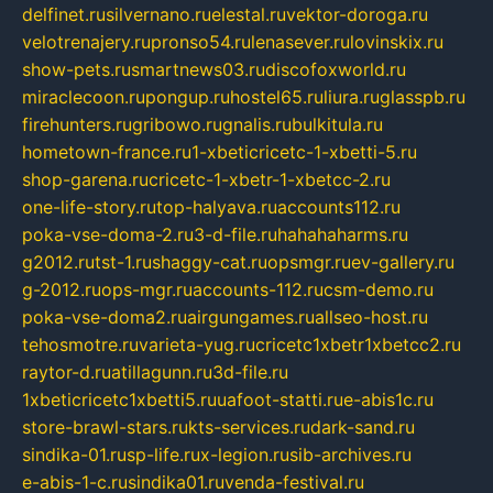
delfinet.ru
silvernano.ru
elestal.ru
vektor-doroga.ru
velotrenajery.ru
pronso54.ru
lenasever.ru
lovinskix.ru
show-pets.ru
smartnews03.ru
discofoxworld.ru
miraclecoon.ru
pongup.ru
hostel65.ru
liura.ru
glasspb.ru
firehunters.ru
gribowo.ru
gnalis.ru
bulkitula.ru
hometown-france.ru
1-xbeticricetc-1-xbetti-5.ru
shop-garena.ru
cricetc-1-xbetr-1-xbetcc-2.ru
one-life-story.ru
top-halyava.ru
accounts112.ru
poka-vse-doma-2.ru
3-d-file.ru
hahahaharms.ru
g2012.ru
tst-1.ru
shaggy-cat.ru
opsmgr.ru
ev-gallery.ru
g-2012.ru
ops-mgr.ru
accounts-112.ru
csm-demo.ru
poka-vse-doma2.ru
airgungames.ru
allseo-host.ru
tehosmotre.ru
varieta-yug.ru
cricetc1xbetr1xbetcc2.ru
raytor-d.ru
atillagunn.ru
3d-file.ru
1xbeticricetc1xbetti5.ru
uafoot-statti.ru
e-abis1c.ru
store-brawl-stars.ru
kts-services.ru
dark-sand.ru
sindika-01.ru
sp-life.ru
x-legion.ru
sib-archives.ru
e-abis-1-c.ru
sindika01.ru
venda-festival.ru