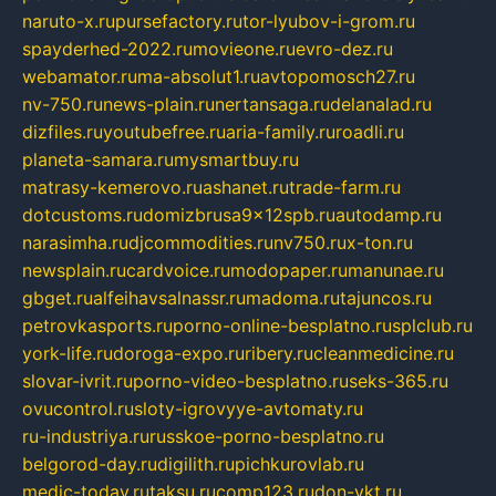
naruto-x.ru
pursefactory.ru
tor-lyubov-i-grom.ru
spayderhed-2022.ru
movieone.ru
evro-dez.ru
webamator.ru
ma-absolut1.ru
avtopomosch27.ru
nv-750.ru
news-plain.ru
nertansaga.ru
delanalad.ru
dizfiles.ru
youtubefree.ru
aria-family.ru
roadli.ru
planeta-samara.ru
mysmartbuy.ru
matrasy-kemerovo.ru
ashanet.ru
trade-farm.ru
dotcustoms.ru
domizbrusa9x12spb.ru
autodamp.ru
narasimha.ru
djcommodities.ru
nv750.ru
x-ton.ru
newsplain.ru
cardvoice.ru
modopaper.ru
manunae.ru
gbget.ru
alfeihavsalnassr.ru
madoma.ru
tajuncos.ru
petrovkasports.ru
porno-online-besplatno.ru
splclub.ru
york-life.ru
doroga-expo.ru
ribery.ru
cleanmedicine.ru
slovar-ivrit.ru
porno-video-besplatno.ru
seks-365.ru
ovucontrol.ru
sloty-igrovyye-avtomaty.ru
ru-industriya.ru
russkoe-porno-besplatno.ru
belgorod-day.ru
digilith.ru
pichkurovlab.ru
medic-today.ru
taksu.ru
comp123.ru
don-ykt.ru