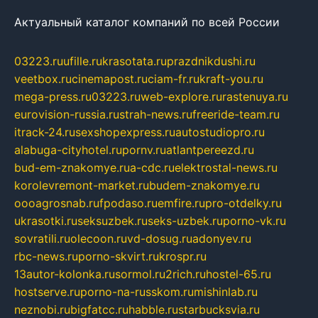
Актуальный каталог компаний по всей России
03223.ru
ufille.ru
krasotata.ru
prazdnikdushi.ru
veetbox.ru
cinemapost.ru
ciam-fr.ru
kraft-you.ru
mega-press.ru
03223.ru
web-explore.ru
rastenuya.ru
eurovision-russia.ru
strah-news.ru
freeride-team.ru
itrack-24.ru
sexshopexpress.ru
autostudiopro.ru
alabuga-cityhotel.ru
pornv.ru
atlantpereezd.ru
bud-em-znakomye.ru
a-cdc.ru
elektrostal-news.ru
korolevremont-market.ru
budem-znakomye.ru
oooagrosnab.ru
fpodaso.ru
emfire.ru
pro-otdelky.ru
ukrasotki.ru
seksuzbek.ru
seks-uzbek.ru
porno-vk.ru
sovratili.ru
olecoon.ru
vd-dosug.ru
adonyev.ru
rbc-news.ru
porno-skvirt.ru
krospr.ru
13autor-kolonka.ru
sormol.ru
2rich.ru
hostel-65.ru
hostserve.ru
porno-na-russkom.ru
mishinlab.ru
neznobi.ru
bigfatcc.ru
habble.ru
starbucksvia.ru