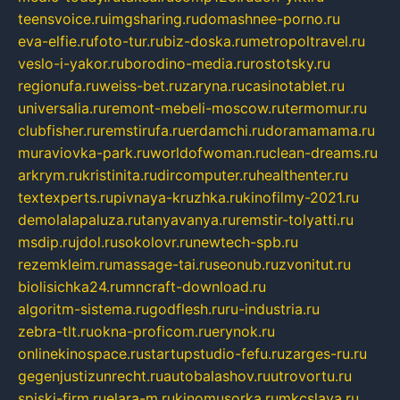
teensvoice.ru
imgsharing.ru
domashnee-porno.ru
eva-elfie.ru
foto-tur.ru
biz-doska.ru
metropoltravel.ru
veslo-i-yakor.ru
borodino-media.ru
rostotsky.ru
regionufa.ru
weiss-bet.ru
zaryna.ru
casinotablet.ru
universalia.ru
remont-mebeli-moscow.ru
termomur.ru
clubfisher.ru
remstirufa.ru
erdamchi.ru
doramamama.ru
muraviovka-park.ru
worldofwoman.ru
clean-dreams.ru
arkrym.ru
kristinita.ru
dircomputer.ru
healthenter.ru
textexperts.ru
pivnaya-kruzhka.ru
kinofilmy-2021.ru
demolalapaluza.ru
tanyavanya.ru
remstir-tolyatti.ru
msdip.ru
jdol.ru
sokolovr.ru
newtech-spb.ru
rezemkleim.ru
massage-tai.ru
seonub.ru
zvonitut.ru
biolisichka24.ru
mncraft-download.ru
algoritm-sistema.ru
godflesh.ru
ru-industria.ru
zebra-tlt.ru
okna-proficom.ru
erynok.ru
onlinekinospace.ru
startupstudio-fefu.ru
zarges-ru.ru
gegenjustizunrecht.ru
autobalashov.ru
utrovortu.ru
spiski-firm.ru
elara-m.ru
kinomusorka.ru
mkcslava.ru