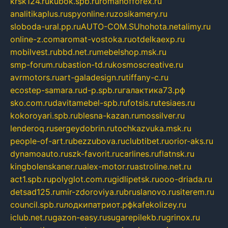
krsk124.ru
kubok.spb.ru
romanofforex.ru
analitikaplus.ru
spyonline.ru
zosikamery.ru
sloboda-ural.pp.ru
AUTO-COM.SU
hohota.net
alimy.ru
online-z.com
aromat-vostoka.ru
otdelkaexp.ru
mobilvest.ru
bbd.net.ru
mebelshop.msk.ru
smp-forum.ru
bastion-td.ru
kosmoscreative.ru
avrmotors.ru
art-galadesign.ru
tiffany-c.ru
ecostep-samara.ru
d-p.spb.ru
галактика73.рф
sko.com.ru
davitamebel-spb.ru
fotsis.ru
tesiaes.ru
kokoroyari.spb.ru
blesna-kazan.ru
mossilver.ru
lenderoq.ru
sergeydobrin.ru
tochkazvuka.msk.ru
people-of-art.ru
bezzubova.ru
clubtibet.ru
orior-aks.ru
dynamoauto.ru
szk-favorit.ru
carlines.ru
flatnsk.ru
kingbolenskaner.ru
alex-motor.ru
astroline.net.ru
act1.spb.ru
polyglot.com.ru
gidlipetsk.ru
ooo-driada.ru
detsad125.ru
mir-zdoroviya.ru
bruslanovo.ru
siterem.ru
council.spb.ru
лодкипатриот.рф
kafekolizey.ru
iclub.net.ru
gazon-easy.ru
sugarepilekb.ru
grinox.ru