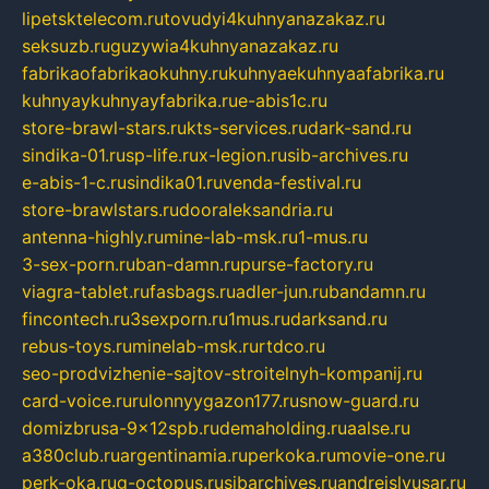
lipetsktelecom.ru
tovudyi4kuhnyanazakaz.ru
seksuzb.ru
guzywia4kuhnyanazakaz.ru
fabrikaofabrikaokuhny.ru
kuhnyaekuhnyaafabrika.ru
kuhnyaykuhnyayfabrika.ru
e-abis1c.ru
store-brawl-stars.ru
kts-services.ru
dark-sand.ru
sindika-01.ru
sp-life.ru
x-legion.ru
sib-archives.ru
e-abis-1-c.ru
sindika01.ru
venda-festival.ru
store-brawlstars.ru
dooraleksandria.ru
antenna-highly.ru
mine-lab-msk.ru
1-mus.ru
3-sex-porn.ru
ban-damn.ru
purse-factory.ru
viagra-tablet.ru
fasbags.ru
adler-jun.ru
bandamn.ru
fincontech.ru
3sexporn.ru
1mus.ru
darksand.ru
rebus-toys.ru
minelab-msk.ru
rtdco.ru
seo-prodvizhenie-sajtov-stroitelnyh-kompanij.ru
card-voice.ru
rulonnyygazon177.ru
snow-guard.ru
domizbrusa-9x12spb.ru
demaholding.ru
aalse.ru
a380club.ru
argentinamia.ru
perkoka.ru
movie-one.ru
perk-oka.ru
g-octopus.ru
sibarchives.ru
andreislyusar.ru