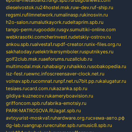
epoha-metalband.ru
ngr.spb.ru
rusgosnews.com
dieselvostok.ru
24hostel.msk.ru
w-dev.ru
f-ship.ru
regsmi.ru
filmnetwork.ru
malinasp.ru
kinosvin.ru
h2o-salon.ru
malutkayork.ru
deltaprim.spb.ru
tango-perm.ru
gooddir.ru
sgv.su
multiki-online.com
webkrasotki.com
cherinvest.ru
detskiy-ostrov.ru
ankou.spb.ru
alvesta1.ru
pdf-creator.ru
nix-files.org.ru
sakhatoday.ru
elektrikersymboler.ru
sputnikyes.ru
golf2club.msk.ru
aeforums.ru
zallclub.ru
multimodal.msk.ru
habaigry.ru
haikko.ru
sobakopedia.ru
isz-fest.ru
ewnc.info
screensaver-clock.net.ru
volnav.spb.ru
comnat.ru
npf.net.ru
7bit.pp.ru
kalugatur.ru
tesiaes.ru
card.com.ru
kazanka.spb.ru
gildiya-kuznecov.ru
kameryboavision.ru
griffoncom.spb.ru
fabrika-emotsiy.ru
PARK-MATROSOVA.RU
agat.spb.ru
avtoyurist-moskva1.ru
hardware.org.ru
схема-авто.рф
dg-lab.ru
angrup.ru
recruiter.spb.ru
music8.spb.ru