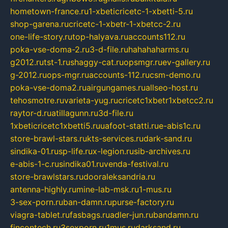
hometown-france.ru
1-xbeticricetc-1-xbetti-5.ru
shop-garena.ru
cricetc-1-xbetr-1-xbetcc-2.ru
one-life-story.ru
top-halyava.ru
accounts112.ru
poka-vse-doma-2.ru
3-d-file.ru
hahahaharms.ru
g2012.ru
tst-1.ru
shaggy-cat.ru
opsmgr.ru
ev-gallery.ru
g-2012.ru
ops-mgr.ru
accounts-112.ru
csm-demo.ru
poka-vse-doma2.ru
airgungames.ru
allseo-host.ru
tehosmotre.ru
varieta-yug.ru
cricetc1xbetr1xbetcc2.ru
raytor-d.ru
atillagunn.ru
3d-file.ru
1xbeticricetc1xbetti5.ru
uafoot-statti.ru
e-abis1c.ru
store-brawl-stars.ru
kts-services.ru
dark-sand.ru
sindika-01.ru
sp-life.ru
x-legion.ru
sib-archives.ru
e-abis-1-c.ru
sindika01.ru
venda-festival.ru
store-brawlstars.ru
dooraleksandria.ru
antenna-highly.ru
mine-lab-msk.ru
1-mus.ru
3-sex-porn.ru
ban-damn.ru
purse-factory.ru
viagra-tablet.ru
fasbags.ru
adler-jun.ru
bandamn.ru
fincontech.ru
3sexporn.ru
1mus.ru
darksand.ru