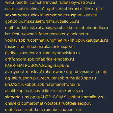
webkrasotki.com
cherinvest.ru
detskiy-ostrov.ru
ankou.spb.ru
alvesta1.ru
pdf-creator.ru
nix-files.org.ru
sakhatoday.ru
elektrikersymboler.ru
sputnikyes.ru
golf2club.msk.ru
aeforums.ru
zallclub.ru
multimodal.msk.ru
habaigry.ru
haikko.ru
sobakopedia.ru
isz-fest.ru
ewnc.info
screensaver-clock.net.ru
volnav.spb.ru
comnat.ru
npf.net.ru
7bit.pp.ru
kalugatur.ru
tesiaes.ru
card.com.ru
kazanka.spb.ru
gildiya-kuznecov.ru
kameryboavision.ru
griffoncom.spb.ru
fabrika-emotsiy.ru
PARK-MATROSOVA.RU
agat.spb.ru
avtoyurist-moskva1.ru
hardware.org.ru
схема-авто.рф
dg-lab.ru
angrup.ru
recruiter.spb.ru
music8.spb.ru
krsk124.ru
kubok.spb.ru
romanofforex.ru
analitikaplus.ru
spyonline.ru
zosikamery.ru
sloboda-ural.pp.ru
AUTO-COM.SU
hohota.net
alimy.ru
online-z.com
aromat-vostoka.ru
otdelkaexp.ru
mobilvest.ru
bbd.net.ru
mebelshop.msk.ru