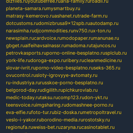
dizfiles.ru
youtubefree.ru
aria-family.ru
roadli.ru
planeta-samara.ru
mysmartbuy.ru
matrasy-kemerovo.ru
ashanet.ru
trade-farm.ru
dotcustoms.ru
domizbrusa9x12spb.ru
autodamp.ru
narasimha.ru
djcommodities.ru
nv750.ru
x-ton.ru
newsplain.ru
cardvoice.ru
modopaper.ru
manunae.ru
gbget.ru
alfeihavsalnassr.ru
madoma.ru
tajuncos.ru
petrovkasports.ru
porno-online-besplatno.ru
splclub.ru
york-life.ru
doroga-expo.ru
ribery.ru
cleanmedicine.ru
slovar-ivrit.ru
porno-video-besplatno.ru
seks-365.ru
ovucontrol.ru
sloty-igrovyye-avtomaty.ru
ru-industriya.ru
russkoe-porno-besplatno.ru
belgorod-day.ru
digilith.ru
pichkurovlab.ru
medic-today.ru
taksu.ru
comp123.ru
don-ykt.ru
teensvoice.ru
imgsharing.ru
domashnee-porno.ru
eva-elfie.ru
foto-tur.ru
biz-doska.ru
metropoltravel.ru
veslo-i-yakor.ru
borodino-media.ru
rostotsky.ru
regionufa.ru
weiss-bet.ru
zaryna.ru
casinotablet.ru