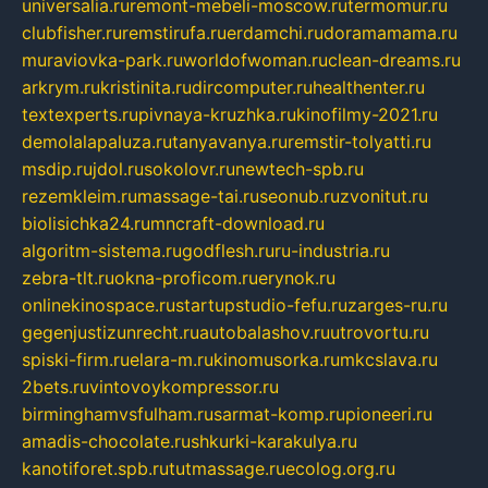
universalia.ru
remont-mebeli-moscow.ru
termomur.ru
clubfisher.ru
remstirufa.ru
erdamchi.ru
doramamama.ru
muraviovka-park.ru
worldofwoman.ru
clean-dreams.ru
arkrym.ru
kristinita.ru
dircomputer.ru
healthenter.ru
textexperts.ru
pivnaya-kruzhka.ru
kinofilmy-2021.ru
demolalapaluza.ru
tanyavanya.ru
remstir-tolyatti.ru
msdip.ru
jdol.ru
sokolovr.ru
newtech-spb.ru
rezemkleim.ru
massage-tai.ru
seonub.ru
zvonitut.ru
biolisichka24.ru
mncraft-download.ru
algoritm-sistema.ru
godflesh.ru
ru-industria.ru
zebra-tlt.ru
okna-proficom.ru
erynok.ru
onlinekinospace.ru
startupstudio-fefu.ru
zarges-ru.ru
gegenjustizunrecht.ru
autobalashov.ru
utrovortu.ru
spiski-firm.ru
elara-m.ru
kinomusorka.ru
mkcslava.ru
2bets.ru
vintovoykompressor.ru
birminghamvsfulham.ru
sarmat-komp.ru
pioneeri.ru
amadis-chocolate.ru
shkurki-karakulya.ru
kanotiforet.spb.ru
tutmassage.ru
ecolog.org.ru