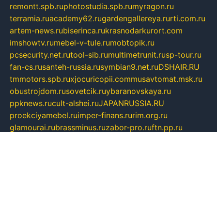
remontt.spb.ru
photostudia.spb.ru
myragon.ru
terramia.ru
academy62.ru
gardengallereya.ru
rti.com.ru
artem-news.ru
biserinca.ru
krasnodarkurort.com
imshowtv.ru
mebel-v-tule.ru
mobtopik.ru
pcsecurity.net.ru
tool-sib.ru
multimetrunit.ru
sp-tour.ru
fan-cs.ru
santeh-russia.ru
symbian9.net.ru
DSHAIR.RU
tmmotors.spb.ru
xjocuricopii.com
musavtomat.msk.ru
obustrojdom.ru
sovetcik.ru
ybaranovskaya.ru
ppknews.ru
cult-alshei.ru
JAPANRUSSIA.RU
proekciyamebel.ru
imper-finans.ru
rim.org.ru
glamourai.ru
brassminus.ru
zabor-pro.ru
ftn.pp.ru
dorogoe58.ru
laimengpacker.ru
kuzova-zapchasti.ru
sageerp.ru
taxodrom.ru
dsrazvitie.ru
hardcity.net.ru
ratinghomegames.ru
topservice25.ru
gubernyan.ru
gtglasslined.ru
ii4.ru
tssport.spb.ru
andorra24.com
blackwallstreet.ru
oboimos.ru
optim-doors.com.ru
ikuch.ru
nycr.org.ru
npa21.ru
vremya-ch.spb.ru
desert000.ru
ivtorgi.ru
ifiori.ru
catalog-statei.ru