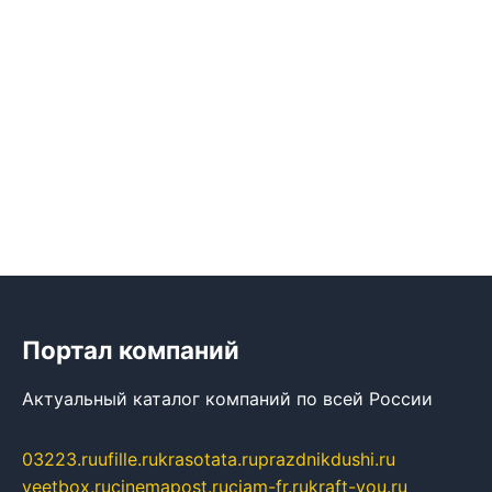
Портал компаний
Актуальный каталог компаний по всей России
03223.ru
ufille.ru
krasotata.ru
prazdnikdushi.ru
veetbox.ru
cinemapost.ru
ciam-fr.ru
kraft-you.ru