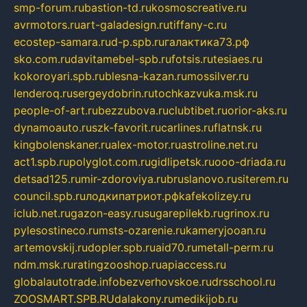
smp-forum.ru
bastion-td.ru
kosmoscreative.ru
avrmotors.ru
art-galadesign.ru
tiffany-c.ru
ecostep-samara.ru
d-p.spb.ru
галактика73.рф
sko.com.ru
davitamebel-spb.ru
fotsis.ru
tesiaes.ru
kokoroyari.spb.ru
blesna-kazan.ru
mossilver.ru
lenderoq.ru
sergeydobrin.ru
tochkazvuka.msk.ru
people-of-art.ru
bezzubova.ru
clubtibet.ru
orior-aks.ru
dynamoauto.ru
szk-favorit.ru
carlines.ru
flatnsk.ru
kingbolenskaner.ru
alex-motor.ru
astroline.net.ru
act1.spb.ru
polyglot.com.ru
gidlipetsk.ru
ooo-driada.ru
detsad125.ru
mir-zdoroviya.ru
bruslanovo.ru
siterem.ru
council.spb.ru
лодкипатриот.рф
kafekolizey.ru
iclub.net.ru
gazon-easy.ru
sugarepilekb.ru
grinox.ru
pylesostineco.ru
msts-ozarenie.ru
kameryjooan.ru
artemovskij.ru
dopler.spb.ru
aid70.ru
metall-perm.ru
ndm.msk.ru
ratingzooshop.ru
apiaccess.ru
globalautotrade.info
bezverhovskoe.ru
drsschool.ru
ZOOSMART.SPB.RU
dalakony.ru
medikijob.ru