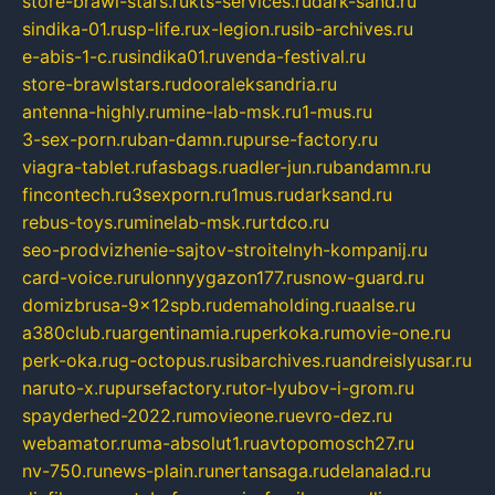
store-brawl-stars.ru
kts-services.ru
dark-sand.ru
sindika-01.ru
sp-life.ru
x-legion.ru
sib-archives.ru
e-abis-1-c.ru
sindika01.ru
venda-festival.ru
store-brawlstars.ru
dooraleksandria.ru
antenna-highly.ru
mine-lab-msk.ru
1-mus.ru
3-sex-porn.ru
ban-damn.ru
purse-factory.ru
viagra-tablet.ru
fasbags.ru
adler-jun.ru
bandamn.ru
fincontech.ru
3sexporn.ru
1mus.ru
darksand.ru
rebus-toys.ru
minelab-msk.ru
rtdco.ru
seo-prodvizhenie-sajtov-stroitelnyh-kompanij.ru
card-voice.ru
rulonnyygazon177.ru
snow-guard.ru
domizbrusa-9x12spb.ru
demaholding.ru
aalse.ru
a380club.ru
argentinamia.ru
perkoka.ru
movie-one.ru
perk-oka.ru
g-octopus.ru
sibarchives.ru
andreislyusar.ru
naruto-x.ru
pursefactory.ru
tor-lyubov-i-grom.ru
spayderhed-2022.ru
movieone.ru
evro-dez.ru
webamator.ru
ma-absolut1.ru
avtopomosch27.ru
nv-750.ru
news-plain.ru
nertansaga.ru
delanalad.ru