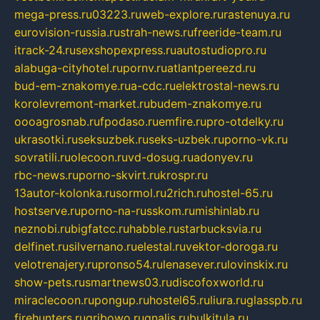
mega-press.ru
03223.ru
web-explore.ru
rastenuya.ru
eurovision-russia.ru
strah-news.ru
freeride-team.ru
itrack-24.ru
sexshopexpress.ru
autostudiopro.ru
alabuga-cityhotel.ru
pornv.ru
atlantpereezd.ru
bud-em-znakomye.ru
a-cdc.ru
elektrostal-news.ru
korolevremont-market.ru
budem-znakomye.ru
oooagrosnab.ru
fpodaso.ru
emfire.ru
pro-otdelky.ru
ukrasotki.ru
seksuzbek.ru
seks-uzbek.ru
porno-vk.ru
sovratili.ru
olecoon.ru
vd-dosug.ru
adonyev.ru
rbc-news.ru
porno-skvirt.ru
krospr.ru
13autor-kolonka.ru
sormol.ru
2rich.ru
hostel-65.ru
hostserve.ru
porno-na-russkom.ru
mishinlab.ru
neznobi.ru
bigfatcc.ru
habble.ru
starbucksvia.ru
delfinet.ru
silvernano.ru
elestal.ru
vektor-doroga.ru
velotrenajery.ru
pronso54.ru
lenasever.ru
lovinskix.ru
show-pets.ru
smartnews03.ru
discofoxworld.ru
miraclecoon.ru
pongup.ru
hostel65.ru
liura.ru
glasspb.ru
firehunters.ru
gribowo.ru
gnalis.ru
bulkitula.ru