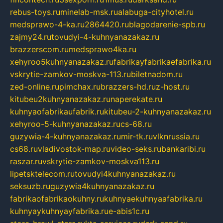
rebus-toys.ru
minelab-msk.ru
alabuga-cityhotel.ru
medsprawo-4-ka.ru
2864420.ru
blagodarenie-spb.ru
zajmy24.ru
tovudyi-4-kuhnyanazakaz.ru
brazzerscom.ru
medsprawo4ka.ru
xehyroo5kuhnyanazakaz.ru
fabrikayfabrikaefabrika.ru
vskrytie-zamkov-moskva-113.ru
biletnadom.ru
zed-online.ru
pimchax.ru
brazzers-hd.ru
z-host.ru
kitubeu2kuhnyanazakaz.ru
naperekate.ru
kuhnyaofabrikaufabrik.ru
kitubeu-2-kuhnyanazakaz.ru
xehyroo-5-kuhnyanazakaz.ru
cs-68.ru
guzywia-4-kuhnyanazakaz.ru
mir-tk.ru
vlknrussia.ru
cs68.ru
vladivostok-map.ru
video-seks.ru
bankaribi.ru
raszar.ru
vskrytie-zamkov-moskva113.ru
lipetsktelecom.ru
tovudyi4kuhnyanazakaz.ru
seksuzb.ru
guzywia4kuhnyanazakaz.ru
fabrikaofabrikaokuhny.ru
kuhnyaekuhnyaafabrika.ru
kuhnyaykuhnyayfabrika.ru
e-abis1c.ru