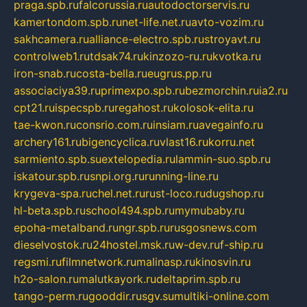
praga.spb.ru
falcorussia.ru
autodoctorservis.ru
kamertondom.spb.ru
net-life.net.ru
avto-vozim.ru
sakhcamera.ru
alliance-electro.spb.ru
stroyavt.ru
controlweb1.ru
tdsak74.ru
kinzozo-ru.ru
kvotka.ru
iron-snab.ru
costa-bella.ru
eugrus.pp.ru
associaciya39.ru
primexpo.spb.ru
bezmorchin.ru
ia2.ru
cpt21.ru
ispecspb.ru
regahost.ru
kolosok-elita.ru
tae-kwon.ru
consrio.com.ru
insiam.ru
avegainfo.ru
archery161.ru
bigencyclica.ru
vlast16.ru
korru.net
sarmiento.spb.su
extelopedia.ru
lammin-suo.spb.ru
iskatour.spb.ru
snpi.org.ru
running-line.ru
krygeva-spa.ru
chel.net.ru
rust-loco.ru
dugshop.ru
hl-beta.spb.ru
school494.spb.ru
mymubaby.ru
epoha-metalband.ru
ngr.spb.ru
rusgosnews.com
dieselvostok.ru
24hostel.msk.ru
w-dev.ru
f-ship.ru
regsmi.ru
filmnetwork.ru
malinasp.ru
kinosvin.ru
h2o-salon.ru
malutkayork.ru
deltaprim.spb.ru
tango-perm.ru
gooddir.ru
sgv.su
multiki-online.com