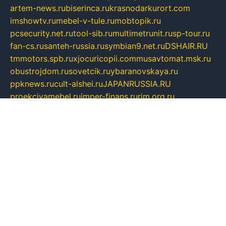
artem-news.ru
biserinca.ru
krasnodarkurort.com
imshowtv.ru
mebel-v-tule.ru
mobtopik.ru
pcsecurity.net.ru
tool-sib.ru
multimetrunit.ru
sp-tour.ru
fan-cs.ru
santeh-russia.ru
symbian9.net.ru
DSHAIR.RU
tmmotors.spb.ru
xjocuricopii.com
musavtomat.msk.ru
obustrojdom.ru
sovetcik.ru
ybaranovskaya.ru
ppknews.ru
cult-alshei.ru
JAPANRUSSIA.RU
proekciyamebel.ru
imper-finans.ru
rim.org.ru
glamourai.ru
brassminus.ru
zabor-pro.ru
ftn.pp.ru
dorogoe58.ru
laimengpacker.ru
kuzova-zapchasti.ru
sageerp.ru
taxodrom.ru
dsrazvitie.ru
hardcity.net.ru
ratinghomegames.ru
topservice25.ru
gubernyan.ru
gtglasslined.ru
ii4.ru
tssport.spb.ru
andorra24.com
blackwallstreet.ru
oboimos.ru
optim-doors.com.ru
ikuch.ru
nycr.org.ru
npa21.ru
vremya-ch.spb.ru
desert000.ru
ivtorgi.ru
ifiori.ru
catalog-statei.ru
dcv.org.ru
spetsmaster174.ru
ipkameryhiseeu.ru
dum26.ru
ruspol.spb.ru
fr-opendp.ru
kam-solnyshko.ru