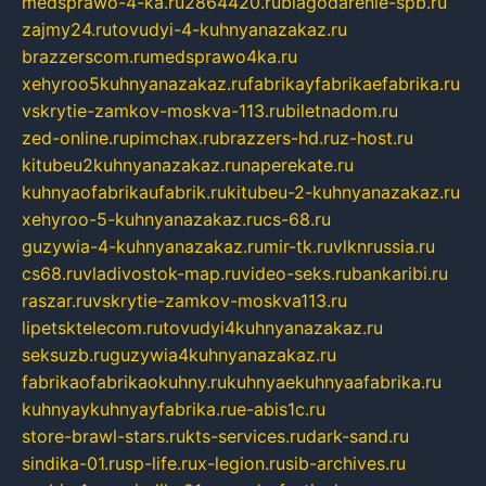
medsprawo-4-ka.ru
2864420.ru
blagodarenie-spb.ru
zajmy24.ru
tovudyi-4-kuhnyanazakaz.ru
brazzerscom.ru
medsprawo4ka.ru
xehyroo5kuhnyanazakaz.ru
fabrikayfabrikaefabrika.ru
vskrytie-zamkov-moskva-113.ru
biletnadom.ru
zed-online.ru
pimchax.ru
brazzers-hd.ru
z-host.ru
kitubeu2kuhnyanazakaz.ru
naperekate.ru
kuhnyaofabrikaufabrik.ru
kitubeu-2-kuhnyanazakaz.ru
xehyroo-5-kuhnyanazakaz.ru
cs-68.ru
guzywia-4-kuhnyanazakaz.ru
mir-tk.ru
vlknrussia.ru
cs68.ru
vladivostok-map.ru
video-seks.ru
bankaribi.ru
raszar.ru
vskrytie-zamkov-moskva113.ru
lipetsktelecom.ru
tovudyi4kuhnyanazakaz.ru
seksuzb.ru
guzywia4kuhnyanazakaz.ru
fabrikaofabrikaokuhny.ru
kuhnyaekuhnyaafabrika.ru
kuhnyaykuhnyayfabrika.ru
e-abis1c.ru
store-brawl-stars.ru
kts-services.ru
dark-sand.ru
sindika-01.ru
sp-life.ru
x-legion.ru
sib-archives.ru