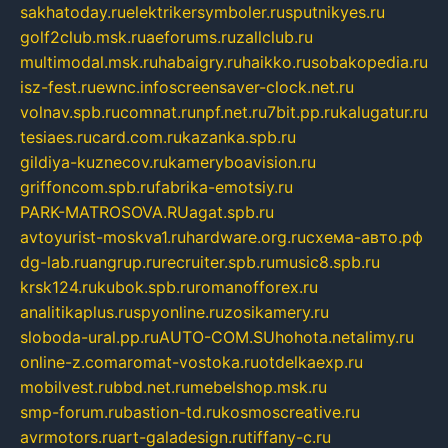
sakhatoday.ru
elektrikersymboler.ru
sputnikyes.ru
golf2club.msk.ru
aeforums.ru
zallclub.ru
multimodal.msk.ru
habaigry.ru
haikko.ru
sobakopedia.ru
isz-fest.ru
ewnc.info
screensaver-clock.net.ru
volnav.spb.ru
comnat.ru
npf.net.ru
7bit.pp.ru
kalugatur.ru
tesiaes.ru
card.com.ru
kazanka.spb.ru
gildiya-kuznecov.ru
kameryboavision.ru
griffoncom.spb.ru
fabrika-emotsiy.ru
PARK-MATROSOVA.RU
agat.spb.ru
avtoyurist-moskva1.ru
hardware.org.ru
схема-авто.рф
dg-lab.ru
angrup.ru
recruiter.spb.ru
music8.spb.ru
krsk124.ru
kubok.spb.ru
romanofforex.ru
analitikaplus.ru
spyonline.ru
zosikamery.ru
sloboda-ural.pp.ru
AUTO-COM.SU
hohota.net
alimy.ru
online-z.com
aromat-vostoka.ru
otdelkaexp.ru
mobilvest.ru
bbd.net.ru
mebelshop.msk.ru
smp-forum.ru
bastion-td.ru
kosmoscreative.ru
avrmotors.ru
art-galadesign.ru
tiffany-c.ru