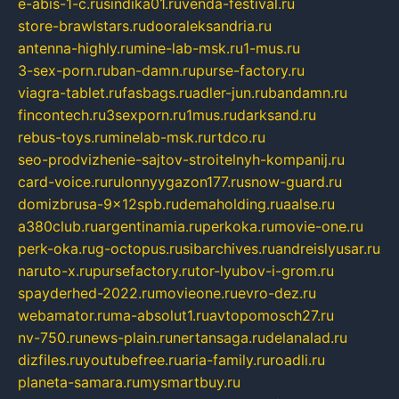
e-abis-1-c.ru
sindika01.ru
venda-festival.ru
store-brawlstars.ru
dooraleksandria.ru
antenna-highly.ru
mine-lab-msk.ru
1-mus.ru
3-sex-porn.ru
ban-damn.ru
purse-factory.ru
viagra-tablet.ru
fasbags.ru
adler-jun.ru
bandamn.ru
fincontech.ru
3sexporn.ru
1mus.ru
darksand.ru
rebus-toys.ru
minelab-msk.ru
rtdco.ru
seo-prodvizhenie-sajtov-stroitelnyh-kompanij.ru
card-voice.ru
rulonnyygazon177.ru
snow-guard.ru
domizbrusa-9x12spb.ru
demaholding.ru
aalse.ru
a380club.ru
argentinamia.ru
perkoka.ru
movie-one.ru
perk-oka.ru
g-octopus.ru
sibarchives.ru
andreislyusar.ru
naruto-x.ru
pursefactory.ru
tor-lyubov-i-grom.ru
spayderhed-2022.ru
movieone.ru
evro-dez.ru
webamator.ru
ma-absolut1.ru
avtopomosch27.ru
nv-750.ru
news-plain.ru
nertansaga.ru
delanalad.ru
dizfiles.ru
youtubefree.ru
aria-family.ru
roadli.ru
planeta-samara.ru
mysmartbuy.ru