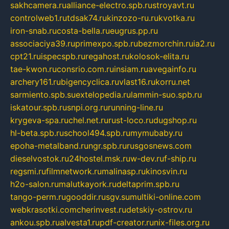
sakhcamera.ru
alliance-electro.spb.ru
stroyavt.ru
controlweb1.ru
tdsak74.ru
kinzozo-ru.ru
kvotka.ru
iron-snab.ru
costa-bella.ru
eugrus.pp.ru
associaciya39.ru
primexpo.spb.ru
bezmorchin.ru
ia2.ru
cpt21.ru
ispecspb.ru
regahost.ru
kolosok-elita.ru
tae-kwon.ru
consrio.com.ru
insiam.ru
avegainfo.ru
archery161.ru
bigencyclica.ru
vlast16.ru
korru.net
sarmiento.spb.su
extelopedia.ru
lammin-suo.spb.ru
iskatour.spb.ru
snpi.org.ru
running-line.ru
krygeva-spa.ru
chel.net.ru
rust-loco.ru
dugshop.ru
hl-beta.spb.ru
school494.spb.ru
mymubaby.ru
epoha-metalband.ru
ngr.spb.ru
rusgosnews.com
dieselvostok.ru
24hostel.msk.ru
w-dev.ru
f-ship.ru
regsmi.ru
filmnetwork.ru
malinasp.ru
kinosvin.ru
h2o-salon.ru
malutkayork.ru
deltaprim.spb.ru
tango-perm.ru
gooddir.ru
sgv.su
multiki-online.com
webkrasotki.com
cherinvest.ru
detskiy-ostrov.ru
ankou.spb.ru
alvesta1.ru
pdf-creator.ru
nix-files.org.ru