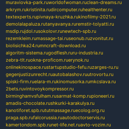
muraviovka-park.ru
worldofwoman.ru
clean-dreams.ru
arkrym.ru
kristinita.ru
dircomputer.ru
healthenter.ru
textexperts.ru
pivnaya-kruzhka.ru
kinofilmy-2021.ru
demolalapaluza.ru
tanyavanya.ru
remstir-tolyatti.ru
msdip.ru
jdol.ru
sokolovr.ru
newtech-spb.ru
rezemkleim.ru
massage-tai.ru
seonub.ru
zvonitut.ru
biolisichka24.ru
mncraft-download.ru
algoritm-sistema.ru
godflesh.ru
ru-industria.ru
zebra-tlt.ru
okna-proficom.ru
erynok.ru
onlinekinospace.ru
startupstudio-fefu.ru
zarges-ru.ru
gegenjustizunrecht.ru
autobalashov.ru
utrovortu.ru
spiski-firm.ru
elara-m.ru
kinomusorka.ru
mkcslava.ru
2bets.ru
vintovoykompressor.ru
birminghamvsfulham.ru
sarmat-komp.ru
pioneeri.ru
amadis-chocolate.ru
shkurki-karakulya.ru
kanotiforet.spb.ru
tutmassage.ru
ecolog.org.ru
praga.spb.ru
falcorussia.ru
autodoctorservis.ru
kamertondom.spb.ru
net-life.net.ru
avto-vozim.ru