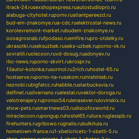
itrack-24.ru
sexshopexpress.ru
autostudiopro.ru
alabuga-cityhotel.ru
pornv.ru
atlantpereezd.ru
bud-em-znakomye.ru
a-cdc.ru
elektrostal-news.ru
korolevremont-market.ru
budem-znakomye.ru
oooagrosnab.ru
fpodaso.ru
emfire.ru
pro-otdelky.ru
ukrasotki.ru
seksuzbek.ru
seks-uzbek.ru
porno-vk.ru
sovratili.ru
olecoon.ru
vd-dosug.ru
adonyev.ru
rbc-news.ru
porno-skvirt.ru
krospr.ru
13autor-kolonka.ru
sormol.ru
2rich.ru
hostel-65.ru
hostserve.ru
porno-na-russkom.ru
mishinlab.ru
neznobi.ru
bigfatcc.ru
habble.ru
starbucksvia.ru
delfinet.ru
silvernano.ru
elestal.ru
vektor-doroga.ru
velotrenajery.ru
pronso54.ru
lenasever.ru
lovinskix.ru
show-pets.ru
smartnews03.ru
discofoxworld.ru
miraclecoon.ru
pongup.ru
hostel65.ru
liura.ru
glasspb.ru
firehunters.ru
gribowo.ru
gnalis.ru
bulkitula.ru
hometown-france.ru
1-xbeticricetc-1-xbetti-5.ru