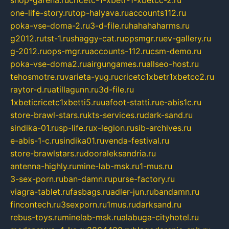
shop-garena.ru
cricetc-1-xbetr-1-xbetcc-2.ru
one-life-story.ru
top-halyava.ru
accounts112.ru
poka-vse-doma-2.ru
3-d-file.ru
hahahaharms.ru
g2012.ru
tst-1.ru
shaggy-cat.ru
opsmgr.ru
ev-gallery.ru
g-2012.ru
ops-mgr.ru
accounts-112.ru
csm-demo.ru
poka-vse-doma2.ru
airgungames.ru
allseo-host.ru
tehosmotre.ru
varieta-yug.ru
cricetc1xbetr1xbetcc2.ru
raytor-d.ru
atillagunn.ru
3d-file.ru
1xbeticricetc1xbetti5.ru
uafoot-statti.ru
e-abis1c.ru
store-brawl-stars.ru
kts-services.ru
dark-sand.ru
sindika-01.ru
sp-life.ru
x-legion.ru
sib-archives.ru
e-abis-1-c.ru
sindika01.ru
venda-festival.ru
store-brawlstars.ru
dooraleksandria.ru
antenna-highly.ru
mine-lab-msk.ru
1-mus.ru
3-sex-porn.ru
ban-damn.ru
purse-factory.ru
viagra-tablet.ru
fasbags.ru
adler-jun.ru
bandamn.ru
fincontech.ru
3sexporn.ru
1mus.ru
darksand.ru
rebus-toys.ru
minelab-msk.ru
alabuga-cityhotel.ru