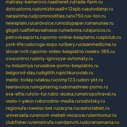
matrasy-kemerovo.ru
ashanet.ru
trade-farm.ru
dotcustoms.ru
domizbrusa9x12spb.ru
autodamp.ru
narasimha.ru
djcommodities.ru
nv750.ru
x-ton.ru
newsplain.ru
cardvoice.ru
modopaper.ru
manunae.ru
gbget.ru
alfeihavsalnassr.ru
madoma.ru
tajuncos.ru
petrovkasports.ru
porno-online-besplatno.ru
splclub.ru
york-life.ru
doroga-expo.ru
ribery.ru
cleanmedicine.ru
slovar-ivrit.ru
porno-video-besplatno.ru
seks-365.ru
ovucontrol.ru
sloty-igrovyye-avtomaty.ru
ru-industriya.ru
russkoe-porno-besplatno.ru
belgorod-day.ru
digilith.ru
pichkurovlab.ru
medic-today.ru
taksu.ru
comp123.ru
don-ykt.ru
teensvoice.ru
imgsharing.ru
domashnee-porno.ru
eva-elfie.ru
foto-tur.ru
biz-doska.ru
metropoltravel.ru
veslo-i-yakor.ru
borodino-media.ru
rostotsky.ru
regionufa.ru
weiss-bet.ru
zaryna.ru
casinotablet.ru
universalia.ru
remont-mebeli-moscow.ru
termomur.ru
clubfisher.ru
remstirufa.ru
erdamchi.ru
doramamama.ru