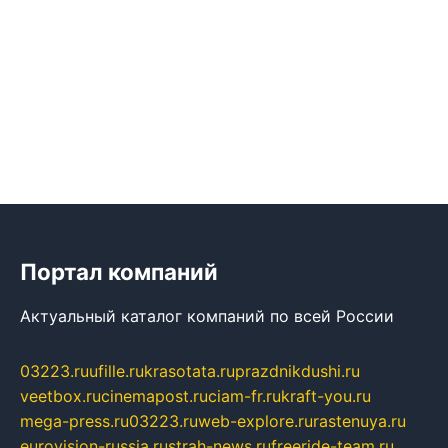
Портал компаний
Актуальный каталог компаний по всей России
03223.ru
ufille.ru
krasotata.ru
prazdnikdushi.ru
veetbox.ru
cinemapost.ru
ciam-fr.ru
kraft-you.ru
mega-press.ru
03223.ru
web-explore.ru
rastenuya.ru
eurovision-russia.ru
strah-news.ru
freeride-team.ru