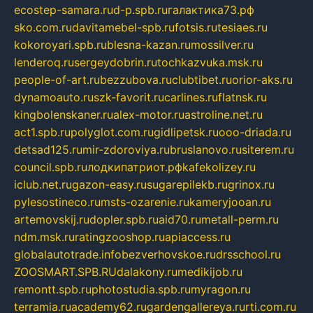
ecostep-samara.ru
d-p.spb.ru
галактика73.рф
sko.com.ru
davitamebel-spb.ru
fotsis.ru
tesiaes.ru
kokoroyari.spb.ru
blesna-kazan.ru
mossilver.ru
lenderoq.ru
sergeydobrin.ru
tochkazvuka.msk.ru
people-of-art.ru
bezzubova.ru
clubtibet.ru
orior-aks.ru
dynamoauto.ru
szk-favorit.ru
carlines.ru
flatnsk.ru
kingbolenskaner.ru
alex-motor.ru
astroline.net.ru
act1.spb.ru
polyglot.com.ru
gidlipetsk.ru
ooo-driada.ru
detsad125.ru
mir-zdoroviya.ru
bruslanovo.ru
siterem.ru
council.spb.ru
лодкипатриот.рф
kafekolizey.ru
iclub.net.ru
gazon-easy.ru
sugarepilekb.ru
grinox.ru
pylesostineco.ru
msts-ozarenie.ru
kameryjooan.ru
artemovskij.ru
dopler.spb.ru
aid70.ru
metall-perm.ru
ndm.msk.ru
ratingzooshop.ru
apiaccess.ru
globalautotrade.info
bezverhovskoe.ru
drsschool.ru
ZOOSMART.SPB.RU
dalakony.ru
medikijob.ru
remontt.spb.ru
photostudia.spb.ru
myragon.ru
terramia.ru
academy62.ru
gardengallereya.ru
rti.com.ru