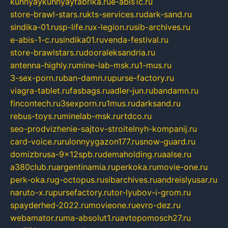
kuhnyaykuhnyayfabrika.ru
e-abis1c.ru
store-brawl-stars.ru
kts-services.ru
dark-sand.ru
sindika-01.ru
sp-life.ru
x-legion.ru
sib-archives.ru
e-abis-1-c.ru
sindika01.ru
venda-festival.ru
store-brawlstars.ru
dooraleksandria.ru
antenna-highly.ru
mine-lab-msk.ru
1-mus.ru
3-sex-porn.ru
ban-damn.ru
purse-factory.ru
viagra-tablet.ru
fasbags.ru
adler-jun.ru
bandamn.ru
fincontech.ru
3sexporn.ru
1mus.ru
darksand.ru
rebus-toys.ru
minelab-msk.ru
rtdco.ru
seo-prodvizhenie-sajtov-stroitelnyh-kompanij.ru
card-voice.ru
rulonnyygazon177.ru
snow-guard.ru
domizbrusa-9x12spb.ru
demaholding.ru
aalse.ru
a380club.ru
argentinamia.ru
perkoka.ru
movie-one.ru
perk-oka.ru
g-octopus.ru
sibarchives.ru
andreislyusar.ru
naruto-x.ru
pursefactory.ru
tor-lyubov-i-grom.ru
spayderhed-2022.ru
movieone.ru
evro-dez.ru
webamator.ru
ma-absolut1.ru
avtopomosch27.ru