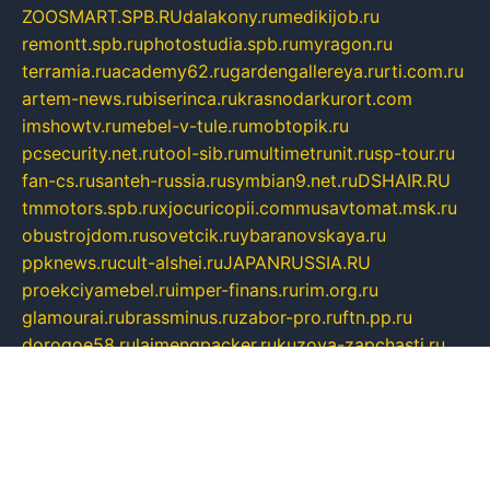
ZOOSMART.SPB.RU
dalakony.ru
medikijob.ru
remontt.spb.ru
photostudia.spb.ru
myragon.ru
terramia.ru
academy62.ru
gardengallereya.ru
rti.com.ru
artem-news.ru
biserinca.ru
krasnodarkurort.com
imshowtv.ru
mebel-v-tule.ru
mobtopik.ru
pcsecurity.net.ru
tool-sib.ru
multimetrunit.ru
sp-tour.ru
fan-cs.ru
santeh-russia.ru
symbian9.net.ru
DSHAIR.RU
tmmotors.spb.ru
xjocuricopii.com
musavtomat.msk.ru
obustrojdom.ru
sovetcik.ru
ybaranovskaya.ru
ppknews.ru
cult-alshei.ru
JAPANRUSSIA.RU
proekciyamebel.ru
imper-finans.ru
rim.org.ru
glamourai.ru
brassminus.ru
zabor-pro.ru
ftn.pp.ru
dorogoe58.ru
laimengpacker.ru
kuzova-zapchasti.ru
sageerp.ru
taxodrom.ru
dsrazvitie.ru
hardcity.net.ru
ratinghomegames.ru
topservice25.ru
gubernyan.ru
gtglasslined.ru
ii4.ru
tssport.spb.ru
andorra24.com
blackwallstreet.ru
oboimos.ru
optim-doors.com.ru
ikuch.ru
nycr.org.ru
npa21.ru
vremya-ch.spb.ru