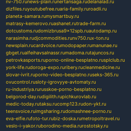
nv-750.ru
news-plain.ru
nertansaga.ru
delanalad.ru
dizfiles.ru
youtubefree.ru
aria-family.ru
roadli.ru
planeta-samara.ru
mysmartbuy.ru
matrasy-kemerovo.ru
ashanet.ru
trade-farm.ru
dotcustoms.ru
domizbrusa9x12spb.ru
autodamp.ru
narasimha.ru
djcommodities.ru
nv750.ru
x-ton.ru
newsplain.ru
cardvoice.ru
modopaper.ru
manunae.ru
gbget.ru
alfeihavsalnassr.ru
madoma.ru
tajuncos.ru
petrovkasports.ru
porno-online-besplatno.ru
splclub.ru
york-life.ru
doroga-expo.ru
ribery.ru
cleanmedicine.ru
slovar-ivrit.ru
porno-video-besplatno.ru
seks-365.ru
ovucontrol.ru
sloty-igrovyye-avtomaty.ru
ru-industriya.ru
russkoe-porno-besplatno.ru
belgorod-day.ru
digilith.ru
pichkurovlab.ru
medic-today.ru
taksu.ru
comp123.ru
don-ykt.ru
teensvoice.ru
imgsharing.ru
domashnee-porno.ru
eva-elfie.ru
foto-tur.ru
biz-doska.ru
metropoltravel.ru
veslo-i-yakor.ru
borodino-media.ru
rostotsky.ru