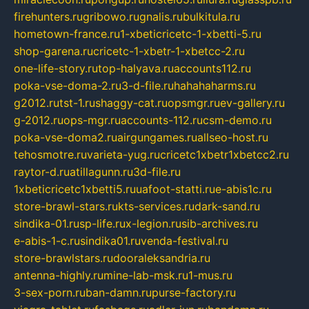
firehunters.ru
gribowo.ru
gnalis.ru
bulkitula.ru
hometown-france.ru
1-xbeticricetc-1-xbetti-5.ru
shop-garena.ru
cricetc-1-xbetr-1-xbetcc-2.ru
one-life-story.ru
top-halyava.ru
accounts112.ru
poka-vse-doma-2.ru
3-d-file.ru
hahahaharms.ru
g2012.ru
tst-1.ru
shaggy-cat.ru
opsmgr.ru
ev-gallery.ru
g-2012.ru
ops-mgr.ru
accounts-112.ru
csm-demo.ru
poka-vse-doma2.ru
airgungames.ru
allseo-host.ru
tehosmotre.ru
varieta-yug.ru
cricetc1xbetr1xbetcc2.ru
raytor-d.ru
atillagunn.ru
3d-file.ru
1xbeticricetc1xbetti5.ru
uafoot-statti.ru
e-abis1c.ru
store-brawl-stars.ru
kts-services.ru
dark-sand.ru
sindika-01.ru
sp-life.ru
x-legion.ru
sib-archives.ru
e-abis-1-c.ru
sindika01.ru
venda-festival.ru
store-brawlstars.ru
dooraleksandria.ru
antenna-highly.ru
mine-lab-msk.ru
1-mus.ru
3-sex-porn.ru
ban-damn.ru
purse-factory.ru