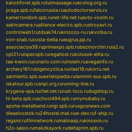
kanotiforet.spb.ru
tutmassage.ru
ecolog.org.ru
praga.spb.ru
falcorussia.ru
autodoctorservis.ru
kamertondom.spb.ru
net-life.net.ru
avto-vozim.ru
sakhcamera.ru
alliance-electro.spb.ru
stroyavt.ru
controlweb1.ru
tdsak74.ru
kinzozo-ru.ru
kvotka.ru
iron-snab.ru
costa-bella.ru
eugrus.pp.ru
associaciya39.ru
primexpo.spb.ru
bezmorchin.ru
ia2.ru
cpt21.ru
ispecspb.ru
regahost.ru
kolosok-elita.ru
tae-kwon.ru
consrio.com.ru
insiam.ru
avegainfo.ru
archery161.ru
bigencyclica.ru
vlast16.ru
korru.net
sarmiento.spb.su
extelopedia.ru
lammin-suo.spb.ru
iskatour.spb.ru
snpi.org.ru
running-line.ru
krygeva-spa.ru
chel.net.ru
rust-loco.ru
dugshop.ru
hl-beta.spb.ru
school494.spb.ru
mymubaby.ru
epoha-metalband.ru
ngr.spb.ru
rusgosnews.com
dieselvostok.ru
24hostel.msk.ru
w-dev.ru
f-ship.ru
regsmi.ru
filmnetwork.ru
malinasp.ru
kinosvin.ru
h2o-salon.ru
malutkayork.ru
deltaprim.spb.ru