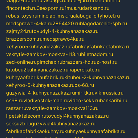
viagra-tablet.ru
fasbags.ru
adler-jun.ru
bandamn.ru
fincontech.ru
3sexporn.ru
1mus.ru
darksand.ru
rebus-toys.ru
minelab-msk.ru
alabuga-cityhotel.ru
medsprawo-4-ka.ru
2864420.ru
blagodarenie-spb.ru
zajmy24.ru
tovudyi-4-kuhnyanazakaz.ru
brazzerscom.ru
medsprawo4ka.ru
xehyroo5kuhnyanazakaz.ru
fabrikayfabrikaefabrika.ru
vskrytie-zamkov-moskva-113.ru
biletnadom.ru
zed-online.ru
pimchax.ru
brazzers-hd.ru
z-host.ru
kitubeu2kuhnyanazakaz.ru
naperekate.ru
kuhnyaofabrikaufabrik.ru
kitubeu-2-kuhnyanazakaz.ru
xehyroo-5-kuhnyanazakaz.ru
cs-68.ru
guzywia-4-kuhnyanazakaz.ru
mir-tk.ru
vlknrussia.ru
cs68.ru
vladivostok-map.ru
video-seks.ru
bankaribi.ru
raszar.ru
vskrytie-zamkov-moskva113.ru
lipetsktelecom.ru
tovudyi4kuhnyanazakaz.ru
seksuzb.ru
guzywia4kuhnyanazakaz.ru
fabrikaofabrikaokuhny.ru
kuhnyaekuhnyaafabrika.ru