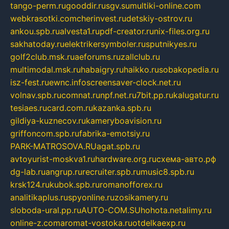
tango-perm.ru
gooddir.ru
sgv.su
multiki-online.com
webkrasotki.com
cherinvest.ru
detskiy-ostrov.ru
ankou.spb.ru
alvesta1.ru
pdf-creator.ru
nix-files.org.ru
sakhatoday.ru
elektrikersymboler.ru
sputnikyes.ru
golf2club.msk.ru
aeforums.ru
zallclub.ru
multimodal.msk.ru
habaigry.ru
haikko.ru
sobakopedia.ru
isz-fest.ru
ewnc.info
screensaver-clock.net.ru
volnav.spb.ru
comnat.ru
npf.net.ru
7bit.pp.ru
kalugatur.ru
tesiaes.ru
card.com.ru
kazanka.spb.ru
gildiya-kuznecov.ru
kameryboavision.ru
griffoncom.spb.ru
fabrika-emotsiy.ru
PARK-MATROSOVA.RU
agat.spb.ru
avtoyurist-moskva1.ru
hardware.org.ru
схема-авто.рф
dg-lab.ru
angrup.ru
recruiter.spb.ru
music8.spb.ru
krsk124.ru
kubok.spb.ru
romanofforex.ru
analitikaplus.ru
spyonline.ru
zosikamery.ru
sloboda-ural.pp.ru
AUTO-COM.SU
hohota.net
alimy.ru
online-z.com
aromat-vostoka.ru
otdelkaexp.ru