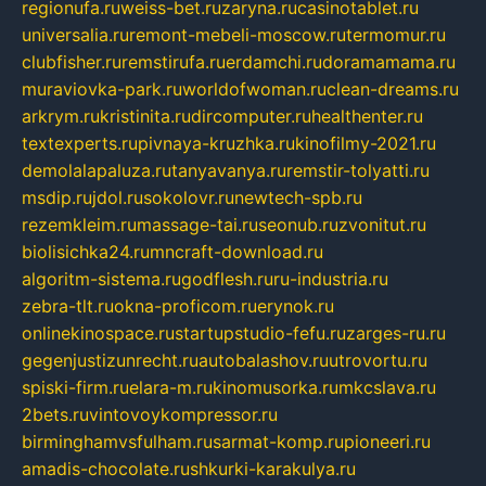
regionufa.ru
weiss-bet.ru
zaryna.ru
casinotablet.ru
universalia.ru
remont-mebeli-moscow.ru
termomur.ru
clubfisher.ru
remstirufa.ru
erdamchi.ru
doramamama.ru
muraviovka-park.ru
worldofwoman.ru
clean-dreams.ru
arkrym.ru
kristinita.ru
dircomputer.ru
healthenter.ru
textexperts.ru
pivnaya-kruzhka.ru
kinofilmy-2021.ru
demolalapaluza.ru
tanyavanya.ru
remstir-tolyatti.ru
msdip.ru
jdol.ru
sokolovr.ru
newtech-spb.ru
rezemkleim.ru
massage-tai.ru
seonub.ru
zvonitut.ru
biolisichka24.ru
mncraft-download.ru
algoritm-sistema.ru
godflesh.ru
ru-industria.ru
zebra-tlt.ru
okna-proficom.ru
erynok.ru
onlinekinospace.ru
startupstudio-fefu.ru
zarges-ru.ru
gegenjustizunrecht.ru
autobalashov.ru
utrovortu.ru
spiski-firm.ru
elara-m.ru
kinomusorka.ru
mkcslava.ru
2bets.ru
vintovoykompressor.ru
birminghamvsfulham.ru
sarmat-komp.ru
pioneeri.ru
amadis-chocolate.ru
shkurki-karakulya.ru