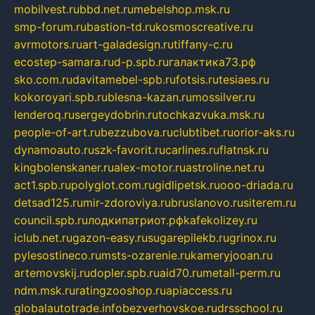
mobilvest.ru
bbd.net.ru
mebelshop.msk.ru
smp-forum.ru
bastion-td.ru
kosmoscreative.ru
avrmotors.ru
art-galadesign.ru
tiffany-c.ru
ecostep-samara.ru
d-p.spb.ru
галактика73.рф
sko.com.ru
davitamebel-spb.ru
fotsis.ru
tesiaes.ru
kokoroyari.spb.ru
blesna-kazan.ru
mossilver.ru
lenderoq.ru
sergeydobrin.ru
tochkazvuka.msk.ru
people-of-art.ru
bezzubova.ru
clubtibet.ru
orior-aks.ru
dynamoauto.ru
szk-favorit.ru
carlines.ru
flatnsk.ru
kingbolenskaner.ru
alex-motor.ru
astroline.net.ru
act1.spb.ru
polyglot.com.ru
gidlipetsk.ru
ooo-driada.ru
detsad125.ru
mir-zdoroviya.ru
bruslanovo.ru
siterem.ru
council.spb.ru
лодкипатриот.рф
kafekolizey.ru
iclub.net.ru
gazon-easy.ru
sugarepilekb.ru
grinox.ru
pylesostineco.ru
msts-ozarenie.ru
kameryjooan.ru
artemovskij.ru
dopler.spb.ru
aid70.ru
metall-perm.ru
ndm.msk.ru
ratingzooshop.ru
apiaccess.ru
globalautotrade.info
bezverhovskoe.ru
drsschool.ru