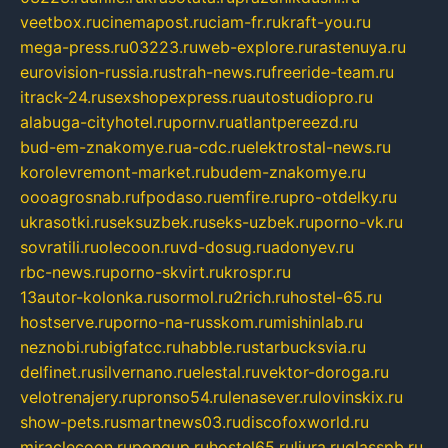
veetbox.ru
cinemapost.ru
ciam-fr.ru
kraft-you.ru
mega-press.ru
03223.ru
web-explore.ru
rastenuya.ru
eurovision-russia.ru
strah-news.ru
freeride-team.ru
itrack-24.ru
sexshopexpress.ru
autostudiopro.ru
alabuga-cityhotel.ru
pornv.ru
atlantpereezd.ru
bud-em-znakomye.ru
a-cdc.ru
elektrostal-news.ru
korolevremont-market.ru
budem-znakomye.ru
oooagrosnab.ru
fpodaso.ru
emfire.ru
pro-otdelky.ru
ukrasotki.ru
seksuzbek.ru
seks-uzbek.ru
porno-vk.ru
sovratili.ru
olecoon.ru
vd-dosug.ru
adonyev.ru
rbc-news.ru
porno-skvirt.ru
krospr.ru
13autor-kolonka.ru
sormol.ru
2rich.ru
hostel-65.ru
hostserve.ru
porno-na-russkom.ru
mishinlab.ru
neznobi.ru
bigfatcc.ru
habble.ru
starbucksvia.ru
delfinet.ru
silvernano.ru
elestal.ru
vektor-doroga.ru
velotrenajery.ru
pronso54.ru
lenasever.ru
lovinskix.ru
show-pets.ru
smartnews03.ru
discofoxworld.ru
miraclecoon.ru
pongup.ru
hostel65.ru
liura.ru
glasspb.ru