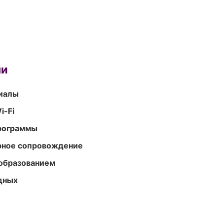
ми
риалы
i-Fi
программы
урное сопровождение
образованием
одных