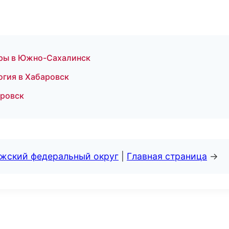
гуры в Южно-Сахалинск
огия в Хабаровск
аровск
лжский федеральный округ
|
Главная страница
→