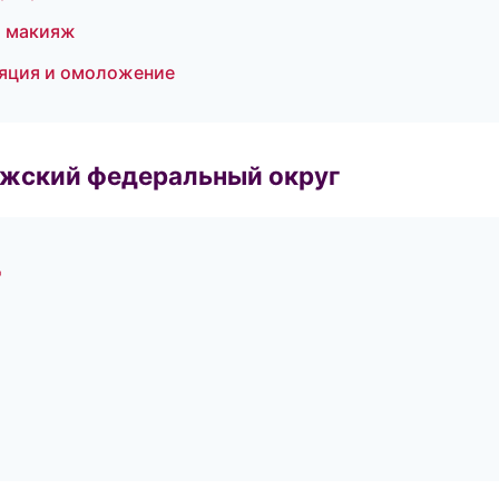
й макияж
ляция и омоложение
лжский федеральный округ
д