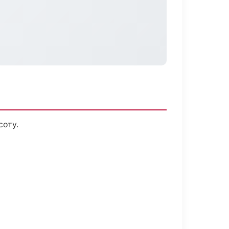
соту.