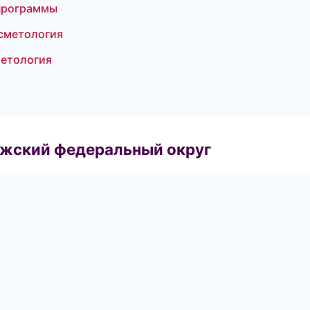
 программы
осметология
метология
лжский федеральный округ