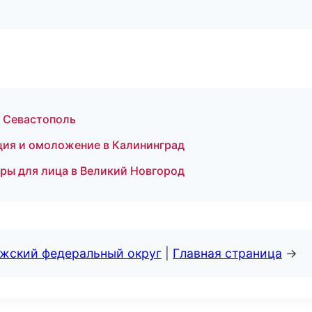
в Севастополь
ция и омоложение в Калининград
уры для лица в Великий Новгород
лжский федеральный округ
|
Главная страница
→