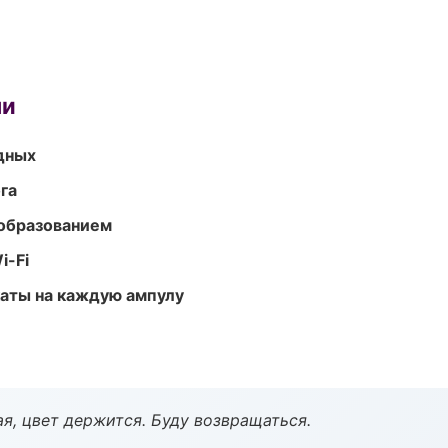
ми
одных
га
образованием
i-Fi
аты на каждую ампулу
я, цвет держится. Буду возвращаться.