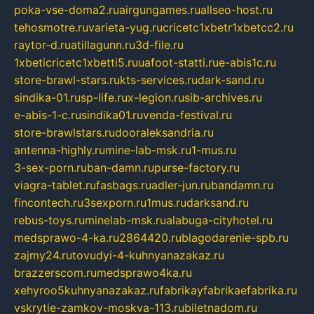
poka-vse-doma2.ru
airgungames.ru
allseo-host.ru
tehosmotre.ru
varieta-yug.ru
cricetc1xbetr1xbetcc2.ru
raytor-d.ru
atillagunn.ru
3d-file.ru
1xbeticricetc1xbetti5.ru
uafoot-statti.ru
e-abis1c.ru
store-brawl-stars.ru
kts-services.ru
dark-sand.ru
sindika-01.ru
sp-life.ru
x-legion.ru
sib-archives.ru
e-abis-1-c.ru
sindika01.ru
venda-festival.ru
store-brawlstars.ru
dooraleksandria.ru
antenna-highly.ru
mine-lab-msk.ru
1-mus.ru
3-sex-porn.ru
ban-damn.ru
purse-factory.ru
viagra-tablet.ru
fasbags.ru
adler-jun.ru
bandamn.ru
fincontech.ru
3sexporn.ru
1mus.ru
darksand.ru
rebus-toys.ru
minelab-msk.ru
alabuga-cityhotel.ru
medsprawo-4-ka.ru
2864420.ru
blagodarenie-spb.ru
zajmy24.ru
tovudyi-4-kuhnyanazakaz.ru
brazzerscom.ru
medsprawo4ka.ru
xehyroo5kuhnyanazakaz.ru
fabrikayfabrikaefabrika.ru
vskrytie-zamkov-moskva-113.ru
biletnadom.ru