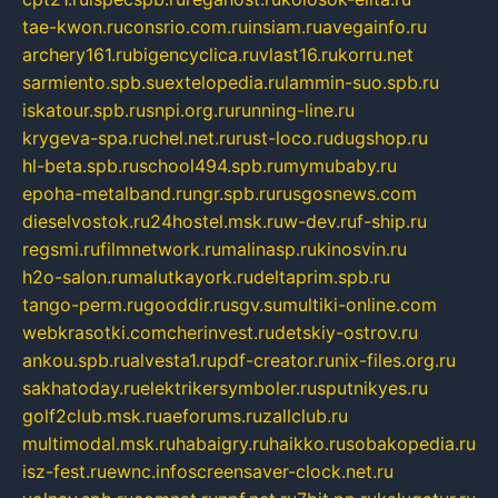
tae-kwon.ru
consrio.com.ru
insiam.ru
avegainfo.ru
archery161.ru
bigencyclica.ru
vlast16.ru
korru.net
sarmiento.spb.su
extelopedia.ru
lammin-suo.spb.ru
iskatour.spb.ru
snpi.org.ru
running-line.ru
krygeva-spa.ru
chel.net.ru
rust-loco.ru
dugshop.ru
hl-beta.spb.ru
school494.spb.ru
mymubaby.ru
epoha-metalband.ru
ngr.spb.ru
rusgosnews.com
dieselvostok.ru
24hostel.msk.ru
w-dev.ru
f-ship.ru
regsmi.ru
filmnetwork.ru
malinasp.ru
kinosvin.ru
h2o-salon.ru
malutkayork.ru
deltaprim.spb.ru
tango-perm.ru
gooddir.ru
sgv.su
multiki-online.com
webkrasotki.com
cherinvest.ru
detskiy-ostrov.ru
ankou.spb.ru
alvesta1.ru
pdf-creator.ru
nix-files.org.ru
sakhatoday.ru
elektrikersymboler.ru
sputnikyes.ru
golf2club.msk.ru
aeforums.ru
zallclub.ru
multimodal.msk.ru
habaigry.ru
haikko.ru
sobakopedia.ru
isz-fest.ru
ewnc.info
screensaver-clock.net.ru