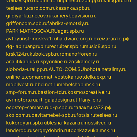
volnav.spb.ru
comnat.ru
npf.net.ru
7bit.pp.ru
kalugatur.ru
tesiaes.ru
card.com.ru
kazanka.spb.ru
gildiya-kuznecov.ru
kameryboavision.ru
griffoncom.spb.ru
fabrika-emotsiy.ru
PARK-MATROSOVA.RU
agat.spb.ru
avtoyurist-moskva1.ru
hardware.org.ru
схема-авто.рф
dg-lab.ru
angrup.ru
recruiter.spb.ru
music8.spb.ru
krsk124.ru
kubok.spb.ru
romanofforex.ru
analitikaplus.ru
spyonline.ru
zosikamery.ru
sloboda-ural.pp.ru
AUTO-COM.SU
hohota.net
alimy.ru
online-z.com
aromat-vostoka.ru
otdelkaexp.ru
mobilvest.ru
bbd.net.ru
mebelshop.msk.ru
smp-forum.ru
bastion-td.ru
kosmoscreative.ru
avrmotors.ru
art-galadesign.ru
tiffany-c.ru
ecostep-samara.ru
d-p.spb.ru
галактика73.рф
sko.com.ru
davitamebel-spb.ru
fotsis.ru
tesiaes.ru
kokoroyari.spb.ru
blesna-kazan.ru
mossilver.ru
lenderoq.ru
sergeydobrin.ru
tochkazvuka.msk.ru