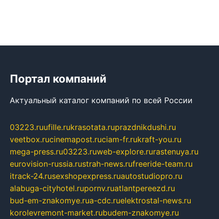
Портал компаний
Актуальный каталог компаний по всей России
03223.ru
ufille.ru
krasotata.ru
prazdnikdushi.ru
veetbox.ru
cinemapost.ru
ciam-fr.ru
kraft-you.ru
mega-press.ru
03223.ru
web-explore.ru
rastenuya.ru
eurovision-russia.ru
strah-news.ru
freeride-team.ru
itrack-24.ru
sexshopexpress.ru
autostudiopro.ru
alabuga-cityhotel.ru
pornv.ru
atlantpereezd.ru
bud-em-znakomye.ru
a-cdc.ru
elektrostal-news.ru
korolevremont-market.ru
budem-znakomye.ru