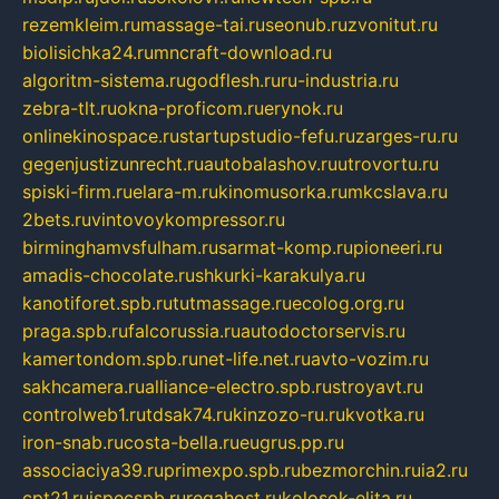
rezemkleim.ru
massage-tai.ru
seonub.ru
zvonitut.ru
biolisichka24.ru
mncraft-download.ru
algoritm-sistema.ru
godflesh.ru
ru-industria.ru
zebra-tlt.ru
okna-proficom.ru
erynok.ru
onlinekinospace.ru
startupstudio-fefu.ru
zarges-ru.ru
gegenjustizunrecht.ru
autobalashov.ru
utrovortu.ru
spiski-firm.ru
elara-m.ru
kinomusorka.ru
mkcslava.ru
2bets.ru
vintovoykompressor.ru
birminghamvsfulham.ru
sarmat-komp.ru
pioneeri.ru
amadis-chocolate.ru
shkurki-karakulya.ru
kanotiforet.spb.ru
tutmassage.ru
ecolog.org.ru
praga.spb.ru
falcorussia.ru
autodoctorservis.ru
kamertondom.spb.ru
net-life.net.ru
avto-vozim.ru
sakhcamera.ru
alliance-electro.spb.ru
stroyavt.ru
controlweb1.ru
tdsak74.ru
kinzozo-ru.ru
kvotka.ru
iron-snab.ru
costa-bella.ru
eugrus.pp.ru
associaciya39.ru
primexpo.spb.ru
bezmorchin.ru
ia2.ru
cpt21.ru
ispecspb.ru
regahost.ru
kolosok-elita.ru