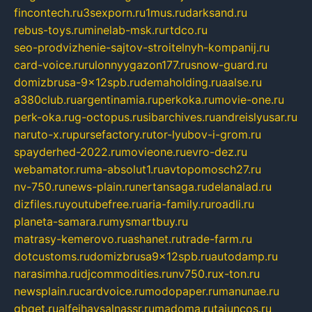
fincontech.ru
3sexporn.ru
1mus.ru
darksand.ru
rebus-toys.ru
minelab-msk.ru
rtdco.ru
seo-prodvizhenie-sajtov-stroitelnyh-kompanij.ru
card-voice.ru
rulonnyygazon177.ru
snow-guard.ru
domizbrusa-9x12spb.ru
demaholding.ru
aalse.ru
a380club.ru
argentinamia.ru
perkoka.ru
movie-one.ru
perk-oka.ru
g-octopus.ru
sibarchives.ru
andreislyusar.ru
naruto-x.ru
pursefactory.ru
tor-lyubov-i-grom.ru
spayderhed-2022.ru
movieone.ru
evro-dez.ru
webamator.ru
ma-absolut1.ru
avtopomosch27.ru
nv-750.ru
news-plain.ru
nertansaga.ru
delanalad.ru
dizfiles.ru
youtubefree.ru
aria-family.ru
roadli.ru
planeta-samara.ru
mysmartbuy.ru
matrasy-kemerovo.ru
ashanet.ru
trade-farm.ru
dotcustoms.ru
domizbrusa9x12spb.ru
autodamp.ru
narasimha.ru
djcommodities.ru
nv750.ru
x-ton.ru
newsplain.ru
cardvoice.ru
modopaper.ru
manunae.ru
gbget.ru
alfeihavsalnassr.ru
madoma.ru
tajuncos.ru