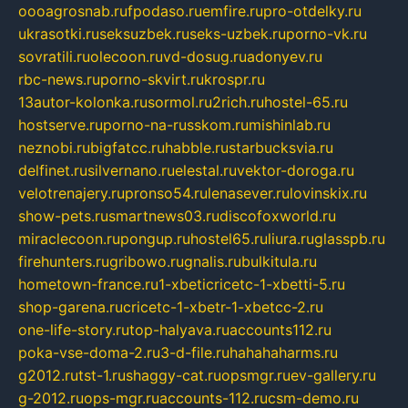
oooagrosnab.ru
fpodaso.ru
emfire.ru
pro-otdelky.ru
ukrasotki.ru
seksuzbek.ru
seks-uzbek.ru
porno-vk.ru
sovratili.ru
olecoon.ru
vd-dosug.ru
adonyev.ru
rbc-news.ru
porno-skvirt.ru
krospr.ru
13autor-kolonka.ru
sormol.ru
2rich.ru
hostel-65.ru
hostserve.ru
porno-na-russkom.ru
mishinlab.ru
neznobi.ru
bigfatcc.ru
habble.ru
starbucksvia.ru
delfinet.ru
silvernano.ru
elestal.ru
vektor-doroga.ru
velotrenajery.ru
pronso54.ru
lenasever.ru
lovinskix.ru
show-pets.ru
smartnews03.ru
discofoxworld.ru
miraclecoon.ru
pongup.ru
hostel65.ru
liura.ru
glasspb.ru
firehunters.ru
gribowo.ru
gnalis.ru
bulkitula.ru
hometown-france.ru
1-xbeticricetc-1-xbetti-5.ru
shop-garena.ru
cricetc-1-xbetr-1-xbetcc-2.ru
one-life-story.ru
top-halyava.ru
accounts112.ru
poka-vse-doma-2.ru
3-d-file.ru
hahahaharms.ru
g2012.ru
tst-1.ru
shaggy-cat.ru
opsmgr.ru
ev-gallery.ru
g-2012.ru
ops-mgr.ru
accounts-112.ru
csm-demo.ru