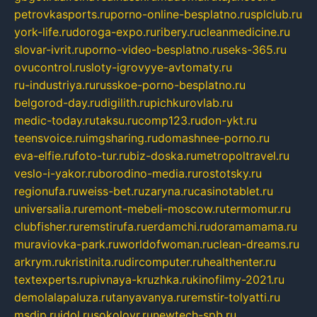
petrovkasports.ru
porno-online-besplatno.ru
splclub.ru
york-life.ru
doroga-expo.ru
ribery.ru
cleanmedicine.ru
slovar-ivrit.ru
porno-video-besplatno.ru
seks-365.ru
ovucontrol.ru
sloty-igrovyye-avtomaty.ru
ru-industriya.ru
russkoe-porno-besplatno.ru
belgorod-day.ru
digilith.ru
pichkurovlab.ru
medic-today.ru
taksu.ru
comp123.ru
don-ykt.ru
teensvoice.ru
imgsharing.ru
domashnee-porno.ru
eva-elfie.ru
foto-tur.ru
biz-doska.ru
metropoltravel.ru
veslo-i-yakor.ru
borodino-media.ru
rostotsky.ru
regionufa.ru
weiss-bet.ru
zaryna.ru
casinotablet.ru
universalia.ru
remont-mebeli-moscow.ru
termomur.ru
clubfisher.ru
remstirufa.ru
erdamchi.ru
doramamama.ru
muraviovka-park.ru
worldofwoman.ru
clean-dreams.ru
arkrym.ru
kristinita.ru
dircomputer.ru
healthenter.ru
textexperts.ru
pivnaya-kruzhka.ru
kinofilmy-2021.ru
demolalapaluza.ru
tanyavanya.ru
remstir-tolyatti.ru
msdip.ru
jdol.ru
sokolovr.ru
newtech-spb.ru