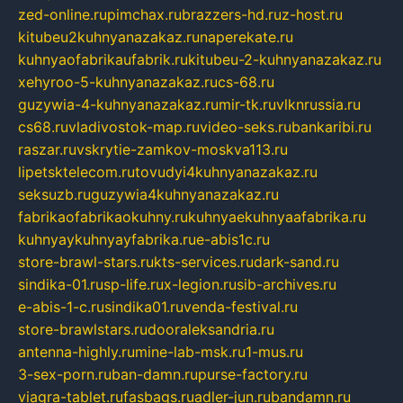
zed-online.ru
pimchax.ru
brazzers-hd.ru
z-host.ru
kitubeu2kuhnyanazakaz.ru
naperekate.ru
kuhnyaofabrikaufabrik.ru
kitubeu-2-kuhnyanazakaz.ru
xehyroo-5-kuhnyanazakaz.ru
cs-68.ru
guzywia-4-kuhnyanazakaz.ru
mir-tk.ru
vlknrussia.ru
cs68.ru
vladivostok-map.ru
video-seks.ru
bankaribi.ru
raszar.ru
vskrytie-zamkov-moskva113.ru
lipetsktelecom.ru
tovudyi4kuhnyanazakaz.ru
seksuzb.ru
guzywia4kuhnyanazakaz.ru
fabrikaofabrikaokuhny.ru
kuhnyaekuhnyaafabrika.ru
kuhnyaykuhnyayfabrika.ru
e-abis1c.ru
store-brawl-stars.ru
kts-services.ru
dark-sand.ru
sindika-01.ru
sp-life.ru
x-legion.ru
sib-archives.ru
e-abis-1-c.ru
sindika01.ru
venda-festival.ru
store-brawlstars.ru
dooraleksandria.ru
antenna-highly.ru
mine-lab-msk.ru
1-mus.ru
3-sex-porn.ru
ban-damn.ru
purse-factory.ru
viagra-tablet.ru
fasbags.ru
adler-jun.ru
bandamn.ru