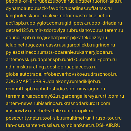
people-of-art.ru
bezzubova.ru
clubtibet.ru
orior-aks.ru
dynamoauto.ru
szk-favorit.ru
carlines.ru
flatnsk.ru
kingbolenskaner.ru
alex-motor.ru
astroline.net.ru
act1.spb.ru
polyglot.com.ru
gidlipetsk.ru
ooo-driada.ru
detsad125.ru
mir-zdoroviya.ru
bruslanovo.ru
siterem.ru
council.spb.ru
лодкипатриот.рф
kafekolizey.ru
iclub.net.ru
gazon-easy.ru
sugarepilekb.ru
grinox.ru
pylesostineco.ru
msts-ozarenie.ru
kameryjooan.ru
artemovskij.ru
dopler.spb.ru
aid70.ru
metall-perm.ru
ndm.msk.ru
ratingzooshop.ru
apiaccess.ru
globalautotrade.info
bezverhovskoe.ru
drsschool.ru
ZOOSMART.SPB.RU
dalakony.ru
medikijob.ru
remontt.spb.ru
photostudia.spb.ru
myragon.ru
terramia.ru
academy62.ru
gardengallereya.ru
rti.com.ru
artem-news.ru
biserinca.ru
krasnodarkurort.com
imshowtv.ru
mebel-v-tule.ru
mobtopik.ru
pcsecurity.net.ru
tool-sib.ru
multimetrunit.ru
sp-tour.ru
fan-cs.ru
santeh-russia.ru
symbian9.net.ru
DSHAIR.RU