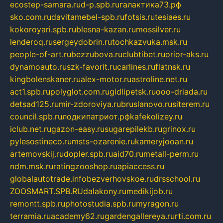
ecostep-samara.ru
d-p.spb.ru
галактика73.рф
sko.com.ru
davitamebel-spb.ru
fotsis.ru
tesiaes.ru
kokoroyari.spb.ru
blesna-kazan.ru
mossilver.ru
lenderoq.ru
sergeydobrin.ru
tochkazvuka.msk.ru
people-of-art.ru
bezzubova.ru
clubtibet.ru
orior-aks.ru
dynamoauto.ru
szk-favorit.ru
carlines.ru
flatnsk.ru
kingbolenskaner.ru
alex-motor.ru
astroline.net.ru
act1.spb.ru
polyglot.com.ru
gidlipetsk.ru
ooo-driada.ru
detsad125.ru
mir-zdoroviya.ru
bruslanovo.ru
siterem.ru
council.spb.ru
лодкипатриот.рф
kafekolizey.ru
iclub.net.ru
gazon-easy.ru
sugarepilekb.ru
grinox.ru
pylesostineco.ru
msts-ozarenie.ru
kameryjooan.ru
artemovskij.ru
dopler.spb.ru
aid70.ru
metall-perm.ru
ndm.msk.ru
ratingzooshop.ru
apiaccess.ru
globalautotrade.info
bezverhovskoe.ru
drsschool.ru
ZOOSMART.SPB.RU
dalakony.ru
medikijob.ru
remontt.spb.ru
photostudia.spb.ru
myragon.ru
terramia.ru
academy62.ru
gardengallereya.ru
rti.com.ru