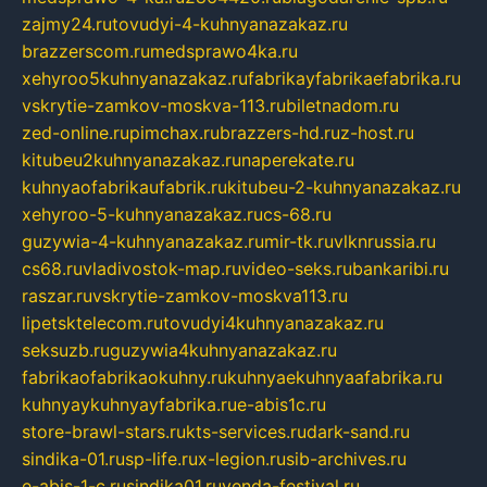
zajmy24.ru
tovudyi-4-kuhnyanazakaz.ru
brazzerscom.ru
medsprawo4ka.ru
xehyroo5kuhnyanazakaz.ru
fabrikayfabrikaefabrika.ru
vskrytie-zamkov-moskva-113.ru
biletnadom.ru
zed-online.ru
pimchax.ru
brazzers-hd.ru
z-host.ru
kitubeu2kuhnyanazakaz.ru
naperekate.ru
kuhnyaofabrikaufabrik.ru
kitubeu-2-kuhnyanazakaz.ru
xehyroo-5-kuhnyanazakaz.ru
cs-68.ru
guzywia-4-kuhnyanazakaz.ru
mir-tk.ru
vlknrussia.ru
cs68.ru
vladivostok-map.ru
video-seks.ru
bankaribi.ru
raszar.ru
vskrytie-zamkov-moskva113.ru
lipetsktelecom.ru
tovudyi4kuhnyanazakaz.ru
seksuzb.ru
guzywia4kuhnyanazakaz.ru
fabrikaofabrikaokuhny.ru
kuhnyaekuhnyaafabrika.ru
kuhnyaykuhnyayfabrika.ru
e-abis1c.ru
store-brawl-stars.ru
kts-services.ru
dark-sand.ru
sindika-01.ru
sp-life.ru
x-legion.ru
sib-archives.ru
e-abis-1-c.ru
sindika01.ru
venda-festival.ru