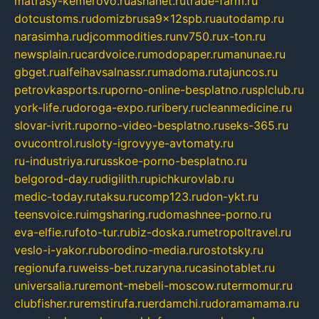
matrasy-kemerovo.ru
ashanet.ru
trade-farm.ru
dotcustoms.ru
domizbrusa9x12spb.ru
autodamp.ru
narasimha.ru
djcommodities.ru
nv750.ru
x-ton.ru
newsplain.ru
cardvoice.ru
modopaper.ru
manunae.ru
gbget.ru
alfeihavsalnassr.ru
madoma.ru
tajuncos.ru
petrovkasports.ru
porno-online-besplatno.ru
splclub.ru
york-life.ru
doroga-expo.ru
ribery.ru
cleanmedicine.ru
slovar-ivrit.ru
porno-video-besplatno.ru
seks-365.ru
ovucontrol.ru
sloty-igrovyye-avtomaty.ru
ru-industriya.ru
russkoe-porno-besplatno.ru
belgorod-day.ru
digilith.ru
pichkurovlab.ru
medic-today.ru
taksu.ru
comp123.ru
don-ykt.ru
teensvoice.ru
imgsharing.ru
domashnee-porno.ru
eva-elfie.ru
foto-tur.ru
biz-doska.ru
metropoltravel.ru
veslo-i-yakor.ru
borodino-media.ru
rostotsky.ru
regionufa.ru
weiss-bet.ru
zaryna.ru
casinotablet.ru
universalia.ru
remont-mebeli-moscow.ru
termomur.ru
clubfisher.ru
remstirufa.ru
erdamchi.ru
doramamama.ru