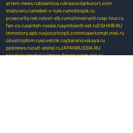
artem-news.ru
biserinca.ru
krasnodarkurort.com
imshowtv.ru
mebel-v-tule.ru
mobtopik.ru
pcsecurity.net.ru
tool-sib.ru
multimetrunit.ru
sp-tour.ru
fan-cs.ru
santeh-russia.ru
symbian9.net.ru
DSHAIR.RU
tmmotors.spb.ru
xjocuricopii.com
musavtomat.msk.ru
obustrojdom.ru
sovetcik.ru
ybaranovskaya.ru
ppknews.ru
cult-alshei.ru
JAPANRUSSIA.RU
proekciyamebel.ru
imper-finans.ru
rim.org.ru
glamourai.ru
brassminus.ru
zabor-pro.ru
ftn.pp.ru
dorogoe58.ru
laimengpacker.ru
kuzova-zapchasti.ru
sageerp.ru
taxodrom.ru
dsrazvitie.ru
hardcity.net.ru
ratinghomegames.ru
topservice25.ru
gubernyan.ru
gtglasslined.ru
ii4.ru
tssport.spb.ru
andorra24.com
blackwallstreet.ru
oboimos.ru
optim-doors.com.ru
ikuch.ru
nycr.org.ru
npa21.ru
vremya-ch.spb.ru
desert000.ru
ivtorgi.ru
ifiori.ru
catalog-statei.ru
dcv.org.ru
spetsmaster174.ru
ipkameryhiseeu.ru
dum26.ru
ruspol.spb.ru
fr-opendp.ru
kam-solnyshko.ru