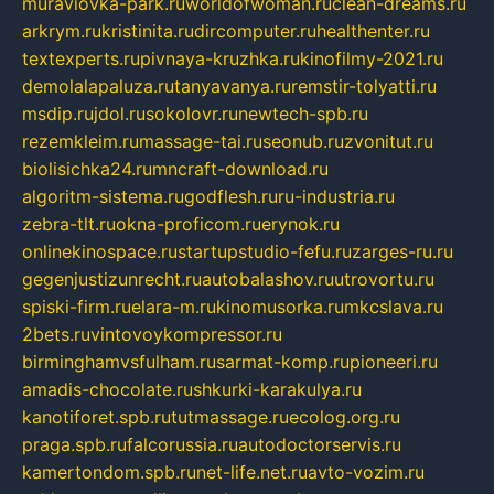
muraviovka-park.ru
worldofwoman.ru
clean-dreams.ru
arkrym.ru
kristinita.ru
dircomputer.ru
healthenter.ru
textexperts.ru
pivnaya-kruzhka.ru
kinofilmy-2021.ru
demolalapaluza.ru
tanyavanya.ru
remstir-tolyatti.ru
msdip.ru
jdol.ru
sokolovr.ru
newtech-spb.ru
rezemkleim.ru
massage-tai.ru
seonub.ru
zvonitut.ru
biolisichka24.ru
mncraft-download.ru
algoritm-sistema.ru
godflesh.ru
ru-industria.ru
zebra-tlt.ru
okna-proficom.ru
erynok.ru
onlinekinospace.ru
startupstudio-fefu.ru
zarges-ru.ru
gegenjustizunrecht.ru
autobalashov.ru
utrovortu.ru
spiski-firm.ru
elara-m.ru
kinomusorka.ru
mkcslava.ru
2bets.ru
vintovoykompressor.ru
birminghamvsfulham.ru
sarmat-komp.ru
pioneeri.ru
amadis-chocolate.ru
shkurki-karakulya.ru
kanotiforet.spb.ru
tutmassage.ru
ecolog.org.ru
praga.spb.ru
falcorussia.ru
autodoctorservis.ru
kamertondom.spb.ru
net-life.net.ru
avto-vozim.ru