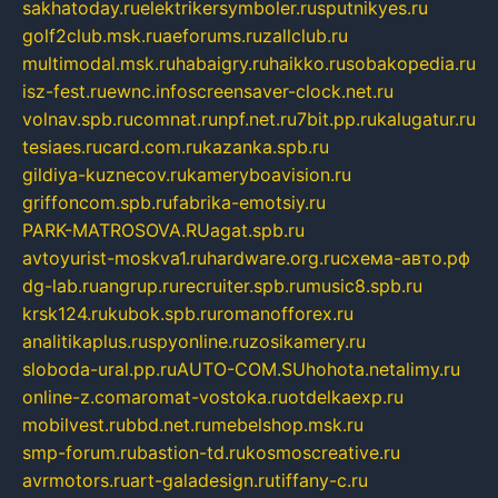
sakhatoday.ru
elektrikersymboler.ru
sputnikyes.ru
golf2club.msk.ru
aeforums.ru
zallclub.ru
multimodal.msk.ru
habaigry.ru
haikko.ru
sobakopedia.ru
isz-fest.ru
ewnc.info
screensaver-clock.net.ru
volnav.spb.ru
comnat.ru
npf.net.ru
7bit.pp.ru
kalugatur.ru
tesiaes.ru
card.com.ru
kazanka.spb.ru
gildiya-kuznecov.ru
kameryboavision.ru
griffoncom.spb.ru
fabrika-emotsiy.ru
PARK-MATROSOVA.RU
agat.spb.ru
avtoyurist-moskva1.ru
hardware.org.ru
схема-авто.рф
dg-lab.ru
angrup.ru
recruiter.spb.ru
music8.spb.ru
krsk124.ru
kubok.spb.ru
romanofforex.ru
analitikaplus.ru
spyonline.ru
zosikamery.ru
sloboda-ural.pp.ru
AUTO-COM.SU
hohota.net
alimy.ru
online-z.com
aromat-vostoka.ru
otdelkaexp.ru
mobilvest.ru
bbd.net.ru
mebelshop.msk.ru
smp-forum.ru
bastion-td.ru
kosmoscreative.ru
avrmotors.ru
art-galadesign.ru
tiffany-c.ru