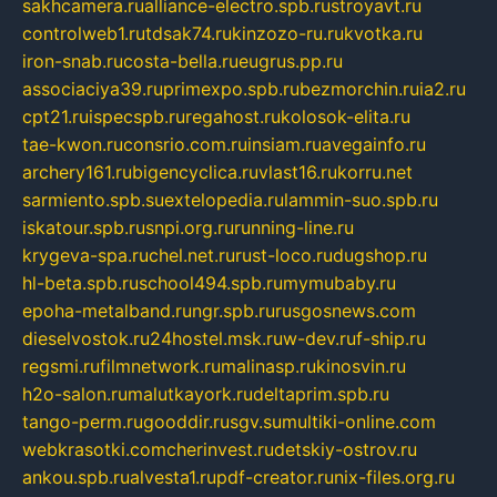
sakhcamera.ru
alliance-electro.spb.ru
stroyavt.ru
controlweb1.ru
tdsak74.ru
kinzozo-ru.ru
kvotka.ru
iron-snab.ru
costa-bella.ru
eugrus.pp.ru
associaciya39.ru
primexpo.spb.ru
bezmorchin.ru
ia2.ru
cpt21.ru
ispecspb.ru
regahost.ru
kolosok-elita.ru
tae-kwon.ru
consrio.com.ru
insiam.ru
avegainfo.ru
archery161.ru
bigencyclica.ru
vlast16.ru
korru.net
sarmiento.spb.su
extelopedia.ru
lammin-suo.spb.ru
iskatour.spb.ru
snpi.org.ru
running-line.ru
krygeva-spa.ru
chel.net.ru
rust-loco.ru
dugshop.ru
hl-beta.spb.ru
school494.spb.ru
mymubaby.ru
epoha-metalband.ru
ngr.spb.ru
rusgosnews.com
dieselvostok.ru
24hostel.msk.ru
w-dev.ru
f-ship.ru
regsmi.ru
filmnetwork.ru
malinasp.ru
kinosvin.ru
h2o-salon.ru
malutkayork.ru
deltaprim.spb.ru
tango-perm.ru
gooddir.ru
sgv.su
multiki-online.com
webkrasotki.com
cherinvest.ru
detskiy-ostrov.ru
ankou.spb.ru
alvesta1.ru
pdf-creator.ru
nix-files.org.ru