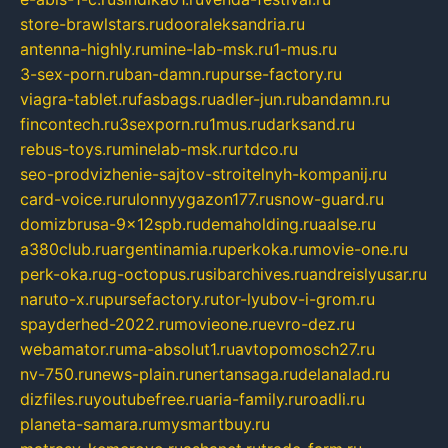
store-brawlstars.ru
dooraleksandria.ru
antenna-highly.ru
mine-lab-msk.ru
1-mus.ru
3-sex-porn.ru
ban-damn.ru
purse-factory.ru
viagra-tablet.ru
fasbags.ru
adler-jun.ru
bandamn.ru
fincontech.ru
3sexporn.ru
1mus.ru
darksand.ru
rebus-toys.ru
minelab-msk.ru
rtdco.ru
seo-prodvizhenie-sajtov-stroitelnyh-kompanij.ru
card-voice.ru
rulonnyygazon177.ru
snow-guard.ru
domizbrusa-9x12spb.ru
demaholding.ru
aalse.ru
a380club.ru
argentinamia.ru
perkoka.ru
movie-one.ru
perk-oka.ru
g-octopus.ru
sibarchives.ru
andreislyusar.ru
naruto-x.ru
pursefactory.ru
tor-lyubov-i-grom.ru
spayderhed-2022.ru
movieone.ru
evro-dez.ru
webamator.ru
ma-absolut1.ru
avtopomosch27.ru
nv-750.ru
news-plain.ru
nertansaga.ru
delanalad.ru
dizfiles.ru
youtubefree.ru
aria-family.ru
roadli.ru
planeta-samara.ru
mysmartbuy.ru