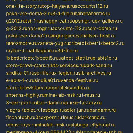
one-life-story.ru
top-halyava.ru
accounts112.ru
poka-vse-doma-2.ru
3-d-file.ru
hahahaharms.ru
g2012.ru
tst-1.ru
shaggy-cat.ru
opsmgr.ru
ev-gallery.ru
g-2012.ru
ops-mgr.ru
accounts-112.ru
csm-demo.ru
poka-vse-doma2.ru
airgungames.ru
allseo-host.ru
tehosmotre.ru
varieta-yug.ru
cricetc1xbetr1xbetcc2.ru
raytor-d.ru
atillagunn.ru
3d-file.ru
1xbeticricetc1xbetti5.ru
uafoot-statti.ru
e-abis1c.ru
store-brawl-stars.ru
kts-services.ru
dark-sand.ru
sindika-01.ru
sp-life.ru
x-legion.ru
sib-archives.ru
e-abis-1-c.ru
sindika01.ru
venda-festival.ru
store-brawlstars.ru
dooraleksandria.ru
antenna-highly.ru
mine-lab-msk.ru
1-mus.ru
3-sex-porn.ru
ban-damn.ru
purse-factory.ru
viagra-tablet.ru
fasbags.ru
adler-jun.ru
bandamn.ru
fincontech.ru
3sexporn.ru
1mus.ru
darksand.ru
rebus-toys.ru
minelab-msk.ru
alabuga-cityhotel.ru
medsprawo-4-ka.ru
2864420.ru
blagodarenie-spb.ru