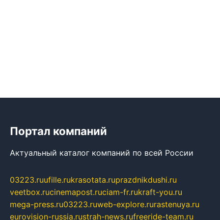
Портал компаний
Актуальный каталог компаний по всей России
03223.ru
ufille.ru
krasotata.ru
prazdnikdushi.ru
veetbox.ru
cinemapost.ru
ciam-fr.ru
kraft-you.ru
mega-press.ru
03223.ru
web-explore.ru
rastenuya.ru
eurovision-russia.ru
strah-news.ru
freeride-team.ru