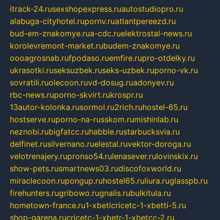
itrack-24.ru
sexshopexpress.ru
autostudiopro.ru
alabuga-cityhotel.ru
pornv.ru
atlantpereezd.ru
bud-em-znakomye.ru
a-cdc.ru
elektrostal-news.ru
korolevremont-market.ru
budem-znakomye.ru
oooagrosnab.ru
fpodaso.ru
emfire.ru
pro-otdelky.ru
ukrasotki.ru
seksuzbek.ru
seks-uzbek.ru
porno-vk.ru
sovratili.ru
olecoon.ru
vd-dosug.ru
adonyev.ru
rbc-news.ru
porno-skvirt.ru
krospr.ru
13autor-kolonka.ru
sormol.ru
2rich.ru
hostel-65.ru
hostserve.ru
porno-na-russkom.ru
mishinlab.ru
neznobi.ru
bigfatcc.ru
habble.ru
starbucksvia.ru
delfinet.ru
silvernano.ru
elestal.ru
vektor-doroga.ru
velotrenajery.ru
pronso54.ru
lenasever.ru
lovinskix.ru
show-pets.ru
smartnews03.ru
discofoxworld.ru
miraclecoon.ru
pongup.ru
hostel65.ru
liura.ru
glasspb.ru
firehunters.ru
gribowo.ru
gnalis.ru
bulkitula.ru
hometown-france.ru
1-xbeticricetc-1-xbetti-5.ru
shop-garena.ru
cricetc-1-xbetr-1-xbetcc-2.ru