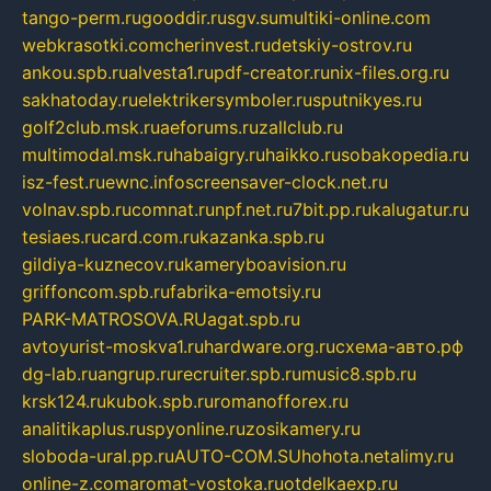
tango-perm.ru
gooddir.ru
sgv.su
multiki-online.com
webkrasotki.com
cherinvest.ru
detskiy-ostrov.ru
ankou.spb.ru
alvesta1.ru
pdf-creator.ru
nix-files.org.ru
sakhatoday.ru
elektrikersymboler.ru
sputnikyes.ru
golf2club.msk.ru
aeforums.ru
zallclub.ru
multimodal.msk.ru
habaigry.ru
haikko.ru
sobakopedia.ru
isz-fest.ru
ewnc.info
screensaver-clock.net.ru
volnav.spb.ru
comnat.ru
npf.net.ru
7bit.pp.ru
kalugatur.ru
tesiaes.ru
card.com.ru
kazanka.spb.ru
gildiya-kuznecov.ru
kameryboavision.ru
griffoncom.spb.ru
fabrika-emotsiy.ru
PARK-MATROSOVA.RU
agat.spb.ru
avtoyurist-moskva1.ru
hardware.org.ru
схема-авто.рф
dg-lab.ru
angrup.ru
recruiter.spb.ru
music8.spb.ru
krsk124.ru
kubok.spb.ru
romanofforex.ru
analitikaplus.ru
spyonline.ru
zosikamery.ru
sloboda-ural.pp.ru
AUTO-COM.SU
hohota.net
alimy.ru
online-z.com
aromat-vostoka.ru
otdelkaexp.ru