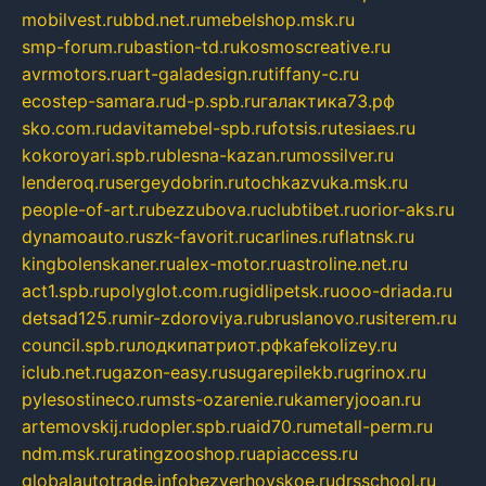
mobilvest.ru
bbd.net.ru
mebelshop.msk.ru
smp-forum.ru
bastion-td.ru
kosmoscreative.ru
avrmotors.ru
art-galadesign.ru
tiffany-c.ru
ecostep-samara.ru
d-p.spb.ru
галактика73.рф
sko.com.ru
davitamebel-spb.ru
fotsis.ru
tesiaes.ru
kokoroyari.spb.ru
blesna-kazan.ru
mossilver.ru
lenderoq.ru
sergeydobrin.ru
tochkazvuka.msk.ru
people-of-art.ru
bezzubova.ru
clubtibet.ru
orior-aks.ru
dynamoauto.ru
szk-favorit.ru
carlines.ru
flatnsk.ru
kingbolenskaner.ru
alex-motor.ru
astroline.net.ru
act1.spb.ru
polyglot.com.ru
gidlipetsk.ru
ooo-driada.ru
detsad125.ru
mir-zdoroviya.ru
bruslanovo.ru
siterem.ru
council.spb.ru
лодкипатриот.рф
kafekolizey.ru
iclub.net.ru
gazon-easy.ru
sugarepilekb.ru
grinox.ru
pylesostineco.ru
msts-ozarenie.ru
kameryjooan.ru
artemovskij.ru
dopler.spb.ru
aid70.ru
metall-perm.ru
ndm.msk.ru
ratingzooshop.ru
apiaccess.ru
globalautotrade.info
bezverhovskoe.ru
drsschool.ru