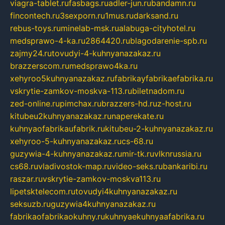
viagra-tablet.ru
fasbags.ru
adler-jun.ru
bandamn.ru
fincontech.ru
3sexporn.ru
1mus.ru
darksand.ru
rebus-toys.ru
minelab-msk.ru
alabuga-cityhotel.ru
medsprawo-4-ka.ru
2864420.ru
blagodarenie-spb.ru
zajmy24.ru
tovudyi-4-kuhnyanazakaz.ru
brazzerscom.ru
medsprawo4ka.ru
xehyroo5kuhnyanazakaz.ru
fabrikayfabrikaefabrika.ru
vskrytie-zamkov-moskva-113.ru
biletnadom.ru
zed-online.ru
pimchax.ru
brazzers-hd.ru
z-host.ru
kitubeu2kuhnyanazakaz.ru
naperekate.ru
kuhnyaofabrikaufabrik.ru
kitubeu-2-kuhnyanazakaz.ru
xehyroo-5-kuhnyanazakaz.ru
cs-68.ru
guzywia-4-kuhnyanazakaz.ru
mir-tk.ru
vlknrussia.ru
cs68.ru
vladivostok-map.ru
video-seks.ru
bankaribi.ru
raszar.ru
vskrytie-zamkov-moskva113.ru
lipetsktelecom.ru
tovudyi4kuhnyanazakaz.ru
seksuzb.ru
guzywia4kuhnyanazakaz.ru
fabrikaofabrikaokuhny.ru
kuhnyaekuhnyaafabrika.ru