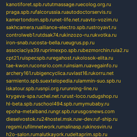
kanotiforet.spb.ru
tutmassage.ru
ecolog.org.ru
praga.spb.ru
falcorussia.ru
autodoctorservis.ru
kamertondom.spb.ru
net-life.net.ru
avto-vozim.ru
sakhcamera.ru
alliance-electro.spb.ru
stroyavt.ru
controlweb1.ru
tdsak74.ru
kinzozo-ru.ru
kvotka.ru
iron-snab.ru
costa-bella.ru
eugrus.pp.ru
associaciya39.ru
primexpo.spb.ru
bezmorchin.ru
ia2.ru
cpt21.ru
ispecspb.ru
regahost.ru
kolosok-elita.ru
tae-kwon.ru
consrio.com.ru
insiam.ru
avegainfo.ru
archery161.ru
bigencyclica.ru
vlast16.ru
korru.net
sarmiento.spb.su
extelopedia.ru
lammin-suo.spb.ru
iskatour.spb.ru
snpi.org.ru
running-line.ru
krygeva-spa.ru
chel.net.ru
rust-loco.ru
dugshop.ru
hl-beta.spb.ru
school494.spb.ru
mymubaby.ru
epoha-metalband.ru
ngr.spb.ru
rusgosnews.com
dieselvostok.ru
24hostel.msk.ru
w-dev.ru
f-ship.ru
regsmi.ru
filmnetwork.ru
malinasp.ru
kinosvin.ru
h2o-salon.ru
malutkayork.ru
deltaprim.spb.ru