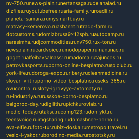
nv-750.ru
news-plain.ru
nertansaga.ru
delanalad.ru
dizfiles.ru
youtubefree.ru
aria-family.ru
roadli.ru
planeta-samara.ru
mysmartbuy.ru
matrasy-kemerovo.ru
ashanet.ru
trade-farm.ru
dotcustoms.ru
domizbrusa9x12spb.ru
autodamp.ru
narasimha.ru
djcommodities.ru
nv750.ru
x-ton.ru
newsplain.ru
cardvoice.ru
modopaper.ru
manunae.ru
gbget.ru
alfeihavsalnassr.ru
madoma.ru
tajuncos.ru
petrovkasports.ru
porno-online-besplatno.ru
splclub.ru
york-life.ru
doroga-expo.ru
ribery.ru
cleanmedicine.ru
slovar-ivrit.ru
porno-video-besplatno.ru
seks-365.ru
ovucontrol.ru
sloty-igrovyye-avtomaty.ru
ru-industriya.ru
russkoe-porno-besplatno.ru
belgorod-day.ru
digilith.ru
pichkurovlab.ru
medic-today.ru
taksu.ru
comp123.ru
don-ykt.ru
teensvoice.ru
imgsharing.ru
domashnee-porno.ru
eva-elfie.ru
foto-tur.ru
biz-doska.ru
metropoltravel.ru
veslo-i-yakor.ru
borodino-media.ru
rostotsky.ru