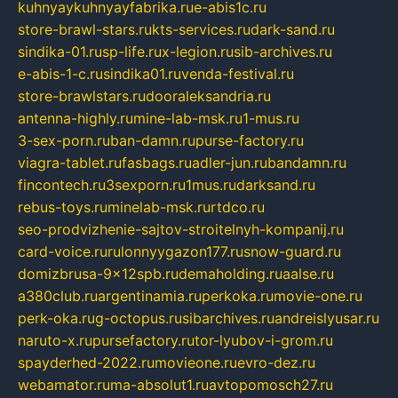
kuhnyaykuhnyayfabrika.ru
e-abis1c.ru
store-brawl-stars.ru
kts-services.ru
dark-sand.ru
sindika-01.ru
sp-life.ru
x-legion.ru
sib-archives.ru
e-abis-1-c.ru
sindika01.ru
venda-festival.ru
store-brawlstars.ru
dooraleksandria.ru
antenna-highly.ru
mine-lab-msk.ru
1-mus.ru
3-sex-porn.ru
ban-damn.ru
purse-factory.ru
viagra-tablet.ru
fasbags.ru
adler-jun.ru
bandamn.ru
fincontech.ru
3sexporn.ru
1mus.ru
darksand.ru
rebus-toys.ru
minelab-msk.ru
rtdco.ru
seo-prodvizhenie-sajtov-stroitelnyh-kompanij.ru
card-voice.ru
rulonnyygazon177.ru
snow-guard.ru
domizbrusa-9x12spb.ru
demaholding.ru
aalse.ru
a380club.ru
argentinamia.ru
perkoka.ru
movie-one.ru
perk-oka.ru
g-octopus.ru
sibarchives.ru
andreislyusar.ru
naruto-x.ru
pursefactory.ru
tor-lyubov-i-grom.ru
spayderhed-2022.ru
movieone.ru
evro-dez.ru
webamator.ru
ma-absolut1.ru
avtopomosch27.ru