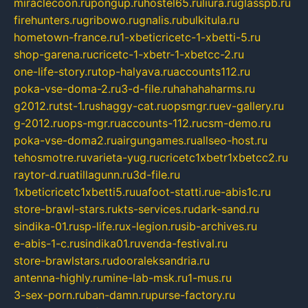
miraclecoon.ru
pongup.ru
hostel65.ru
liura.ru
glasspb.ru
firehunters.ru
gribowo.ru
gnalis.ru
bulkitula.ru
hometown-france.ru
1-xbeticricetc-1-xbetti-5.ru
shop-garena.ru
cricetc-1-xbetr-1-xbetcc-2.ru
one-life-story.ru
top-halyava.ru
accounts112.ru
poka-vse-doma-2.ru
3-d-file.ru
hahahaharms.ru
g2012.ru
tst-1.ru
shaggy-cat.ru
opsmgr.ru
ev-gallery.ru
g-2012.ru
ops-mgr.ru
accounts-112.ru
csm-demo.ru
poka-vse-doma2.ru
airgungames.ru
allseo-host.ru
tehosmotre.ru
varieta-yug.ru
cricetc1xbetr1xbetcc2.ru
raytor-d.ru
atillagunn.ru
3d-file.ru
1xbeticricetc1xbetti5.ru
uafoot-statti.ru
e-abis1c.ru
store-brawl-stars.ru
kts-services.ru
dark-sand.ru
sindika-01.ru
sp-life.ru
x-legion.ru
sib-archives.ru
e-abis-1-c.ru
sindika01.ru
venda-festival.ru
store-brawlstars.ru
dooraleksandria.ru
antenna-highly.ru
mine-lab-msk.ru
1-mus.ru
3-sex-porn.ru
ban-damn.ru
purse-factory.ru