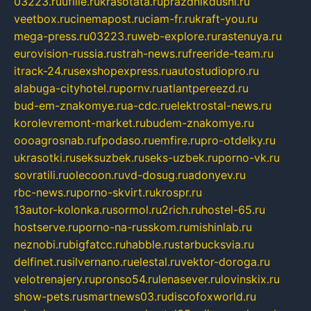
03223.ru
ufille.ru
krasotata.ru
prazdnikdushi.ru
veetbox.ru
cinemapost.ru
ciam-fr.ru
kraft-you.ru
mega-press.ru
03223.ru
web-explore.ru
rastenuya.ru
eurovision-russia.ru
strah-news.ru
freeride-team.ru
itrack-24.ru
sexshopexpress.ru
autostudiopro.ru
alabuga-cityhotel.ru
pornv.ru
atlantpereezd.ru
bud-em-znakomye.ru
a-cdc.ru
elektrostal-news.ru
korolevremont-market.ru
budem-znakomye.ru
oooagrosnab.ru
fpodaso.ru
emfire.ru
pro-otdelky.ru
ukrasotki.ru
seksuzbek.ru
seks-uzbek.ru
porno-vk.ru
sovratili.ru
olecoon.ru
vd-dosug.ru
adonyev.ru
rbc-news.ru
porno-skvirt.ru
krospr.ru
13autor-kolonka.ru
sormol.ru
2rich.ru
hostel-65.ru
hostserve.ru
porno-na-russkom.ru
mishinlab.ru
neznobi.ru
bigfatcc.ru
habble.ru
starbucksvia.ru
delfinet.ru
silvernano.ru
elestal.ru
vektor-doroga.ru
velotrenajery.ru
pronso54.ru
lenasever.ru
lovinskix.ru
show-pets.ru
smartnews03.ru
discofoxworld.ru