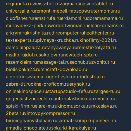
regionufa.ru
weiss-bet.ru
zaryna.ru
casinotablet.ru
universalia.ru
remont-mebeli-moscow.ru
termomur.ru
clubfisher.ru
remstirufa.ru
erdamchi.ru
doramamama.ru
muraviovka-park.ru
worldofwoman.ru
clean-dreams.ru
arkrym.ru
kristinita.ru
dircomputer.ru
healthenter.ru
textexperts.ru
pivnaya-kruzhka.ru
kinofilmy-2021.ru
demolalapaluza.ru
tanyavanya.ru
remstir-tolyatti.ru
msdip.ru
jdol.ru
sokolovr.ru
newtech-spb.ru
rezemkleim.ru
massage-tai.ru
seonub.ru
zvonitut.ru
biolisichka24.ru
mncraft-download.ru
algoritm-sistema.ru
godflesh.ru
ru-industria.ru
zebra-tlt.ru
okna-proficom.ru
erynok.ru
onlinekinospace.ru
startupstudio-fefu.ru
zarges-ru.ru
gegenjustizunrecht.ru
autobalashov.ru
utrovortu.ru
spiski-firm.ru
elara-m.ru
kinomusorka.ru
mkcslava.ru
2bets.ru
vintovoykompressor.ru
birminghamvsfulham.ru
sarmat-komp.ru
pioneeri.ru
amadis-chocolate.ru
shkurki-karakulya.ru