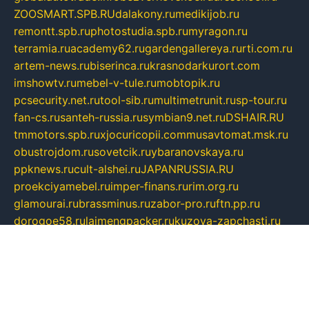
ZOOSMART.SPB.RU
dalakony.ru
medikijob.ru
remontt.spb.ru
photostudia.spb.ru
myragon.ru
terramia.ru
academy62.ru
gardengallereya.ru
rti.com.ru
artem-news.ru
biserinca.ru
krasnodarkurort.com
imshowtv.ru
mebel-v-tule.ru
mobtopik.ru
pcsecurity.net.ru
tool-sib.ru
multimetrunit.ru
sp-tour.ru
fan-cs.ru
santeh-russia.ru
symbian9.net.ru
DSHAIR.RU
tmmotors.spb.ru
xjocuricopii.com
musavtomat.msk.ru
obustrojdom.ru
sovetcik.ru
ybaranovskaya.ru
ppknews.ru
cult-alshei.ru
JAPANRUSSIA.RU
proekciyamebel.ru
imper-finans.ru
rim.org.ru
glamourai.ru
brassminus.ru
zabor-pro.ru
ftn.pp.ru
dorogoe58.ru
laimengpacker.ru
kuzova-zapchasti.ru
sageerp.ru
taxodrom.ru
dsrazvitie.ru
hardcity.net.ru
ratinghomegames.ru
topservice25.ru
gubernyan.ru
gtglasslined.ru
ii4.ru
tssport.spb.ru
andorra24.com
blackwallstreet.ru
oboimos.ru
optim-doors.com.ru
ikuch.ru
nycr.org.ru
npa21.ru
vremya-ch.spb.ru