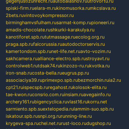
gegenjustizunrecht.ru
autobalashov.ru
utrovortu.ru
spiski-firm.ru
elara-m.ru
kinomusorka.ru
mkcslava.ru
2bets.ru
vintovoykompressor.ru
birminghamvsfulham.ru
sarmat-komp.ru
pioneeri.ru
amadis-chocolate.ru
shkurki-karakulya.ru
kanotiforet.spb.ru
tutmassage.ru
ecolog.org.ru
praga.spb.ru
falcorussia.ru
autodoctorservis.ru
kamertondom.spb.ru
net-life.net.ru
avto-vozim.ru
sakhcamera.ru
alliance-electro.spb.ru
stroyavt.ru
controlweb1.ru
tdsak74.ru
kinzozo-ru.ru
kvotka.ru
iron-snab.ru
costa-bella.ru
eugrus.pp.ru
associaciya39.ru
primexpo.spb.ru
bezmorchin.ru
ia2.ru
cpt21.ru
ispecspb.ru
regahost.ru
kolosok-elita.ru
tae-kwon.ru
consrio.com.ru
insiam.ru
avegainfo.ru
archery161.ru
bigencyclica.ru
vlast16.ru
korru.net
sarmiento.spb.su
extelopedia.ru
lammin-suo.spb.ru
iskatour.spb.ru
snpi.org.ru
running-line.ru
krygeva-spa.ru
chel.net.ru
rust-loco.ru
dugshop.ru