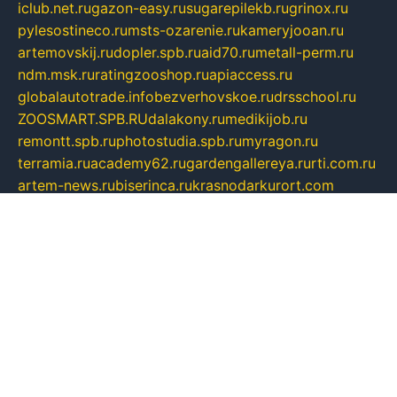
iclub.net.ru
gazon-easy.ru
sugarepilekb.ru
grinox.ru
pylesostineco.ru
msts-ozarenie.ru
kameryjooan.ru
artemovskij.ru
dopler.spb.ru
aid70.ru
metall-perm.ru
ndm.msk.ru
ratingzooshop.ru
apiaccess.ru
globalautotrade.info
bezverhovskoe.ru
drsschool.ru
ZOOSMART.SPB.RU
dalakony.ru
medikijob.ru
remontt.spb.ru
photostudia.spb.ru
myragon.ru
terramia.ru
academy62.ru
gardengallereya.ru
rti.com.ru
artem-news.ru
biserinca.ru
krasnodarkurort.com
imshowtv.ru
mebel-v-tule.ru
mobtopik.ru
pcsecurity.net.ru
tool-sib.ru
multimetrunit.ru
sp-tour.ru
fan-cs.ru
santeh-russia.ru
symbian9.net.ru
DSHAIR.RU
tmmotors.spb.ru
xjocuricopii.com
musavtomat.msk.ru
obustrojdom.ru
sovetcik.ru
ybaranovskaya.ru
ppknews.ru
cult-alshei.ru
JAPANRUSSIA.RU
proekciyamebel.ru
imper-finans.ru
rim.org.ru
glamourai.ru
brassminus.ru
zabor-pro.ru
ftn.pp.ru
dorogoe58.ru
laimengpacker.ru
kuzova-zapchasti.ru