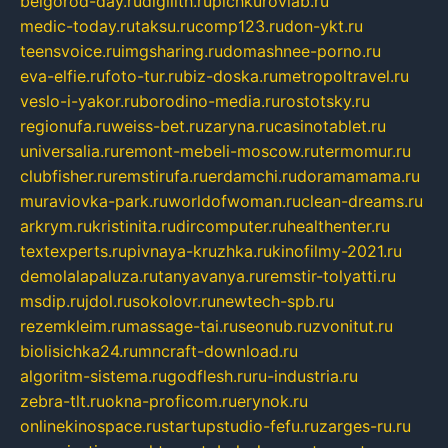
belgorod-day.ru
digilith.ru
pichkurovlab.ru
medic-today.ru
taksu.ru
comp123.ru
don-ykt.ru
teensvoice.ru
imgsharing.ru
domashnee-porno.ru
eva-elfie.ru
foto-tur.ru
biz-doska.ru
metropoltravel.ru
veslo-i-yakor.ru
borodino-media.ru
rostotsky.ru
regionufa.ru
weiss-bet.ru
zaryna.ru
casinotablet.ru
universalia.ru
remont-mebeli-moscow.ru
termomur.ru
clubfisher.ru
remstirufa.ru
erdamchi.ru
doramamama.ru
muraviovka-park.ru
worldofwoman.ru
clean-dreams.ru
arkrym.ru
kristinita.ru
dircomputer.ru
healthenter.ru
textexperts.ru
pivnaya-kruzhka.ru
kinofilmy-2021.ru
demolalapaluza.ru
tanyavanya.ru
remstir-tolyatti.ru
msdip.ru
jdol.ru
sokolovr.ru
newtech-spb.ru
rezemkleim.ru
massage-tai.ru
seonub.ru
zvonitut.ru
biolisichka24.ru
mncraft-download.ru
algoritm-sistema.ru
godflesh.ru
ru-industria.ru
zebra-tlt.ru
okna-proficom.ru
erynok.ru
onlinekinospace.ru
startupstudio-fefu.ru
zarges-ru.ru