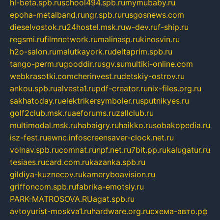
hl-beta.spb.ru
school494.spb.ru
mymubaby.ru
epoha-metalband.ru
ngr.spb.ru
rusgosnews.com
dieselvostok.ru
24hostel.msk.ru
w-dev.ru
f-ship.ru
regsmi.ru
filmnetwork.ru
malinasp.ru
kinosvin.ru
h2o-salon.ru
malutkayork.ru
deltaprim.spb.ru
tango-perm.ru
gooddir.ru
sgv.su
multiki-online.com
webkrasotki.com
cherinvest.ru
detskiy-ostrov.ru
ankou.spb.ru
alvesta1.ru
pdf-creator.ru
nix-files.org.ru
sakhatoday.ru
elektrikersymboler.ru
sputnikyes.ru
golf2club.msk.ru
aeforums.ru
zallclub.ru
multimodal.msk.ru
habaigry.ru
haikko.ru
sobakopedia.ru
isz-fest.ru
ewnc.info
screensaver-clock.net.ru
volnav.spb.ru
comnat.ru
npf.net.ru
7bit.pp.ru
kalugatur.ru
tesiaes.ru
card.com.ru
kazanka.spb.ru
gildiya-kuznecov.ru
kameryboavision.ru
griffoncom.spb.ru
fabrika-emotsiy.ru
PARK-MATROSOVA.RU
agat.spb.ru
avtoyurist-moskva1.ru
hardware.org.ru
схема-авто.рф