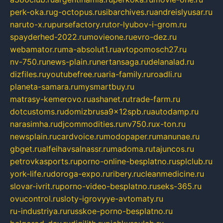
perk-oka.ru
g-octopus.ru
sibarchives.ru
andreislyusar.ru
naruto-x.ru
pursefactory.ru
tor-lyubov-i-grom.ru
spayderhed-2022.ru
movieone.ru
evro-dez.ru
webamator.ru
ma-absolut1.ru
avtopomosch27.ru
nv-750.ru
news-plain.ru
nertansaga.ru
delanalad.ru
dizfiles.ru
youtubefree.ru
aria-family.ru
roadli.ru
planeta-samara.ru
mysmartbuy.ru
matrasy-kemerovo.ru
ashanet.ru
trade-farm.ru
dotcustoms.ru
domizbrusa9x12spb.ru
autodamp.ru
narasimha.ru
djcommodities.ru
nv750.ru
x-ton.ru
newsplain.ru
cardvoice.ru
modopaper.ru
manunae.ru
gbget.ru
alfeihavsalnassr.ru
madoma.ru
tajuncos.ru
petrovkasports.ru
porno-online-besplatno.ru
splclub.ru
york-life.ru
doroga-expo.ru
ribery.ru
cleanmedicine.ru
slovar-ivrit.ru
porno-video-besplatno.ru
seks-365.ru
ovucontrol.ru
sloty-igrovyye-avtomaty.ru
ru-industriya.ru
russkoe-porno-besplatno.ru