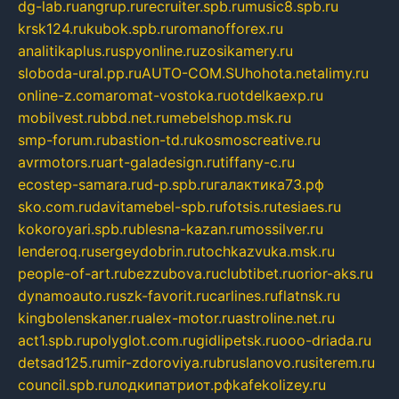
dg-lab.ru
angrup.ru
recruiter.spb.ru
music8.spb.ru
krsk124.ru
kubok.spb.ru
romanofforex.ru
analitikaplus.ru
spyonline.ru
zosikamery.ru
sloboda-ural.pp.ru
AUTO-COM.SU
hohota.net
alimy.ru
online-z.com
aromat-vostoka.ru
otdelkaexp.ru
mobilvest.ru
bbd.net.ru
mebelshop.msk.ru
smp-forum.ru
bastion-td.ru
kosmoscreative.ru
avrmotors.ru
art-galadesign.ru
tiffany-c.ru
ecostep-samara.ru
d-p.spb.ru
галактика73.рф
sko.com.ru
davitamebel-spb.ru
fotsis.ru
tesiaes.ru
kokoroyari.spb.ru
blesna-kazan.ru
mossilver.ru
lenderoq.ru
sergeydobrin.ru
tochkazvuka.msk.ru
people-of-art.ru
bezzubova.ru
clubtibet.ru
orior-aks.ru
dynamoauto.ru
szk-favorit.ru
carlines.ru
flatnsk.ru
kingbolenskaner.ru
alex-motor.ru
astroline.net.ru
act1.spb.ru
polyglot.com.ru
gidlipetsk.ru
ooo-driada.ru
detsad125.ru
mir-zdoroviya.ru
bruslanovo.ru
siterem.ru
council.spb.ru
лодкипатриот.рф
kafekolizey.ru