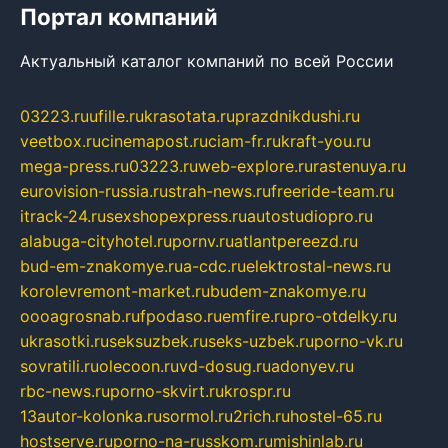
Портал компаний
Актуальный каталог компаний по всей России
03223.ru
ufille.ru
krasotata.ru
prazdnikdushi.ru
veetbox.ru
cinemapost.ru
ciam-fr.ru
kraft-you.ru
mega-press.ru
03223.ru
web-explore.ru
rastenuya.ru
eurovision-russia.ru
strah-news.ru
freeride-team.ru
itrack-24.ru
sexshopexpress.ru
autostudiopro.ru
alabuga-cityhotel.ru
pornv.ru
atlantpereezd.ru
bud-em-znakomye.ru
a-cdc.ru
elektrostal-news.ru
korolevremont-market.ru
budem-znakomye.ru
oooagrosnab.ru
fpodaso.ru
emfire.ru
pro-otdelky.ru
ukrasotki.ru
seksuzbek.ru
seks-uzbek.ru
porno-vk.ru
sovratili.ru
olecoon.ru
vd-dosug.ru
adonyev.ru
rbc-news.ru
porno-skvirt.ru
krospr.ru
13autor-kolonka.ru
sormol.ru
2rich.ru
hostel-65.ru
hostserve.ru
porno-na-russkom.ru
mishinlab.ru