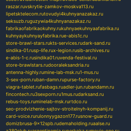
raszar.ru
vskrytie-zamkov-moskva113.ru
lipetsktelecom.ru
tovudyi4kuhnyanazakaz.ru
seksuzb.ru
guzywia4kuhnyanazakaz.ru
fabrikaofabrikaokuhny.ru
kuhnyaekuhnyaafabrika.ru
kuhnyaykuhnyayfabrika.ru
e-abis1c.ru
store-brawl-stars.ru
kts-services.ru
dark-sand.ru
sindika-01.ru
sp-life.ru
x-legion.ru
sib-archives.ru
e-abis-1-c.ru
sindika01.ru
venda-festival.ru
store-brawlstars.ru
dooraleksandria.ru
antenna-highly.ru
mine-lab-msk.ru
1-mus.ru
3-sex-porn.ru
ban-damn.ru
purse-factory.ru
viagra-tablet.ru
fasbags.ru
adler-jun.ru
bandamn.ru
fincontech.ru
3sexporn.ru
1mus.ru
darksand.ru
rebus-toys.ru
minelab-msk.ru
rtdco.ru
seo-prodvizhenie-sajtov-stroitelnyh-kompanij.ru
card-voice.ru
rulonnyygazon177.ru
snow-guard.ru
domizbrusa-9x12spb.ru
demaholding.ru
aalse.ru
a380club.ru
argentinamia.ru
perkoka.ru
movie-one.ru