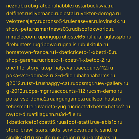
neznobi.ru
bigfatcc.ru
habble.ru
starbucksvia.ru
delfinet.ru
silvernano.ru
elestal.ru
vektor-doroga.ru
velotrenajery.ru
pronso54.ru
lenasever.ru
lovinskix.ru
show-pets.ru
smartnews03.ru
discofoxworld.ru
miraclecoon.ru
pongup.ru
hostel65.ru
liura.ru
glasspb.ru
firehunters.ru
gribowo.ru
gnalis.ru
bulkitula.ru
hometown-france.ru
1-xbeticricetc-1-xbetti-5.ru
shop-garena.ru
cricetc-1-xbetr-1-xbetcc-2.ru
one-life-story.ru
top-halyava.ru
accounts112.ru
poka-vse-doma-2.ru
3-d-file.ru
hahahaharms.ru
g2012.ru
tst-1.ru
shaggy-cat.ru
opsmgr.ru
ev-gallery.ru
g-2012.ru
ops-mgr.ru
accounts-112.ru
csm-demo.ru
poka-vse-doma2.ru
airgungames.ru
allseo-host.ru
tehosmotre.ru
varieta-yug.ru
cricetc1xbetr1xbetcc2.ru
raytor-d.ru
atillagunn.ru
3d-file.ru
1xbeticricetc1xbetti5.ru
uafoot-statti.ru
e-abis1c.ru
store-brawl-stars.ru
kts-services.ru
dark-sand.ru
sindika-01.ru
sp-life.ru
x-legion.ru
sib-archives.ru