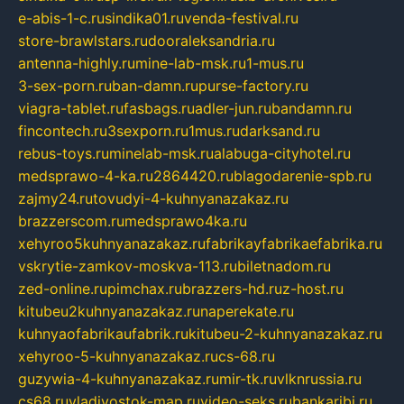
e-abis-1-c.ru
sindika01.ru
venda-festival.ru
store-brawlstars.ru
dooraleksandria.ru
antenna-highly.ru
mine-lab-msk.ru
1-mus.ru
3-sex-porn.ru
ban-damn.ru
purse-factory.ru
viagra-tablet.ru
fasbags.ru
adler-jun.ru
bandamn.ru
fincontech.ru
3sexporn.ru
1mus.ru
darksand.ru
rebus-toys.ru
minelab-msk.ru
alabuga-cityhotel.ru
medsprawo-4-ka.ru
2864420.ru
blagodarenie-spb.ru
zajmy24.ru
tovudyi-4-kuhnyanazakaz.ru
brazzerscom.ru
medsprawo4ka.ru
xehyroo5kuhnyanazakaz.ru
fabrikayfabrikaefabrika.ru
vskrytie-zamkov-moskva-113.ru
biletnadom.ru
zed-online.ru
pimchax.ru
brazzers-hd.ru
z-host.ru
kitubeu2kuhnyanazakaz.ru
naperekate.ru
kuhnyaofabrikaufabrik.ru
kitubeu-2-kuhnyanazakaz.ru
xehyroo-5-kuhnyanazakaz.ru
cs-68.ru
guzywia-4-kuhnyanazakaz.ru
mir-tk.ru
vlknrussia.ru
cs68.ru
vladivostok-map.ru
video-seks.ru
bankaribi.ru