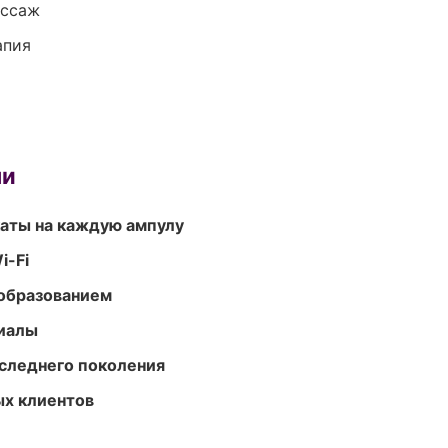
ассаж
апия
ми
аты на каждую ампулу
i-Fi
образованием
риалы
следнего поколения
ых клиентов