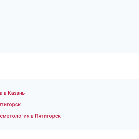
а в Казань
Пятигорск
осметология в Пятигорск