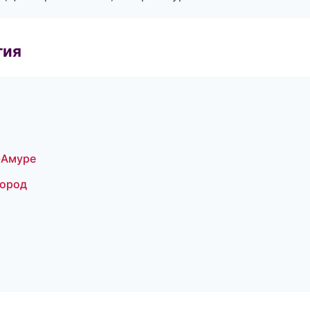
гия
а-Амуре
город