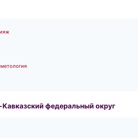
кияж
сметология
о-Кавказский федеральный округ