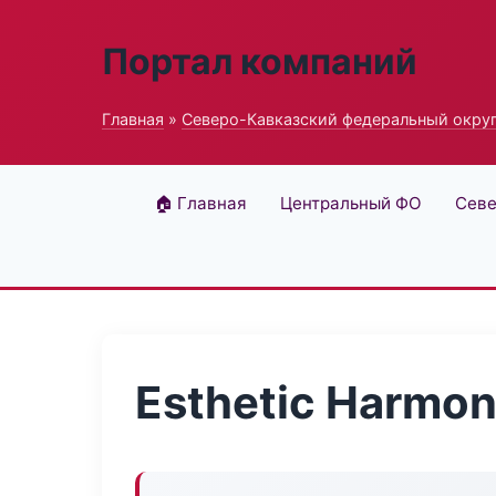
Портал компаний
Главная
»
Северо-Кавказский федеральный окру
🏠 Главная
Центральный ФО
Севе
Esthetic Harmon