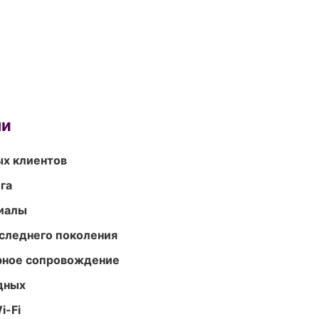
ми
ых клиентов
га
риалы
следнего поколения
урное сопровождение
одных
i-Fi