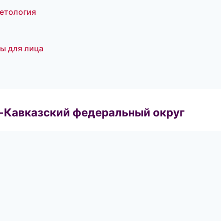
метология
ры для лица
о-Кавказский федеральный округ