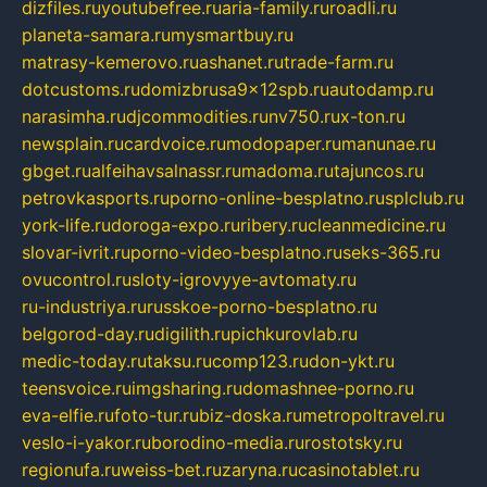
dizfiles.ru
youtubefree.ru
aria-family.ru
roadli.ru
planeta-samara.ru
mysmartbuy.ru
matrasy-kemerovo.ru
ashanet.ru
trade-farm.ru
dotcustoms.ru
domizbrusa9x12spb.ru
autodamp.ru
narasimha.ru
djcommodities.ru
nv750.ru
x-ton.ru
newsplain.ru
cardvoice.ru
modopaper.ru
manunae.ru
gbget.ru
alfeihavsalnassr.ru
madoma.ru
tajuncos.ru
petrovkasports.ru
porno-online-besplatno.ru
splclub.ru
york-life.ru
doroga-expo.ru
ribery.ru
cleanmedicine.ru
slovar-ivrit.ru
porno-video-besplatno.ru
seks-365.ru
ovucontrol.ru
sloty-igrovyye-avtomaty.ru
ru-industriya.ru
russkoe-porno-besplatno.ru
belgorod-day.ru
digilith.ru
pichkurovlab.ru
medic-today.ru
taksu.ru
comp123.ru
don-ykt.ru
teensvoice.ru
imgsharing.ru
domashnee-porno.ru
eva-elfie.ru
foto-tur.ru
biz-doska.ru
metropoltravel.ru
veslo-i-yakor.ru
borodino-media.ru
rostotsky.ru
regionufa.ru
weiss-bet.ru
zaryna.ru
casinotablet.ru