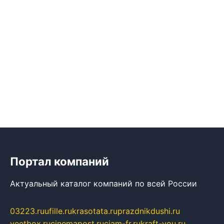
Портал компаний
Актуальный каталог компаний по всей России
03223.ru
ufille.ru
krasotata.ru
prazdnikdushi.ru
veetbox.ru
cinemapost.ru
ciam-fr.ru
kraft-you.ru