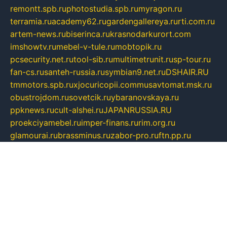
remontt.spb.ru
photostudia.spb.ru
myragon.ru
terramia.ru
academy62.ru
gardengallereya.ru
rti.com.ru
artem-news.ru
biserinca.ru
krasnodarkurort.com
imshowtv.ru
mebel-v-tule.ru
mobtopik.ru
pcsecurity.net.ru
tool-sib.ru
multimetrunit.ru
sp-tour.ru
fan-cs.ru
santeh-russia.ru
symbian9.net.ru
DSHAIR.RU
tmmotors.spb.ru
xjocuricopii.com
musavtomat.msk.ru
obustrojdom.ru
sovetcik.ru
ybaranovskaya.ru
ppknews.ru
cult-alshei.ru
JAPANRUSSIA.RU
proekciyamebel.ru
imper-finans.ru
rim.org.ru
glamourai.ru
brassminus.ru
zabor-pro.ru
ftn.pp.ru
dorogoe58.ru
laimengpacker.ru
kuzova-zapchasti.ru
sageerp.ru
taxodrom.ru
dsrazvitie.ru
hardcity.net.ru
ratinghomegames.ru
topservice25.ru
gubernyan.ru
gtglasslined.ru
ii4.ru
tssport.spb.ru
andorra24.com
blackwallstreet.ru
oboimos.ru
optim-doors.com.ru
ikuch.ru
nycr.org.ru
npa21.ru
vremya-ch.spb.ru
desert000.ru
ivtorgi.ru
ifiori.ru
catalog-statei.ru