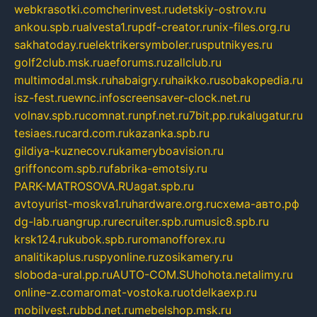
webkrasotki.com
cherinvest.ru
detskiy-ostrov.ru
ankou.spb.ru
alvesta1.ru
pdf-creator.ru
nix-files.org.ru
sakhatoday.ru
elektrikersymboler.ru
sputnikyes.ru
golf2club.msk.ru
aeforums.ru
zallclub.ru
multimodal.msk.ru
habaigry.ru
haikko.ru
sobakopedia.ru
isz-fest.ru
ewnc.info
screensaver-clock.net.ru
volnav.spb.ru
comnat.ru
npf.net.ru
7bit.pp.ru
kalugatur.ru
tesiaes.ru
card.com.ru
kazanka.spb.ru
gildiya-kuznecov.ru
kameryboavision.ru
griffoncom.spb.ru
fabrika-emotsiy.ru
PARK-MATROSOVA.RU
agat.spb.ru
avtoyurist-moskva1.ru
hardware.org.ru
схема-авто.рф
dg-lab.ru
angrup.ru
recruiter.spb.ru
music8.spb.ru
krsk124.ru
kubok.spb.ru
romanofforex.ru
analitikaplus.ru
spyonline.ru
zosikamery.ru
sloboda-ural.pp.ru
AUTO-COM.SU
hohota.net
alimy.ru
online-z.com
aromat-vostoka.ru
otdelkaexp.ru
mobilvest.ru
bbd.net.ru
mebelshop.msk.ru