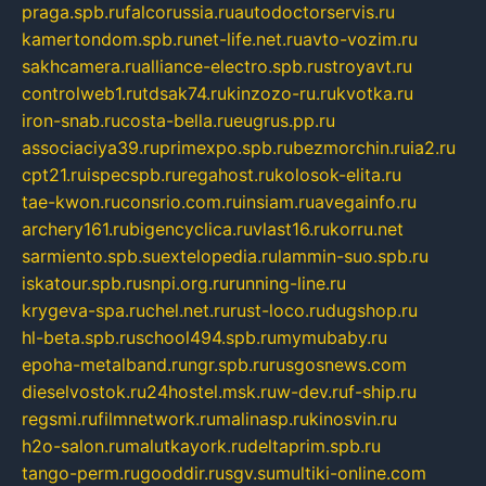
praga.spb.ru
falcorussia.ru
autodoctorservis.ru
kamertondom.spb.ru
net-life.net.ru
avto-vozim.ru
sakhcamera.ru
alliance-electro.spb.ru
stroyavt.ru
controlweb1.ru
tdsak74.ru
kinzozo-ru.ru
kvotka.ru
iron-snab.ru
costa-bella.ru
eugrus.pp.ru
associaciya39.ru
primexpo.spb.ru
bezmorchin.ru
ia2.ru
cpt21.ru
ispecspb.ru
regahost.ru
kolosok-elita.ru
tae-kwon.ru
consrio.com.ru
insiam.ru
avegainfo.ru
archery161.ru
bigencyclica.ru
vlast16.ru
korru.net
sarmiento.spb.su
extelopedia.ru
lammin-suo.spb.ru
iskatour.spb.ru
snpi.org.ru
running-line.ru
krygeva-spa.ru
chel.net.ru
rust-loco.ru
dugshop.ru
hl-beta.spb.ru
school494.spb.ru
mymubaby.ru
epoha-metalband.ru
ngr.spb.ru
rusgosnews.com
dieselvostok.ru
24hostel.msk.ru
w-dev.ru
f-ship.ru
regsmi.ru
filmnetwork.ru
malinasp.ru
kinosvin.ru
h2o-salon.ru
malutkayork.ru
deltaprim.spb.ru
tango-perm.ru
gooddir.ru
sgv.su
multiki-online.com