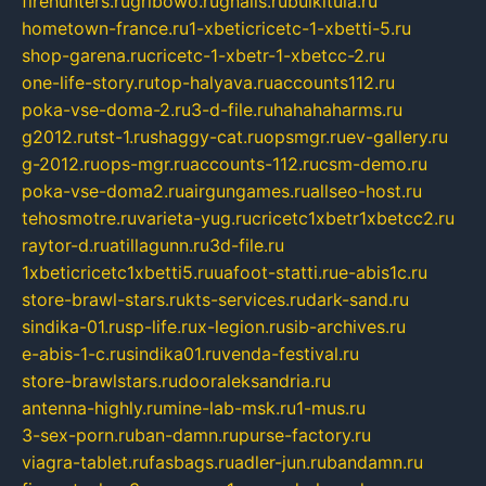
firehunters.ru
gribowo.ru
gnalis.ru
bulkitula.ru
hometown-france.ru
1-xbeticricetc-1-xbetti-5.ru
shop-garena.ru
cricetc-1-xbetr-1-xbetcc-2.ru
one-life-story.ru
top-halyava.ru
accounts112.ru
poka-vse-doma-2.ru
3-d-file.ru
hahahaharms.ru
g2012.ru
tst-1.ru
shaggy-cat.ru
opsmgr.ru
ev-gallery.ru
g-2012.ru
ops-mgr.ru
accounts-112.ru
csm-demo.ru
poka-vse-doma2.ru
airgungames.ru
allseo-host.ru
tehosmotre.ru
varieta-yug.ru
cricetc1xbetr1xbetcc2.ru
raytor-d.ru
atillagunn.ru
3d-file.ru
1xbeticricetc1xbetti5.ru
uafoot-statti.ru
e-abis1c.ru
store-brawl-stars.ru
kts-services.ru
dark-sand.ru
sindika-01.ru
sp-life.ru
x-legion.ru
sib-archives.ru
e-abis-1-c.ru
sindika01.ru
venda-festival.ru
store-brawlstars.ru
dooraleksandria.ru
antenna-highly.ru
mine-lab-msk.ru
1-mus.ru
3-sex-porn.ru
ban-damn.ru
purse-factory.ru
viagra-tablet.ru
fasbags.ru
adler-jun.ru
bandamn.ru