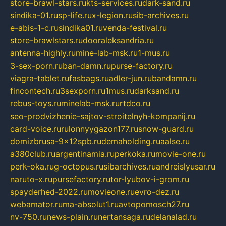
store-brawl-stars.ru
kts-services.ru
dark-sand.ru
sindika-01.ru
sp-life.ru
x-legion.ru
sib-archives.ru
e-abis-1-c.ru
sindika01.ru
venda-festival.ru
store-brawlstars.ru
dooraleksandria.ru
antenna-highly.ru
mine-lab-msk.ru
1-mus.ru
3-sex-porn.ru
ban-damn.ru
purse-factory.ru
viagra-tablet.ru
fasbags.ru
adler-jun.ru
bandamn.ru
fincontech.ru
3sexporn.ru
1mus.ru
darksand.ru
rebus-toys.ru
minelab-msk.ru
rtdco.ru
seo-prodvizhenie-sajtov-stroitelnyh-kompanij.ru
card-voice.ru
rulonnyygazon177.ru
snow-guard.ru
domizbrusa-9x12spb.ru
demaholding.ru
aalse.ru
a380club.ru
argentinamia.ru
perkoka.ru
movie-one.ru
perk-oka.ru
g-octopus.ru
sibarchives.ru
andreislyusar.ru
naruto-x.ru
pursefactory.ru
tor-lyubov-i-grom.ru
spayderhed-2022.ru
movieone.ru
evro-dez.ru
webamator.ru
ma-absolut1.ru
avtopomosch27.ru
nv-750.ru
news-plain.ru
nertansaga.ru
delanalad.ru