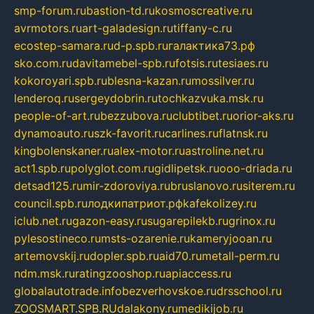
smp-forum.ru
bastion-td.ru
kosmoscreative.ru
avrmotors.ru
art-galadesign.ru
tiffany-c.ru
ecostep-samara.ru
d-p.spb.ru
галактика73.рф
sko.com.ru
davitamebel-spb.ru
fotsis.ru
tesiaes.ru
kokoroyari.spb.ru
blesna-kazan.ru
mossilver.ru
lenderoq.ru
sergeydobrin.ru
tochkazvuka.msk.ru
people-of-art.ru
bezzubova.ru
clubtibet.ru
orior-aks.ru
dynamoauto.ru
szk-favorit.ru
carlines.ru
flatnsk.ru
kingbolenskaner.ru
alex-motor.ru
astroline.net.ru
act1.spb.ru
polyglot.com.ru
gidlipetsk.ru
ooo-driada.ru
detsad125.ru
mir-zdoroviya.ru
bruslanovo.ru
siterem.ru
council.spb.ru
лодкипатриот.рф
kafekolizey.ru
iclub.net.ru
gazon-easy.ru
sugarepilekb.ru
grinox.ru
pylesostineco.ru
msts-ozarenie.ru
kameryjooan.ru
artemovskij.ru
dopler.spb.ru
aid70.ru
metall-perm.ru
ndm.msk.ru
ratingzooshop.ru
apiaccess.ru
globalautotrade.info
bezverhovskoe.ru
drsschool.ru
ZOOSMART.SPB.RU
dalakony.ru
medikijob.ru