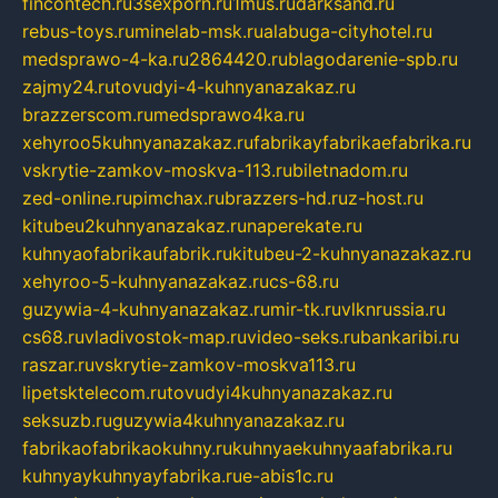
fincontech.ru
3sexporn.ru
1mus.ru
darksand.ru
rebus-toys.ru
minelab-msk.ru
alabuga-cityhotel.ru
medsprawo-4-ka.ru
2864420.ru
blagodarenie-spb.ru
zajmy24.ru
tovudyi-4-kuhnyanazakaz.ru
brazzerscom.ru
medsprawo4ka.ru
xehyroo5kuhnyanazakaz.ru
fabrikayfabrikaefabrika.ru
vskrytie-zamkov-moskva-113.ru
biletnadom.ru
zed-online.ru
pimchax.ru
brazzers-hd.ru
z-host.ru
kitubeu2kuhnyanazakaz.ru
naperekate.ru
kuhnyaofabrikaufabrik.ru
kitubeu-2-kuhnyanazakaz.ru
xehyroo-5-kuhnyanazakaz.ru
cs-68.ru
guzywia-4-kuhnyanazakaz.ru
mir-tk.ru
vlknrussia.ru
cs68.ru
vladivostok-map.ru
video-seks.ru
bankaribi.ru
raszar.ru
vskrytie-zamkov-moskva113.ru
lipetsktelecom.ru
tovudyi4kuhnyanazakaz.ru
seksuzb.ru
guzywia4kuhnyanazakaz.ru
fabrikaofabrikaokuhny.ru
kuhnyaekuhnyaafabrika.ru
kuhnyaykuhnyayfabrika.ru
e-abis1c.ru