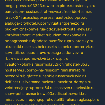
mega-press.ru
03223.ru
web-explore.ru
rastenuya.ru
eurovision-russia.ru
strah-news.ru
freeride-team.ru
itrack-24.ru
sexshopexpress.ru
autostudiopro.ru
alabuga-cityhotel.ru
pornv.ru
atlantpereezd.ru
bud-em-znakomye.ru
a-cdc.ru
elektrostal-news.ru
korolevremont-market.ru
budem-znakomye.ru
oooagrosnab.ru
fpodaso.ru
emfire.ru
pro-otdelky.ru
ukrasotki.ru
seksuzbek.ru
seks-uzbek.ru
porno-vk.ru
sovratili.ru
olecoon.ru
vd-dosug.ru
adonyev.ru
rbc-news.ru
porno-skvirt.ru
krospr.ru
13autor-kolonka.ru
sormol.ru
2rich.ru
hostel-65.ru
hostserve.ru
porno-na-russkom.ru
mishinlab.ru
neznobi.ru
bigfatcc.ru
habble.ru
starbucksvia.ru
delfinet.ru
silvernano.ru
elestal.ru
vektor-doroga.ru
velotrenajery.ru
pronso54.ru
lenasever.ru
lovinskix.ru
show-pets.ru
smartnews03.ru
discofoxworld.ru
miraclecoon.ru
pongup.ru
hostel65.ru
liura.ru
glasspb.ru