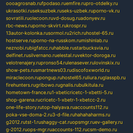
oooagrosnab.ru
fpodaso.ru
emfire.ru
pro-otdelky.ru
ukrasotki.ru
seksuzbek.ru
seks-uzbek.ru
porno-vk.ru
sovratili.ru
olecoon.ru
vd-dosug.ru
adonyev.ru
rbc-news.ru
porno-skvirt.ru
krospr.ru
13autor-kolonka.ru
sormol.ru
2rich.ru
hostel-65.ru
hostserve.ru
porno-na-russkom.ru
mishinlab.ru
neznobi.ru
bigfatcc.ru
habble.ru
starbucksvia.ru
delfinet.ru
silvernano.ru
elestal.ru
vektor-doroga.ru
velotrenajery.ru
pronso54.ru
lenasever.ru
lovinskix.ru
show-pets.ru
smartnews03.ru
discofoxworld.ru
miraclecoon.ru
pongup.ru
hostel65.ru
liura.ru
glasspb.ru
firehunters.ru
gribowo.ru
gnalis.ru
bulkitula.ru
hometown-france.ru
1-xbeticricetc-1-xbetti-5.ru
shop-garena.ru
cricetc-1-xbetr-1-xbetcc-2.ru
one-life-story.ru
top-halyava.ru
accounts112.ru
poka-vse-doma-2.ru
3-d-file.ru
hahahaharms.ru
g2012.ru
tst-1.ru
shaggy-cat.ru
opsmgr.ru
ev-gallery.ru
g-2012.ru
ops-mgr.ru
accounts-112.ru
csm-demo.ru