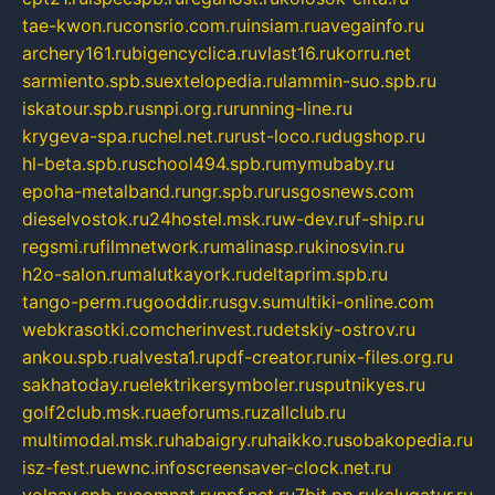
tae-kwon.ru
consrio.com.ru
insiam.ru
avegainfo.ru
archery161.ru
bigencyclica.ru
vlast16.ru
korru.net
sarmiento.spb.su
extelopedia.ru
lammin-suo.spb.ru
iskatour.spb.ru
snpi.org.ru
running-line.ru
krygeva-spa.ru
chel.net.ru
rust-loco.ru
dugshop.ru
hl-beta.spb.ru
school494.spb.ru
mymubaby.ru
epoha-metalband.ru
ngr.spb.ru
rusgosnews.com
dieselvostok.ru
24hostel.msk.ru
w-dev.ru
f-ship.ru
regsmi.ru
filmnetwork.ru
malinasp.ru
kinosvin.ru
h2o-salon.ru
malutkayork.ru
deltaprim.spb.ru
tango-perm.ru
gooddir.ru
sgv.su
multiki-online.com
webkrasotki.com
cherinvest.ru
detskiy-ostrov.ru
ankou.spb.ru
alvesta1.ru
pdf-creator.ru
nix-files.org.ru
sakhatoday.ru
elektrikersymboler.ru
sputnikyes.ru
golf2club.msk.ru
aeforums.ru
zallclub.ru
multimodal.msk.ru
habaigry.ru
haikko.ru
sobakopedia.ru
isz-fest.ru
ewnc.info
screensaver-clock.net.ru
volnav.spb.ru
comnat.ru
npf.net.ru
7bit.pp.ru
kalugatur.ru