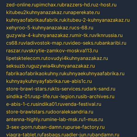
zed-online.ru
pimchax.ru
brazzers-hd.ru
z-host.ru
kitubeu2kuhnyanazakaz.ru
naperekate.ru
kuhnyaofabrikaufabrik.ru
kitubeu-2-kuhnyanazakaz.ru
xehyroo-5-kuhnyanazakaz.ru
cs-68.ru
guzywia-4-kuhnyanazakaz.ru
mir-tk.ru
vlknrussia.ru
cs68.ru
vladivostok-map.ru
video-seks.ru
bankaribi.ru
raszar.ru
vskrytie-zamkov-moskva113.ru
lipetsktelecom.ru
tovudyi4kuhnyanazakaz.ru
seksuzb.ru
guzywia4kuhnyanazakaz.ru
fabrikaofabrikaokuhny.ru
kuhnyaekuhnyaafabrika.ru
kuhnyaykuhnyayfabrika.ru
e-abis1c.ru
store-brawl-stars.ru
kts-services.ru
dark-sand.ru
sindika-01.ru
sp-life.ru
x-legion.ru
sib-archives.ru
e-abis-1-c.ru
sindika01.ru
venda-festival.ru
store-brawlstars.ru
dooraleksandria.ru
antenna-highly.ru
mine-lab-msk.ru
1-mus.ru
3-sex-porn.ru
ban-damn.ru
purse-factory.ru
viagra-tablet.ru
fasbags.ru
adler-jun.ru
bandamn.ru