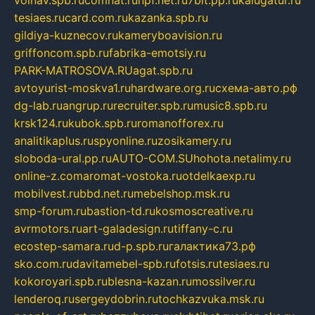
tesiaes.ru
card.com.ru
kazanka.spb.ru
gildiya-kuznecov.ru
kameryboavision.ru
griffoncom.spb.ru
fabrika-emotsiy.ru
PARK-MATROSOVA.RU
agat.spb.ru
avtoyurist-moskva1.ru
hardware.org.ru
схема-авто.рф
dg-lab.ru
angrup.ru
recruiter.spb.ru
music8.spb.ru
krsk124.ru
kubok.spb.ru
romanofforex.ru
analitikaplus.ru
spyonline.ru
zosikamery.ru
sloboda-ural.pp.ru
AUTO-COM.SU
hohota.net
alimy.ru
online-z.com
aromat-vostoka.ru
otdelkaexp.ru
mobilvest.ru
bbd.net.ru
mebelshop.msk.ru
smp-forum.ru
bastion-td.ru
kosmoscreative.ru
avrmotors.ru
art-galadesign.ru
tiffany-c.ru
ecostep-samara.ru
d-p.spb.ru
галактика73.рф
sko.com.ru
davitamebel-spb.ru
fotsis.ru
tesiaes.ru
kokoroyari.spb.ru
blesna-kazan.ru
mossilver.ru
lenderoq.ru
sergeydobrin.ru
tochkazvuka.msk.ru