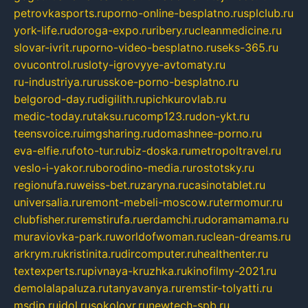
petrovkasports.ru
porno-online-besplatno.ru
splclub.ru
york-life.ru
doroga-expo.ru
ribery.ru
cleanmedicine.ru
slovar-ivrit.ru
porno-video-besplatno.ru
seks-365.ru
ovucontrol.ru
sloty-igrovyye-avtomaty.ru
ru-industriya.ru
russkoe-porno-besplatno.ru
belgorod-day.ru
digilith.ru
pichkurovlab.ru
medic-today.ru
taksu.ru
comp123.ru
don-ykt.ru
teensvoice.ru
imgsharing.ru
domashnee-porno.ru
eva-elfie.ru
foto-tur.ru
biz-doska.ru
metropoltravel.ru
veslo-i-yakor.ru
borodino-media.ru
rostotsky.ru
regionufa.ru
weiss-bet.ru
zaryna.ru
casinotablet.ru
universalia.ru
remont-mebeli-moscow.ru
termomur.ru
clubfisher.ru
remstirufa.ru
erdamchi.ru
doramamama.ru
muraviovka-park.ru
worldofwoman.ru
clean-dreams.ru
arkrym.ru
kristinita.ru
dircomputer.ru
healthenter.ru
textexperts.ru
pivnaya-kruzhka.ru
kinofilmy-2021.ru
demolalapaluza.ru
tanyavanya.ru
remstir-tolyatti.ru
msdip.ru
jdol.ru
sokolovr.ru
newtech-spb.ru