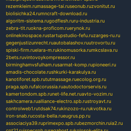
rezemkleim.ru
massage-tai.ru
seonub.ru
zvonitut.ru
biolisichka24.ru
mncraft-download.ru
algoritm-sistema.ru
godflesh.ru
ru-industria.ru
zebra-tlt.ru
okna-proficom.ru
erynok.ru
onlinekinospace.ru
startupstudio-fefu.ru
zarges-ru.ru
gegenjustizunrecht.ru
autobalashov.ru
utrovortu.ru
spiski-firm.ru
elara-m.ru
kinomusorka.ru
mkcslava.ru
2bets.ru
vintovoykompressor.ru
birminghamvsfulham.ru
sarmat-komp.ru
pioneeri.ru
amadis-chocolate.ru
shkurki-karakulya.ru
kanotiforet.spb.ru
tutmassage.ru
ecolog.org.ru
praga.spb.ru
falcorussia.ru
autodoctorservis.ru
kamertondom.spb.ru
net-life.net.ru
avto-vozim.ru
sakhcamera.ru
alliance-electro.spb.ru
stroyavt.ru
controlweb1.ru
tdsak74.ru
kinzozo-ru.ru
kvotka.ru
iron-snab.ru
costa-bella.ru
eugrus.pp.ru
associaciya39.ru
primexpo.spb.ru
bezmorchin.ru
ia2.ru
cpt21.ru
ispecspb.ru
regahost.ru
kolosok-elita.ru