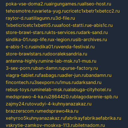
poka-vse-doma2.ru
airgungames.ru
allseo-host.ru
tehosmotre.ru
varieta-yug.ru
cricetc1xbetr1xbetcc2.ru
raytor-d.ru
atillagunn.ru
3d-file.ru
1xbeticricetc1xbetti5.ru
uafoot-statti.ru
e-abis1c.ru
store-brawl-stars.ru
kts-services.ru
dark-sand.ru
sindika-01.ru
sp-life.ru
x-legion.ru
sib-archives.ru
e-abis-1-c.ru
sindika01.ru
venda-festival.ru
store-brawlstars.ru
dooraleksandria.ru
antenna-highly.ru
mine-lab-msk.ru
1-mus.ru
3-sex-porn.ru
ban-damn.ru
purse-factory.ru
viagra-tablet.ru
fasbags.ru
adler-jun.ru
bandamn.ru
fincontech.ru
3sexporn.ru
1mus.ru
darksand.ru
rebus-toys.ru
minelab-msk.ru
alabuga-cityhotel.ru
medsprawo-4-ka.ru
2864420.ru
blagodarenie-spb.ru
zajmy24.ru
tovudyi-4-kuhnyanazakaz.ru
brazzerscom.ru
medsprawo4ka.ru
xehyroo5kuhnyanazakaz.ru
fabrikayfabrikaefabrika.ru
vskrytie-zamkov-moskva-113.ru
biletnadom.ru