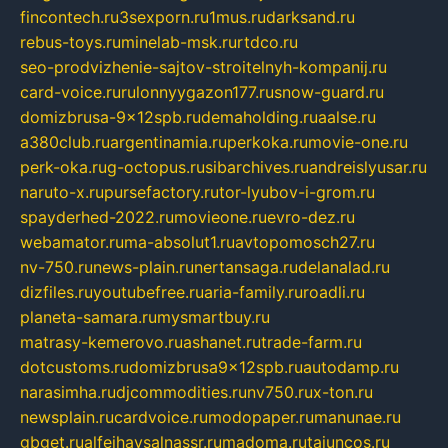
fincontech.ru
3sexporn.ru
1mus.ru
darksand.ru
rebus-toys.ru
minelab-msk.ru
rtdco.ru
seo-prodvizhenie-sajtov-stroitelnyh-kompanij.ru
card-voice.ru
rulonnyygazon177.ru
snow-guard.ru
domizbrusa-9x12spb.ru
demaholding.ru
aalse.ru
a380club.ru
argentinamia.ru
perkoka.ru
movie-one.ru
perk-oka.ru
g-octopus.ru
sibarchives.ru
andreislyusar.ru
naruto-x.ru
pursefactory.ru
tor-lyubov-i-grom.ru
spayderhed-2022.ru
movieone.ru
evro-dez.ru
webamator.ru
ma-absolut1.ru
avtopomosch27.ru
nv-750.ru
news-plain.ru
nertansaga.ru
delanalad.ru
dizfiles.ru
youtubefree.ru
aria-family.ru
roadli.ru
planeta-samara.ru
mysmartbuy.ru
matrasy-kemerovo.ru
ashanet.ru
trade-farm.ru
dotcustoms.ru
domizbrusa9x12spb.ru
autodamp.ru
narasimha.ru
djcommodities.ru
nv750.ru
x-ton.ru
newsplain.ru
cardvoice.ru
modopaper.ru
manunae.ru
gbget.ru
alfeihavsalnassr.ru
madoma.ru
tajuncos.ru