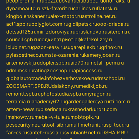
people-of-art.ru
bezzubova.ru
clubtibet.ru
orior-aks.ru
dynamoauto.ru
szk-favorit.ru
carlines.ru
flatnsk.ru
kingbolenskaner.ru
alex-motor.ru
astroline.net.ru
act1.spb.ru
polyglot.com.ru
gidlipetsk.ru
ooo-driada.ru
detsad125.ru
mir-zdoroviya.ru
bruslanovo.ru
siterem.ru
council.spb.ru
лодкипатриот.рф
kafekolizey.ru
iclub.net.ru
gazon-easy.ru
sugarepilekb.ru
grinox.ru
pylesostineco.ru
msts-ozarenie.ru
kameryjooan.ru
artemovskij.ru
dopler.spb.ru
aid70.ru
metall-perm.ru
ndm.msk.ru
ratingzooshop.ru
apiaccess.ru
globalautotrade.info
bezverhovskoe.ru
drsschool.ru
ZOOSMART.SPB.RU
dalakony.ru
medikijob.ru
remontt.spb.ru
photostudia.spb.ru
myragon.ru
terramia.ru
academy62.ru
gardengallereya.ru
rti.com.ru
artem-news.ru
biserinca.ru
krasnodarkurort.com
imshowtv.ru
mebel-v-tule.ru
mobtopik.ru
pcsecurity.net.ru
tool-sib.ru
multimetrunit.ru
sp-tour.ru
fan-cs.ru
santeh-russia.ru
symbian9.net.ru
DSHAIR.RU