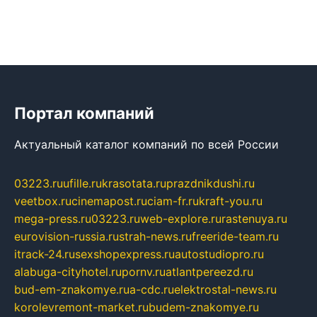
Портал компаний
Актуальный каталог компаний по всей России
03223.ru
ufille.ru
krasotata.ru
prazdnikdushi.ru
veetbox.ru
cinemapost.ru
ciam-fr.ru
kraft-you.ru
mega-press.ru
03223.ru
web-explore.ru
rastenuya.ru
eurovision-russia.ru
strah-news.ru
freeride-team.ru
itrack-24.ru
sexshopexpress.ru
autostudiopro.ru
alabuga-cityhotel.ru
pornv.ru
atlantpereezd.ru
bud-em-znakomye.ru
a-cdc.ru
elektrostal-news.ru
korolevremont-market.ru
budem-znakomye.ru