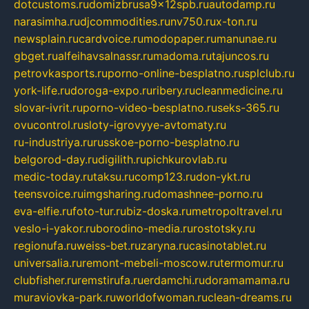
dotcustoms.ru
domizbrusa9x12spb.ru
autodamp.ru
narasimha.ru
djcommodities.ru
nv750.ru
x-ton.ru
newsplain.ru
cardvoice.ru
modopaper.ru
manunae.ru
gbget.ru
alfeihavsalnassr.ru
madoma.ru
tajuncos.ru
petrovkasports.ru
porno-online-besplatno.ru
splclub.ru
york-life.ru
doroga-expo.ru
ribery.ru
cleanmedicine.ru
slovar-ivrit.ru
porno-video-besplatno.ru
seks-365.ru
ovucontrol.ru
sloty-igrovyye-avtomaty.ru
ru-industriya.ru
russkoe-porno-besplatno.ru
belgorod-day.ru
digilith.ru
pichkurovlab.ru
medic-today.ru
taksu.ru
comp123.ru
don-ykt.ru
teensvoice.ru
imgsharing.ru
domashnee-porno.ru
eva-elfie.ru
foto-tur.ru
biz-doska.ru
metropoltravel.ru
veslo-i-yakor.ru
borodino-media.ru
rostotsky.ru
regionufa.ru
weiss-bet.ru
zaryna.ru
casinotablet.ru
universalia.ru
remont-mebeli-moscow.ru
termomur.ru
clubfisher.ru
remstirufa.ru
erdamchi.ru
doramamama.ru
muraviovka-park.ru
worldofwoman.ru
clean-dreams.ru