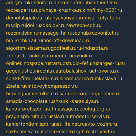
arkrym.ru
kristinita.ru
dircomputer.ru
healthenter.ru
textexperts.ru
pivnaya-kruzhka.ru
kinofilmy-2021.ru
demolalapaluza.ru
tanyavanya.ru
remstir-tolyatti.ru
msdip.ru
jdol.ru
sokolovr.ru
newtech-spb.ru
rezemkleim.ru
massage-tai.ru
seonub.ru
zvonitut.ru
biolisichka24.ru
mncraft-download.ru
algoritm-sistema.ru
godflesh.ru
ru-industria.ru
zebra-tlt.ru
okna-proficom.ru
erynok.ru
onlinekinospace.ru
startupstudio-fefu.ru
zarges-ru.ru
gegenjustizunrecht.ru
autobalashov.ru
utrovortu.ru
spiski-firm.ru
elara-m.ru
kinomusorka.ru
mkcslava.ru
2bets.ru
vintovoykompressor.ru
birminghamvsfulham.ru
sarmat-komp.ru
pioneeri.ru
amadis-chocolate.ru
shkurki-karakulya.ru
kanotiforet.spb.ru
tutmassage.ru
ecolog.org.ru
praga.spb.ru
falcorussia.ru
autodoctorservis.ru
kamertondom.spb.ru
net-life.net.ru
avto-vozim.ru
sakhcamera.ru
alliance-electro.spb.ru
stroyavt.ru