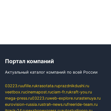
Портал компаний
Актуальный каталог компаний по всей России
03223.ru
ufille.ru
krasotata.ru
prazdnikdushi.ru
veetbox.ru
cinemapost.ru
ciam-fr.ru
kraft-you.ru
mega-press.ru
03223.ru
web-explore.ru
rastenuya.ru
eurovision-russia.ru
strah-news.ru
freeride-team.ru
itrack-24.ru
sexshopexpress.ru
autostudiopro.ru