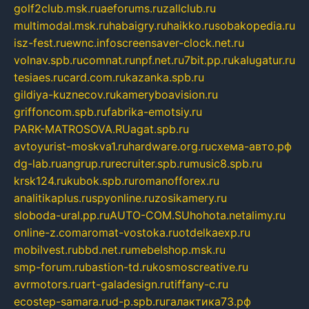
golf2club.msk.ru
aeforums.ru
zallclub.ru
multimodal.msk.ru
habaigry.ru
haikko.ru
sobakopedia.ru
isz-fest.ru
ewnc.info
screensaver-clock.net.ru
volnav.spb.ru
comnat.ru
npf.net.ru
7bit.pp.ru
kalugatur.ru
tesiaes.ru
card.com.ru
kazanka.spb.ru
gildiya-kuznecov.ru
kameryboavision.ru
griffoncom.spb.ru
fabrika-emotsiy.ru
PARK-MATROSOVA.RU
agat.spb.ru
avtoyurist-moskva1.ru
hardware.org.ru
схема-авто.рф
dg-lab.ru
angrup.ru
recruiter.spb.ru
music8.spb.ru
krsk124.ru
kubok.spb.ru
romanofforex.ru
analitikaplus.ru
spyonline.ru
zosikamery.ru
sloboda-ural.pp.ru
AUTO-COM.SU
hohota.net
alimy.ru
online-z.com
aromat-vostoka.ru
otdelkaexp.ru
mobilvest.ru
bbd.net.ru
mebelshop.msk.ru
smp-forum.ru
bastion-td.ru
kosmoscreative.ru
avrmotors.ru
art-galadesign.ru
tiffany-c.ru
ecostep-samara.ru
d-p.spb.ru
галактика73.рф