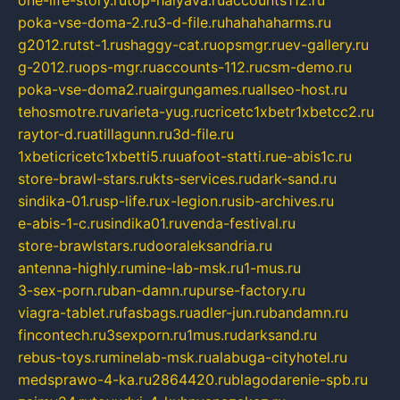
poka-vse-doma-2.ru
3-d-file.ru
hahahaharms.ru
g2012.ru
tst-1.ru
shaggy-cat.ru
opsmgr.ru
ev-gallery.ru
g-2012.ru
ops-mgr.ru
accounts-112.ru
csm-demo.ru
poka-vse-doma2.ru
airgungames.ru
allseo-host.ru
tehosmotre.ru
varieta-yug.ru
cricetc1xbetr1xbetcc2.ru
raytor-d.ru
atillagunn.ru
3d-file.ru
1xbeticricetc1xbetti5.ru
uafoot-statti.ru
e-abis1c.ru
store-brawl-stars.ru
kts-services.ru
dark-sand.ru
sindika-01.ru
sp-life.ru
x-legion.ru
sib-archives.ru
e-abis-1-c.ru
sindika01.ru
venda-festival.ru
store-brawlstars.ru
dooraleksandria.ru
antenna-highly.ru
mine-lab-msk.ru
1-mus.ru
3-sex-porn.ru
ban-damn.ru
purse-factory.ru
viagra-tablet.ru
fasbags.ru
adler-jun.ru
bandamn.ru
fincontech.ru
3sexporn.ru
1mus.ru
darksand.ru
rebus-toys.ru
minelab-msk.ru
alabuga-cityhotel.ru
medsprawo-4-ka.ru
2864420.ru
blagodarenie-spb.ru