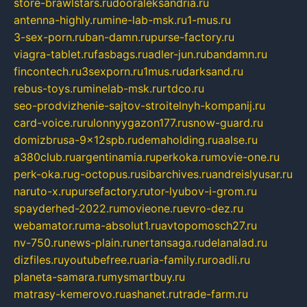
store-brawlstars.ru
dooraleksandria.ru
antenna-highly.ru
mine-lab-msk.ru
1-mus.ru
3-sex-porn.ru
ban-damn.ru
purse-factory.ru
viagra-tablet.ru
fasbags.ru
adler-jun.ru
bandamn.ru
fincontech.ru
3sexporn.ru
1mus.ru
darksand.ru
rebus-toys.ru
minelab-msk.ru
rtdco.ru
seo-prodvizhenie-sajtov-stroitelnyh-kompanij.ru
card-voice.ru
rulonnyygazon177.ru
snow-guard.ru
domizbrusa-9x12spb.ru
demaholding.ru
aalse.ru
a380club.ru
argentinamia.ru
perkoka.ru
movie-one.ru
perk-oka.ru
g-octopus.ru
sibarchives.ru
andreislyusar.ru
naruto-x.ru
pursefactory.ru
tor-lyubov-i-grom.ru
spayderhed-2022.ru
movieone.ru
evro-dez.ru
webamator.ru
ma-absolut1.ru
avtopomosch27.ru
nv-750.ru
news-plain.ru
nertansaga.ru
delanalad.ru
dizfiles.ru
youtubefree.ru
aria-family.ru
roadli.ru
planeta-samara.ru
mysmartbuy.ru
matrasy-kemerovo.ru
ashanet.ru
trade-farm.ru