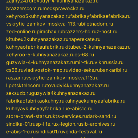
zajmy24.ru
tovudyi-4-kuhnyanazakaz.ru
brazzerscom.ru
medsprawo4ka.ru
xehyroo5kuhnyanazakaz.ru
fabrikayfabrikaefabrika.ru
vskrytie-zamkov-moskva-113.ru
biletnadom.ru
zed-online.ru
pimchax.ru
brazzers-hd.ru
z-host.ru
kitubeu2kuhnyanazakaz.ru
naperekate.ru
kuhnyaofabrikaufabrik.ru
kitubeu-2-kuhnyanazakaz.ru
xehyroo-5-kuhnyanazakaz.ru
cs-68.ru
guzywia-4-kuhnyanazakaz.ru
mir-tk.ru
vlknrussia.ru
cs68.ru
vladivostok-map.ru
video-seks.ru
bankaribi.ru
raszar.ru
vskrytie-zamkov-moskva113.ru
lipetsktelecom.ru
tovudyi4kuhnyanazakaz.ru
seksuzb.ru
guzywia4kuhnyanazakaz.ru
fabrikaofabrikaokuhny.ru
kuhnyaekuhnyaafabrika.ru
kuhnyaykuhnyayfabrika.ru
e-abis1c.ru
store-brawl-stars.ru
kts-services.ru
dark-sand.ru
sindika-01.ru
sp-life.ru
x-legion.ru
sib-archives.ru
e-abis-1-c.ru
sindika01.ru
venda-festival.ru