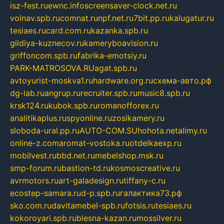
isz-fest.ru
ewnc.info
screensaver-clock.net.ru
volnav.spb.ru
comnat.ru
npf.net.ru
7bit.pp.ru
kalugatur.ru
tesiaes.ru
card.com.ru
kazanka.spb.ru
gildiya-kuznecov.ru
kameryboavision.ru
griffoncom.spb.ru
fabrika-emotsiy.ru
PARK-MATROSOVA.RU
agat.spb.ru
avtoyurist-moskva1.ru
hardware.org.ru
схема-авто.рф
dg-lab.ru
angrup.ru
recruiter.spb.ru
music8.spb.ru
krsk124.ru
kubok.spb.ru
romanofforex.ru
analitikaplus.ru
spyonline.ru
zosikamery.ru
sloboda-ural.pp.ru
AUTO-COM.SU
hohota.net
alimy.ru
online-z.com
aromat-vostoka.ru
otdelkaexp.ru
mobilvest.ru
bbd.net.ru
mebelshop.msk.ru
smp-forum.ru
bastion-td.ru
kosmoscreative.ru
avrmotors.ru
art-galadesign.ru
tiffany-c.ru
ecostep-samara.ru
d-p.spb.ru
галактика73.рф
sko.com.ru
davitamebel-spb.ru
fotsis.ru
tesiaes.ru
kokoroyari.spb.ru
blesna-kazan.ru
mossilver.ru