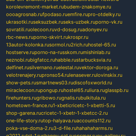
korolevremont-market.ru
budem-znakomye.ru
oooagrosnab.ru
fpodaso.ru
emfire.ru
pro-otdelky.ru
ukrasotki.ru
seksuzbek.ru
seks-uzbek.ru
porno-vk.ru
sovratili.ru
olecoon.ru
vd-dosug.ru
adonyev.ru
rbc-news.ru
porno-skvirt.ru
krospr.ru
13autor-kolonka.ru
sormol.ru
2rich.ru
hostel-65.ru
hostserve.ru
porno-na-russkom.ru
mishinlab.ru
neznobi.ru
bigfatcc.ru
habble.ru
starbucksvia.ru
delfinet.ru
silvernano.ru
elestal.ru
vektor-doroga.ru
velotrenajery.ru
pronso54.ru
lenasever.ru
lovinskix.ru
show-pets.ru
smartnews03.ru
discofoxworld.ru
miraclecoon.ru
pongup.ru
hostel65.ru
liura.ru
glasspb.ru
firehunters.ru
gribowo.ru
gnalis.ru
bulkitula.ru
hometown-france.ru
1-xbeticricetc-1-xbetti-5.ru
shop-garena.ru
cricetc-1-xbetr-1-xbetcc-2.ru
one-life-story.ru
top-halyava.ru
accounts112.ru
poka-vse-doma-2.ru
3-d-file.ru
hahahaharms.ru
g2012.ru
tst-1.ru
shaggy-cat.ru
opsmgr.ru
ev-gallery.ru