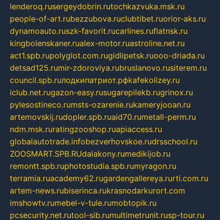
lenderoq.ru
sergeydobrin.ru
tochkazvuka.msk.ru
people-of-art.ru
bezzubova.ru
clubtibet.ru
orior-aks.ru
dynamoauto.ru
szk-favorit.ru
carlines.ru
flatnsk.ru
kingbolenskaner.ru
alex-motor.ru
astroline.net.ru
act1.spb.ru
polyglot.com.ru
gidlipetsk.ru
ooo-driada.ru
detsad125.ru
mir-zdoroviya.ru
bruslanovo.ru
siterem.ru
council.spb.ru
лодкипатриот.рф
kafekolizey.ru
iclub.net.ru
gazon-easy.ru
sugarepilekb.ru
grinox.ru
pylesostineco.ru
msts-ozarenie.ru
kameryjooan.ru
artemovskij.ru
dopler.spb.ru
aid70.ru
metall-perm.ru
ndm.msk.ru
ratingzooshop.ru
apiaccess.ru
globalautotrade.info
bezverhovskoe.ru
drsschool.ru
ZOOSMART.SPB.RU
dalakony.ru
medikijob.ru
remontt.spb.ru
photostudia.spb.ru
myragon.ru
terramia.ru
academy62.ru
gardengallereya.ru
rti.com.ru
artem-news.ru
biserinca.ru
krasnodarkurort.com
imshowtv.ru
mebel-v-tule.ru
mobtopik.ru
pcsecurity.net.ru
tool-sib.ru
multimetrunit.ru
sp-tour.ru