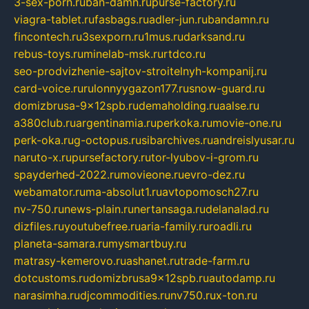
3-sex-porn.ru
ban-damn.ru
purse-factory.ru
viagra-tablet.ru
fasbags.ru
adler-jun.ru
bandamn.ru
fincontech.ru
3sexporn.ru
1mus.ru
darksand.ru
rebus-toys.ru
minelab-msk.ru
rtdco.ru
seo-prodvizhenie-sajtov-stroitelnyh-kompanij.ru
card-voice.ru
rulonnyygazon177.ru
snow-guard.ru
domizbrusa-9x12spb.ru
demaholding.ru
aalse.ru
a380club.ru
argentinamia.ru
perkoka.ru
movie-one.ru
perk-oka.ru
g-octopus.ru
sibarchives.ru
andreislyusar.ru
naruto-x.ru
pursefactory.ru
tor-lyubov-i-grom.ru
spayderhed-2022.ru
movieone.ru
evro-dez.ru
webamator.ru
ma-absolut1.ru
avtopomosch27.ru
nv-750.ru
news-plain.ru
nertansaga.ru
delanalad.ru
dizfiles.ru
youtubefree.ru
aria-family.ru
roadli.ru
planeta-samara.ru
mysmartbuy.ru
matrasy-kemerovo.ru
ashanet.ru
trade-farm.ru
dotcustoms.ru
domizbrusa9x12spb.ru
autodamp.ru
narasimha.ru
djcommodities.ru
nv750.ru
x-ton.ru