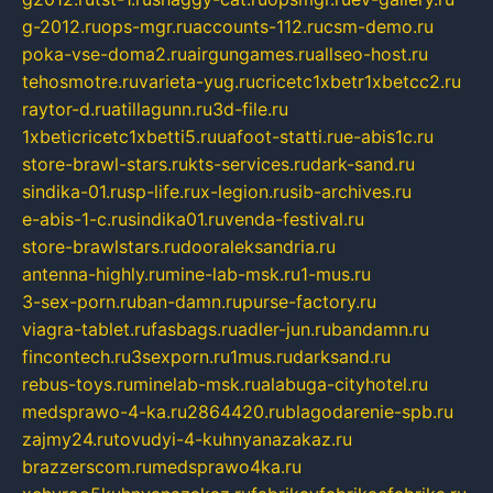
g-2012.ru
ops-mgr.ru
accounts-112.ru
csm-demo.ru
poka-vse-doma2.ru
airgungames.ru
allseo-host.ru
tehosmotre.ru
varieta-yug.ru
cricetc1xbetr1xbetcc2.ru
raytor-d.ru
atillagunn.ru
3d-file.ru
1xbeticricetc1xbetti5.ru
uafoot-statti.ru
e-abis1c.ru
store-brawl-stars.ru
kts-services.ru
dark-sand.ru
sindika-01.ru
sp-life.ru
x-legion.ru
sib-archives.ru
e-abis-1-c.ru
sindika01.ru
venda-festival.ru
store-brawlstars.ru
dooraleksandria.ru
antenna-highly.ru
mine-lab-msk.ru
1-mus.ru
3-sex-porn.ru
ban-damn.ru
purse-factory.ru
viagra-tablet.ru
fasbags.ru
adler-jun.ru
bandamn.ru
fincontech.ru
3sexporn.ru
1mus.ru
darksand.ru
rebus-toys.ru
minelab-msk.ru
alabuga-cityhotel.ru
medsprawo-4-ka.ru
2864420.ru
blagodarenie-spb.ru
zajmy24.ru
tovudyi-4-kuhnyanazakaz.ru
brazzerscom.ru
medsprawo4ka.ru