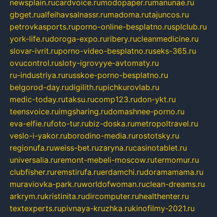
newsplain.ru
cardvoice.ru
modopaper.ru
manunae.ru
gbget.ru
alfeihavsalnassr.ru
madoma.ru
tajuncos.ru
petrovkasports.ru
porno-online-besplatno.ru
splclub.ru
york-life.ru
doroga-expo.ru
ribery.ru
cleanmedicine.ru
slovar-ivrit.ru
porno-video-besplatno.ru
seks-365.ru
ovucontrol.ru
sloty-igrovyye-avtomaty.ru
ru-industriya.ru
russkoe-porno-besplatno.ru
belgorod-day.ru
digilith.ru
pichkurovlab.ru
medic-today.ru
taksu.ru
comp123.ru
don-ykt.ru
teensvoice.ru
imgsharing.ru
domashnee-porno.ru
eva-elfie.ru
foto-tur.ru
biz-doska.ru
metropoltravel.ru
veslo-i-yakor.ru
borodino-media.ru
rostotsky.ru
regionufa.ru
weiss-bet.ru
zaryna.ru
casinotablet.ru
universalia.ru
remont-mebeli-moscow.ru
termomur.ru
clubfisher.ru
remstirufa.ru
erdamchi.ru
doramamama.ru
muraviovka-park.ru
worldofwoman.ru
clean-dreams.ru
arkrym.ru
kristinita.ru
dircomputer.ru
healthenter.ru
textexperts.ru
pivnaya-kruzhka.ru
kinofilmy-2021.ru