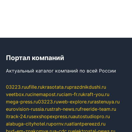
Портал компаний
Актуальный каталог компаний по всей России
03223.ru
ufille.ru
krasotata.ru
prazdnikdushi.ru
veetbox.ru
cinemapost.ru
ciam-fr.ru
kraft-you.ru
mega-press.ru
03223.ru
web-explore.ru
rastenuya.ru
eurovision-russia.ru
strah-news.ru
freeride-team.ru
itrack-24.ru
sexshopexpress.ru
autostudiopro.ru
alabuga-cityhotel.ru
pornv.ru
atlantpereezd.ru
bud-em-znakomye.ru
a-cdc.ru
elektrostal-news.ru