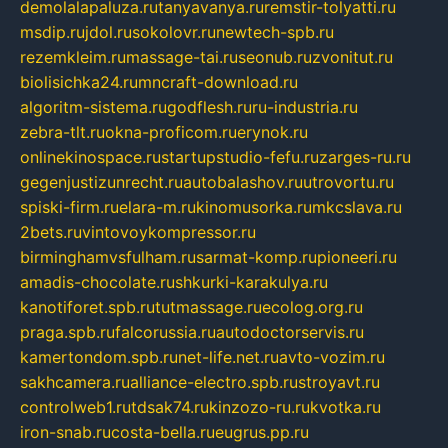
demolalapaluza.ru
tanyavanya.ru
remstir-tolyatti.ru
msdip.ru
jdol.ru
sokolovr.ru
newtech-spb.ru
rezemkleim.ru
massage-tai.ru
seonub.ru
zvonitut.ru
biolisichka24.ru
mncraft-download.ru
algoritm-sistema.ru
godflesh.ru
ru-industria.ru
zebra-tlt.ru
okna-proficom.ru
erynok.ru
onlinekinospace.ru
startupstudio-fefu.ru
zarges-ru.ru
gegenjustizunrecht.ru
autobalashov.ru
utrovortu.ru
spiski-firm.ru
elara-m.ru
kinomusorka.ru
mkcslava.ru
2bets.ru
vintovoykompressor.ru
birminghamvsfulham.ru
sarmat-komp.ru
pioneeri.ru
amadis-chocolate.ru
shkurki-karakulya.ru
kanotiforet.spb.ru
tutmassage.ru
ecolog.org.ru
praga.spb.ru
falcorussia.ru
autodoctorservis.ru
kamertondom.spb.ru
net-life.net.ru
avto-vozim.ru
sakhcamera.ru
alliance-electro.spb.ru
stroyavt.ru
controlweb1.ru
tdsak74.ru
kinzozo-ru.ru
kvotka.ru
iron-snab.ru
costa-bella.ru
eugrus.pp.ru