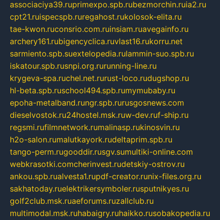
associaciya39.ru
primexpo.spb.ru
bezmorchin.ru
ia2.ru
cpt21.ru
ispecspb.ru
regahost.ru
kolosok-elita.ru
tae-kwon.ru
consrio.com.ru
insiam.ru
avegainfo.ru
archery161.ru
bigencyclica.ru
vlast16.ru
korru.net
sarmiento.spb.su
extelopedia.ru
lammin-suo.spb.ru
iskatour.spb.ru
snpi.org.ru
running-line.ru
krygeva-spa.ru
chel.net.ru
rust-loco.ru
dugshop.ru
hl-beta.spb.ru
school494.spb.ru
mymubaby.ru
epoha-metalband.ru
ngr.spb.ru
rusgosnews.com
dieselvostok.ru
24hostel.msk.ru
w-dev.ru
f-ship.ru
regsmi.ru
filmnetwork.ru
malinasp.ru
kinosvin.ru
h2o-salon.ru
malutkayork.ru
deltaprim.spb.ru
tango-perm.ru
gooddir.ru
sgv.su
multiki-online.com
webkrasotki.com
cherinvest.ru
detskiy-ostrov.ru
ankou.spb.ru
alvesta1.ru
pdf-creator.ru
nix-files.org.ru
sakhatoday.ru
elektrikersymboler.ru
sputnikyes.ru
golf2club.msk.ru
aeforums.ru
zallclub.ru
multimodal.msk.ru
habaigry.ru
haikko.ru
sobakopedia.ru