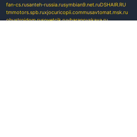
fan-cs.ru
santeh-russia.ru
symbian9.net.ru
DSHAIR.RU
tmmotors.spb.ru
xjocuricopii.com
musavtomat.msk.ru
obustrojdom.ru
sovetcik.ru
ybaranovskaya.ru
ppknews.ru
cult-alshei.ru
JAPANRUSSIA.RU
proekciyamebel.ru
imper-finans.ru
rim.org.ru
glamourai.ru
brassminus.ru
zabor-pro.ru
ftn.pp.ru
dorogoe58.ru
laimengpacker.ru
kuzova-zapchasti.ru
sageerp.ru
taxodrom.ru
dsrazvitie.ru
hardcity.net.ru
ratinghomegames.ru
topservice25.ru
gubernyan.ru
gtglasslined.ru
ii4.ru
tssport.spb.ru
andorra24.com
blackwallstreet.ru
oboimos.ru
optim-doors.com.ru
ikuch.ru
nycr.org.ru
npa21.ru
vremya-ch.spb.ru
desert000.ru
ivtorgi.ru
ifiori.ru
catalog-statei.ru
dcv.org.ru
spetsmaster174.ru
ipkameryhiseeu.ru
dum26.ru
ruspol.spb.ru
fr-opendp.ru
kam-solnyshko.ru
cheyenne-arapaho.ru
sevzapmetal.spb.ru
ted-lapidus.spb.ru
parasite-eliminator.ru
sigma-complete.ru
modernworld.ru
dama-moda.ru