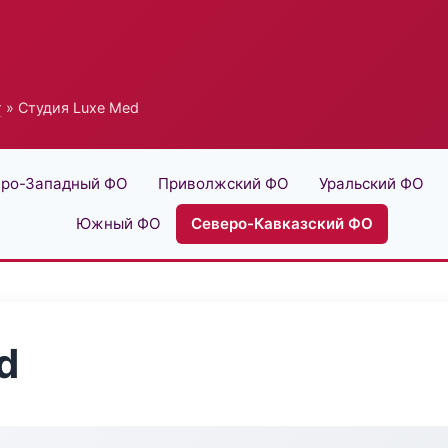
г
» Студия Luxe Med
ро-Западный ФО
Приволжский ФО
Уральский ФО
Южный ФО
Северо-Кавказский ФО
d