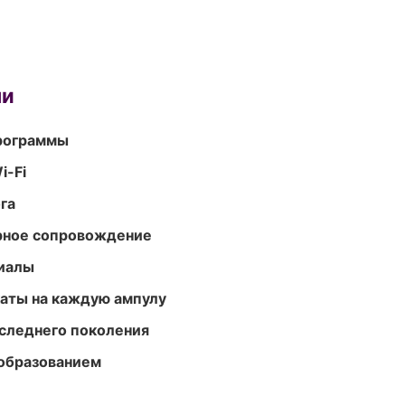
ми
программы
i-Fi
га
урное сопровождение
риалы
аты на каждую ампулу
следнего поколения
образованием