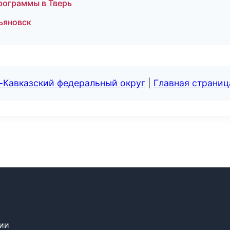
рограммы в Тверь
ьяновск
-Кавказский федеральный округ
|
Главная страниц
сии