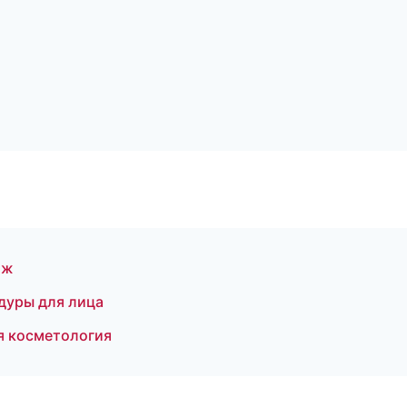
яж
дуры для лица
я косметология