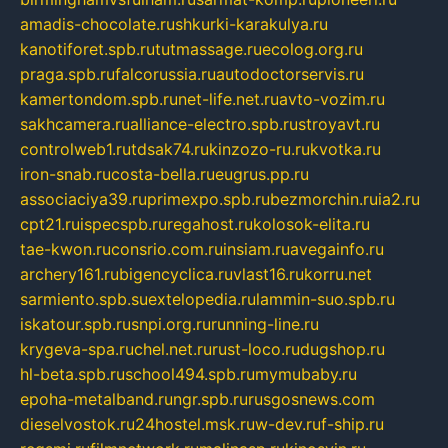
amadis-chocolate.ru
shkurki-karakulya.ru
kanotiforet.spb.ru
tutmassage.ru
ecolog.org.ru
praga.spb.ru
falcorussia.ru
autodoctorservis.ru
kamertondom.spb.ru
net-life.net.ru
avto-vozim.ru
sakhcamera.ru
alliance-electro.spb.ru
stroyavt.ru
controlweb1.ru
tdsak74.ru
kinzozo-ru.ru
kvotka.ru
iron-snab.ru
costa-bella.ru
eugrus.pp.ru
associaciya39.ru
primexpo.spb.ru
bezmorchin.ru
ia2.ru
cpt21.ru
ispecspb.ru
regahost.ru
kolosok-elita.ru
tae-kwon.ru
consrio.com.ru
insiam.ru
avegainfo.ru
archery161.ru
bigencyclica.ru
vlast16.ru
korru.net
sarmiento.spb.su
extelopedia.ru
lammin-suo.spb.ru
iskatour.spb.ru
snpi.org.ru
running-line.ru
krygeva-spa.ru
chel.net.ru
rust-loco.ru
dugshop.ru
hl-beta.spb.ru
school494.spb.ru
mymubaby.ru
epoha-metalband.ru
ngr.spb.ru
rusgosnews.com
dieselvostok.ru
24hostel.msk.ru
w-dev.ru
f-ship.ru