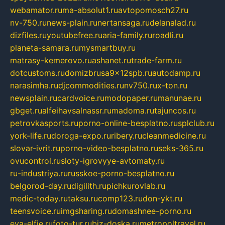
webamator.ru
ma-absolut1.ru
avtopomosch27.ru
nv-750.ru
news-plain.ru
nertansaga.ru
delanalad.ru
dizfiles.ru
youtubefree.ru
aria-family.ru
roadli.ru
planeta-samara.ru
mysmartbuy.ru
matrasy-kemerovo.ru
ashanet.ru
trade-farm.ru
dotcustoms.ru
domizbrusa9x12spb.ru
autodamp.ru
narasimha.ru
djcommodities.ru
nv750.ru
x-ton.ru
newsplain.ru
cardvoice.ru
modopaper.ru
manunae.ru
gbget.ru
alfeihavsalnassr.ru
madoma.ru
tajuncos.ru
petrovkasports.ru
porno-online-besplatno.ru
splclub.ru
york-life.ru
doroga-expo.ru
ribery.ru
cleanmedicine.ru
slovar-ivrit.ru
porno-video-besplatno.ru
seks-365.ru
ovucontrol.ru
sloty-igrovyye-avtomaty.ru
ru-industriya.ru
russkoe-porno-besplatno.ru
belgorod-day.ru
digilith.ru
pichkurovlab.ru
medic-today.ru
taksu.ru
comp123.ru
don-ykt.ru
teensvoice.ru
imgsharing.ru
domashnee-porno.ru
eva-elfie.ru
foto-tur.ru
biz-doska.ru
metropoltravel.ru