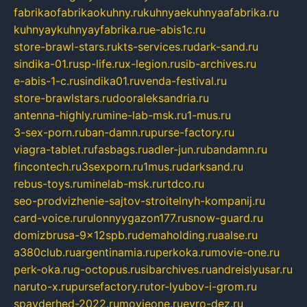
fabrikaofabrikaokuhny.ru
kuhnyaekuhnyaafabrika.ru
kuhnyaykuhnyayfabrika.ru
e-abis1c.ru
store-brawl-stars.ru
kts-services.ru
dark-sand.ru
sindika-01.ru
sp-life.ru
x-legion.ru
sib-archives.ru
e-abis-1-c.ru
sindika01.ru
venda-festival.ru
store-brawlstars.ru
dooraleksandria.ru
antenna-highly.ru
mine-lab-msk.ru
1-mus.ru
3-sex-porn.ru
ban-damn.ru
purse-factory.ru
viagra-tablet.ru
fasbags.ru
adler-jun.ru
bandamn.ru
fincontech.ru
3sexporn.ru
1mus.ru
darksand.ru
rebus-toys.ru
minelab-msk.ru
rtdco.ru
seo-prodvizhenie-sajtov-stroitelnyh-kompanij.ru
card-voice.ru
rulonnyygazon177.ru
snow-guard.ru
domizbrusa-9x12spb.ru
demaholding.ru
aalse.ru
a380club.ru
argentinamia.ru
perkoka.ru
movie-one.ru
perk-oka.ru
g-octopus.ru
sibarchives.ru
andreislyusar.ru
naruto-x.ru
pursefactory.ru
tor-lyubov-i-grom.ru
spayderhed-2022.ru
movieone.ru
evro-dez.ru