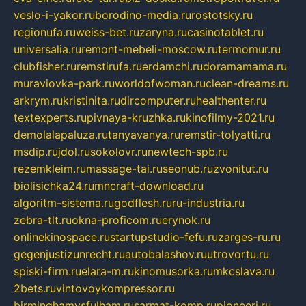
veslo-i-yakor.ru
borodino-media.ru
rostotsky.ru
regionufa.ru
weiss-bet.ru
zaryna.ru
casinotablet.ru
universalia.ru
remont-mebeli-moscow.ru
termomur.ru
clubfisher.ru
remstirufa.ru
erdamchi.ru
doramamama.ru
muraviovka-park.ru
worldofwoman.ru
clean-dreams.ru
arkrym.ru
kristinita.ru
dircomputer.ru
healthenter.ru
textexperts.ru
pivnaya-kruzhka.ru
kinofilmy-2021.ru
demolalapaluza.ru
tanyavanya.ru
remstir-tolyatti.ru
msdip.ru
jdol.ru
sokolovr.ru
newtech-spb.ru
rezemkleim.ru
massage-tai.ru
seonub.ru
zvonitut.ru
biolisichka24.ru
mncraft-download.ru
algoritm-sistema.ru
godflesh.ru
ru-industria.ru
zebra-tlt.ru
okna-proficom.ru
erynok.ru
onlinekinospace.ru
startupstudio-fefu.ru
zarges-ru.ru
gegenjustizunrecht.ru
autobalashov.ru
utrovortu.ru
spiski-firm.ru
elara-m.ru
kinomusorka.ru
mkcslava.ru
2bets.ru
vintovoykompressor.ru
birminghamvsfulham.ru
sarmat-komp.ru
pioneeri.ru