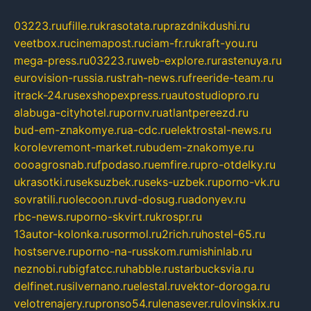
03223.ru
ufille.ru
krasotata.ru
prazdnikdushi.ru
veetbox.ru
cinemapost.ru
ciam-fr.ru
kraft-you.ru
mega-press.ru
03223.ru
web-explore.ru
rastenuya.ru
eurovision-russia.ru
strah-news.ru
freeride-team.ru
itrack-24.ru
sexshopexpress.ru
autostudiopro.ru
alabuga-cityhotel.ru
pornv.ru
atlantpereezd.ru
bud-em-znakomye.ru
a-cdc.ru
elektrostal-news.ru
korolevremont-market.ru
budem-znakomye.ru
oooagrosnab.ru
fpodaso.ru
emfire.ru
pro-otdelky.ru
ukrasotki.ru
seksuzbek.ru
seks-uzbek.ru
porno-vk.ru
sovratili.ru
olecoon.ru
vd-dosug.ru
adonyev.ru
rbc-news.ru
porno-skvirt.ru
krospr.ru
13autor-kolonka.ru
sormol.ru
2rich.ru
hostel-65.ru
hostserve.ru
porno-na-russkom.ru
mishinlab.ru
neznobi.ru
bigfatcc.ru
habble.ru
starbucksvia.ru
delfinet.ru
silvernano.ru
elestal.ru
vektor-doroga.ru
velotrenajery.ru
pronso54.ru
lenasever.ru
lovinskix.ru