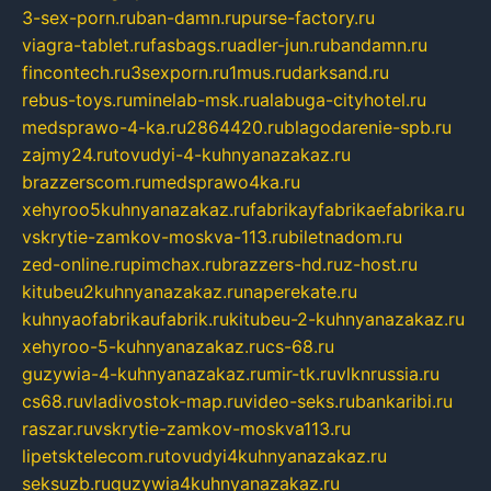
3-sex-porn.ru
ban-damn.ru
purse-factory.ru
viagra-tablet.ru
fasbags.ru
adler-jun.ru
bandamn.ru
fincontech.ru
3sexporn.ru
1mus.ru
darksand.ru
rebus-toys.ru
minelab-msk.ru
alabuga-cityhotel.ru
medsprawo-4-ka.ru
2864420.ru
blagodarenie-spb.ru
zajmy24.ru
tovudyi-4-kuhnyanazakaz.ru
brazzerscom.ru
medsprawo4ka.ru
xehyroo5kuhnyanazakaz.ru
fabrikayfabrikaefabrika.ru
vskrytie-zamkov-moskva-113.ru
biletnadom.ru
zed-online.ru
pimchax.ru
brazzers-hd.ru
z-host.ru
kitubeu2kuhnyanazakaz.ru
naperekate.ru
kuhnyaofabrikaufabrik.ru
kitubeu-2-kuhnyanazakaz.ru
xehyroo-5-kuhnyanazakaz.ru
cs-68.ru
guzywia-4-kuhnyanazakaz.ru
mir-tk.ru
vlknrussia.ru
cs68.ru
vladivostok-map.ru
video-seks.ru
bankaribi.ru
raszar.ru
vskrytie-zamkov-moskva113.ru
lipetsktelecom.ru
tovudyi4kuhnyanazakaz.ru
seksuzb.ru
guzywia4kuhnyanazakaz.ru