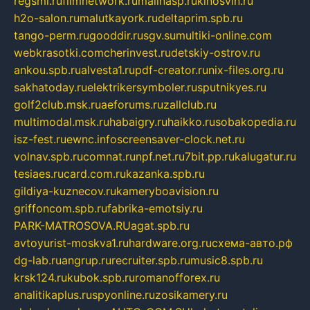
regsmi.ru
filmnetwork.ru
malinasp.ru
kinosvin.ru
h2o-salon.ru
malutkayork.ru
deltaprim.spb.ru
tango-perm.ru
gooddir.ru
sgv.su
multiki-online.com
webkrasotki.com
cherinvest.ru
detskiy-ostrov.ru
ankou.spb.ru
alvesta1.ru
pdf-creator.ru
nix-files.org.ru
sakhatoday.ru
elektrikersymboler.ru
sputnikyes.ru
golf2club.msk.ru
aeforums.ru
zallclub.ru
multimodal.msk.ru
habaigry.ru
haikko.ru
sobakopedia.ru
isz-fest.ru
ewnc.info
screensaver-clock.net.ru
volnav.spb.ru
comnat.ru
npf.net.ru
7bit.pp.ru
kalugatur.ru
tesiaes.ru
card.com.ru
kazanka.spb.ru
gildiya-kuznecov.ru
kameryboavision.ru
griffoncom.spb.ru
fabrika-emotsiy.ru
PARK-MATROSOVA.RU
agat.spb.ru
avtoyurist-moskva1.ru
hardware.org.ru
схема-авто.рф
dg-lab.ru
angrup.ru
recruiter.spb.ru
music8.spb.ru
krsk124.ru
kubok.spb.ru
romanofforex.ru
analitikaplus.ru
spyonline.ru
zosikamery.ru