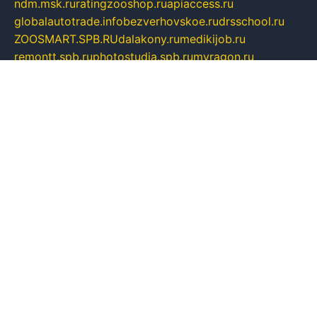
ndm.msk.ru
ratingzooshop.ru
apiaccess.ru
globalautotrade.info
bezverhovskoe.ru
drsschool.ru
ZOOSMART.SPB.RU
dalakony.ru
medikijob.ru
remontt.spb.ru
photostudia.spb.ru
myragon.ru
terramia.ru
academy62.ru
gardengallereya.ru
rti.com.ru
artem-news.ru
biserinca.ru
krasnodarkurort.com
imshowtv.ru
mebel-v-tule.ru
mobtopik.ru
pcsecurity.net.ru
tool-sib.ru
multimetrunit.ru
sp-tour.ru
fan-cs.ru
santeh-russia.ru
symbian9.net.ru
DSHAIR.RU
tmmotors.spb.ru
xjocuricopii.com
musavtomat.msk.ru
obustrojdom.ru
sovetcik.ru
ybaranovskaya.ru
ppknews.ru
cult-alshei.ru
JAPANRUSSIA.RU
proekciyamebel.ru
imper-finans.ru
rim.org.ru
glamourai.ru
brassminus.ru
zabor-pro.ru
ftn.pp.ru
dorogoe58.ru
laimengpacker.ru
kuzova-zapchasti.ru
sageerp.ru
taxodrom.ru
dsrazvitie.ru
hardcity.net.ru
ratinghomegames.ru
topservice25.ru
gubernyan.ru
gtglasslined.ru
ii4.ru
tssport.spb.ru
andorra24.com