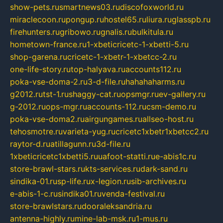
show-pets.ru
smartnews03.ru
discofoxworld.ru
miraclecoon.ru
pongup.ru
hostel65.ru
liura.ru
glasspb.ru
firehunters.ru
gribowo.ru
gnalis.ru
bulkitula.ru
hometown-france.ru
1-xbeticricetc-1-xbetti-5.ru
shop-garena.ru
cricetc-1-xbetr-1-xbetcc-2.ru
one-life-story.ru
top-halyava.ru
accounts112.ru
poka-vse-doma-2.ru
3-d-file.ru
hahahaharms.ru
g2012.ru
tst-1.ru
shaggy-cat.ru
opsmgr.ru
ev-gallery.ru
g-2012.ru
ops-mgr.ru
accounts-112.ru
csm-demo.ru
poka-vse-doma2.ru
airgungames.ru
allseo-host.ru
tehosmotre.ru
varieta-yug.ru
cricetc1xbetr1xbetcc2.ru
raytor-d.ru
atillagunn.ru
3d-file.ru
1xbeticricetc1xbetti5.ru
uafoot-statti.ru
e-abis1c.ru
store-brawl-stars.ru
kts-services.ru
dark-sand.ru
sindika-01.ru
sp-life.ru
x-legion.ru
sib-archives.ru
e-abis-1-c.ru
sindika01.ru
venda-festival.ru
store-brawlstars.ru
dooraleksandria.ru
antenna-highly.ru
mine-lab-msk.ru
1-mus.ru