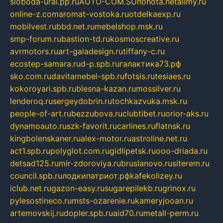
sloboda-ural.pp.ru
AUTO-COM.SU
hohota.net
alimy.ru
online-z.com
aromat-vostoka.ru
otdelkaexp.ru
mobilvest.ru
bbd.net.ru
mebelshop.msk.ru
smp-forum.ru
bastion-td.ru
kosmoscreative.ru
avrmotors.ru
art-galadesign.ru
tiffany-c.ru
ecostep-samara.ru
d-p.spb.ru
галактика73.рф
sko.com.ru
davitamebel-spb.ru
fotsis.ru
tesiaes.ru
kokoroyari.spb.ru
blesna-kazan.ru
mossilver.ru
lenderoq.ru
sergeydobrin.ru
tochkazvuka.msk.ru
people-of-art.ru
bezzubova.ru
clubtibet.ru
orior-aks.ru
dynamoauto.ru
szk-favorit.ru
carlines.ru
flatnsk.ru
kingbolenskaner.ru
alex-motor.ru
astroline.net.ru
act1.spb.ru
polyglot.com.ru
gidlipetsk.ru
ooo-driada.ru
detsad125.ru
mir-zdoroviya.ru
bruslanovo.ru
siterem.ru
council.spb.ru
лодкипатриот.рф
kafekolizey.ru
iclub.net.ru
gazon-easy.ru
sugarepilekb.ru
grinox.ru
pylesostineco.ru
msts-ozarenie.ru
kameryjooan.ru
artemovskij.ru
dopler.spb.ru
aid70.ru
metall-perm.ru