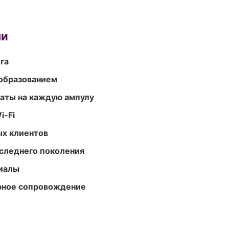
ми
га
образованием
аты на каждую ампулу
i-Fi
ых клиентов
следнего поколения
риалы
урное сопровождение