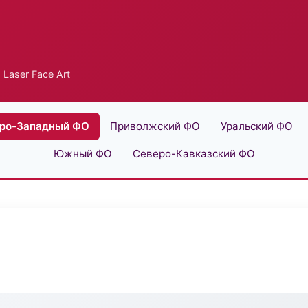
 Laser Face Art
ро-Западный ФО
Приволжский ФО
Уральский ФО
Южный ФО
Северо-Кавказский ФО