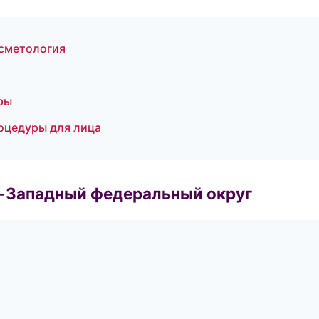
осметология
ры
оцедуры для лица
о-Западный федеральный округ