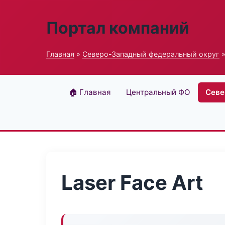
Портал компаний
Главная
»
Северо-Западный федеральный округ
»
🏠 Главная
Центральный ФО
Севе
Laser Face Art