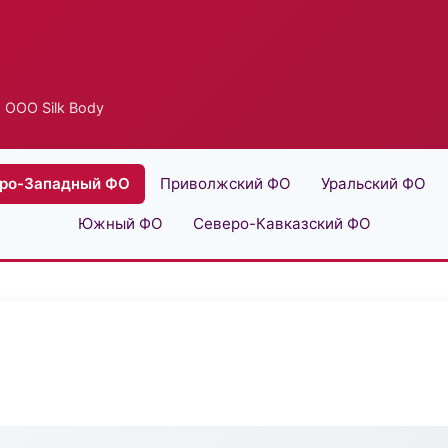
 ООО Silk Body
ро-Западный ФО
Приволжский ФО
Уральский ФО
Южный ФО
Северо-Кавказский ФО