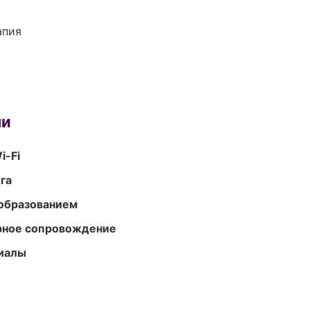
апия
ми
i-Fi
га
образованием
урное сопровождение
риалы