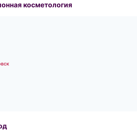
ионная косметология
овск
од