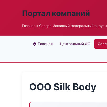
Портал компаний
Главная
»
Северо-Западный федеральный округ
»
🏠 Главная
Центральный ФО
Севе
ООО Silk Body