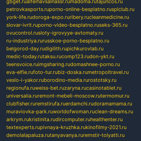
gbget.ru
alfeihavsalnassr.ru
madoma.ru
tajuncos.ru
petrovkasports.ru
porno-online-besplatno.ru
splclub.ru
york-life.ru
doroga-expo.ru
ribery.ru
cleanmedicine.ru
slovar-ivrit.ru
porno-video-besplatno.ru
seks-365.ru
ovucontrol.ru
sloty-igrovyye-avtomaty.ru
ru-industriya.ru
russkoe-porno-besplatno.ru
belgorod-day.ru
digilith.ru
pichkurovlab.ru
medic-today.ru
taksu.ru
comp123.ru
don-ykt.ru
teensvoice.ru
imgsharing.ru
domashnee-porno.ru
eva-elfie.ru
foto-tur.ru
biz-doska.ru
metropoltravel.ru
veslo-i-yakor.ru
borodino-media.ru
rostotsky.ru
regionufa.ru
weiss-bet.ru
zaryna.ru
casinotablet.ru
universalia.ru
remont-mebeli-moscow.ru
termomur.ru
clubfisher.ru
remstirufa.ru
erdamchi.ru
doramamama.ru
muraviovka-park.ru
worldofwoman.ru
clean-dreams.ru
arkrym.ru
kristinita.ru
dircomputer.ru
healthenter.ru
textexperts.ru
pivnaya-kruzhka.ru
kinofilmy-2021.ru
demolalapaluza.ru
tanyavanya.ru
remstir-tolyatti.ru