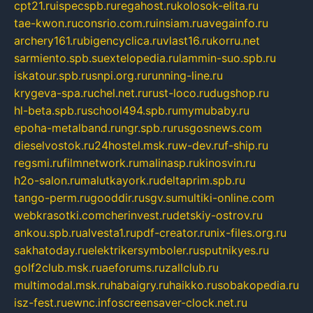
cpt21.ru
ispecspb.ru
regahost.ru
kolosok-elita.ru
tae-kwon.ru
consrio.com.ru
insiam.ru
avegainfo.ru
archery161.ru
bigencyclica.ru
vlast16.ru
korru.net
sarmiento.spb.su
extelopedia.ru
lammin-suo.spb.ru
iskatour.spb.ru
snpi.org.ru
running-line.ru
krygeva-spa.ru
chel.net.ru
rust-loco.ru
dugshop.ru
hl-beta.spb.ru
school494.spb.ru
mymubaby.ru
epoha-metalband.ru
ngr.spb.ru
rusgosnews.com
dieselvostok.ru
24hostel.msk.ru
w-dev.ru
f-ship.ru
regsmi.ru
filmnetwork.ru
malinasp.ru
kinosvin.ru
h2o-salon.ru
malutkayork.ru
deltaprim.spb.ru
tango-perm.ru
gooddir.ru
sgv.su
multiki-online.com
webkrasotki.com
cherinvest.ru
detskiy-ostrov.ru
ankou.spb.ru
alvesta1.ru
pdf-creator.ru
nix-files.org.ru
sakhatoday.ru
elektrikersymboler.ru
sputnikyes.ru
golf2club.msk.ru
aeforums.ru
zallclub.ru
multimodal.msk.ru
habaigry.ru
haikko.ru
sobakopedia.ru
isz-fest.ru
ewnc.info
screensaver-clock.net.ru