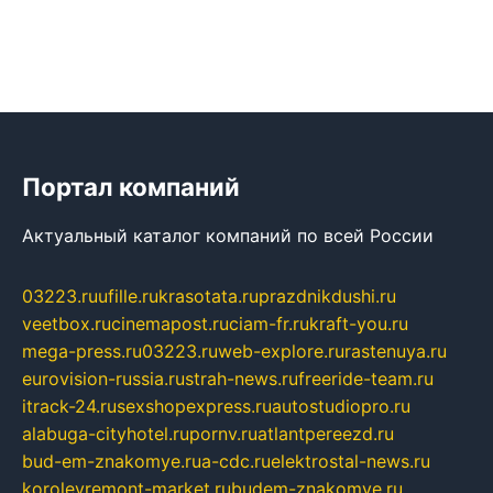
Портал компаний
Актуальный каталог компаний по всей России
03223.ru
ufille.ru
krasotata.ru
prazdnikdushi.ru
veetbox.ru
cinemapost.ru
ciam-fr.ru
kraft-you.ru
mega-press.ru
03223.ru
web-explore.ru
rastenuya.ru
eurovision-russia.ru
strah-news.ru
freeride-team.ru
itrack-24.ru
sexshopexpress.ru
autostudiopro.ru
alabuga-cityhotel.ru
pornv.ru
atlantpereezd.ru
bud-em-znakomye.ru
a-cdc.ru
elektrostal-news.ru
korolevremont-market.ru
budem-znakomye.ru