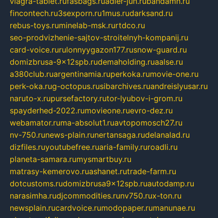
viagra-tablet.ru
fasbags.ru
adler-jun.ru
bandamn.ru
fincontech.ru
3sexporn.ru
1mus.ru
darksand.ru
rebus-toys.ru
minelab-msk.ru
rtdco.ru
seo-prodvizhenie-sajtov-stroitelnyh-kompanij.ru
card-voice.ru
rulonnyygazon177.ru
snow-guard.ru
domizbrusa-9x12spb.ru
demaholding.ru
aalse.ru
a380club.ru
argentinamia.ru
perkoka.ru
movie-one.ru
perk-oka.ru
g-octopus.ru
sibarchives.ru
andreislyusar.ru
naruto-x.ru
pursefactory.ru
tor-lyubov-i-grom.ru
spayderhed-2022.ru
movieone.ru
evro-dez.ru
webamator.ru
ma-absolut1.ru
avtopomosch27.ru
nv-750.ru
news-plain.ru
nertansaga.ru
delanalad.ru
dizfiles.ru
youtubefree.ru
aria-family.ru
roadli.ru
planeta-samara.ru
mysmartbuy.ru
matrasy-kemerovo.ru
ashanet.ru
trade-farm.ru
dotcustoms.ru
domizbrusa9x12spb.ru
autodamp.ru
narasimha.ru
djcommodities.ru
nv750.ru
x-ton.ru
newsplain.ru
cardvoice.ru
modopaper.ru
manunae.ru