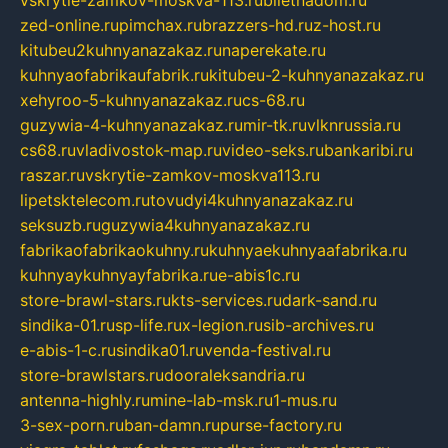
zed-online.ru
pimchax.ru
brazzers-hd.ru
z-host.ru
kitubeu2kuhnyanazakaz.ru
naperekate.ru
kuhnyaofabrikaufabrik.ru
kitubeu-2-kuhnyanazakaz.ru
xehyroo-5-kuhnyanazakaz.ru
cs-68.ru
guzywia-4-kuhnyanazakaz.ru
mir-tk.ru
vlknrussia.ru
cs68.ru
vladivostok-map.ru
video-seks.ru
bankaribi.ru
raszar.ru
vskrytie-zamkov-moskva113.ru
lipetsktelecom.ru
tovudyi4kuhnyanazakaz.ru
seksuzb.ru
guzywia4kuhnyanazakaz.ru
fabrikaofabrikaokuhny.ru
kuhnyaekuhnyaafabrika.ru
kuhnyaykuhnyayfabrika.ru
e-abis1c.ru
store-brawl-stars.ru
kts-services.ru
dark-sand.ru
sindika-01.ru
sp-life.ru
x-legion.ru
sib-archives.ru
e-abis-1-c.ru
sindika01.ru
venda-festival.ru
store-brawlstars.ru
dooraleksandria.ru
antenna-highly.ru
mine-lab-msk.ru
1-mus.ru
3-sex-porn.ru
ban-damn.ru
purse-factory.ru