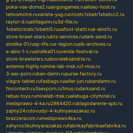
poka-vse-doma2.ru
airgungames.ru
allseo-host.ru
tehosmotre.ru
varieta-yug.ru
cricetc1xbetr1xbetcc2.ru
raytor-d.ru
atillagunn.ru
3d-file.ru
1xbeticricetc1xbetti5.ru
uafoot-statti.ru
e-abis1c.ru
store-brawl-stars.ru
kts-services.ru
dark-sand.ru
sindika-01.ru
sp-life.ru
x-legion.ru
sib-archives.ru
e-abis-1-c.ru
sindika01.ru
venda-festival.ru
store-brawlstars.ru
dooraleksandria.ru
antenna-highly.ru
mine-lab-msk.ru
1-mus.ru
3-sex-porn.ru
ban-damn.ru
purse-factory.ru
viagra-tablet.ru
fasbags.ru
adler-jun.ru
bandamn.ru
fincontech.ru
3sexporn.ru
1mus.ru
darksand.ru
rebus-toys.ru
minelab-msk.ru
alabuga-cityhotel.ru
medsprawo-4-ka.ru
2864420.ru
blagodarenie-spb.ru
zajmy24.ru
tovudyi-4-kuhnyanazakaz.ru
brazzerscom.ru
medsprawo4ka.ru
xehyroo5kuhnyanazakaz.ru
fabrikayfabrikaefabrika.ru
vskrytie-zamkov-moskva-113.ru
biletnadom.ru