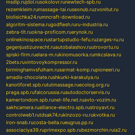
msdip.ru
jdol.ru
sokolovr.ru
newtech-spb.ru
rezemkleim.ru
massage-tai.ru
seonub.ru
zvonitut.ru
biolisichka24.ru
mncraft-download.ru
algoritm-sistema.ru
godflesh.ru
ru-industria.ru
zebra-tlt.ru
okna-proficom.ru
erynok.ru
onlinekinospace.ru
startupstudio-fefu.ru
zarges-ru.ru
gegenjustizunrecht.ru
autobalashov.ru
utrovortu.ru
spiski-firm.ru
elara-m.ru
kinomusorka.ru
mkcslava.ru
2bets.ru
vintovoykompressor.ru
birminghamvsfulham.ru
sarmat-komp.ru
pioneeri.ru
amadis-chocolate.ru
shkurki-karakulya.ru
kanotiforet.spb.ru
tutmassage.ru
ecolog.org.ru
praga.spb.ru
falcorussia.ru
autodoctorservis.ru
kamertondom.spb.ru
net-life.net.ru
avto-vozim.ru
sakhcamera.ru
alliance-electro.spb.ru
stroyavt.ru
controlweb1.ru
tdsak74.ru
kinzozo-ru.ru
kvotka.ru
iron-snab.ru
costa-bella.ru
eugrus.pp.ru
associaciya39.ru
primexpo.spb.ru
bezmorchin.ru
ia2.ru