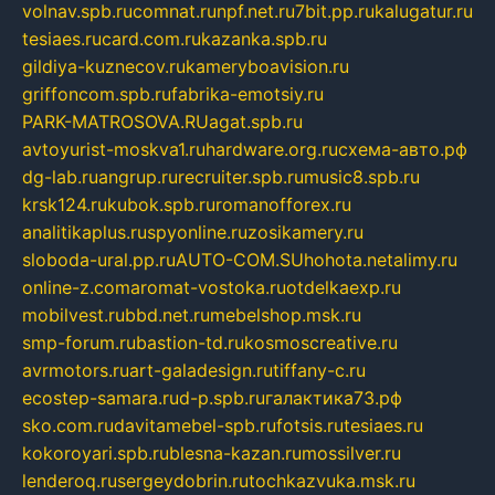
volnav.spb.ru
comnat.ru
npf.net.ru
7bit.pp.ru
kalugatur.ru
tesiaes.ru
card.com.ru
kazanka.spb.ru
gildiya-kuznecov.ru
kameryboavision.ru
griffoncom.spb.ru
fabrika-emotsiy.ru
PARK-MATROSOVA.RU
agat.spb.ru
avtoyurist-moskva1.ru
hardware.org.ru
схема-авто.рф
dg-lab.ru
angrup.ru
recruiter.spb.ru
music8.spb.ru
krsk124.ru
kubok.spb.ru
romanofforex.ru
analitikaplus.ru
spyonline.ru
zosikamery.ru
sloboda-ural.pp.ru
AUTO-COM.SU
hohota.net
alimy.ru
online-z.com
aromat-vostoka.ru
otdelkaexp.ru
mobilvest.ru
bbd.net.ru
mebelshop.msk.ru
smp-forum.ru
bastion-td.ru
kosmoscreative.ru
avrmotors.ru
art-galadesign.ru
tiffany-c.ru
ecostep-samara.ru
d-p.spb.ru
галактика73.рф
sko.com.ru
davitamebel-spb.ru
fotsis.ru
tesiaes.ru
kokoroyari.spb.ru
blesna-kazan.ru
mossilver.ru
lenderoq.ru
sergeydobrin.ru
tochkazvuka.msk.ru