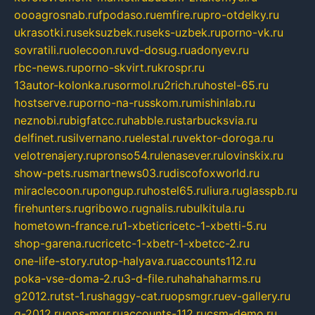
oooagrosnab.ru
fpodaso.ru
emfire.ru
pro-otdelky.ru
ukrasotki.ru
seksuzbek.ru
seks-uzbek.ru
porno-vk.ru
sovratili.ru
olecoon.ru
vd-dosug.ru
adonyev.ru
rbc-news.ru
porno-skvirt.ru
krospr.ru
13autor-kolonka.ru
sormol.ru
2rich.ru
hostel-65.ru
hostserve.ru
porno-na-russkom.ru
mishinlab.ru
neznobi.ru
bigfatcc.ru
habble.ru
starbucksvia.ru
delfinet.ru
silvernano.ru
elestal.ru
vektor-doroga.ru
velotrenajery.ru
pronso54.ru
lenasever.ru
lovinskix.ru
show-pets.ru
smartnews03.ru
discofoxworld.ru
miraclecoon.ru
pongup.ru
hostel65.ru
liura.ru
glasspb.ru
firehunters.ru
gribowo.ru
gnalis.ru
bulkitula.ru
hometown-france.ru
1-xbeticricetc-1-xbetti-5.ru
shop-garena.ru
cricetc-1-xbetr-1-xbetcc-2.ru
one-life-story.ru
top-halyava.ru
accounts112.ru
poka-vse-doma-2.ru
3-d-file.ru
hahahaharms.ru
g2012.ru
tst-1.ru
shaggy-cat.ru
opsmgr.ru
ev-gallery.ru
g-2012.ru
ops-mgr.ru
accounts-112.ru
csm-demo.ru