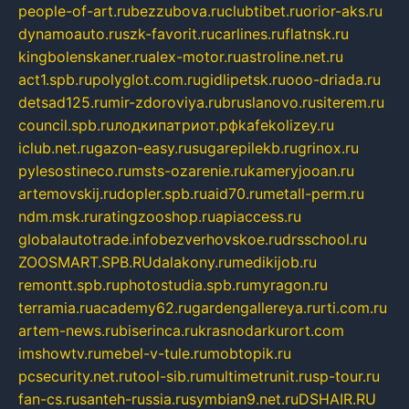
people-of-art.ru
bezzubova.ru
clubtibet.ru
orior-aks.ru
dynamoauto.ru
szk-favorit.ru
carlines.ru
flatnsk.ru
kingbolenskaner.ru
alex-motor.ru
astroline.net.ru
act1.spb.ru
polyglot.com.ru
gidlipetsk.ru
ooo-driada.ru
detsad125.ru
mir-zdoroviya.ru
bruslanovo.ru
siterem.ru
council.spb.ru
лодкипатриот.рф
kafekolizey.ru
iclub.net.ru
gazon-easy.ru
sugarepilekb.ru
grinox.ru
pylesostineco.ru
msts-ozarenie.ru
kameryjooan.ru
artemovskij.ru
dopler.spb.ru
aid70.ru
metall-perm.ru
ndm.msk.ru
ratingzooshop.ru
apiaccess.ru
globalautotrade.info
bezverhovskoe.ru
drsschool.ru
ZOOSMART.SPB.RU
dalakony.ru
medikijob.ru
remontt.spb.ru
photostudia.spb.ru
myragon.ru
terramia.ru
academy62.ru
gardengallereya.ru
rti.com.ru
artem-news.ru
biserinca.ru
krasnodarkurort.com
imshowtv.ru
mebel-v-tule.ru
mobtopik.ru
pcsecurity.net.ru
tool-sib.ru
multimetrunit.ru
sp-tour.ru
fan-cs.ru
santeh-russia.ru
symbian9.net.ru
DSHAIR.RU