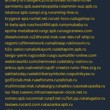
sarmiento.spb.su
extelopedia.ru
lammin-suo.spb.ru
iskatour.spb.ru
snpi.org.ru
running-line.ru
krygeva-spa.ru
chel.net.ru
rust-loco.ru
dugshop.ru
hl-beta.spb.ru
school494.spb.ru
mymubaby.ru
epoha-metalband.ru
ngr.spb.ru
rusgosnews.com
dieselvostok.ru
24hostel.msk.ru
w-dev.ru
f-ship.ru
regsmi.ru
filmnetwork.ru
malinasp.ru
kinosvin.ru
h2o-salon.ru
malutkayork.ru
deltaprim.spb.ru
tango-perm.ru
gooddir.ru
sgv.su
multiki-online.com
webkrasotki.com
cherinvest.ru
detskiy-ostrov.ru
ankou.spb.ru
alvesta1.ru
pdf-creator.ru
nix-files.org.ru
sakhatoday.ru
elektrikersymboler.ru
sputnikyes.ru
golf2club.msk.ru
aeforums.ru
zallclub.ru
multimodal.msk.ru
habaigry.ru
haikko.ru
sobakopedia.ru
isz-fest.ru
ewnc.info
screensaver-clock.net.ru
volnav.spb.ru
comnat.ru
npf.net.ru
7bit.pp.ru
kalugatur.ru
tesiaes.ru
card.com.ru
kazanka.spb.ru