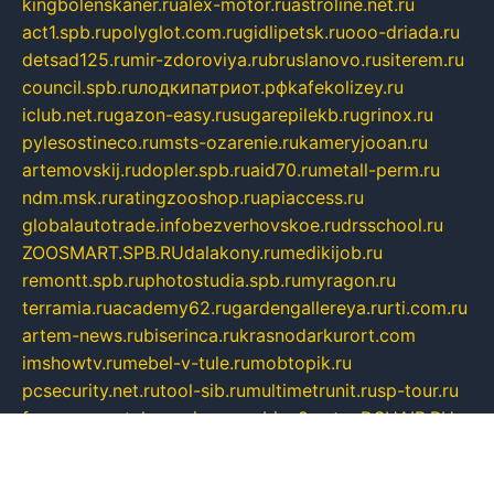
kingbolenskaner.ru
alex-motor.ru
astroline.net.ru
act1.spb.ru
polyglot.com.ru
gidlipetsk.ru
ooo-driada.ru
detsad125.ru
mir-zdoroviya.ru
bruslanovo.ru
siterem.ru
council.spb.ru
лодкипатриот.рф
kafekolizey.ru
iclub.net.ru
gazon-easy.ru
sugarepilekb.ru
grinox.ru
pylesostineco.ru
msts-ozarenie.ru
kameryjooan.ru
artemovskij.ru
dopler.spb.ru
aid70.ru
metall-perm.ru
ndm.msk.ru
ratingzooshop.ru
apiaccess.ru
globalautotrade.info
bezverhovskoe.ru
drsschool.ru
ZOOSMART.SPB.RU
dalakony.ru
medikijob.ru
remontt.spb.ru
photostudia.spb.ru
myragon.ru
terramia.ru
academy62.ru
gardengallereya.ru
rti.com.ru
artem-news.ru
biserinca.ru
krasnodarkurort.com
imshowtv.ru
mebel-v-tule.ru
mobtopik.ru
pcsecurity.net.ru
tool-sib.ru
multimetrunit.ru
sp-tour.ru
fan-cs.ru
santeh-russia.ru
symbian9.net.ru
DSHAIR.RU
tmmotors.spb.ru
xjocuricopii.com
musavtomat.msk.ru
obustrojdom.ru
sovetcik.ru
ybaranovskaya.ru