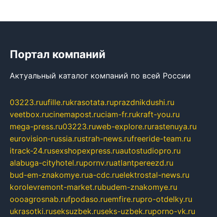
Портал компаний
Актуальный каталог компаний по всей России
03223.ru
ufille.ru
krasotata.ru
prazdnikdushi.ru
veetbox.ru
cinemapost.ru
ciam-fr.ru
kraft-you.ru
mega-press.ru
03223.ru
web-explore.ru
rastenuya.ru
eurovision-russia.ru
strah-news.ru
freeride-team.ru
itrack-24.ru
sexshopexpress.ru
autostudiopro.ru
alabuga-cityhotel.ru
pornv.ru
atlantpereezd.ru
bud-em-znakomye.ru
a-cdc.ru
elektrostal-news.ru
korolevremont-market.ru
budem-znakomye.ru
oooagrosnab.ru
fpodaso.ru
emfire.ru
pro-otdelky.ru
ukrasotki.ru
seksuzbek.ru
seks-uzbek.ru
porno-vk.ru