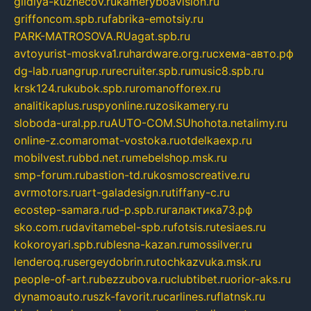
gildiya-kuznecov.ru
kameryboavision.ru
griffoncom.spb.ru
fabrika-emotsiy.ru
PARK-MATROSOVA.RU
agat.spb.ru
avtoyurist-moskva1.ru
hardware.org.ru
схема-авто.рф
dg-lab.ru
angrup.ru
recruiter.spb.ru
music8.spb.ru
krsk124.ru
kubok.spb.ru
romanofforex.ru
analitikaplus.ru
spyonline.ru
zosikamery.ru
sloboda-ural.pp.ru
AUTO-COM.SU
hohota.net
alimy.ru
online-z.com
aromat-vostoka.ru
otdelkaexp.ru
mobilvest.ru
bbd.net.ru
mebelshop.msk.ru
smp-forum.ru
bastion-td.ru
kosmoscreative.ru
avrmotors.ru
art-galadesign.ru
tiffany-c.ru
ecostep-samara.ru
d-p.spb.ru
галактика73.рф
sko.com.ru
davitamebel-spb.ru
fotsis.ru
tesiaes.ru
kokoroyari.spb.ru
blesna-kazan.ru
mossilver.ru
lenderoq.ru
sergeydobrin.ru
tochkazvuka.msk.ru
people-of-art.ru
bezzubova.ru
clubtibet.ru
orior-aks.ru
dynamoauto.ru
szk-favorit.ru
carlines.ru
flatnsk.ru