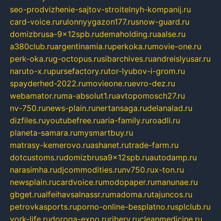
seo-prodvizhenie-sajtov-stroitelnyh-kompanij.ru
card-voice.ru
rulonnyygazon177.ru
snow-guard.ru
domizbrusa-9x12spb.ru
demaholding.ru
aalse.ru
a380club.ru
argentinamia.ru
perkoka.ru
movie-one.ru
perk-oka.ru
g-octopus.ru
sibarchives.ru
andreislyusar.ru
naruto-x.ru
pursefactory.ru
tor-lyubov-i-grom.ru
spayderhed-2022.ru
movieone.ru
evro-dez.ru
webamator.ru
ma-absolut1.ru
avtopomosch27.ru
nv-750.ru
news-plain.ru
nertansaga.ru
delanalad.ru
dizfiles.ru
youtubefree.ru
aria-family.ru
roadli.ru
planeta-samara.ru
mysmartbuy.ru
matrasy-kemerovo.ru
ashanet.ru
trade-farm.ru
dotcustoms.ru
domizbrusa9x12spb.ru
autodamp.ru
narasimha.ru
djcommodities.ru
nv750.ru
x-ton.ru
newsplain.ru
cardvoice.ru
modopaper.ru
manunae.ru
gbget.ru
alfeihavsalnassr.ru
madoma.ru
tajuncos.ru
petrovkasports.ru
porno-online-besplatno.ru
splclub.ru
york-life.ru
doroga-expo.ru
ribery.ru
cleanmedicine.ru