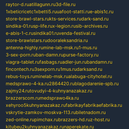
raytor-d.ru
atillagunn.ru
3d-file.ru
1xbeticricetc1xbetti5.ru
uafoot-statti.ru
e-abis1c.ru
store-brawl-stars.ru
kts-services.ru
dark-sand.ru
sindika-01.ru
sp-life.ru
x-legion.ru
sib-archives.ru
e-abis-1-c.ru
sindika01.ru
venda-festival.ru
store-brawlstars.ru
dooraleksandria.ru
antenna-highly.ru
mine-lab-msk.ru
1-mus.ru
3-sex-porn.ru
ban-damn.ru
purse-factory.ru
viagra-tablet.ru
fasbags.ru
adler-jun.ru
bandamn.ru
fincontech.ru
3sexporn.ru
1mus.ru
darksand.ru
rebus-toys.ru
minelab-msk.ru
alabuga-cityhotel.ru
medsprawo-4-ka.ru
2864420.ru
blagodarenie-spb.ru
zajmy24.ru
tovudyi-4-kuhnyanazakaz.ru
brazzerscom.ru
medsprawo4ka.ru
xehyroo5kuhnyanazakaz.ru
fabrikayfabrikaefabrika.ru
vskrytie-zamkov-moskva-113.ru
biletnadom.ru
zed-online.ru
pimchax.ru
brazzers-hd.ru
z-host.ru
kitubeu2kuhnyanazakaz.ru
naperekate.ru