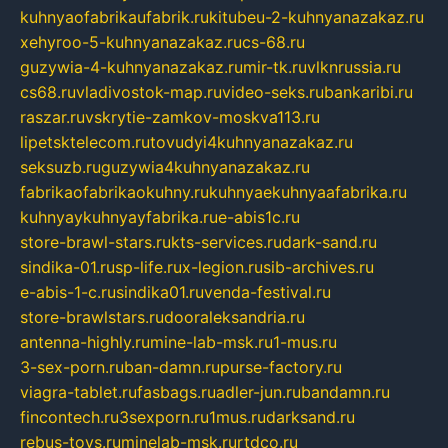
kuhnyaofabrikaufabrik.ru
kitubeu-2-kuhnyanazakaz.ru
xehyroo-5-kuhnyanazakaz.ru
cs-68.ru
guzywia-4-kuhnyanazakaz.ru
mir-tk.ru
vlknrussia.ru
cs68.ru
vladivostok-map.ru
video-seks.ru
bankaribi.ru
raszar.ru
vskrytie-zamkov-moskva113.ru
lipetsktelecom.ru
tovudyi4kuhnyanazakaz.ru
seksuzb.ru
guzywia4kuhnyanazakaz.ru
fabrikaofabrikaokuhny.ru
kuhnyaekuhnyaafabrika.ru
kuhnyaykuhnyayfabrika.ru
e-abis1c.ru
store-brawl-stars.ru
kts-services.ru
dark-sand.ru
sindika-01.ru
sp-life.ru
x-legion.ru
sib-archives.ru
e-abis-1-c.ru
sindika01.ru
venda-festival.ru
store-brawlstars.ru
dooraleksandria.ru
antenna-highly.ru
mine-lab-msk.ru
1-mus.ru
3-sex-porn.ru
ban-damn.ru
purse-factory.ru
viagra-tablet.ru
fasbags.ru
adler-jun.ru
bandamn.ru
fincontech.ru
3sexporn.ru
1mus.ru
darksand.ru
rebus-toys.ru
minelab-msk.ru
rtdco.ru