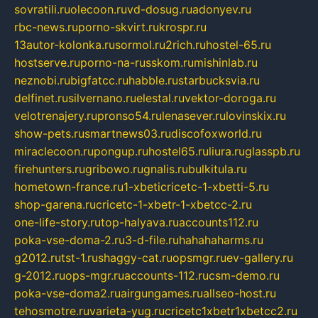
sovratili.ru
olecoon.ru
vd-dosug.ru
adonyev.ru
rbc-news.ru
porno-skvirt.ru
krospr.ru
13autor-kolonka.ru
sormol.ru
2rich.ru
hostel-65.ru
hostserve.ru
porno-na-russkom.ru
mishinlab.ru
neznobi.ru
bigfatcc.ru
habble.ru
starbucksvia.ru
delfinet.ru
silvernano.ru
elestal.ru
vektor-doroga.ru
velotrenajery.ru
pronso54.ru
lenasever.ru
lovinskix.ru
show-pets.ru
smartnews03.ru
discofoxworld.ru
miraclecoon.ru
pongup.ru
hostel65.ru
liura.ru
glasspb.ru
firehunters.ru
gribowo.ru
gnalis.ru
bulkitula.ru
hometown-france.ru
1-xbeticricetc-1-xbetti-5.ru
shop-garena.ru
cricetc-1-xbetr-1-xbetcc-2.ru
one-life-story.ru
top-halyava.ru
accounts112.ru
poka-vse-doma-2.ru
3-d-file.ru
hahahaharms.ru
g2012.ru
tst-1.ru
shaggy-cat.ru
opsmgr.ru
ev-gallery.ru
g-2012.ru
ops-mgr.ru
accounts-112.ru
csm-demo.ru
poka-vse-doma2.ru
airgungames.ru
allseo-host.ru
tehosmotre.ru
varieta-yug.ru
cricetc1xbetr1xbetcc2.ru