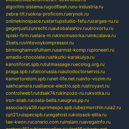
algoritm-sistema.ru
godflesh.ru
ru-industria.ru
zebra-tlt.ru
okna-proficom.ru
erynok.ru
onlinekinospace.ru
startupstudio-fefu.ru
zarges-ru.ru
gegenjustizunrecht.ru
autobalashov.ru
utrovortu.ru
spiski-firm.ru
elara-m.ru
kinomusorka.ru
mkcslava.ru
2bets.ru
vintovoykompressor.ru
birminghamvsfulham.ru
sarmat-komp.ru
pioneeri.ru
amadis-chocolate.ru
shkurki-karakulya.ru
kanotiforet.spb.ru
tutmassage.ru
ecolog.org.ru
praga.spb.ru
falcorussia.ru
autodoctorservis.ru
kamertondom.spb.ru
net-life.net.ru
avto-vozim.ru
sakhcamera.ru
alliance-electro.spb.ru
stroyavt.ru
controlweb1.ru
tdsak74.ru
kinzozo-ru.ru
kvotka.ru
iron-snab.ru
costa-bella.ru
eugrus.pp.ru
associaciya39.ru
primexpo.spb.ru
bezmorchin.ru
ia2.ru
cpt21.ru
ispecspb.ru
regahost.ru
kolosok-elita.ru
tae-kwon.ru
consrio.com.ru
insiam.ru
avegainfo.ru
archery161.ru
bigencyclica.ru
vlast16.ru
korru.net