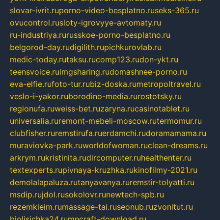
slovar-ivrit.ru
porno-video-besplatno.ru
seks-365.ru
ovucontrol.ru
sloty-igrovyye-avtomaty.ru
ru-industriya.ru
russkoe-porno-besplatno.ru
belgorod-day.ru
digilith.ru
pichkurovlab.ru
medic-today.ru
taksu.ru
comp123.ru
don-ykt.ru
teensvoice.ru
imgsharing.ru
domashnee-porno.ru
eva-elfie.ru
foto-tur.ru
biz-doska.ru
metropoltravel.ru
veslo-i-yakor.ru
borodino-media.ru
rostotsky.ru
regionufa.ru
weiss-bet.ru
zaryna.ru
casinotablet.ru
universalia.ru
remont-mebeli-moscow.ru
termomur.ru
clubfisher.ru
remstirufa.ru
erdamchi.ru
doramamama.ru
muraviovka-park.ru
worldofwoman.ru
clean-dreams.ru
arkrym.ru
kristinita.ru
dircomputer.ru
healthenter.ru
textexperts.ru
pivnaya-kruzhka.ru
kinofilmy-2021.ru
demolalapaluza.ru
tanyavanya.ru
remstir-tolyatti.ru
msdip.ru
jdol.ru
sokolovr.ru
newtech-spb.ru
rezemkleim.ru
massage-tai.ru
seonub.ru
zvonitut.ru
biolisichka24.ru
mncraft-download.ru