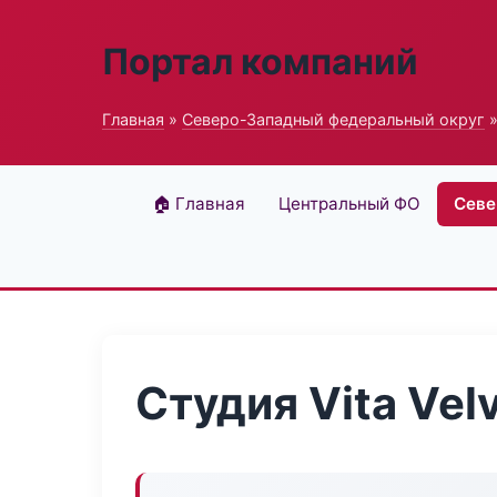
Портал компаний
Главная
»
Северо-Западный федеральный округ
»
🏠 Главная
Центральный ФО
Севе
Студия Vita Vel