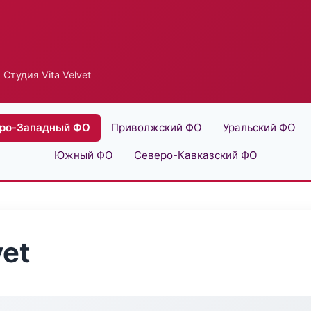
 Студия Vita Velvet
ро-Западный ФО
Приволжский ФО
Уральский ФО
Южный ФО
Северо-Кавказский ФО
vet