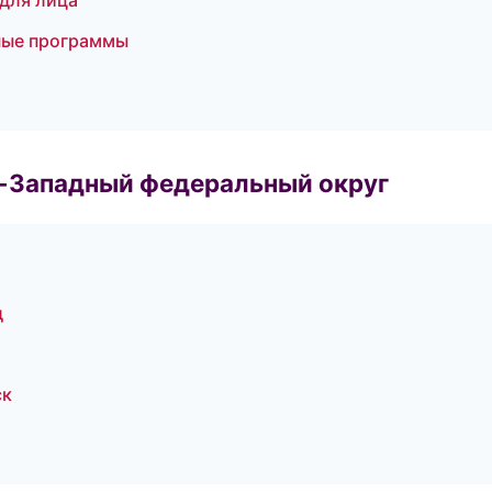
 для лица
ные программы
о-Западный федеральный округ
д
ск