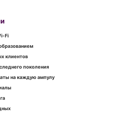
ми
i-Fi
образованием
ых клиентов
следнего поколения
аты на каждую ампулу
риалы
га
одных