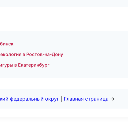
ябинск
екология в Ростов-на-Дону
фигуры в Екатеринбург
ский федеральный округ
|
Главная страница
→