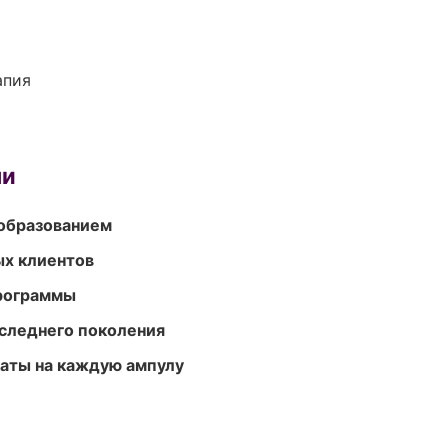
апия
ми
образованием
ых клиентов
программы
следнего поколения
аты на каждую ампулу