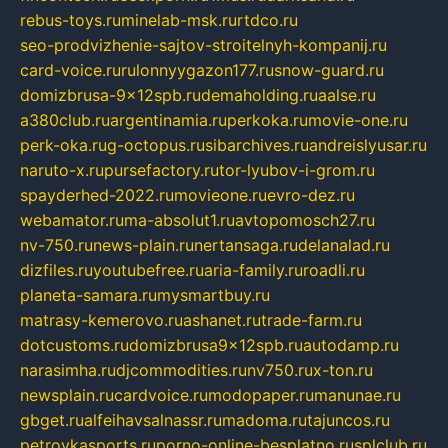
rebus-toys.ru
minelab-msk.ru
rtdco.ru
seo-prodvizhenie-sajtov-stroitelnyh-kompanij.ru
card-voice.ru
rulonnyygazon177.ru
snow-guard.ru
domizbrusa-9x12spb.ru
demaholding.ru
aalse.ru
a380club.ru
argentinamia.ru
perkoka.ru
movie-one.ru
perk-oka.ru
g-octopus.ru
sibarchives.ru
andreislyusar.ru
naruto-x.ru
pursefactory.ru
tor-lyubov-i-grom.ru
spayderhed-2022.ru
movieone.ru
evro-dez.ru
webamator.ru
ma-absolut1.ru
avtopomosch27.ru
nv-750.ru
news-plain.ru
nertansaga.ru
delanalad.ru
dizfiles.ru
youtubefree.ru
aria-family.ru
roadli.ru
planeta-samara.ru
mysmartbuy.ru
matrasy-kemerovo.ru
ashanet.ru
trade-farm.ru
dotcustoms.ru
domizbrusa9x12spb.ru
autodamp.ru
narasimha.ru
djcommodities.ru
nv750.ru
x-ton.ru
newsplain.ru
cardvoice.ru
modopaper.ru
manunae.ru
gbget.ru
alfeihavsalnassr.ru
madoma.ru
tajuncos.ru
petrovkasports.ru
porno-online-besplatno.ru
splclub.ru