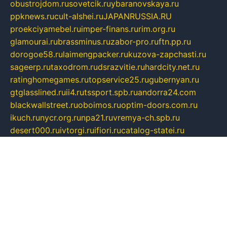
obustrojdom.ru
sovetcik.ru
ybaranovskaya.ru
ppknews.ru
cult-alshei.ru
JAPANRUSSIA.RU
proekciyamebel.ru
imper-finans.ru
rim.org.ru
glamourai.ru
brassminus.ru
zabor-pro.ru
ftn.pp.ru
dorogoe58.ru
laimengpacker.ru
kuzova-zapchasti.ru
sageerp.ru
taxodrom.ru
dsrazvitie.ru
hardcity.net.ru
ratinghomegames.ru
topservice25.ru
gubernyan.ru
gtglasslined.ru
ii4.ru
tssport.spb.ru
andorra24.com
blackwallstreet.ru
oboimos.ru
optim-doors.com.ru
ikuch.ru
nycr.org.ru
npa21.ru
vremya-ch.spb.ru
desert000.ru
ivtorgi.ru
ifiori.ru
catalog-statei.ru
dcv.org.ru
spetsmaster174.ru
ipkameryhiseeu.ru
dum26.ru
ruspol.spb.ru
fr-opendp.ru
kam-solnyshko.ru
cheyenne-arapaho.ru
sevzapmetal.spb.ru
ted-lapidus.spb.ru
parasite-eliminator.ru
sigma-complete.ru
modernworld.ru
dama-moda.ru
eholot-group.ru
sk-nvkz.ru
DRONGOLD.RU
democratia2.ru
i-farmer.ru
mass-sport.org