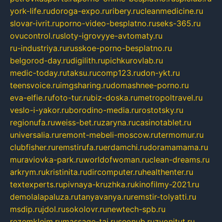
york-life.ru
doroga-expo.ru
ribery.ru
cleanmedicine.ru
slovar-ivrit.ru
porno-video-besplatno.ru
seks-365.ru
ovucontrol.ru
sloty-igrovyye-avtomaty.ru
ru-industriya.ru
russkoe-porno-besplatno.ru
belgorod-day.ru
digilith.ru
pichkurovlab.ru
medic-today.ru
taksu.ru
comp123.ru
don-ykt.ru
teensvoice.ru
imgsharing.ru
domashnee-porno.ru
eva-elfie.ru
foto-tur.ru
biz-doska.ru
metropoltravel.ru
veslo-i-yakor.ru
borodino-media.ru
rostotsky.ru
regionufa.ru
weiss-bet.ru
zaryna.ru
casinotablet.ru
universalia.ru
remont-mebeli-moscow.ru
termomur.ru
clubfisher.ru
remstirufa.ru
erdamchi.ru
doramamama.ru
muraviovka-park.ru
worldofwoman.ru
clean-dreams.ru
arkrym.ru
kristinita.ru
dircomputer.ru
healthenter.ru
textexperts.ru
pivnaya-kruzhka.ru
kinofilmy-2021.ru
demolalapaluza.ru
tanyavanya.ru
remstir-tolyatti.ru
msdip.ru
jdol.ru
sokolovr.ru
newtech-spb.ru
rezemkleim.ru
massage-tai.ru
seonub.ru
zvonitut.ru