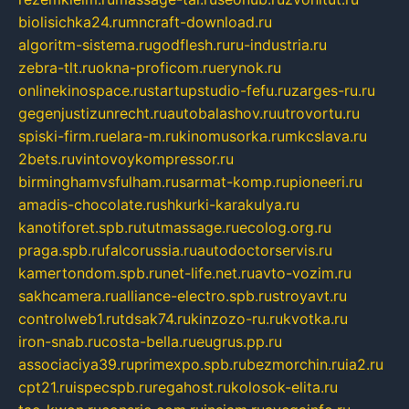
biolisichka24.ru
mncraft-download.ru
algoritm-sistema.ru
godflesh.ru
ru-industria.ru
zebra-tlt.ru
okna-proficom.ru
erynok.ru
onlinekinospace.ru
startupstudio-fefu.ru
zarges-ru.ru
gegenjustizunrecht.ru
autobalashov.ru
utrovortu.ru
spiski-firm.ru
elara-m.ru
kinomusorka.ru
mkcslava.ru
2bets.ru
vintovoykompressor.ru
birminghamvsfulham.ru
sarmat-komp.ru
pioneeri.ru
amadis-chocolate.ru
shkurki-karakulya.ru
kanotiforet.spb.ru
tutmassage.ru
ecolog.org.ru
praga.spb.ru
falcorussia.ru
autodoctorservis.ru
kamertondom.spb.ru
net-life.net.ru
avto-vozim.ru
sakhcamera.ru
alliance-electro.spb.ru
stroyavt.ru
controlweb1.ru
tdsak74.ru
kinzozo-ru.ru
kvotka.ru
iron-snab.ru
costa-bella.ru
eugrus.pp.ru
associaciya39.ru
primexpo.spb.ru
bezmorchin.ru
ia2.ru
cpt21.ru
ispecspb.ru
regahost.ru
kolosok-elita.ru