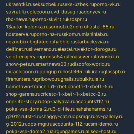
ukrasotki.ru
seksuzbek.ru
seks-uzbek.ru
porno-vk.ru
sovratili.ru
olecoon.ru
vd-dosug.ru
adonyev.ru
rbc-news.ru
porno-skvirt.ru
krospr.ru
13autor-kolonka.ru
sormol.ru
2rich.ru
hostel-65.ru
hostserve.ru
porno-na-russkom.ru
mishinlab.ru
neznobi.ru
bigfatcc.ru
habble.ru
starbucksvia.ru
delfinet.ru
silvernano.ru
elestal.ru
vektor-doroga.ru
velotrenajery.ru
pronso54.ru
lenasever.ru
lovinskix.ru
show-pets.ru
smartnews03.ru
discofoxworld.ru
miraclecoon.ru
pongup.ru
hostel65.ru
liura.ru
glasspb.ru
firehunters.ru
gribowo.ru
gnalis.ru
bulkitula.ru
hometown-france.ru
1-xbeticricetc-1-xbetti-5.ru
shop-garena.ru
cricetc-1-xbetr-1-xbetcc-2.ru
one-life-story.ru
top-halyava.ru
accounts112.ru
poka-vse-doma-2.ru
3-d-file.ru
hahahaharms.ru
g2012.ru
tst-1.ru
shaggy-cat.ru
opsmgr.ru
ev-gallery.ru
g-2012.ru
ops-mgr.ru
accounts-112.ru
csm-demo.ru
poka-vse-doma2.ru
airgungames.ru
allseo-host.ru