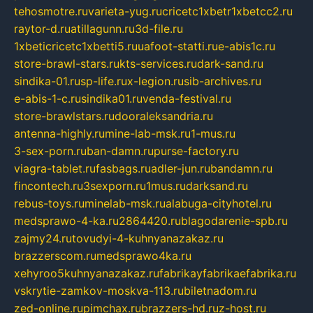
tehosmotre.ru
varieta-yug.ru
cricetc1xbetr1xbetcc2.ru
raytor-d.ru
atillagunn.ru
3d-file.ru
1xbeticricetc1xbetti5.ru
uafoot-statti.ru
e-abis1c.ru
store-brawl-stars.ru
kts-services.ru
dark-sand.ru
sindika-01.ru
sp-life.ru
x-legion.ru
sib-archives.ru
e-abis-1-c.ru
sindika01.ru
venda-festival.ru
store-brawlstars.ru
dooraleksandria.ru
antenna-highly.ru
mine-lab-msk.ru
1-mus.ru
3-sex-porn.ru
ban-damn.ru
purse-factory.ru
viagra-tablet.ru
fasbags.ru
adler-jun.ru
bandamn.ru
fincontech.ru
3sexporn.ru
1mus.ru
darksand.ru
rebus-toys.ru
minelab-msk.ru
alabuga-cityhotel.ru
medsprawo-4-ka.ru
2864420.ru
blagodarenie-spb.ru
zajmy24.ru
tovudyi-4-kuhnyanazakaz.ru
brazzerscom.ru
medsprawo4ka.ru
xehyroo5kuhnyanazakaz.ru
fabrikayfabrikaefabrika.ru
vskrytie-zamkov-moskva-113.ru
biletnadom.ru
zed-online.ru
pimchax.ru
brazzers-hd.ru
z-host.ru