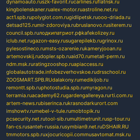
dynamoauto.ru
szk-favorit.ru
carlines.ru
flatnsk.ru
kingbolenskaner.ru
alex-motor.ru
astroline.net.ru
act1.spb.ru
polyglot.com.ru
gidlipetsk.ru
ooo-driada.ru
detsad125.ru
mir-zdoroviya.ru
bruslanovo.ru
siterem.ru
council.spb.ru
лодкипатриот.рф
kafekolizey.ru
iclub.net.ru
gazon-easy.ru
sugarepilekb.ru
grinox.ru
pylesostineco.ru
msts-ozarenie.ru
kameryjooan.ru
artemovskij.ru
dopler.spb.ru
aid70.ru
metall-perm.ru
ndm.msk.ru
ratingzooshop.ru
apiaccess.ru
globalautotrade.info
bezverhovskoe.ru
drsschool.ru
ZOOSMART.SPB.RU
dalakony.ru
medikijob.ru
remontt.spb.ru
photostudia.spb.ru
myragon.ru
terramia.ru
academy62.ru
gardengallereya.ru
rti.com.ru
artem-news.ru
biserinca.ru
krasnodarkurort.com
imshowtv.ru
mebel-v-tule.ru
mobtopik.ru
pcsecurity.net.ru
tool-sib.ru
multimetrunit.ru
sp-tour.ru
fan-cs.ru
santeh-russia.ru
symbian9.net.ru
DSHAIR.RU
tmmotors.spb.ru
xjocuricopii.com
musavtomat.msk.ru