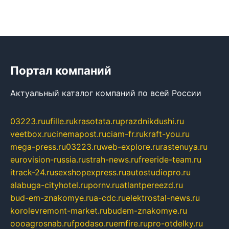
Портал компаний
Актуальный каталог компаний по всей России
03223.ru
ufille.ru
krasotata.ru
prazdnikdushi.ru
veetbox.ru
cinemapost.ru
ciam-fr.ru
kraft-you.ru
mega-press.ru
03223.ru
web-explore.ru
rastenuya.ru
eurovision-russia.ru
strah-news.ru
freeride-team.ru
itrack-24.ru
sexshopexpress.ru
autostudiopro.ru
alabuga-cityhotel.ru
pornv.ru
atlantpereezd.ru
bud-em-znakomye.ru
a-cdc.ru
elektrostal-news.ru
korolevremont-market.ru
budem-znakomye.ru
oooagrosnab.ru
fpodaso.ru
emfire.ru
pro-otdelky.ru