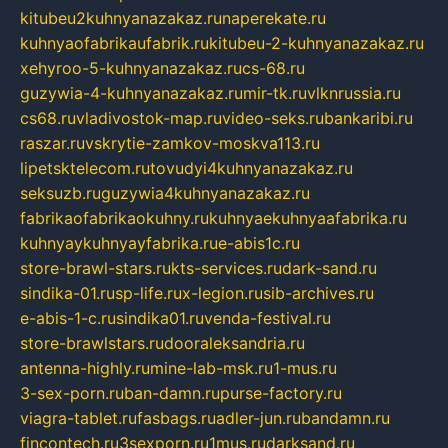
kitubeu2kuhnyanazakaz.ru
naperekate.ru
kuhnyaofabrikaufabrik.ru
kitubeu-2-kuhnyanazakaz.ru
xehyroo-5-kuhnyanazakaz.ru
cs-68.ru
guzywia-4-kuhnyanazakaz.ru
mir-tk.ru
vlknrussia.ru
cs68.ru
vladivostok-map.ru
video-seks.ru
bankaribi.ru
raszar.ru
vskrytie-zamkov-moskva113.ru
lipetsktelecom.ru
tovudyi4kuhnyanazakaz.ru
seksuzb.ru
guzywia4kuhnyanazakaz.ru
fabrikaofabrikaokuhny.ru
kuhnyaekuhnyaafabrika.ru
kuhnyaykuhnyayfabrika.ru
e-abis1c.ru
store-brawl-stars.ru
kts-services.ru
dark-sand.ru
sindika-01.ru
sp-life.ru
x-legion.ru
sib-archives.ru
e-abis-1-c.ru
sindika01.ru
venda-festival.ru
store-brawlstars.ru
dooraleksandria.ru
antenna-highly.ru
mine-lab-msk.ru
1-mus.ru
3-sex-porn.ru
ban-damn.ru
purse-factory.ru
viagra-tablet.ru
fasbags.ru
adler-jun.ru
bandamn.ru
fincontech.ru
3sexporn.ru
1mus.ru
darksand.ru