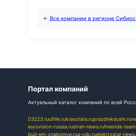
←
Все компании в регионе Сибир
Портал компаний
Актуальный каталог компаний по всей Рос
03223.ru
ufille.ru
krasotata.ru
prazdnikdushi.ru
v
eurovision-russia.ru
strah-news.ru
freeride-team
bud-em-znakomye.ru
a-cdc.ru
elektrostal-news.