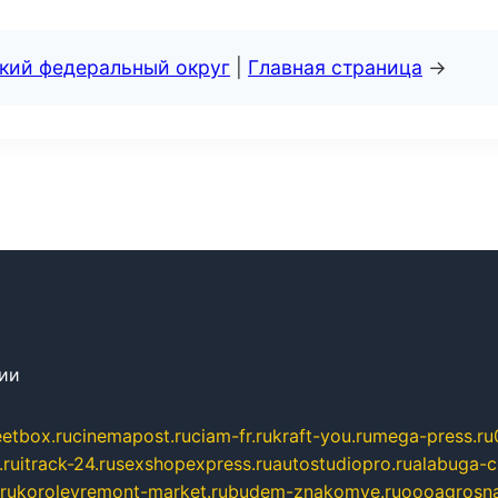
ский федеральный округ
|
Главная страница
→
сии
eetbox.ru
cinemapost.ru
ciam-fr.ru
kraft-you.ru
mega-press.ru
.ru
itrack-24.ru
sexshopexpress.ru
autostudiopro.ru
alabuga-ci
ru
korolevremont-market.ru
budem-znakomye.ru
oooagrosna