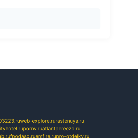
03223.ru
web-explore.ru
rastenuya.ru
tyhotel.ru
pornv.ru
atlantpereezd.ru
b.ru
fpodaso.ru
emfire.ru
pro-otdelky.ru