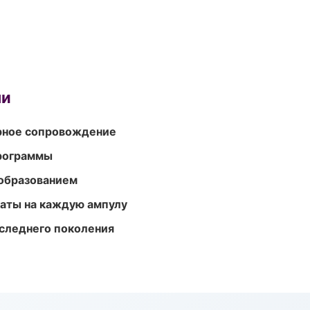
ми
урное сопровождение
программы
образованием
аты на каждую ампулу
следнего поколения