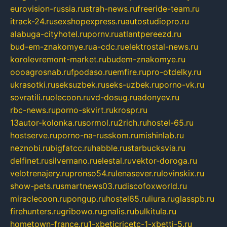
eurovision-russia.ru
strah-news.ru
freeride-team.ru
itrack-24.ru
sexshopexpress.ru
autostudiopro.ru
alabuga-cityhotel.ru
pornv.ru
atlantpereezd.ru
bud-em-znakomye.ru
a-cdc.ru
elektrostal-news.ru
korolevremont-market.ru
budem-znakomye.ru
oooagrosnab.ru
fpodaso.ru
emfire.ru
pro-otdelky.ru
ukrasotki.ru
seksuzbek.ru
seks-uzbek.ru
porno-vk.ru
sovratili.ru
olecoon.ru
vd-dosug.ru
adonyev.ru
rbc-news.ru
porno-skvirt.ru
krospr.ru
13autor-kolonka.ru
sormol.ru
2rich.ru
hostel-65.ru
hostserve.ru
porno-na-russkom.ru
mishinlab.ru
neznobi.ru
bigfatcc.ru
habble.ru
starbucksvia.ru
delfinet.ru
silvernano.ru
elestal.ru
vektor-doroga.ru
velotrenajery.ru
pronso54.ru
lenasever.ru
lovinskix.ru
show-pets.ru
smartnews03.ru
discofoxworld.ru
miraclecoon.ru
pongup.ru
hostel65.ru
liura.ru
glasspb.ru
firehunters.ru
gribowo.ru
gnalis.ru
bulkitula.ru
hometown-france.ru
1-xbeticricetc-1-xbetti-5.ru