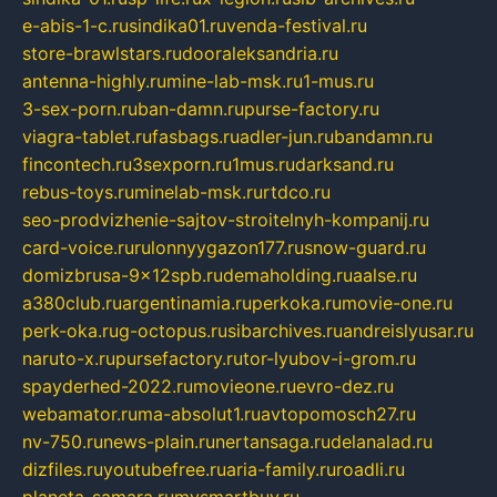
e-abis-1-c.ru
sindika01.ru
venda-festival.ru
store-brawlstars.ru
dooraleksandria.ru
antenna-highly.ru
mine-lab-msk.ru
1-mus.ru
3-sex-porn.ru
ban-damn.ru
purse-factory.ru
viagra-tablet.ru
fasbags.ru
adler-jun.ru
bandamn.ru
fincontech.ru
3sexporn.ru
1mus.ru
darksand.ru
rebus-toys.ru
minelab-msk.ru
rtdco.ru
seo-prodvizhenie-sajtov-stroitelnyh-kompanij.ru
card-voice.ru
rulonnyygazon177.ru
snow-guard.ru
domizbrusa-9x12spb.ru
demaholding.ru
aalse.ru
a380club.ru
argentinamia.ru
perkoka.ru
movie-one.ru
perk-oka.ru
g-octopus.ru
sibarchives.ru
andreislyusar.ru
naruto-x.ru
pursefactory.ru
tor-lyubov-i-grom.ru
spayderhed-2022.ru
movieone.ru
evro-dez.ru
webamator.ru
ma-absolut1.ru
avtopomosch27.ru
nv-750.ru
news-plain.ru
nertansaga.ru
delanalad.ru
dizfiles.ru
youtubefree.ru
aria-family.ru
roadli.ru