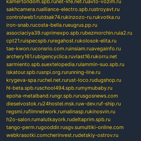
kamertondom.spb.ru
net-life.net.ru
avto-vozim.ru
sakhcamera.ru
alliance-electro.spb.ru
stroyavt.ru
controlweb1.ru
tdsak74.ru
kinzozo-ru.ru
kvotka.ru
iron-snab.ru
costa-bella.ru
eugrus.pp.ru
associaciya39.ru
primexpo.spb.ru
bezmorchin.ru
ia2.ru
cpt21.ru
ispecspb.ru
regahost.ru
kolosok-elita.ru
tae-kwon.ru
consrio.com.ru
insiam.ru
avegainfo.ru
archery161.ru
bigencyclica.ru
vlast16.ru
korru.net
sarmiento.spb.su
extelopedia.ru
lammin-suo.spb.ru
iskatour.spb.ru
snpi.org.ru
running-line.ru
krygeva-spa.ru
chel.net.ru
rust-loco.ru
dugshop.ru
hl-beta.spb.ru
school494.spb.ru
mymubaby.ru
epoha-metalband.ru
ngr.spb.ru
rusgosnews.com
dieselvostok.ru
24hostel.msk.ru
w-dev.ru
f-ship.ru
regsmi.ru
filmnetwork.ru
malinasp.ru
kinosvin.ru
h2o-salon.ru
malutkayork.ru
deltaprim.spb.ru
tango-perm.ru
gooddir.ru
sgv.su
multiki-online.com
webkrasotki.com
cherinvest.ru
detskiy-ostrov.ru