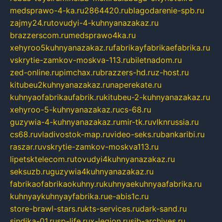
medsprawo-4-ka.ru
2864420.ru
blagodarenie-spb.ru
zajmy24.ru
tovudyi-4-kuhnyanazakaz.ru
brazzerscom.ru
medsprawo4ka.ru
xehyroo5kuhnyanazakaz.ru
fabrikayfabrikaefabrika.ru
vskrytie-zamkov-moskva-113.ru
biletnadom.ru
zed-online.ru
pimchax.ru
brazzers-hd.ru
z-host.ru
kitubeu2kuhnyanazakaz.ru
naperekate.ru
kuhnyaofabrikaufabrik.ru
kitubeu-2-kuhnyanazakaz.ru
xehyroo-5-kuhnyanazakaz.ru
cs-68.ru
guzywia-4-kuhnyanazakaz.ru
mir-tk.ru
vlknrussia.ru
cs68.ru
vladivostok-map.ru
video-seks.ru
bankaribi.ru
raszar.ru
vskrytie-zamkov-moskva113.ru
lipetsktelecom.ru
tovudyi4kuhnyanazakaz.ru
seksuzb.ru
guzywia4kuhnyanazakaz.ru
fabrikaofabrikaokuhny.ru
kuhnyaekuhnyaafabrika.ru
kuhnyaykuhnyayfabrika.ru
e-abis1c.ru
store-brawl-stars.ru
kts-services.ru
dark-sand.ru
sindika-01.ru
sp-life.ru
x-legion.ru
sib-archives.ru