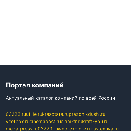
Портал компаний
Актуальный каталог компаний по всей России
03223.ru
ufille.ru
krasotata.ru
prazdnikdushi.ru
veetbox.ru
cinemapost.ru
ciam-fr.ru
kraft-you.ru
mega-press.ru
03223.ru
web-explore.ru
rastenuya.ru