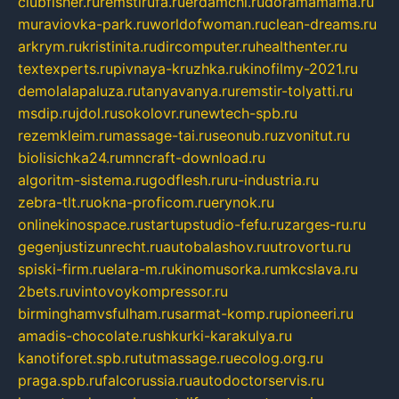
clubfisher.ru
remstirufa.ru
erdamchi.ru
doramamama.ru
muraviovka-park.ru
worldofwoman.ru
clean-dreams.ru
arkrym.ru
kristinita.ru
dircomputer.ru
healthenter.ru
textexperts.ru
pivnaya-kruzhka.ru
kinofilmy-2021.ru
demolalapaluza.ru
tanyavanya.ru
remstir-tolyatti.ru
msdip.ru
jdol.ru
sokolovr.ru
newtech-spb.ru
rezemkleim.ru
massage-tai.ru
seonub.ru
zvonitut.ru
biolisichka24.ru
mncraft-download.ru
algoritm-sistema.ru
godflesh.ru
ru-industria.ru
zebra-tlt.ru
okna-proficom.ru
erynok.ru
onlinekinospace.ru
startupstudio-fefu.ru
zarges-ru.ru
gegenjustizunrecht.ru
autobalashov.ru
utrovortu.ru
spiski-firm.ru
elara-m.ru
kinomusorka.ru
mkcslava.ru
2bets.ru
vintovoykompressor.ru
birminghamvsfulham.ru
sarmat-komp.ru
pioneeri.ru
amadis-chocolate.ru
shkurki-karakulya.ru
kanotiforet.spb.ru
tutmassage.ru
ecolog.org.ru
praga.spb.ru
falcorussia.ru
autodoctorservis.ru