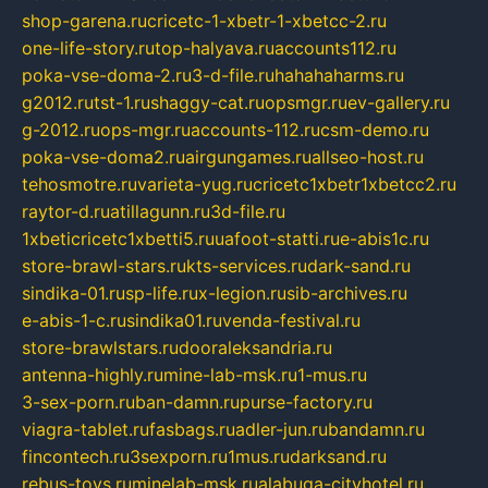
shop-garena.ru
cricetc-1-xbetr-1-xbetcc-2.ru
one-life-story.ru
top-halyava.ru
accounts112.ru
poka-vse-doma-2.ru
3-d-file.ru
hahahaharms.ru
g2012.ru
tst-1.ru
shaggy-cat.ru
opsmgr.ru
ev-gallery.ru
g-2012.ru
ops-mgr.ru
accounts-112.ru
csm-demo.ru
poka-vse-doma2.ru
airgungames.ru
allseo-host.ru
tehosmotre.ru
varieta-yug.ru
cricetc1xbetr1xbetcc2.ru
raytor-d.ru
atillagunn.ru
3d-file.ru
1xbeticricetc1xbetti5.ru
uafoot-statti.ru
e-abis1c.ru
store-brawl-stars.ru
kts-services.ru
dark-sand.ru
sindika-01.ru
sp-life.ru
x-legion.ru
sib-archives.ru
e-abis-1-c.ru
sindika01.ru
venda-festival.ru
store-brawlstars.ru
dooraleksandria.ru
antenna-highly.ru
mine-lab-msk.ru
1-mus.ru
3-sex-porn.ru
ban-damn.ru
purse-factory.ru
viagra-tablet.ru
fasbags.ru
adler-jun.ru
bandamn.ru
fincontech.ru
3sexporn.ru
1mus.ru
darksand.ru
rebus-toys.ru
minelab-msk.ru
alabuga-cityhotel.ru