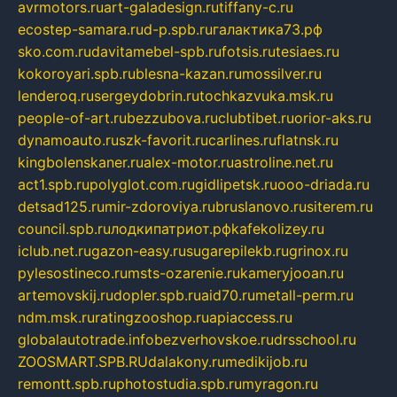
avrmotors.ru
art-galadesign.ru
tiffany-c.ru
ecostep-samara.ru
d-p.spb.ru
галактика73.рф
sko.com.ru
davitamebel-spb.ru
fotsis.ru
tesiaes.ru
kokoroyari.spb.ru
blesna-kazan.ru
mossilver.ru
lenderoq.ru
sergeydobrin.ru
tochkazvuka.msk.ru
people-of-art.ru
bezzubova.ru
clubtibet.ru
orior-aks.ru
dynamoauto.ru
szk-favorit.ru
carlines.ru
flatnsk.ru
kingbolenskaner.ru
alex-motor.ru
astroline.net.ru
act1.spb.ru
polyglot.com.ru
gidlipetsk.ru
ooo-driada.ru
detsad125.ru
mir-zdoroviya.ru
bruslanovo.ru
siterem.ru
council.spb.ru
лодкипатриот.рф
kafekolizey.ru
iclub.net.ru
gazon-easy.ru
sugarepilekb.ru
grinox.ru
pylesostineco.ru
msts-ozarenie.ru
kameryjooan.ru
artemovskij.ru
dopler.spb.ru
aid70.ru
metall-perm.ru
ndm.msk.ru
ratingzooshop.ru
apiaccess.ru
globalautotrade.info
bezverhovskoe.ru
drsschool.ru
ZOOSMART.SPB.RU
dalakony.ru
medikijob.ru
remontt.spb.ru
photostudia.spb.ru
myragon.ru