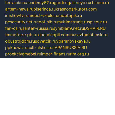
terramia.ru
academy62.ru
gardengallereya.ru
rti.com.ru
artem-news.ru
biserinca.ru
krasnodarkurort.com
imshowtv.ru
mebel-v-tule.ru
mobtopik.ru
pcsecurity.net.ru
tool-sib.ru
multimetrunit.ru
sp-tour.ru
fan-cs.ru
santeh-russia.ru
symbian9.net.ru
DSHAIR.RU
tmmotors.spb.ru
xjocuricopii.com
musavtomat.msk.ru
obustrojdom.ru
sovetcik.ru
ybaranovskaya.ru
ppknews.ru
cult-alshei.ru
JAPANRUSSIA.RU
proekciyamebel.ru
imper-finans.ru
rim.org.ru
glamourai.ru
brassminus.ru
zabor-pro.ru
ftn.pp.ru
dorogoe58.ru
laimengpacker.ru
kuzova-zapchasti.ru
sageerp.ru
taxodrom.ru
dsrazvitie.ru
hardcity.net.ru
ratinghomegames.ru
topservice25.ru
gubernyan.ru
gtglasslined.ru
ii4.ru
tssport.spb.ru
andorra24.com
blackwallstreet.ru
oboimos.ru
optim-doors.com.ru
ikuch.ru
nycr.org.ru
npa21.ru
vremya-ch.spb.ru
desert000.ru
ivtorgi.ru
ifiori.ru
catalog-statei.ru
dcv.org.ru
spetsmaster174.ru
ipkameryhiseeu.ru