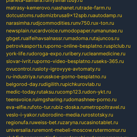
planeta-samara.ru
mysmartbuy.ru
matrasy-kemerovo.ru
ashanet.ru
trade-farm.ru
dotcustoms.ru
domizbrusa9x12spb.ru
autodamp.ru
narasimha.ru
djcommodities.ru
nv750.ru
x-ton.ru
newsplain.ru
cardvoice.ru
modopaper.ru
manunae.ru
gbget.ru
alfeihavsalnassr.ru
madoma.ru
tajuncos.ru
petrovkasports.ru
porno-online-besplatno.ru
splclub.ru
york-life.ru
doroga-expo.ru
ribery.ru
cleanmedicine.ru
slovar-ivrit.ru
porno-video-besplatno.ru
seks-365.ru
ovucontrol.ru
sloty-igrovyye-avtomaty.ru
ru-industriya.ru
russkoe-porno-besplatno.ru
belgorod-day.ru
digilith.ru
pichkurovlab.ru
medic-today.ru
taksu.ru
comp123.ru
don-ykt.ru
teensvoice.ru
imgsharing.ru
domashnee-porno.ru
eva-elfie.ru
foto-tur.ru
biz-doska.ru
metropoltravel.ru
veslo-i-yakor.ru
borodino-media.ru
rostotsky.ru
regionufa.ru
weiss-bet.ru
zaryna.ru
casinotablet.ru
universalia.ru
remont-mebeli-moscow.ru
termomur.ru