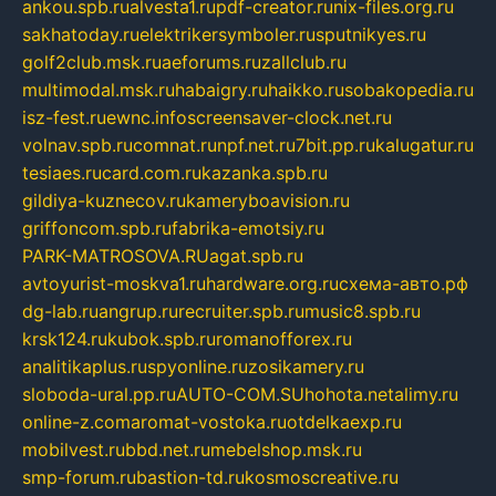
ankou.spb.ru
alvesta1.ru
pdf-creator.ru
nix-files.org.ru
sakhatoday.ru
elektrikersymboler.ru
sputnikyes.ru
golf2club.msk.ru
aeforums.ru
zallclub.ru
multimodal.msk.ru
habaigry.ru
haikko.ru
sobakopedia.ru
isz-fest.ru
ewnc.info
screensaver-clock.net.ru
volnav.spb.ru
comnat.ru
npf.net.ru
7bit.pp.ru
kalugatur.ru
tesiaes.ru
card.com.ru
kazanka.spb.ru
gildiya-kuznecov.ru
kameryboavision.ru
griffoncom.spb.ru
fabrika-emotsiy.ru
PARK-MATROSOVA.RU
agat.spb.ru
avtoyurist-moskva1.ru
hardware.org.ru
схема-авто.рф
dg-lab.ru
angrup.ru
recruiter.spb.ru
music8.spb.ru
krsk124.ru
kubok.spb.ru
romanofforex.ru
analitikaplus.ru
spyonline.ru
zosikamery.ru
sloboda-ural.pp.ru
AUTO-COM.SU
hohota.net
alimy.ru
online-z.com
aromat-vostoka.ru
otdelkaexp.ru
mobilvest.ru
bbd.net.ru
mebelshop.msk.ru
smp-forum.ru
bastion-td.ru
kosmoscreative.ru