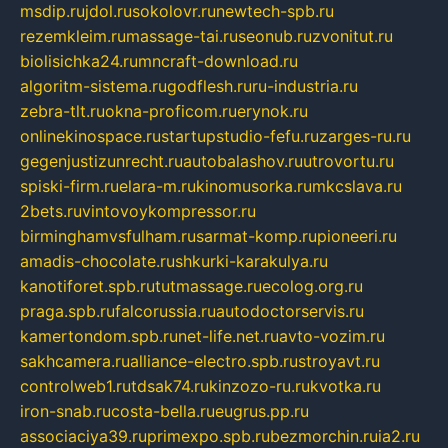
msdip.ru
jdol.ru
sokolovr.ru
newtech-spb.ru
rezemkleim.ru
massage-tai.ru
seonub.ru
zvonitut.ru
biolisichka24.ru
mncraft-download.ru
algoritm-sistema.ru
godflesh.ru
ru-industria.ru
zebra-tlt.ru
okna-proficom.ru
erynok.ru
onlinekinospace.ru
startupstudio-fefu.ru
zarges-ru.ru
gegenjustizunrecht.ru
autobalashov.ru
utrovortu.ru
spiski-firm.ru
elara-m.ru
kinomusorka.ru
mkcslava.ru
2bets.ru
vintovoykompressor.ru
birminghamvsfulham.ru
sarmat-komp.ru
pioneeri.ru
amadis-chocolate.ru
shkurki-karakulya.ru
kanotiforet.spb.ru
tutmassage.ru
ecolog.org.ru
praga.spb.ru
falcorussia.ru
autodoctorservis.ru
kamertondom.spb.ru
net-life.net.ru
avto-vozim.ru
sakhcamera.ru
alliance-electro.spb.ru
stroyavt.ru
controlweb1.ru
tdsak74.ru
kinzozo-ru.ru
kvotka.ru
iron-snab.ru
costa-bella.ru
eugrus.pp.ru
associaciya39.ru
primexpo.spb.ru
bezmorchin.ru
ia2.ru