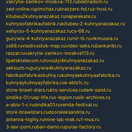
vskrytie-zamkov-moskva-113.ru
biletnadom.ru
zed-online.ru
pimchax.ru
brazzers-hd.ru
z-host.ru
kitubeu2kuhnyanazakaz.ru
naperekate.ru
kuhnyaofabrikaufabrik.ru
kitubeu-2-kuhnyanazakaz.ru
xehyroo-5-kuhnyanazakaz.ru
cs-68.ru
guzywia-4-kuhnyanazakaz.ru
mir-tk.ru
vlknrussia.ru
cs68.ru
vladivostok-map.ru
video-seks.ru
bankaribi.ru
raszar.ru
vskrytie-zamkov-moskva113.ru
lipetsktelecom.ru
tovudyi4kuhnyanazakaz.ru
seksuzb.ru
guzywia4kuhnyanazakaz.ru
fabrikaofabrikaokuhny.ru
kuhnyaekuhnyaafabrika.ru
kuhnyaykuhnyayfabrika.ru
e-abis1c.ru
store-brawl-stars.ru
kts-services.ru
dark-sand.ru
sindika-01.ru
sp-life.ru
x-legion.ru
sib-archives.ru
e-abis-1-c.ru
sindika01.ru
venda-festival.ru
store-brawlstars.ru
dooraleksandria.ru
antenna-highly.ru
mine-lab-msk.ru
1-mus.ru
3-sex-porn.ru
ban-damn.ru
purse-factory.ru