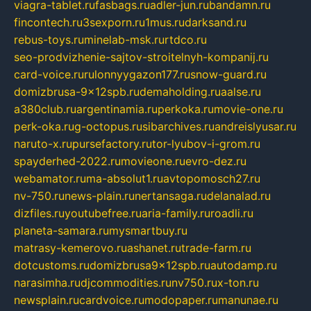
viagra-tablet.ru
fasbags.ru
adler-jun.ru
bandamn.ru
fincontech.ru
3sexporn.ru
1mus.ru
darksand.ru
rebus-toys.ru
minelab-msk.ru
rtdco.ru
seo-prodvizhenie-sajtov-stroitelnyh-kompanij.ru
card-voice.ru
rulonnyygazon177.ru
snow-guard.ru
domizbrusa-9x12spb.ru
demaholding.ru
aalse.ru
a380club.ru
argentinamia.ru
perkoka.ru
movie-one.ru
perk-oka.ru
g-octopus.ru
sibarchives.ru
andreislyusar.ru
naruto-x.ru
pursefactory.ru
tor-lyubov-i-grom.ru
spayderhed-2022.ru
movieone.ru
evro-dez.ru
webamator.ru
ma-absolut1.ru
avtopomosch27.ru
nv-750.ru
news-plain.ru
nertansaga.ru
delanalad.ru
dizfiles.ru
youtubefree.ru
aria-family.ru
roadli.ru
planeta-samara.ru
mysmartbuy.ru
matrasy-kemerovo.ru
ashanet.ru
trade-farm.ru
dotcustoms.ru
domizbrusa9x12spb.ru
autodamp.ru
narasimha.ru
djcommodities.ru
nv750.ru
x-ton.ru
newsplain.ru
cardvoice.ru
modopaper.ru
manunae.ru