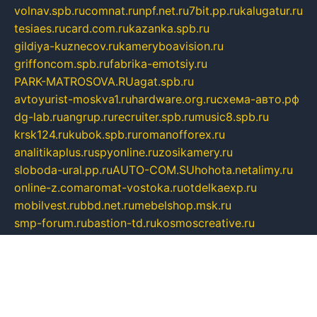
volnav.spb.ru
comnat.ru
npf.net.ru
7bit.pp.ru
kalugatur.ru
tesiaes.ru
card.com.ru
kazanka.spb.ru
gildiya-kuznecov.ru
kameryboavision.ru
griffoncom.spb.ru
fabrika-emotsiy.ru
PARK-MATROSOVA.RU
agat.spb.ru
avtoyurist-moskva1.ru
hardware.org.ru
схема-авто.рф
dg-lab.ru
angrup.ru
recruiter.spb.ru
music8.spb.ru
krsk124.ru
kubok.spb.ru
romanofforex.ru
analitikaplus.ru
spyonline.ru
zosikamery.ru
sloboda-ural.pp.ru
AUTO-COM.SU
hohota.net
alimy.ru
online-z.com
aromat-vostoka.ru
otdelkaexp.ru
mobilvest.ru
bbd.net.ru
mebelshop.msk.ru
smp-forum.ru
bastion-td.ru
kosmoscreative.ru
avrmotors.ru
art-galadesign.ru
tiffany-c.ru
ecostep-samara.ru
d-p.spb.ru
галактика73.рф
sko.com.ru
davitamebel-spb.ru
fotsis.ru
tesiaes.ru
kokoroyari.spb.ru
blesna-kazan.ru
mossilver.ru
lenderoq.ru
sergeydobrin.ru
tochkazvuka.msk.ru