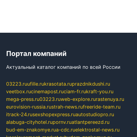
Портал компаний
Актуальный каталог компаний по всей России
03223.ru
ufille.ru
krasotata.ru
prazdnikdushi.ru
veetbox.ru
cinemapost.ru
ciam-fr.ru
kraft-you.ru
mega-press.ru
03223.ru
web-explore.ru
rastenuya.ru
eurovision-russia.ru
strah-news.ru
freeride-team.ru
itrack-24.ru
sexshopexpress.ru
autostudiopro.ru
alabuga-cityhotel.ru
pornv.ru
atlantpereezd.ru
bud-em-znakomye.ru
a-cdc.ru
elektrostal-news.ru