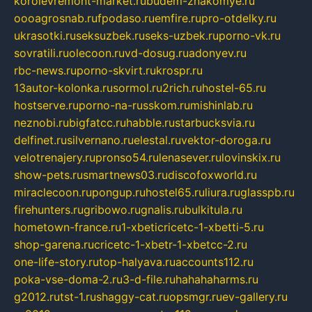
korolevremont-market.ru
budem-znakomye.ru
oooagrosnab.ru
fpodaso.ru
emfire.ru
pro-otdelky.ru
ukrasotki.ru
seksuzbek.ru
seks-uzbek.ru
porno-vk.ru
sovratili.ru
olecoon.ru
vd-dosug.ru
adonyev.ru
rbc-news.ru
porno-skvirt.ru
krospr.ru
13autor-kolonka.ru
sormol.ru
2rich.ru
hostel-65.ru
hostserve.ru
porno-na-russkom.ru
mishinlab.ru
neznobi.ru
bigfatcc.ru
habble.ru
starbucksvia.ru
delfinet.ru
silvernano.ru
elestal.ru
vektor-doroga.ru
velotrenajery.ru
pronso54.ru
lenasever.ru
lovinskix.ru
show-pets.ru
smartnews03.ru
discofoxworld.ru
miraclecoon.ru
pongup.ru
hostel65.ru
liura.ru
glasspb.ru
firehunters.ru
gribowo.ru
gnalis.ru
bulkitula.ru
hometown-france.ru
1-xbeticricetc-1-xbetti-5.ru
shop-garena.ru
cricetc-1-xbetr-1-xbetcc-2.ru
one-life-story.ru
top-halyava.ru
accounts112.ru
poka-vse-doma-2.ru
3-d-file.ru
hahahaharms.ru
g2012.ru
tst-1.ru
shaggy-cat.ru
opsmgr.ru
ev-gallery.ru