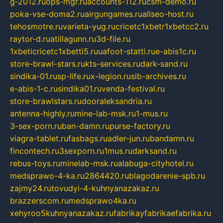
g-2012.ru
ops-mgr.ru
accounts-112.ru
csm-demo.ru
poka-vse-doma2.ru
airgungames.ru
allseo-host.ru
tehosmotre.ru
varieta-yug.ru
cricetc1xbetr1xbetcc2.ru
raytor-d.ru
atillagunn.ru
3d-file.ru
1xbeticricetc1xbetti5.ru
uafoot-statti.ru
e-abis1c.ru
store-brawl-stars.ru
kts-services.ru
dark-sand.ru
sindika-01.ru
sp-life.ru
x-legion.ru
sib-archives.ru
e-abis-1-c.ru
sindika01.ru
venda-festival.ru
store-brawlstars.ru
dooraleksandria.ru
antenna-highly.ru
mine-lab-msk.ru
1-mus.ru
3-sex-porn.ru
ban-damn.ru
purse-factory.ru
viagra-tablet.ru
fasbags.ru
adler-jun.ru
bandamn.ru
fincontech.ru
3sexporn.ru
1mus.ru
darksand.ru
rebus-toys.ru
minelab-msk.ru
alabuga-cityhotel.ru
medsprawo-4-ka.ru
2864420.ru
blagodarenie-spb.ru
zajmy24.ru
tovudyi-4-kuhnyanazakaz.ru
brazzerscom.ru
medsprawo4ka.ru
xehyroo5kuhnyanazakaz.ru
fabrikayfabrikaefabrika.ru