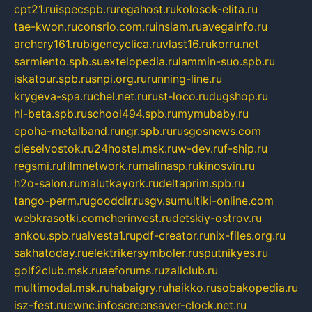
cpt21.ru
ispecspb.ru
regahost.ru
kolosok-elita.ru
tae-kwon.ru
consrio.com.ru
insiam.ru
avegainfo.ru
archery161.ru
bigencyclica.ru
vlast16.ru
korru.net
sarmiento.spb.su
extelopedia.ru
lammin-suo.spb.ru
iskatour.spb.ru
snpi.org.ru
running-line.ru
krygeva-spa.ru
chel.net.ru
rust-loco.ru
dugshop.ru
hl-beta.spb.ru
school494.spb.ru
mymubaby.ru
epoha-metalband.ru
ngr.spb.ru
rusgosnews.com
dieselvostok.ru
24hostel.msk.ru
w-dev.ru
f-ship.ru
regsmi.ru
filmnetwork.ru
malinasp.ru
kinosvin.ru
h2o-salon.ru
malutkayork.ru
deltaprim.spb.ru
tango-perm.ru
gooddir.ru
sgv.su
multiki-online.com
webkrasotki.com
cherinvest.ru
detskiy-ostrov.ru
ankou.spb.ru
alvesta1.ru
pdf-creator.ru
nix-files.org.ru
sakhatoday.ru
elektrikersymboler.ru
sputnikyes.ru
golf2club.msk.ru
aeforums.ru
zallclub.ru
multimodal.msk.ru
habaigry.ru
haikko.ru
sobakopedia.ru
isz-fest.ru
ewnc.info
screensaver-clock.net.ru