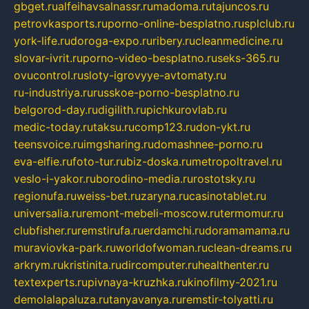
gbget.ru
alfeihavsalnassr.ru
madoma.ru
tajuncos.ru
petrovkasports.ru
porno-online-besplatno.ru
splclub.ru
york-life.ru
doroga-expo.ru
ribery.ru
cleanmedicine.ru
slovar-ivrit.ru
porno-video-besplatno.ru
seks-365.ru
ovucontrol.ru
sloty-igrovyye-avtomaty.ru
ru-industriya.ru
russkoe-porno-besplatno.ru
belgorod-day.ru
digilith.ru
pichkurovlab.ru
medic-today.ru
taksu.ru
comp123.ru
don-ykt.ru
teensvoice.ru
imgsharing.ru
domashnee-porno.ru
eva-elfie.ru
foto-tur.ru
biz-doska.ru
metropoltravel.ru
veslo-i-yakor.ru
borodino-media.ru
rostotsky.ru
regionufa.ru
weiss-bet.ru
zaryna.ru
casinotablet.ru
universalia.ru
remont-mebeli-moscow.ru
termomur.ru
clubfisher.ru
remstirufa.ru
erdamchi.ru
doramamama.ru
muraviovka-park.ru
worldofwoman.ru
clean-dreams.ru
arkrym.ru
kristinita.ru
dircomputer.ru
healthenter.ru
textexperts.ru
pivnaya-kruzhka.ru
kinofilmy-2021.ru
demolalapaluza.ru
tanyavanya.ru
remstir-tolyatti.ru