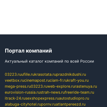
Портал компаний
Актуальный каталог компаний по всей России
03223.ru
ufille.ru
krasotata.ru
prazdnikdushi.ru
veetbox.ru
cinemapost.ru
ciam-fr.ru
kraft-you.ru
mega-press.ru
03223.ru
web-explore.ru
rastenuya.ru
eurovision-russia.ru
strah-news.ru
freeride-team.ru
itrack-24.ru
sexshopexpress.ru
autostudiopro.ru
alabuga-cityhotel.ru
pornv.ru
atlantpereezd.ru