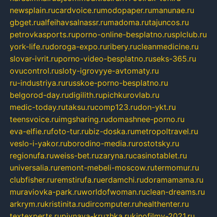
newsplain.ru
cardvoice.ru
modopaper.ru
manunae.ru
gbget.ru
alfeihavsalnassr.ru
madoma.ru
tajuncos.ru
petrovkasports.ru
porno-online-besplatno.ru
splclub.ru
york-life.ru
doroga-expo.ru
ribery.ru
cleanmedicine.ru
slovar-ivrit.ru
porno-video-besplatno.ru
seks-365.ru
ovucontrol.ru
sloty-igrovyye-avtomaty.ru
ru-industriya.ru
russkoe-porno-besplatno.ru
belgorod-day.ru
digilith.ru
pichkurovlab.ru
medic-today.ru
taksu.ru
comp123.ru
don-ykt.ru
teensvoice.ru
imgsharing.ru
domashnee-porno.ru
eva-elfie.ru
foto-tur.ru
biz-doska.ru
metropoltravel.ru
veslo-i-yakor.ru
borodino-media.ru
rostotsky.ru
regionufa.ru
weiss-bet.ru
zaryna.ru
casinotablet.ru
universalia.ru
remont-mebeli-moscow.ru
termomur.ru
clubfisher.ru
remstirufa.ru
erdamchi.ru
doramamama.ru
muraviovka-park.ru
worldofwoman.ru
clean-dreams.ru
arkrym.ru
kristinita.ru
dircomputer.ru
healthenter.ru
textexperts.ru
pivnaya-kruzhka.ru
kinofilmy-2021.ru