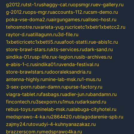
g2012.ru
tst-1.ru
shaggy-cat.ru
opsmgr.ru
ev-gallery.ru
g-2012.ru
ops-mgr.ru
accounts-112.ru
csm-demo.ru
poka-vse-doma2.ru
airgungames.ru
allseo-host.ru
tehosmotre.ru
varieta-yug.ru
cricetc1xbetr1xbetcc2.ru
raytor-d.ru
atillagunn.ru
3d-file.ru
1xbeticricetc1xbetti5.ru
uafoot-statti.ru
e-abis1c.ru
store-brawl-stars.ru
kts-services.ru
dark-sand.ru
sindika-01.ru
sp-life.ru
x-legion.ru
sib-archives.ru
e-abis-1-c.ru
sindika01.ru
venda-festival.ru
store-brawlstars.ru
dooraleksandria.ru
antenna-highly.ru
mine-lab-msk.ru
1-mus.ru
3-sex-porn.ru
ban-damn.ru
purse-factory.ru
viagra-tablet.ru
fasbags.ru
adler-jun.ru
bandamn.ru
fincontech.ru
3sexporn.ru
1mus.ru
darksand.ru
rebus-toys.ru
minelab-msk.ru
alabuga-cityhotel.ru
medsprawo-4-ka.ru
2864420.ru
blagodarenie-spb.ru
zajmy24.ru
tovudyi-4-kuhnyanazakaz.ru
brazzerscom.ru
medsprawo4ka.ru