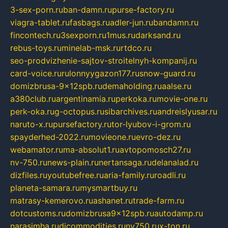
3-sex-porn.ru
ban-damn.ru
purse-factory.ru
viagra-tablet.ru
fasbags.ru
adler-jun.ru
bandamn.ru
fincontech.ru
3sexporn.ru
1mus.ru
darksand.ru
rebus-toys.ru
minelab-msk.ru
rtdco.ru
seo-prodvizhenie-sajtov-stroitelnyh-kompanij.ru
card-voice.ru
rulonnyygazon177.ru
snow-guard.ru
domizbrusa-9x12spb.ru
demaholding.ru
aalse.ru
a380club.ru
argentinamia.ru
perkoka.ru
movie-one.ru
perk-oka.ru
g-octopus.ru
sibarchives.ru
andreislyusar.ru
naruto-x.ru
pursefactory.ru
tor-lyubov-i-grom.ru
spayderhed-2022.ru
movieone.ru
evro-dez.ru
webamator.ru
ma-absolut1.ru
avtopomosch27.ru
nv-750.ru
news-plain.ru
nertansaga.ru
delanalad.ru
dizfiles.ru
youtubefree.ru
aria-family.ru
roadli.ru
planeta-samara.ru
mysmartbuy.ru
matrasy-kemerovo.ru
ashanet.ru
trade-farm.ru
dotcustoms.ru
domizbrusa9x12spb.ru
autodamp.ru
narasimha.ru
djcommodities.ru
nv750.ru
x-ton.ru