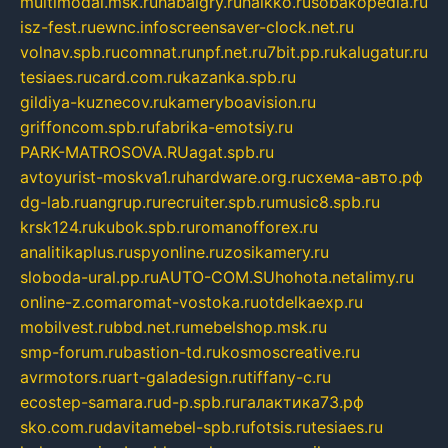
multimodal.msk.ru
habaigry.ru
haikko.ru
sobakopedia.ru
isz-fest.ru
ewnc.info
screensaver-clock.net.ru
volnav.spb.ru
comnat.ru
npf.net.ru
7bit.pp.ru
kalugatur.ru
tesiaes.ru
card.com.ru
kazanka.spb.ru
gildiya-kuznecov.ru
kameryboavision.ru
griffoncom.spb.ru
fabrika-emotsiy.ru
PARK-MATROSOVA.RU
agat.spb.ru
avtoyurist-moskva1.ru
hardware.org.ru
схема-авто.рф
dg-lab.ru
angrup.ru
recruiter.spb.ru
music8.spb.ru
krsk124.ru
kubok.spb.ru
romanofforex.ru
analitikaplus.ru
spyonline.ru
zosikamery.ru
sloboda-ural.pp.ru
AUTO-COM.SU
hohota.net
alimy.ru
online-z.com
aromat-vostoka.ru
otdelkaexp.ru
mobilvest.ru
bbd.net.ru
mebelshop.msk.ru
smp-forum.ru
bastion-td.ru
kosmoscreative.ru
avrmotors.ru
art-galadesign.ru
tiffany-c.ru
ecostep-samara.ru
d-p.spb.ru
галактика73.рф
sko.com.ru
davitamebel-spb.ru
fotsis.ru
tesiaes.ru