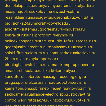
demolalapaluza.ru
tanyavanya.ru
remstir-tolyatti.ru
msdip.ru
jdol.ru
sokolovr.ru
newtech-spb.ru
rezemkleim.ru
massage-tai.ru
seonub.ru
zvonitut.ru
biolisichka24.ru
mncraft-download.ru
algoritm-sistema.ru
godflesh.ru
ru-industria.ru
zebra-tlt.ru
okna-proficom.ru
erynok.ru
onlinekinospace.ru
startupstudio-fefu.ru
zarges-ru.ru
gegenjustizunrecht.ru
autobalashov.ru
utrovortu.ru
spiski-firm.ru
elara-m.ru
kinomusorka.ru
mkcslava.ru
2bets.ru
vintovoykompressor.ru
birminghamvsfulham.ru
sarmat-komp.ru
pioneeri.ru
amadis-chocolate.ru
shkurki-karakulya.ru
kanotiforet.spb.ru
tutmassage.ru
ecolog.org.ru
praga.spb.ru
falcorussia.ru
autodoctorservis.ru
kamertondom.spb.ru
net-life.net.ru
avto-vozim.ru
sakhcamera.ru
alliance-electro.spb.ru
stroyavt.ru
controlweb1.ru
tdsak74.ru
kinzozo-ru.ru
kvotka.ru