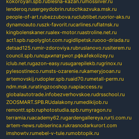
kokoroyari.spb.ru
blesna-kazan.ru
mossilver.ru
lenderoq.ru
sergeydobrin.ru
tochkazvuka.msk.ru
people-of-art.ru
bezzubova.ru
clubtibet.ru
orior-aks.ru
dynamoauto.ru
szk-favorit.ru
carlines.ru
flatnsk.ru
kingbolenskaner.ru
alex-motor.ru
astroline.net.ru
act1.spb.ru
polyglot.com.ru
gidlipetsk.ru
ooo-driada.ru
detsad125.ru
mir-zdoroviya.ru
bruslanovo.ru
siterem.ru
council.spb.ru
лодкипатриот.рф
kafekolizey.ru
iclub.net.ru
gazon-easy.ru
sugarepilekb.ru
grinox.ru
pylesostineco.ru
msts-ozarenie.ru
kameryjooan.ru
artemovskij.ru
dopler.spb.ru
aid70.ru
metall-perm.ru
ndm.msk.ru
ratingzooshop.ru
apiaccess.ru
globalautotrade.info
bezverhovskoe.ru
drsschool.ru
ZOOSMART.SPB.RU
dalakony.ru
medikijob.ru
remontt.spb.ru
photostudia.spb.ru
myragon.ru
terramia.ru
academy62.ru
gardengallereya.ru
rti.com.ru
artem-news.ru
biserinca.ru
krasnodarkurort.com
imshowtv.ru
mebel-v-tule.ru
mobtopik.ru