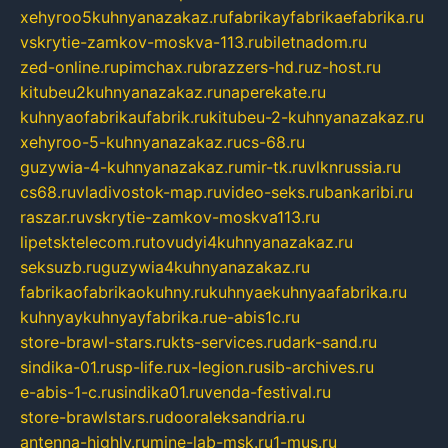
xehyroo5kuhnyanazakaz.ru
fabrikayfabrikaefabrika.ru
vskrytie-zamkov-moskva-113.ru
biletnadom.ru
zed-online.ru
pimchax.ru
brazzers-hd.ru
z-host.ru
kitubeu2kuhnyanazakaz.ru
naperekate.ru
kuhnyaofabrikaufabrik.ru
kitubeu-2-kuhnyanazakaz.ru
xehyroo-5-kuhnyanazakaz.ru
cs-68.ru
guzywia-4-kuhnyanazakaz.ru
mir-tk.ru
vlknrussia.ru
cs68.ru
vladivostok-map.ru
video-seks.ru
bankaribi.ru
raszar.ru
vskrytie-zamkov-moskva113.ru
lipetsktelecom.ru
tovudyi4kuhnyanazakaz.ru
seksuzb.ru
guzywia4kuhnyanazakaz.ru
fabrikaofabrikaokuhny.ru
kuhnyaekuhnyaafabrika.ru
kuhnyaykuhnyayfabrika.ru
e-abis1c.ru
store-brawl-stars.ru
kts-services.ru
dark-sand.ru
sindika-01.ru
sp-life.ru
x-legion.ru
sib-archives.ru
e-abis-1-c.ru
sindika01.ru
venda-festival.ru
store-brawlstars.ru
dooraleksandria.ru
antenna-highly.ru
mine-lab-msk.ru
1-mus.ru