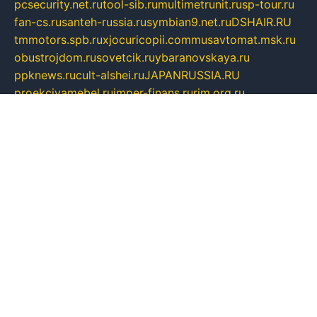
pcsecurity.net.ru
tool-sib.ru
multimetrunit.ru
sp-tour.ru
fan-cs.ru
santeh-russia.ru
symbian9.net.ru
DSHAIR.RU
tmmotors.spb.ru
xjocuricopii.com
musavtomat.msk.ru
obustrojdom.ru
sovetcik.ru
ybaranovskaya.ru
ppknews.ru
cult-alshei.ru
JAPANRUSSIA.RU
proekciyamebel.ru
imper-finans.ru
rim.org.ru
glamourai.ru
brassminus.ru
zabor-pro.ru
ftn.pp.ru
dorogoe58.ru
laimengpacker.ru
kuzova-zapchasti.ru
sageerp.ru
taxodrom.ru
dsrazvitie.ru
hardcity.net.ru
ratinghomegames.ru
topservice25.ru
gubernyan.ru
gtglasslined.ru
ii4.ru
tssport.spb.ru
andorra24.com
blackwallstreet.ru
oboimos.ru
optim-doors.com.ru
ikuch.ru
nycr.org.ru
npa21.ru
vremya-ch.spb.ru
desert000.ru
ivtorgi.ru
ifiori.ru
catalog-statei.ru
dcv.org.ru
spetsmaster174.ru
ipkameryhiseeu.ru
dum26.ru
ruspol.spb.ru
fr-opendp.ru
kam-solnyshko.ru
cheyenne-arapaho.ru
sevzapmetal.spb.ru
ted-lapidus.spb.ru
parasite-eliminator.ru