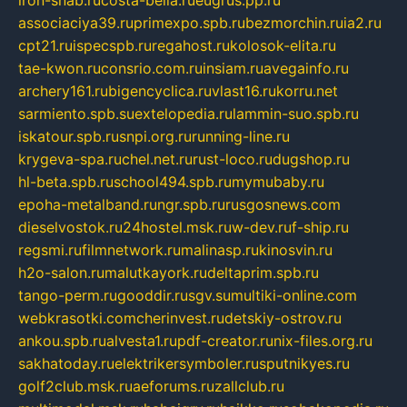
iron-snab.ru
costa-bella.ru
eugrus.pp.ru
associaciya39.ru
primexpo.spb.ru
bezmorchin.ru
ia2.ru
cpt21.ru
ispecspb.ru
regahost.ru
kolosok-elita.ru
tae-kwon.ru
consrio.com.ru
insiam.ru
avegainfo.ru
archery161.ru
bigencyclica.ru
vlast16.ru
korru.net
sarmiento.spb.su
extelopedia.ru
lammin-suo.spb.ru
iskatour.spb.ru
snpi.org.ru
running-line.ru
krygeva-spa.ru
chel.net.ru
rust-loco.ru
dugshop.ru
hl-beta.spb.ru
school494.spb.ru
mymubaby.ru
epoha-metalband.ru
ngr.spb.ru
rusgosnews.com
dieselvostok.ru
24hostel.msk.ru
w-dev.ru
f-ship.ru
regsmi.ru
filmnetwork.ru
malinasp.ru
kinosvin.ru
h2o-salon.ru
malutkayork.ru
deltaprim.spb.ru
tango-perm.ru
gooddir.ru
sgv.su
multiki-online.com
webkrasotki.com
cherinvest.ru
detskiy-ostrov.ru
ankou.spb.ru
alvesta1.ru
pdf-creator.ru
nix-files.org.ru
sakhatoday.ru
elektrikersymboler.ru
sputnikyes.ru
golf2club.msk.ru
aeforums.ru
zallclub.ru