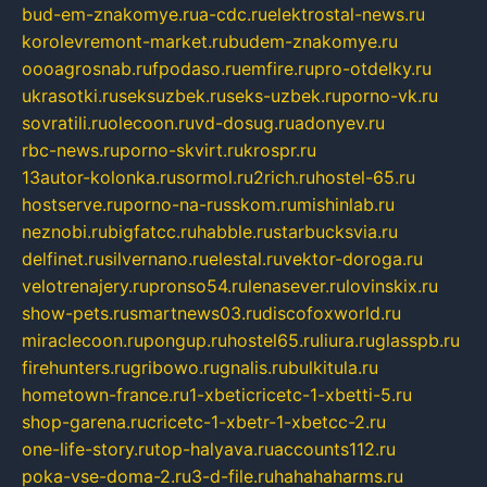
bud-em-znakomye.ru
a-cdc.ru
elektrostal-news.ru
korolevremont-market.ru
budem-znakomye.ru
oooagrosnab.ru
fpodaso.ru
emfire.ru
pro-otdelky.ru
ukrasotki.ru
seksuzbek.ru
seks-uzbek.ru
porno-vk.ru
sovratili.ru
olecoon.ru
vd-dosug.ru
adonyev.ru
rbc-news.ru
porno-skvirt.ru
krospr.ru
13autor-kolonka.ru
sormol.ru
2rich.ru
hostel-65.ru
hostserve.ru
porno-na-russkom.ru
mishinlab.ru
neznobi.ru
bigfatcc.ru
habble.ru
starbucksvia.ru
delfinet.ru
silvernano.ru
elestal.ru
vektor-doroga.ru
velotrenajery.ru
pronso54.ru
lenasever.ru
lovinskix.ru
show-pets.ru
smartnews03.ru
discofoxworld.ru
miraclecoon.ru
pongup.ru
hostel65.ru
liura.ru
glasspb.ru
firehunters.ru
gribowo.ru
gnalis.ru
bulkitula.ru
hometown-france.ru
1-xbeticricetc-1-xbetti-5.ru
shop-garena.ru
cricetc-1-xbetr-1-xbetcc-2.ru
one-life-story.ru
top-halyava.ru
accounts112.ru
poka-vse-doma-2.ru
3-d-file.ru
hahahaharms.ru