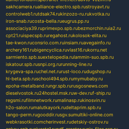
sakhcamera.ru
alliance-electro.spb.ru
stroyavt.ru
controlweb1.ru
tdsak74.ru
kinzozo-ru.ru
kvotka.ru
iron-snab.ru
costa-bella.ru
eugrus.pp.ru
associaciya39.ru
primexpo.spb.ru
bezmorchin.ru
ia2.ru
cpt21.ru
ispecspb.ru
regahost.ru
kolosok-elita.ru
tae-kwon.ru
consrio.com.ru
insiam.ru
avegainfo.ru
archery161.ru
bigencyclica.ru
vlast16.ru
korru.net
sarmiento.spb.su
extelopedia.ru
lammin-suo.spb.ru
iskatour.spb.ru
snpi.org.ru
running-line.ru
krygeva-spa.ru
chel.net.ru
rust-loco.ru
dugshop.ru
hl-beta.spb.ru
school494.spb.ru
mymubaby.ru
epoha-metalband.ru
ngr.spb.ru
rusgosnews.com
dieselvostok.ru
24hostel.msk.ru
w-dev.ru
f-ship.ru
regsmi.ru
filmnetwork.ru
malinasp.ru
kinosvin.ru
h2o-salon.ru
malutkayork.ru
deltaprim.spb.ru
tango-perm.ru
gooddir.ru
sgv.su
multiki-online.com
webkrasotki.com
cherinvest.ru
detskiy-ostrov.ru