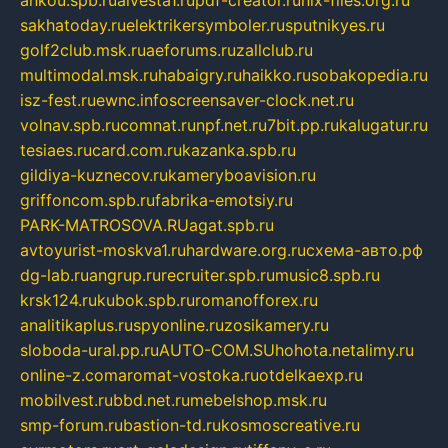
ankou.spb.ru
alvesta1.ru
pdf-creator.ru
nix-files.org.ru
sakhatoday.ru
elektrikersymboler.ru
sputnikyes.ru
golf2club.msk.ru
aeforums.ru
zallclub.ru
multimodal.msk.ru
habaigry.ru
haikko.ru
sobakopedia.ru
isz-fest.ru
ewnc.info
screensaver-clock.net.ru
volnav.spb.ru
comnat.ru
npf.net.ru
7bit.pp.ru
kalugatur.ru
tesiaes.ru
card.com.ru
kazanka.spb.ru
gildiya-kuznecov.ru
kameryboavision.ru
griffoncom.spb.ru
fabrika-emotsiy.ru
PARK-MATROSOVA.RU
agat.spb.ru
avtoyurist-moskva1.ru
hardware.org.ru
схема-авто.рф
dg-lab.ru
angrup.ru
recruiter.spb.ru
music8.spb.ru
krsk124.ru
kubok.spb.ru
romanofforex.ru
analitikaplus.ru
spyonline.ru
zosikamery.ru
sloboda-ural.pp.ru
AUTO-COM.SU
hohota.net
alimy.ru
online-z.com
aromat-vostoka.ru
otdelkaexp.ru
mobilvest.ru
bbd.net.ru
mebelshop.msk.ru
smp-forum.ru
bastion-td.ru
kosmoscreative.ru