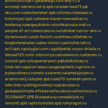
avrmotors.ru
art-galadesign.ru
tiffany-c.ru
ecostep-samara.ru
d-p.spb.ru
галактика73.рф
sko.com.ru
davitamebel-spb.ru
fotsis.ru
tesiaes.ru
kokoroyari.spb.ru
blesna-kazan.ru
mossilver.ru
lenderoq.ru
sergeydobrin.ru
tochkazvuka.msk.ru
people-of-art.ru
bezzubova.ru
clubtibet.ru
orior-aks.ru
dynamoauto.ru
szk-favorit.ru
carlines.ru
flatnsk.ru
kingbolenskaner.ru
alex-motor.ru
astroline.net.ru
act1.spb.ru
polyglot.com.ru
gidlipetsk.ru
ooo-driada.ru
detsad125.ru
mir-zdoroviya.ru
bruslanovo.ru
siterem.ru
council.spb.ru
лодкипатриот.рф
kafekolizey.ru
iclub.net.ru
gazon-easy.ru
sugarepilekb.ru
grinox.ru
pylesostineco.ru
msts-ozarenie.ru
kameryjooan.ru
artemovskij.ru
dopler.spb.ru
aid70.ru
metall-perm.ru
ndm.msk.ru
ratingzooshop.ru
apiaccess.ru
globalautotrade.info
bezverhovskoe.ru
drsschool.ru
ZOOSMART.SPB.RU
dalakony.ru
medikijob.ru
remontt.spb.ru
photostudia.spb.ru
myragon.ru