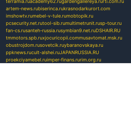
terramia.ru
academy62.ru
gardengallereya.ru
rti.com.ru
artem-news.ru
biserinca.ru
krasnodarkurort.com
imshowtv.ru
mebel-v-tule.ru
mobtopik.ru
pcsecurity.net.ru
tool-sib.ru
multimetrunit.ru
sp-tour.ru
fan-cs.ru
santeh-russia.ru
symbian9.net.ru
DSHAIR.RU
tmmotors.spb.ru
xjocuricopii.com
musavtomat.msk.ru
obustrojdom.ru
sovetcik.ru
ybaranovskaya.ru
ppknews.ru
cult-alshei.ru
JAPANRUSSIA.RU
proekciyamebel.ru
imper-finans.ru
rim.org.ru
glamourai.ru
brassminus.ru
zabor-pro.ru
ftn.pp.ru
dorogoe58.ru
laimengpacker.ru
kuzova-zapchasti.ru
sageerp.ru
taxodrom.ru
dsrazvitie.ru
hardcity.net.ru
ratinghomegames.ru
topservice25.ru
gubernyan.ru
gtglasslined.ru
ii4.ru
tssport.spb.ru
andorra24.com
blackwallstreet.ru
oboimos.ru
optim-doors.com.ru
ikuch.ru
nycr.org.ru
npa21.ru
vremya-ch.spb.ru
desert000.ru
ivtorgi.ru
ifiori.ru
catalog-statei.ru
dcv.org.ru
spetsmaster174.ru
ipkameryhiseeu.ru