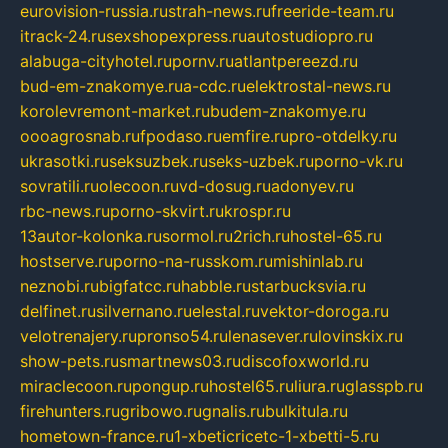
eurovision-russia.ru
strah-news.ru
freeride-team.ru
itrack-24.ru
sexshopexpress.ru
autostudiopro.ru
alabuga-cityhotel.ru
pornv.ru
atlantpereezd.ru
bud-em-znakomye.ru
a-cdc.ru
elektrostal-news.ru
korolevremont-market.ru
budem-znakomye.ru
oooagrosnab.ru
fpodaso.ru
emfire.ru
pro-otdelky.ru
ukrasotki.ru
seksuzbek.ru
seks-uzbek.ru
porno-vk.ru
sovratili.ru
olecoon.ru
vd-dosug.ru
adonyev.ru
rbc-news.ru
porno-skvirt.ru
krospr.ru
13autor-kolonka.ru
sormol.ru
2rich.ru
hostel-65.ru
hostserve.ru
porno-na-russkom.ru
mishinlab.ru
neznobi.ru
bigfatcc.ru
habble.ru
starbucksvia.ru
delfinet.ru
silvernano.ru
elestal.ru
vektor-doroga.ru
velotrenajery.ru
pronso54.ru
lenasever.ru
lovinskix.ru
show-pets.ru
smartnews03.ru
discofoxworld.ru
miraclecoon.ru
pongup.ru
hostel65.ru
liura.ru
glasspb.ru
firehunters.ru
gribowo.ru
gnalis.ru
bulkitula.ru
hometown-france.ru
1-xbeticricetc-1-xbetti-5.ru