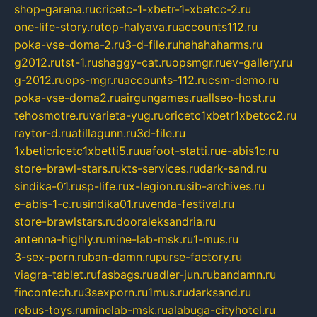
shop-garena.ru
cricetc-1-xbetr-1-xbetcc-2.ru
one-life-story.ru
top-halyava.ru
accounts112.ru
poka-vse-doma-2.ru
3-d-file.ru
hahahaharms.ru
g2012.ru
tst-1.ru
shaggy-cat.ru
opsmgr.ru
ev-gallery.ru
g-2012.ru
ops-mgr.ru
accounts-112.ru
csm-demo.ru
poka-vse-doma2.ru
airgungames.ru
allseo-host.ru
tehosmotre.ru
varieta-yug.ru
cricetc1xbetr1xbetcc2.ru
raytor-d.ru
atillagunn.ru
3d-file.ru
1xbeticricetc1xbetti5.ru
uafoot-statti.ru
e-abis1c.ru
store-brawl-stars.ru
kts-services.ru
dark-sand.ru
sindika-01.ru
sp-life.ru
x-legion.ru
sib-archives.ru
e-abis-1-c.ru
sindika01.ru
venda-festival.ru
store-brawlstars.ru
dooraleksandria.ru
antenna-highly.ru
mine-lab-msk.ru
1-mus.ru
3-sex-porn.ru
ban-damn.ru
purse-factory.ru
viagra-tablet.ru
fasbags.ru
adler-jun.ru
bandamn.ru
fincontech.ru
3sexporn.ru
1mus.ru
darksand.ru
rebus-toys.ru
minelab-msk.ru
alabuga-cityhotel.ru