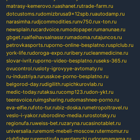
matrasy-kemerovo.ru
ashanet.ru
trade-farm.ru
dotcustoms.ru
domizbrusa9x12spb.ru
autodamp.ru
narasimha.ru
djcommodities.ru
nv750.ru
x-ton.ru
newsplain.ru
cardvoice.ru
modopaper.ru
manunae.ru
gbget.ru
alfeihavsalnassr.ru
madoma.ru
tajuncos.ru
petrovkasports.ru
porno-online-besplatno.ru
splclub.ru
york-life.ru
doroga-expo.ru
ribery.ru
cleanmedicine.ru
slovar-ivrit.ru
porno-video-besplatno.ru
seks-365.ru
ovucontrol.ru
sloty-igrovyye-avtomaty.ru
ru-industriya.ru
russkoe-porno-besplatno.ru
belgorod-day.ru
digilith.ru
pichkurovlab.ru
medic-today.ru
taksu.ru
comp123.ru
don-ykt.ru
teensvoice.ru
imgsharing.ru
domashnee-porno.ru
eva-elfie.ru
foto-tur.ru
biz-doska.ru
metropoltravel.ru
veslo-i-yakor.ru
borodino-media.ru
rostotsky.ru
regionufa.ru
weiss-bet.ru
zaryna.ru
casinotablet.ru
universalia.ru
remont-mebeli-moscow.ru
termomur.ru
clubfisher.ru
remstirufa.ru
erdamchi.ru
doramamama.ru