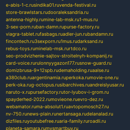
e-abis-1-c.ru
sindika01.ru
venda-festival.ru
store-brawlstars.ru
dooraleksandria.ru
antenna-highly.ru
mine-lab-msk.ru
1-mus.ru
3-sex-porn.ru
ban-damn.ru
purse-factory.ru
viagra-tablet.ru
fasbags.ru
adler-jun.ru
bandamn.ru
fincontech.ru
3sexporn.ru
1mus.ru
darksand.ru
rebus-toys.ru
minelab-msk.ru
rtdco.ru
seo-prodvizhenie-sajtov-stroitelnyh-kompanij.ru
card-voice.ru
rulonnyygazon177.ru
snow-guard.ru
domizbrusa-9x12spb.ru
demaholding.ru
aalse.ru
a380club.ru
argentinamia.ru
perkoka.ru
movie-one.ru
perk-oka.ru
g-octopus.ru
sibarchives.ru
andreislyusar.ru
naruto-x.ru
pursefactory.ru
tor-lyubov-i-grom.ru
spayderhed-2022.ru
movieone.ru
evro-dez.ru
webamator.ru
ma-absolut1.ru
avtopomosch27.ru
nv-750.ru
news-plain.ru
nertansaga.ru
delanalad.ru
dizfiles.ru
youtubefree.ru
aria-family.ru
roadli.ru
planeta-samara.ru
mysmartbuy.ru