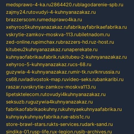
medsprawo-4-ka.ru
2864420.ru
blagodarenie-spb.ru
zajmy24.ru
tovudyi-4-kuhnyanazakaz.ru
brazzerscom.ru
medsprawo4ka.ru
xehyroo5kuhnyanazakaz.ru
fabrikayfabrikaefabrika.ru
vskrytie-zamkov-moskva-113.ru
biletnadom.ru
zed-online.ru
pimchax.ru
brazzers-hd.ru
z-host.ru
kitubeu2kuhnyanazakaz.ru
naperekate.ru
kuhnyaofabrikaufabrik.ru
kitubeu-2-kuhnyanazakaz.ru
xehyroo-5-kuhnyanazakaz.ru
cs-68.ru
guzywia-4-kuhnyanazakaz.ru
mir-tk.ru
vlknrussia.ru
cs68.ru
vladivostok-map.ru
video-seks.ru
bankaribi.ru
raszar.ru
vskrytie-zamkov-moskva113.ru
lipetsktelecom.ru
tovudyi4kuhnyanazakaz.ru
seksuzb.ru
guzywia4kuhnyanazakaz.ru
fabrikaofabrikaokuhny.ru
kuhnyaekuhnyaafabrika.ru
kuhnyaykuhnyayfabrika.ru
e-abis1c.ru
store-brawl-stars.ru
kts-services.ru
dark-sand.ru
sindika-01.ru
sp-life.ru
x-legion.ru
sib-archives.ru