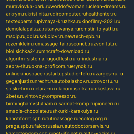
muraviovka-park.ru
worldofwoman.ru
clean-dreams.ru
arkrym.ru
kristinita.ru
dircomputer.ru
healthenter.ru
textexperts.ru
pivnaya-kruzhka.ru
kinofilmy-2021.ru
demolalapaluza.ru
tanyavanya.ru
remstir-tolyatti.ru
msdip.ru
jdol.ru
sokolovr.ru
newtech-spb.ru
rezemkleim.ru
massage-tai.ru
seonub.ru
zvonitut.ru
biolisichka24.ru
mncraft-download.ru
algoritm-sistema.ru
godflesh.ru
ru-industria.ru
zebra-tlt.ru
okna-proficom.ru
erynok.ru
onlinekinospace.ru
startupstudio-fefu.ru
zarges-ru.ru
gegenjustizunrecht.ru
autobalashov.ru
utrovortu.ru
spiski-firm.ru
elara-m.ru
kinomusorka.ru
mkcslava.ru
2bets.ru
vintovoykompressor.ru
birminghamvsfulham.ru
sarmat-komp.ru
pioneeri.ru
amadis-chocolate.ru
shkurki-karakulya.ru
kanotiforet.spb.ru
tutmassage.ru
ecolog.org.ru
praga.spb.ru
falcorussia.ru
autodoctorservis.ru
kamertondom.spb.ru
net-life.net.ru
avto-vozim.ru