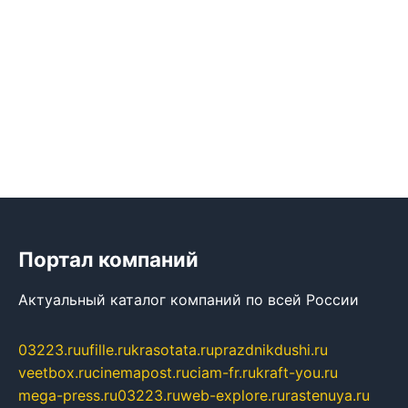
Портал компаний
Актуальный каталог компаний по всей России
03223.ru
ufille.ru
krasotata.ru
prazdnikdushi.ru
veetbox.ru
cinemapost.ru
ciam-fr.ru
kraft-you.ru
mega-press.ru
03223.ru
web-explore.ru
rastenuya.ru