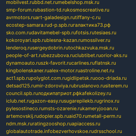
mobilvest.ru
bbd.net.ru
mebelshop.msk.ru
smp-forum.ru
bastion-td.ru
kosmoscreative.ru
avrmotors.ru
art-galadesign.ru
tiffany-c.ru
ecostep-samara.ru
d-p.spb.ru
галактика73.рф
sko.com.ru
davitamebel-spb.ru
fotsis.ru
tesiaes.ru
kokoroyari.spb.ru
blesna-kazan.ru
mossilver.ru
lenderoq.ru
sergeydobrin.ru
tochkazvuka.msk.ru
people-of-art.ru
bezzubova.ru
clubtibet.ru
orior-aks.ru
dynamoauto.ru
szk-favorit.ru
carlines.ru
flatnsk.ru
kingbolenskaner.ru
alex-motor.ru
astroline.net.ru
act1.spb.ru
polyglot.com.ru
gidlipetsk.ru
ooo-driada.ru
detsad125.ru
mir-zdoroviya.ru
bruslanovo.ru
siterem.ru
council.spb.ru
лодкипатриот.рф
kafekolizey.ru
iclub.net.ru
gazon-easy.ru
sugarepilekb.ru
grinox.ru
pylesostineco.ru
msts-ozarenie.ru
kameryjooan.ru
artemovskij.ru
dopler.spb.ru
aid70.ru
metall-perm.ru
ndm.msk.ru
ratingzooshop.ru
apiaccess.ru
globalautotrade.info
bezverhovskoe.ru
drsschool.ru