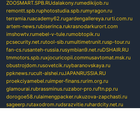
ZOOSMART.SPB.RU
dalakony.ru
medikijob.ru
remontt.spb.ru
photostudia.spb.ru
myragon.ru
terramia.ru
academy62.ru
gardengallereya.ru
rti.com.ru
artem-news.ru
biserinca.ru
krasnodarkurort.com
imshowtv.ru
mebel-v-tule.ru
mobtopik.ru
pcsecurity.net.ru
tool-sib.ru
multimetrunit.ru
sp-tour.ru
fan-cs.ru
santeh-russia.ru
symbian9.net.ru
DSHAIR.RU
tmmotors.spb.ru
xjocuricopii.com
musavtomat.msk.ru
obustrojdom.ru
sovetcik.ru
ybaranovskaya.ru
ppknews.ru
cult-alshei.ru
JAPANRUSSIA.RU
proekciyamebel.ru
imper-finans.ru
rim.org.ru
glamourai.ru
brassminus.ru
zabor-pro.ru
ftn.pp.ru
dorogoe58.ru
laimengpacker.ru
kuzova-zapchasti.ru
sageerp.ru
taxodrom.ru
dsrazvitie.ru
hardcity.net.ru
ratinghomegames.ru
topservice25.ru
gubernyan.ru
gtglasslined.ru
ii4.ru
tssport.spb.ru
andorra24.com
blackwallstreet.ru
oboimos.ru
optim-doors.com.ru
ikuch.ru
nycr.org.ru
npa21.ru
vremya-ch.spb.ru