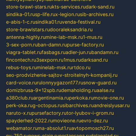
store-brawl-stars.ru
kts-services.ru
dark-sand.ru
sindika-01.ru
sp-life.ru
x-legion.ru
sib-archives.ru
e-abis-1-c.ru
sindika01.ru
venda-festival.ru
store-brawlstars.ru
dooraleksandria.ru
antenna-highly.ru
mine-lab-msk.ru
1-mus.ru
3-sex-porn.ru
ban-damn.ru
purse-factory.ru
viagra-tablet.ru
fasbags.ru
adler-jun.ru
bandamn.ru
fincontech.ru
3sexporn.ru
1mus.ru
darksand.ru
rebus-toys.ru
minelab-msk.ru
rtdco.ru
seo-prodvizhenie-sajtov-stroitelnyh-kompanij.ru
card-voice.ru
rulonnyygazon177.ru
snow-guard.ru
domizbrusa-9x12spb.ru
demaholding.ru
aalse.ru
a380club.ru
argentinamia.ru
perkoka.ru
movie-one.ru
perk-oka.ru
g-octopus.ru
sibarchives.ru
andreislyusar.ru
naruto-x.ru
pursefactory.ru
tor-lyubov-i-grom.ru
spayderhed-2022.ru
movieone.ru
evro-dez.ru
webamator.ru
ma-absolut1.ru
avtopomosch27.ru
nv-750.ru
news-plain.ru
nertansaga.ru
delanalad.ru