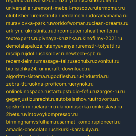
regionufa.ru
weiss-bet.ru
zaryna.ru
casinotablet.ru
universalia.ru
remont-mebeli-moscow.ru
termomur.ru
clubfisher.ru
remstirufa.ru
erdamchi.ru
doramamama.ru
muraviovka-park.ru
worldofwoman.ru
clean-dreams.ru
arkrym.ru
kristinita.ru
dircomputer.ru
healthenter.ru
textexperts.ru
pivnaya-kruzhka.ru
kinofilmy-2021.ru
demolalapaluza.ru
tanyavanya.ru
remstir-tolyatti.ru
msdip.ru
jdol.ru
sokolovr.ru
newtech-spb.ru
rezemkleim.ru
massage-tai.ru
seonub.ru
zvonitut.ru
biolisichka24.ru
mncraft-download.ru
algoritm-sistema.ru
godflesh.ru
ru-industria.ru
zebra-tlt.ru
okna-proficom.ru
erynok.ru
onlinekinospace.ru
startupstudio-fefu.ru
zarges-ru.ru
gegenjustizunrecht.ru
autobalashov.ru
utrovortu.ru
spiski-firm.ru
elara-m.ru
kinomusorka.ru
mkcslava.ru
2bets.ru
vintovoykompressor.ru
birminghamvsfulham.ru
sarmat-komp.ru
pioneeri.ru
amadis-chocolate.ru
shkurki-karakulya.ru