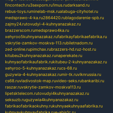
fincontech.ru
3sexporn.ru
1mus.ru
darksand.ru
rebus-toys.ru
minelab-msk.ru
alabuga-cityhotel.ru
medsprawo-4-ka.ru
2864420.ru
blagodarenie-spb.ru
zajmy24.ru
tovudyi-4-kuhnyanazakaz.ru
brazzerscom.ru
medsprawo4ka.ru
xehyroo5kuhnyanazakaz.ru
fabrikayfabrikaefabrika.ru
vskrytie-zamkov-moskva-113.ru
biletnadom.ru
zed-online.ru
pimchax.ru
brazzers-hd.ru
z-host.ru
kitubeu2kuhnyanazakaz.ru
naperekate.ru
kuhnyaofabrikaufabrik.ru
kitubeu-2-kuhnyanazakaz.ru
xehyroo-5-kuhnyanazakaz.ru
cs-68.ru
guzywia-4-kuhnyanazakaz.ru
mir-tk.ru
vlknrussia.ru
cs68.ru
vladivostok-map.ru
video-seks.ru
bankaribi.ru
raszar.ru
vskrytie-zamkov-moskva113.ru
lipetsktelecom.ru
tovudyi4kuhnyanazakaz.ru
seksuzb.ru
guzywia4kuhnyanazakaz.ru
fabrikaofabrikaokuhny.ru
kuhnyaekuhnyaafabrika.ru
kuhnyaykuhnyayfabrika.ru
e-abis1c.ru