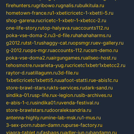
firehunters.ru
gribowo.ru
gnalis.ru
bulkitula.ru
hometown-france.ru
1-xbeticricetc-1-xbetti-5.ru
shop-garena.ru
cricetc-1-xbetr-1-xbetcc-2.ru
one-life-story.ru
top-halyava.ru
accounts112.ru
poka-vse-doma-2.ru
3-d-file.ru
hahahaharms.ru
g2012.ru
tst-1.ru
shaggy-cat.ru
opsmgr.ru
ev-gallery.ru
g-2012.ru
ops-mgr.ru
accounts-112.ru
csm-demo.ru
poka-vse-doma2.ru
airgungames.ru
allseo-host.ru
tehosmotre.ru
varieta-yug.ru
cricetc1xbetr1xbetcc2.ru
raytor-d.ru
atillagunn.ru
3d-file.ru
1xbeticricetc1xbetti5.ru
uafoot-statti.ru
e-abis1c.ru
store-brawl-stars.ru
kts-services.ru
dark-sand.ru
sindika-01.ru
sp-life.ru
x-legion.ru
sib-archives.ru
e-abis-1-c.ru
sindika01.ru
venda-festival.ru
store-brawlstars.ru
dooraleksandria.ru
antenna-highly.ru
mine-lab-msk.ru
1-mus.ru
3-sex-porn.ru
ban-damn.ru
purse-factory.ru
viagra-tablet.ru
fasbags.ru
adler-jun.ru
bandamn.ru