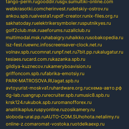
tango-perm.ru
gooddir.ru
sgv.su
multiki-online.com
webkrasotki.com
cherinvest.ru
detskiy-ostrov.ru
ankou.spb.ru
alvesta1.ru
pdf-creator.ru
nix-files.org.ru
sakhatoday.ru
elektrikersymboler.ru
sputnikyes.ru
golf2club.msk.ru
aeforums.ru
zallclub.ru
multimodal.msk.ru
habaigry.ru
haikko.ru
sobakopedia.ru
isz-fest.ru
ewnc.info
screensaver-clock.net.ru
volnav.spb.ru
comnat.ru
npf.net.ru
7bit.pp.ru
kalugatur.ru
tesiaes.ru
card.com.ru
kazanka.spb.ru
gildiya-kuznecov.ru
kameryboavision.ru
griffoncom.spb.ru
fabrika-emotsiy.ru
PARK-MATROSOVA.RU
agat.spb.ru
avtoyurist-moskva1.ru
hardware.org.ru
схема-авто.рф
dg-lab.ru
angrup.ru
recruiter.spb.ru
music8.spb.ru
krsk124.ru
kubok.spb.ru
romanofforex.ru
analitikaplus.ru
spyonline.ru
zosikamery.ru
sloboda-ural.pp.ru
AUTO-COM.SU
hohota.net
alimy.ru
online-z.com
aromat-vostoka.ru
otdelkaexp.ru