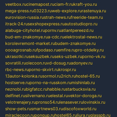
veetbox.ru
cinemapost.ru
ciam-fr.ru
kraft-you.ru
mega-press.ru
03223.ru
web-explore.ru
rastenuya.ru
eurovision-russia.ru
strah-news.ru
freeride-team.ru
itrack-24.ru
sexshopexpress.ru
autostudiopro.ru
alabuga-cityhotel.ru
pornv.ru
atlantpereezd.ru
bud-em-znakomye.ru
a-cdc.ru
elektrostal-news.ru
korolevremont-market.ru
budem-znakomye.ru
oooagrosnab.ru
fpodaso.ru
emfire.ru
pro-otdelky.ru
ukrasotki.ru
seksuzbek.ru
seks-uzbek.ru
porno-vk.ru
sovratili.ru
olecoon.ru
vd-dosug.ru
adonyev.ru
rbc-news.ru
porno-skvirt.ru
krospr.ru
13autor-kolonka.ru
sormol.ru
2rich.ru
hostel-65.ru
hostserve.ru
porno-na-russkom.ru
mishinlab.ru
neznobi.ru
bigfatcc.ru
habble.ru
starbucksvia.ru
delfinet.ru
silvernano.ru
elestal.ru
vektor-doroga.ru
velotrenajery.ru
pronso54.ru
lenasever.ru
lovinskix.ru
show-pets.ru
smartnews03.ru
discofoxworld.ru
miraclecoon.ru
pongup.ru
hostel65.ru
liura.ru
glasspb.ru