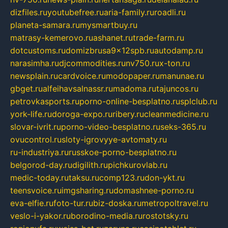
dizfiles.ru
youtubefree.ru
aria-family.ru
roadli.ru
planeta-samara.ru
mysmartbuy.ru
matrasy-kemerovo.ru
ashanet.ru
trade-farm.ru
dotcustoms.ru
domizbrusa9x12spb.ru
autodamp.ru
narasimha.ru
djcommodities.ru
nv750.ru
x-ton.ru
newsplain.ru
cardvoice.ru
modopaper.ru
manunae.ru
gbget.ru
alfeihavsalnassr.ru
madoma.ru
tajuncos.ru
petrovkasports.ru
porno-online-besplatno.ru
splclub.ru
york-life.ru
doroga-expo.ru
ribery.ru
cleanmedicine.ru
slovar-ivrit.ru
porno-video-besplatno.ru
seks-365.ru
ovucontrol.ru
sloty-igrovyye-avtomaty.ru
ru-industriya.ru
russkoe-porno-besplatno.ru
belgorod-day.ru
digilith.ru
pichkurovlab.ru
medic-today.ru
taksu.ru
comp123.ru
don-ykt.ru
teensvoice.ru
imgsharing.ru
domashnee-porno.ru
eva-elfie.ru
foto-tur.ru
biz-doska.ru
metropoltravel.ru
veslo-i-yakor.ru
borodino-media.ru
rostotsky.ru