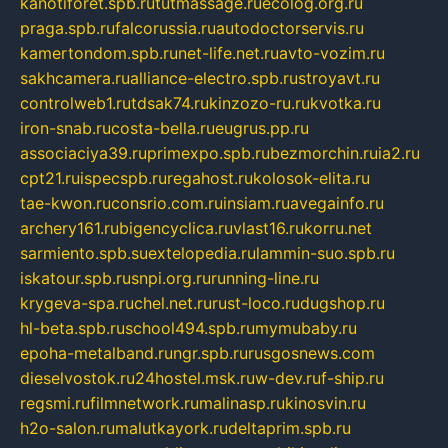
kanotiforet.spb.ru
tutmassage.ru
ecolog.org.ru
praga.spb.ru
falcorussia.ru
autodoctorservis.ru
kamertondom.spb.ru
net-life.net.ru
avto-vozim.ru
sakhcamera.ru
alliance-electro.spb.ru
stroyavt.ru
controlweb1.ru
tdsak74.ru
kinzozo-ru.ru
kvotka.ru
iron-snab.ru
costa-bella.ru
eugrus.pp.ru
associaciya39.ru
primexpo.spb.ru
bezmorchin.ru
ia2.ru
cpt21.ru
ispecspb.ru
regahost.ru
kolosok-elita.ru
tae-kwon.ru
consrio.com.ru
insiam.ru
avegainfo.ru
archery161.ru
bigencyclica.ru
vlast16.ru
korru.net
sarmiento.spb.su
extelopedia.ru
lammin-suo.spb.ru
iskatour.spb.ru
snpi.org.ru
running-line.ru
krygeva-spa.ru
chel.net.ru
rust-loco.ru
dugshop.ru
hl-beta.spb.ru
school494.spb.ru
mymubaby.ru
epoha-metalband.ru
ngr.spb.ru
rusgosnews.com
dieselvostok.ru
24hostel.msk.ru
w-dev.ru
f-ship.ru
regsmi.ru
filmnetwork.ru
malinasp.ru
kinosvin.ru
h2o-salon.ru
malutkayork.ru
deltaprim.spb.ru