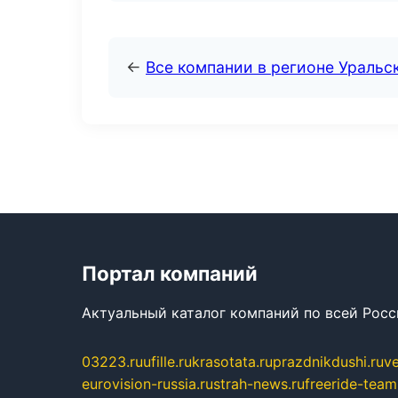
←
Все компании в регионе Уральс
Портал компаний
Актуальный каталог компаний по всей Рос
03223.ru
ufille.ru
krasotata.ru
prazdnikdushi.ru
v
eurovision-russia.ru
strah-news.ru
freeride-team