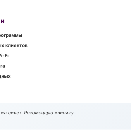
ми
программы
ых клиентов
i-Fi
га
одных
жа сияет. Рекомендую клинику.