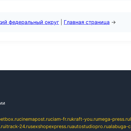
кий федеральный округ
|
Главная страница
→
сии
eetbox.ru
cinemapost.ru
ciam-fr.ru
kraft-you.ru
mega-press.ru
.ru
itrack-24.ru
sexshopexpress.ru
autostudiopro.ru
alabuga-ci