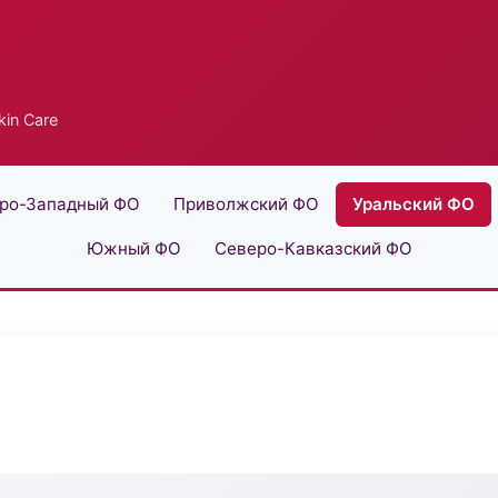
in Care
ро-Западный ФО
Приволжский ФО
Уральский ФО
Южный ФО
Северо-Кавказский ФО