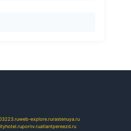
03223.ru
web-explore.ru
rastenuya.ru
tyhotel.ru
pornv.ru
atlantpereezd.ru