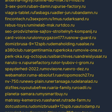
antenna-highly.ru
mine-lab-msk.ru
1-mus.ru
3-sex-porn.ru
ban-damn.ru
purse-factory.ru
viagra-tablet.ru
fasbags.ru
adler-jun.ru
bandamn.ru
fincontech.ru
3sexporn.ru
1mus.ru
darksand.ru
rebus-toys.ru
minelab-msk.ru
rtdco.ru
seo-prodvizhenie-sajtov-stroitelnyh-kompanij.ru
card-voice.ru
rulonnyygazon177.ru
snow-guard.ru
domizbrusa-9x12spb.ru
demaholding.ru
aalse.ru
a380club.ru
argentinamia.ru
perkoka.ru
movie-one.ru
perk-oka.ru
g-octopus.ru
sibarchives.ru
andreislyusar.ru
naruto-x.ru
pursefactory.ru
tor-lyubov-i-grom.ru
spayderhed-2022.ru
movieone.ru
evro-dez.ru
webamator.ru
ma-absolut1.ru
avtopomosch27.ru
nv-750.ru
news-plain.ru
nertansaga.ru
delanalad.ru
dizfiles.ru
youtubefree.ru
aria-family.ru
roadli.ru
planeta-samara.ru
mysmartbuy.ru
matrasy-kemerovo.ru
ashanet.ru
trade-farm.ru
dotcustoms.ru
domizbrusa9x12spb.ru
autodamp.ru