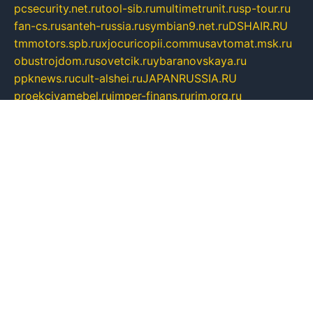
pcsecurity.net.ru
tool-sib.ru
multimetrunit.ru
sp-tour.ru
fan-cs.ru
santeh-russia.ru
symbian9.net.ru
DSHAIR.RU
tmmotors.spb.ru
xjocuricopii.com
musavtomat.msk.ru
obustrojdom.ru
sovetcik.ru
ybaranovskaya.ru
ppknews.ru
cult-alshei.ru
JAPANRUSSIA.RU
proekciyamebel.ru
imper-finans.ru
rim.org.ru
glamourai.ru
brassminus.ru
zabor-pro.ru
ftn.pp.ru
dorogoe58.ru
laimengpacker.ru
kuzova-zapchasti.ru
sageerp.ru
taxodrom.ru
dsrazvitie.ru
hardcity.net.ru
ratinghomegames.ru
topservice25.ru
gubernyan.ru
gtglasslined.ru
ii4.ru
tssport.spb.ru
andorra24.com
blackwallstreet.ru
oboimos.ru
optim-doors.com.ru
ikuch.ru
nycr.org.ru
npa21.ru
vremya-ch.spb.ru
desert000.ru
ivtorgi.ru
ifiori.ru
catalog-statei.ru
dcv.org.ru
spetsmaster174.ru
ipkameryhiseeu.ru
dum26.ru
ruspol.spb.ru
fr-opendp.ru
kam-solnyshko.ru
cheyenne-arapaho.ru
sevzapmetal.spb.ru
ted-lapidus.spb.ru
parasite-eliminator.ru