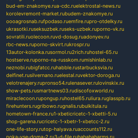
bud-em-znakomye.ru
a-cdc.ru
elektrostal-news.ru
korolevremont-market.ru
budem-znakomye.ru
oooagrosnab.ru
fpodaso.ru
emfire.ru
pro-otdelky.ru
ukrasotki.ru
seksuzbek.ru
seks-uzbek.ru
porno-vk.ru
sovratili.ru
olecoon.ru
vd-dosug.ru
adonyev.ru
rbc-news.ru
porno-skvirt.ru
krospr.ru
13autor-kolonka.ru
sormol.ru
2rich.ru
hostel-65.ru
hostserve.ru
porno-na-russkom.ru
mishinlab.ru
neznobi.ru
bigfatcc.ru
habble.ru
starbucksvia.ru
delfinet.ru
silvernano.ru
elestal.ru
vektor-doroga.ru
velotrenajery.ru
pronso54.ru
lenasever.ru
lovinskix.ru
show-pets.ru
smartnews03.ru
discofoxworld.ru
miraclecoon.ru
pongup.ru
hostel65.ru
liura.ru
glasspb.ru
firehunters.ru
gribowo.ru
gnalis.ru
bulkitula.ru
hometown-france.ru
1-xbeticricetc-1-xbetti-5.ru
shop-garena.ru
cricetc-1-xbetr-1-xbetcc-2.ru
one-life-story.ru
top-halyava.ru
accounts112.ru
poka-vse-doma-2.ru
3-d-file.ru
hahahaharms.ru