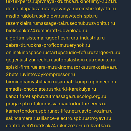
textexperts.ru
pivnaya-kruzhka.ru
kinofilmy-2021.ru
demolalapaluza.ru
tanyavanya.ru
remstir-tolyatti.ru
msdip.ru
jdol.ru
sokolovr.ru
newtech-spb.ru
rezemkleim.ru
massage-tai.ru
seonub.ru
zvonitut.ru
biolisichka24.ru
mncraft-download.ru
algoritm-sistema.ru
godflesh.ru
ru-industria.ru
zebra-tlt.ru
okna-proficom.ru
erynok.ru
onlinekinospace.ru
startupstudio-fefu.ru
zarges-ru.ru
gegenjustizunrecht.ru
autobalashov.ru
utrovortu.ru
spiski-firm.ru
elara-m.ru
kinomusorka.ru
mkcslava.ru
2bets.ru
vintovoykompressor.ru
birminghamvsfulham.ru
sarmat-komp.ru
pioneeri.ru
amadis-chocolate.ru
shkurki-karakulya.ru
kanotiforet.spb.ru
tutmassage.ru
ecolog.org.ru
praga.spb.ru
falcorussia.ru
autodoctorservis.ru
kamertondom.spb.ru
net-life.net.ru
avto-vozim.ru
sakhcamera.ru
alliance-electro.spb.ru
stroyavt.ru
controlweb1.ru
tdsak74.ru
kinzozo-ru.ru
kvotka.ru