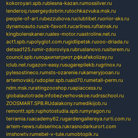
kokoroyari.spb.ru
blesna-kazan.ru
mossilver.ru
lenderoq.ru
sergeydobrin.ru
tochkazvuka.msk.ru
people-of-art.ru
bezzubova.ru
clubtibet.ru
orior-aks.ru
dynamoauto.ru
szk-favorit.ru
carlines.ru
flatnsk.ru
kingbolenskaner.ru
alex-motor.ru
astroline.net.ru
act1.spb.ru
polyglot.com.ru
gidlipetsk.ru
ooo-driada.ru
detsad125.ru
mir-zdoroviya.ru
bruslanovo.ru
siterem.ru
council.spb.ru
лодкипатриот.рф
kafekolizey.ru
iclub.net.ru
gazon-easy.ru
sugarepilekb.ru
grinox.ru
pylesostineco.ru
msts-ozarenie.ru
kameryjooan.ru
artemovskij.ru
dopler.spb.ru
aid70.ru
metall-perm.ru
ndm.msk.ru
ratingzooshop.ru
apiaccess.ru
globalautotrade.info
bezverhovskoe.ru
drsschool.ru
ZOOSMART.SPB.RU
dalakony.ru
medikijob.ru
remontt.spb.ru
photostudia.spb.ru
myragon.ru
terramia.ru
academy62.ru
gardengallereya.ru
rti.com.ru
artem-news.ru
biserinca.ru
krasnodarkurort.com
imshowtv.ru
mebel-v-tule.ru
mobtopik.ru