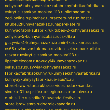
xehyroo5kuhnyanazakaz.ru
fabrikayfabrikaefabrika.ru
vskrytie-zamkov-moskva-113.ru
biletnadom.ru
zed-online.ru
pimchax.ru
brazzers-hd.ru
z-host.ru
kitubeu2kuhnyanazakaz.ru
naperekate.ru
kuhnyaofabrikaufabrik.ru
kitubeu-2-kuhnyanazakaz.ru
xehyroo-5-kuhnyanazakaz.ru
cs-68.ru
guzywia-4-kuhnyanazakaz.ru
mir-tk.ru
vlknrussia.ru
cs68.ru
vladivostok-map.ru
video-seks.ru
bankaribi.ru
raszar.ru
vskrytie-zamkov-moskva113.ru
lipetsktelecom.ru
tovudyi4kuhnyanazakaz.ru
seksuzb.ru
guzywia4kuhnyanazakaz.ru
fabrikaofabrikaokuhny.ru
kuhnyaekuhnyaafabrika.ru
kuhnyaykuhnyayfabrika.ru
e-abis1c.ru
store-brawl-stars.ru
kts-services.ru
dark-sand.ru
sindika-01.ru
sp-life.ru
x-legion.ru
sib-archives.ru
e-abis-1-c.ru
sindika01.ru
venda-festival.ru
store-brawlstars.ru
dooraleksandria.ru