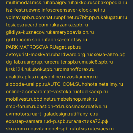
multimodal.msk.ru
habaigry.ru
haikko.ru
sobakopedia.ru
isz-fest.ru
ewnc.info
screensaver-clock.net.ru
volnav.spb.ru
comnat.ru
npf.net.ru
7bit.pp.ru
kalugatur.ru
tesiaes.ru
card.com.ru
kazanka.spb.ru
gildiya-kuznecov.ru
kameryboavision.ru
griffoncom.spb.ru
fabrika-emotsiy.ru
PARK-MATROSOVA.RU
agat.spb.ru
avtoyurist-moskva1.ru
hardware.org.ru
схема-авто.рф
dg-lab.ru
angrup.ru
recruiter.spb.ru
music8.spb.ru
krsk124.ru
kubok.spb.ru
romanofforex.ru
analitikaplus.ru
spyonline.ru
zosikamery.ru
sloboda-ural.pp.ru
AUTO-COM.SU
hohota.net
alimy.ru
online-z.com
aromat-vostoka.ru
otdelkaexp.ru
mobilvest.ru
bbd.net.ru
mebelshop.msk.ru
smp-forum.ru
bastion-td.ru
kosmoscreative.ru
avrmotors.ru
art-galadesign.ru
tiffany-c.ru
ecostep-samara.ru
d-p.spb.ru
галактика73.рф
sko.com.ru
davitamebel-spb.ru
fotsis.ru
tesiaes.ru