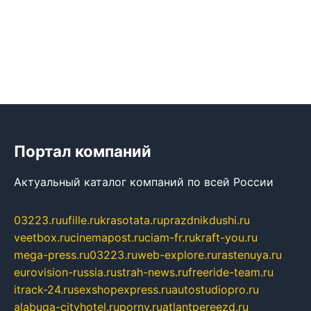
Портал компаний
Актуальный каталог компаний по всей России
03223.ru
ufille.ru
krasotata.ru
prazdnikdushi.ru
veetbox.ru
cinemapost.ru
ciam-fr.ru
kraft-you.ru
mega-press.ru
03223.ru
web-explore.ru
rastenuya.ru
eurovision-russia.ru
strah-news.ru
freeride-team.ru
itrack-24.ru
sexshopexpress.ru
autostudiopro.ru
alabuga-cityhotel.ru
pornv.ru
atlantpereezd.ru