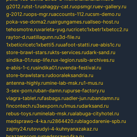
g2012.ru
tst-1.ru
shaggy-cat.ru
opsmgr.ru
ev-gallery.ru
g-2012.ru
ops-mgr.ru
accounts-112.ru
csm-demo.ru
poka-vse-doma2.ru
airgungames.ru
allseo-host.ru
tehosmotre.ru
varieta-yug.ru
cricetc1xbetr1xbetcc2.ru
raytor-d.ru
atillagunn.ru
3d-file.ru
1xbeticricetc1xbetti5.ru
uafoot-statti.ru
e-abis1c.ru
store-brawl-stars.ru
kts-services.ru
dark-sand.ru
sindika-01.ru
sp-life.ru
x-legion.ru
sib-archives.ru
e-abis-1-c.ru
sindika01.ru
venda-festival.ru
store-brawlstars.ru
dooraleksandria.ru
antenna-highly.ru
mine-lab-msk.ru
1-mus.ru
3-sex-porn.ru
ban-damn.ru
purse-factory.ru
viagra-tablet.ru
fasbags.ru
adler-jun.ru
bandamn.ru
fincontech.ru
3sexporn.ru
1mus.ru
darksand.ru
rebus-toys.ru
minelab-msk.ru
alabuga-cityhotel.ru
medsprawo-4-ka.ru
2864420.ru
blagodarenie-spb.ru
zajmy24.ru
tovudyi-4-kuhnyanazakaz.ru
brazzerscom.ru
medsprawo4ka.ru