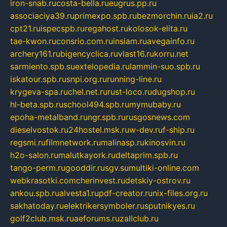
iron-snab.ru
costa-bella.ru
eugrus.pp.ru
associaciya39.ru
primexpo.spb.ru
bezmorchin.ru
ia2.ru
cpt21.ru
ispecspb.ru
regahost.ru
kolosok-elita.ru
tae-kwon.ru
consrio.com.ru
insiam.ru
avegainfo.ru
archery161.ru
bigencyclica.ru
vlast16.ru
korru.net
sarmiento.spb.su
extelopedia.ru
lammin-suo.spb.ru
iskatour.spb.ru
snpi.org.ru
running-line.ru
krygeva-spa.ru
chel.net.ru
rust-loco.ru
dugshop.ru
hl-beta.spb.ru
school494.spb.ru
mymubaby.ru
epoha-metalband.ru
ngr.spb.ru
rusgosnews.com
dieselvostok.ru
24hostel.msk.ru
w-dev.ru
f-ship.ru
regsmi.ru
filmnetwork.ru
malinasp.ru
kinosvin.ru
h2o-salon.ru
malutkayork.ru
deltaprim.spb.ru
tango-perm.ru
gooddir.ru
sgv.su
multiki-online.com
webkrasotki.com
cherinvest.ru
detskiy-ostrov.ru
ankou.spb.ru
alvesta1.ru
pdf-creator.ru
nix-files.org.ru
sakhatoday.ru
elektrikersymboler.ru
sputnikyes.ru
golf2club.msk.ru
aeforums.ru
zallclub.ru