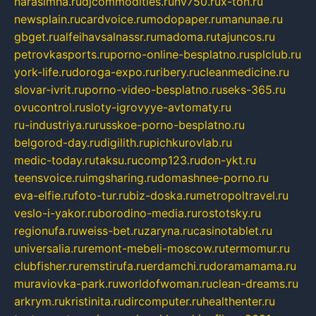
narasimha.ru
djcommodities.ru
nv750.ru
x-ton.ru
newsplain.ru
cardvoice.ru
modopaper.ru
manunae.ru
gbget.ru
alfeihavsalnassr.ru
madoma.ru
tajuncos.ru
petrovkasports.ru
porno-online-besplatno.ru
splclub.ru
york-life.ru
doroga-expo.ru
ribery.ru
cleanmedicine.ru
slovar-ivrit.ru
porno-video-besplatno.ru
seks-365.ru
ovucontrol.ru
sloty-igrovyye-avtomaty.ru
ru-industriya.ru
russkoe-porno-besplatno.ru
belgorod-day.ru
digilith.ru
pichkurovlab.ru
medic-today.ru
taksu.ru
comp123.ru
don-ykt.ru
teensvoice.ru
imgsharing.ru
domashnee-porno.ru
eva-elfie.ru
foto-tur.ru
biz-doska.ru
metropoltravel.ru
veslo-i-yakor.ru
borodino-media.ru
rostotsky.ru
regionufa.ru
weiss-bet.ru
zaryna.ru
casinotablet.ru
universalia.ru
remont-mebeli-moscow.ru
termomur.ru
clubfisher.ru
remstirufa.ru
erdamchi.ru
doramamama.ru
muraviovka-park.ru
worldofwoman.ru
clean-dreams.ru
arkrym.ru
kristinita.ru
dircomputer.ru
healthenter.ru