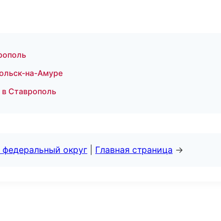
врополь
ольск-на-Амуре
 в Ставрополь
 федеральный округ
|
Главная страница
→