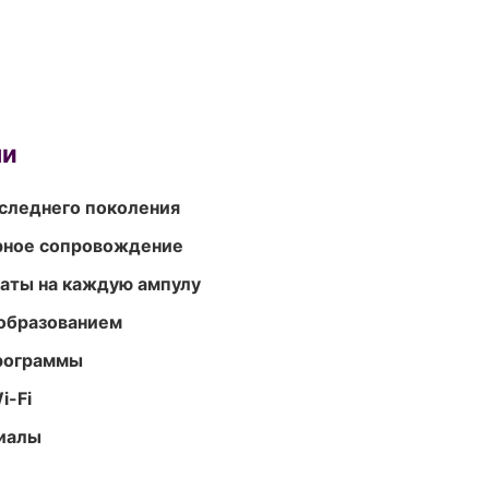
ми
следнего поколения
урное сопровождение
аты на каждую ампулу
образованием
программы
i-Fi
риалы