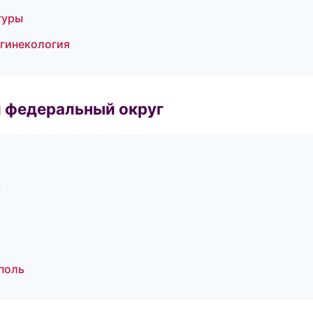
гуры
 гинекология
 федеральный округ
у
поль