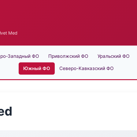
lvet Med
ро-Западный ФО
Приволжский ФО
Уральский ФО
Южный ФО
Северо-Кавказский ФО
ed