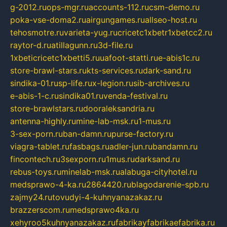
g-2012.ru
ops-mgr.ru
accounts-112.ru
csm-demo.ru
poka-vse-doma2.ru
airgungames.ru
allseo-host.ru
tehosmotre.ru
varieta-yug.ru
cricetc1xbetr1xbetcc2.ru
raytor-d.ru
atillagunn.ru
3d-file.ru
1xbeticricetc1xbetti5.ru
uafoot-statti.ru
e-abis1c.ru
store-brawl-stars.ru
kts-services.ru
dark-sand.ru
sindika-01.ru
sp-life.ru
x-legion.ru
sib-archives.ru
e-abis-1-c.ru
sindika01.ru
venda-festival.ru
store-brawlstars.ru
dooraleksandria.ru
antenna-highly.ru
mine-lab-msk.ru
1-mus.ru
3-sex-porn.ru
ban-damn.ru
purse-factory.ru
viagra-tablet.ru
fasbags.ru
adler-jun.ru
bandamn.ru
fincontech.ru
3sexporn.ru
1mus.ru
darksand.ru
rebus-toys.ru
minelab-msk.ru
alabuga-cityhotel.ru
medsprawo-4-ka.ru
2864420.ru
blagodarenie-spb.ru
zajmy24.ru
tovudyi-4-kuhnyanazakaz.ru
brazzerscom.ru
medsprawo4ka.ru
xehyroo5kuhnyanazakaz.ru
fabrikayfabrikaefabrika.ru