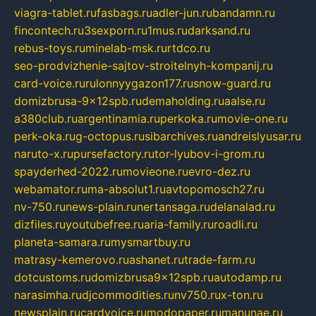
viagra-tablet.ru
fasbags.ru
adler-jun.ru
bandamn.ru
fincontech.ru
3sexporn.ru
1mus.ru
darksand.ru
rebus-toys.ru
minelab-msk.ru
rtdco.ru
seo-prodvizhenie-sajtov-stroitelnyh-kompanij.ru
card-voice.ru
rulonnyygazon177.ru
snow-guard.ru
domizbrusa-9x12spb.ru
demaholding.ru
aalse.ru
a380club.ru
argentinamia.ru
perkoka.ru
movie-one.ru
perk-oka.ru
g-octopus.ru
sibarchives.ru
andreislyusar.ru
naruto-x.ru
pursefactory.ru
tor-lyubov-i-grom.ru
spayderhed-2022.ru
movieone.ru
evro-dez.ru
webamator.ru
ma-absolut1.ru
avtopomosch27.ru
nv-750.ru
news-plain.ru
nertansaga.ru
delanalad.ru
dizfiles.ru
youtubefree.ru
aria-family.ru
roadli.ru
planeta-samara.ru
mysmartbuy.ru
matrasy-kemerovo.ru
ashanet.ru
trade-farm.ru
dotcustoms.ru
domizbrusa9x12spb.ru
autodamp.ru
narasimha.ru
djcommodities.ru
nv750.ru
x-ton.ru
newsplain.ru
cardvoice.ru
modopaper.ru
manunae.ru