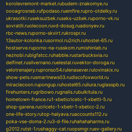
korolevremont-market.ru
budem-znakomye.ru
oooagrosnab.ru
fpodaso.ru
emfire.ru
pro-otdelky.ru
ukrasotki.ru
seksuzbek.ru
seks-uzbek.ru
porno-vk.ru
sovratili.ru
olecoon.ru
vd-dosug.ru
adonyev.ru
rbc-news.ru
porno-skvirt.ru
krospr.ru
13autor-kolonka.ru
sormol.ru
2rich.ru
hostel-65.ru
hostserve.ru
porno-na-russkom.ru
mishinlab.ru
neznobi.ru
bigfatcc.ru
habble.ru
starbucksvia.ru
delfinet.ru
silvernano.ru
elestal.ru
vektor-doroga.ru
velotrenajery.ru
pronso54.ru
lenasever.ru
lovinskix.ru
show-pets.ru
smartnews03.ru
discofoxworld.ru
miraclecoon.ru
pongup.ru
hostel65.ru
liura.ru
glasspb.ru
firehunters.ru
gribowo.ru
gnalis.ru
bulkitula.ru
hometown-france.ru
1-xbeticricetc-1-xbetti-5.ru
shop-garena.ru
cricetc-1-xbetr-1-xbetcc-2.ru
one-life-story.ru
top-halyava.ru
accounts112.ru
poka-vse-doma-2.ru
3-d-file.ru
hahahaharms.ru
g2012.ru
tst-1.ru
shaggy-cat.ru
opsmgr.ru
ev-gallery.ru