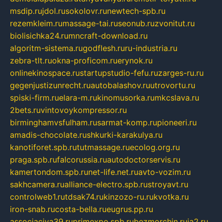
msdip.ru
jdol.ru
sokolovr.ru
newtech-spb.ru
rezemkleim.ru
massage-tai.ru
seonub.ru
zvonitut.ru
biolisichka24.ru
mncraft-download.ru
algoritm-sistema.ru
godflesh.ru
ru-industria.ru
zebra-tlt.ru
okna-proficom.ru
erynok.ru
onlinekinospace.ru
startupstudio-fefu.ru
zarges-ru.ru
gegenjustizunrecht.ru
autobalashov.ru
utrovortu.ru
spiski-firm.ru
elara-m.ru
kinomusorka.ru
mkcslava.ru
2bets.ru
vintovoykompressor.ru
birminghamvsfulham.ru
sarmat-komp.ru
pioneeri.ru
amadis-chocolate.ru
shkurki-karakulya.ru
kanotiforet.spb.ru
tutmassage.ru
ecolog.org.ru
praga.spb.ru
falcorussia.ru
autodoctorservis.ru
kamertondom.spb.ru
net-life.net.ru
avto-vozim.ru
sakhcamera.ru
alliance-electro.spb.ru
stroyavt.ru
controlweb1.ru
tdsak74.ru
kinzozo-ru.ru
kvotka.ru
iron-snab.ru
costa-bella.ru
eugrus.pp.ru
associaciya39.ru
primexpo.spb.ru
bezmorchin.ru
ia2.ru