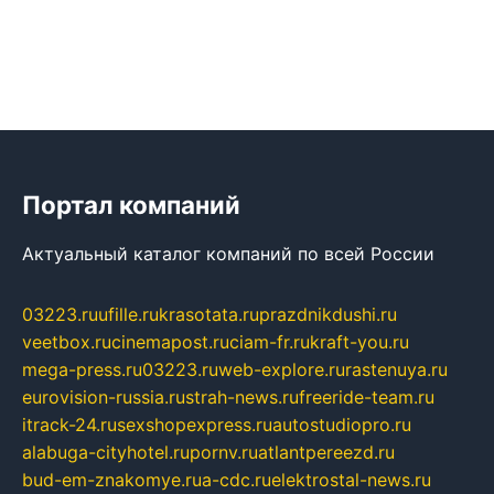
Портал компаний
Актуальный каталог компаний по всей России
03223.ru
ufille.ru
krasotata.ru
prazdnikdushi.ru
veetbox.ru
cinemapost.ru
ciam-fr.ru
kraft-you.ru
mega-press.ru
03223.ru
web-explore.ru
rastenuya.ru
eurovision-russia.ru
strah-news.ru
freeride-team.ru
itrack-24.ru
sexshopexpress.ru
autostudiopro.ru
alabuga-cityhotel.ru
pornv.ru
atlantpereezd.ru
bud-em-znakomye.ru
a-cdc.ru
elektrostal-news.ru