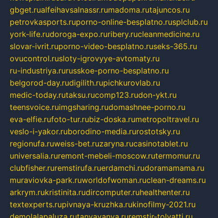
gbget.ru
alfeihavsalnassr.ru
madoma.ru
tajuncos.ru
petrovkasports.ru
porno-online-besplatno.ru
splclub.ru
york-life.ru
doroga-expo.ru
ribery.ru
cleanmedicine.ru
slovar-ivrit.ru
porno-video-besplatno.ru
seks-365.ru
ovucontrol.ru
sloty-igrovyye-avtomaty.ru
ru-industriya.ru
russkoe-porno-besplatno.ru
belgorod-day.ru
digilith.ru
pichkurovlab.ru
medic-today.ru
taksu.ru
comp123.ru
don-ykt.ru
teensvoice.ru
imgsharing.ru
domashnee-porno.ru
eva-elfie.ru
foto-tur.ru
biz-doska.ru
metropoltravel.ru
veslo-i-yakor.ru
borodino-media.ru
rostotsky.ru
regionufa.ru
weiss-bet.ru
zaryna.ru
casinotablet.ru
universalia.ru
remont-mebeli-moscow.ru
termomur.ru
clubfisher.ru
remstirufa.ru
erdamchi.ru
doramamama.ru
muraviovka-park.ru
worldofwoman.ru
clean-dreams.ru
arkrym.ru
kristinita.ru
dircomputer.ru
healthenter.ru
textexperts.ru
pivnaya-kruzhka.ru
kinofilmy-2021.ru
demolalapaluza.ru
tanyavanya.ru
remstir-tolyatti.ru