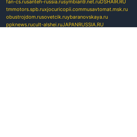
fan-cs.ru
santeh-russia.ru
symbian9.net.ru
DSHAIR.RU
tmmotors.spb.ru
xjocuricopii.com
musavtomat.msk.ru
obustrojdom.ru
sovetcik.ru
ybaranovskaya.ru
ppknews.ru
cult-alshei.ru
JAPANRUSSIA.RU
proekciyamebel.ru
imper-finans.ru
rim.org.ru
glamourai.ru
brassminus.ru
zabor-pro.ru
ftn.pp.ru
dorogoe58.ru
laimengpacker.ru
kuzova-zapchasti.ru
sageerp.ru
taxodrom.ru
dsrazvitie.ru
hardcity.net.ru
ratinghomegames.ru
topservice25.ru
gubernyan.ru
gtglasslined.ru
ii4.ru
tssport.spb.ru
andorra24.com
blackwallstreet.ru
oboimos.ru
optim-doors.com.ru
ikuch.ru
nycr.org.ru
npa21.ru
vremya-ch.spb.ru
desert000.ru
ivtorgi.ru
ifiori.ru
catalog-statei.ru
dcv.org.ru
spetsmaster174.ru
ipkameryhiseeu.ru
dum26.ru
ruspol.spb.ru
fr-opendp.ru
kam-solnyshko.ru
cheyenne-arapaho.ru
sevzapmetal.spb.ru
ted-lapidus.spb.ru
parasite-eliminator.ru
sigma-complete.ru
modernworld.ru
dama-moda.ru