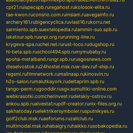
cpt21.ru
ispecspb.ru
regahost.ru
kolosok-elita.ru
tae-kwon.ru
consrio.com.ru
insiam.ru
avegainfo.ru
archery161.ru
bigencyclica.ru
vlast16.ru
korru.net
sarmiento.spb.su
extelopedia.ru
lammin-suo.spb.ru
iskatour.spb.ru
snpi.org.ru
running-line.ru
krygeva-spa.ru
chel.net.ru
rust-loco.ru
dugshop.ru
hl-beta.spb.ru
school494.spb.ru
mymubaby.ru
epoha-metalband.ru
ngr.spb.ru
rusgosnews.com
dieselvostok.ru
24hostel.msk.ru
w-dev.ru
f-ship.ru
regsmi.ru
filmnetwork.ru
malinasp.ru
kinosvin.ru
h2o-salon.ru
malutkayork.ru
deltaprim.spb.ru
tango-perm.ru
gooddir.ru
sgv.su
multiki-online.com
webkrasotki.com
cherinvest.ru
detskiy-ostrov.ru
ankou.spb.ru
alvesta1.ru
pdf-creator.ru
nix-files.org.ru
sakhatoday.ru
elektrikersymboler.ru
sputnikyes.ru
golf2club.msk.ru
aeforums.ru
zallclub.ru
multimodal.msk.ru
habaigry.ru
haikko.ru
sobakopedia.ru