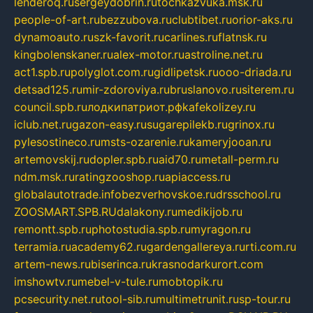
lenderoq.ru
sergeydobrin.ru
tochkazvuka.msk.ru
people-of-art.ru
bezzubova.ru
clubtibet.ru
orior-aks.ru
dynamoauto.ru
szk-favorit.ru
carlines.ru
flatnsk.ru
kingbolenskaner.ru
alex-motor.ru
astroline.net.ru
act1.spb.ru
polyglot.com.ru
gidlipetsk.ru
ooo-driada.ru
detsad125.ru
mir-zdoroviya.ru
bruslanovo.ru
siterem.ru
council.spb.ru
лодкипатриот.рф
kafekolizey.ru
iclub.net.ru
gazon-easy.ru
sugarepilekb.ru
grinox.ru
pylesostineco.ru
msts-ozarenie.ru
kameryjooan.ru
artemovskij.ru
dopler.spb.ru
aid70.ru
metall-perm.ru
ndm.msk.ru
ratingzooshop.ru
apiaccess.ru
globalautotrade.info
bezverhovskoe.ru
drsschool.ru
ZOOSMART.SPB.RU
dalakony.ru
medikijob.ru
remontt.spb.ru
photostudia.spb.ru
myragon.ru
terramia.ru
academy62.ru
gardengallereya.ru
rti.com.ru
artem-news.ru
biserinca.ru
krasnodarkurort.com
imshowtv.ru
mebel-v-tule.ru
mobtopik.ru
pcsecurity.net.ru
tool-sib.ru
multimetrunit.ru
sp-tour.ru