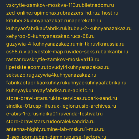
vskrytie-zamkov-moskva-113.ru
biletnadom.ru
zed-online.ru
pimchax.ru
brazzers-hd.ru
z-host.ru
kitubeu2kuhnyanazakaz.ru
naperekate.ru
kuhnyaofabrikaufabrik.ru
kitubeu-2-kuhnyanazakaz.ru
xehyroo-5-kuhnyanazakaz.ru
cs-68.ru
guzywia-4-kuhnyanazakaz.ru
mir-tk.ru
vlknrussia.ru
cs68.ru
vladivostok-map.ru
video-seks.ru
bankaribi.ru
raszar.ru
vskrytie-zamkov-moskva113.ru
lipetsktelecom.ru
tovudyi4kuhnyanazakaz.ru
seksuzb.ru
guzywia4kuhnyanazakaz.ru
fabrikaofabrikaokuhny.ru
kuhnyaekuhnyaafabrika.ru
kuhnyaykuhnyayfabrika.ru
e-abis1c.ru
store-brawl-stars.ru
kts-services.ru
dark-sand.ru
sindika-01.ru
sp-life.ru
x-legion.ru
sib-archives.ru
e-abis-1-c.ru
sindika01.ru
venda-festival.ru
store-brawlstars.ru
dooraleksandria.ru
antenna-highly.ru
mine-lab-msk.ru
1-mus.ru
3-sex-porn.ru
ban-damn.ru
purse-factory.ru