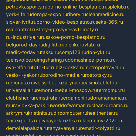
petrovkasports.ru
porno-online-besplatno.ru
splclub.ru
york-life.ru
doroga-expo.ru
ribery.ru
cleanmedicine.ru
slovar-ivrit.ru
porno-video-besplatno.ru
seks-365.ru
ovucontrol.ru
sloty-igrovyye-avtomaty.ru
ru-industriya.ru
russkoe-porno-besplatno.ru
belgorod-day.ru
digilith.ru
pichkurovlab.ru
medic-today.ru
taksu.ru
comp123.ru
don-ykt.ru
teensvoice.ru
imgsharing.ru
domashnee-porno.ru
eva-elfie.ru
foto-tur.ru
biz-doska.ru
metropoltravel.ru
veslo-i-yakor.ru
borodino-media.ru
rostotsky.ru
regionufa.ru
weiss-bet.ru
zaryna.ru
casinotablet.ru
universalia.ru
remont-mebeli-moscow.ru
termomur.ru
clubfisher.ru
remstirufa.ru
erdamchi.ru
doramamama.ru
muraviovka-park.ru
worldofwoman.ru
clean-dreams.ru
arkrym.ru
kristinita.ru
dircomputer.ru
healthenter.ru
textexperts.ru
pivnaya-kruzhka.ru
kinofilmy-2021.ru
demolalapaluza.ru
tanyavanya.ru
remstir-tolyatti.ru
msdip.ru
jdol.ru
sokolovr.ru
newtech-spb.ru