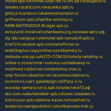
volnav.spb.ru
comnat.ru
npf.net.ru
7bit.pp.ru
kalugatur.ru
tesiaes.ru
card.com.ru
kazanka.spb.ru
gildiya-kuznecov.ru
kameryboavision.ru
griffoncom.spb.ru
fabrika-emotsiy.ru
PARK-MATROSOVA.RU
agat.spb.ru
avtoyurist-moskva1.ru
hardware.org.ru
схема-авто.рф
dg-lab.ru
angrup.ru
recruiter.spb.ru
music8.spb.ru
krsk124.ru
kubok.spb.ru
romanofforex.ru
analitikaplus.ru
spyonline.ru
zosikamery.ru
sloboda-ural.pp.ru
AUTO-COM.SU
hohota.net
alimy.ru
online-z.com
aromat-vostoka.ru
otdelkaexp.ru
mobilvest.ru
bbd.net.ru
mebelshop.msk.ru
smp-forum.ru
bastion-td.ru
kosmoscreative.ru
avrmotors.ru
art-galadesign.ru
tiffany-c.ru
ecostep-samara.ru
d-p.spb.ru
галактика73.рф
sko.com.ru
davitamebel-spb.ru
fotsis.ru
tesiaes.ru
kokoroyari.spb.ru
blesna-kazan.ru
mossilver.ru
lenderoq.ru
sergeydobrin.ru
tochkazvuka.msk.ru