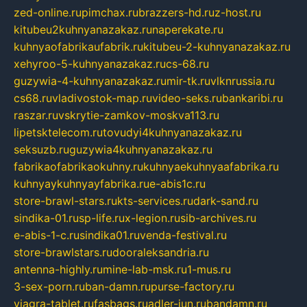
zed-online.ru
pimchax.ru
brazzers-hd.ru
z-host.ru
kitubeu2kuhnyanazakaz.ru
naperekate.ru
kuhnyaofabrikaufabrik.ru
kitubeu-2-kuhnyanazakaz.ru
xehyroo-5-kuhnyanazakaz.ru
cs-68.ru
guzywia-4-kuhnyanazakaz.ru
mir-tk.ru
vlknrussia.ru
cs68.ru
vladivostok-map.ru
video-seks.ru
bankaribi.ru
raszar.ru
vskrytie-zamkov-moskva113.ru
lipetsktelecom.ru
tovudyi4kuhnyanazakaz.ru
seksuzb.ru
guzywia4kuhnyanazakaz.ru
fabrikaofabrikaokuhny.ru
kuhnyaekuhnyaafabrika.ru
kuhnyaykuhnyayfabrika.ru
e-abis1c.ru
store-brawl-stars.ru
kts-services.ru
dark-sand.ru
sindika-01.ru
sp-life.ru
x-legion.ru
sib-archives.ru
e-abis-1-c.ru
sindika01.ru
venda-festival.ru
store-brawlstars.ru
dooraleksandria.ru
antenna-highly.ru
mine-lab-msk.ru
1-mus.ru
3-sex-porn.ru
ban-damn.ru
purse-factory.ru
viagra-tablet.ru
fasbags.ru
adler-jun.ru
bandamn.ru