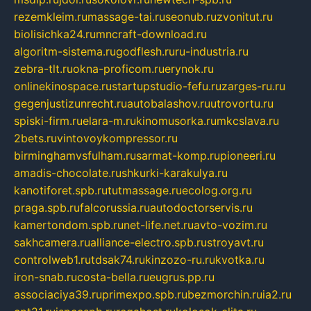
rezemkleim.ru
massage-tai.ru
seonub.ru
zvonitut.ru
biolisichka24.ru
mncraft-download.ru
algoritm-sistema.ru
godflesh.ru
ru-industria.ru
zebra-tlt.ru
okna-proficom.ru
erynok.ru
onlinekinospace.ru
startupstudio-fefu.ru
zarges-ru.ru
gegenjustizunrecht.ru
autobalashov.ru
utrovortu.ru
spiski-firm.ru
elara-m.ru
kinomusorka.ru
mkcslava.ru
2bets.ru
vintovoykompressor.ru
birminghamvsfulham.ru
sarmat-komp.ru
pioneeri.ru
amadis-chocolate.ru
shkurki-karakulya.ru
kanotiforet.spb.ru
tutmassage.ru
ecolog.org.ru
praga.spb.ru
falcorussia.ru
autodoctorservis.ru
kamertondom.spb.ru
net-life.net.ru
avto-vozim.ru
sakhcamera.ru
alliance-electro.spb.ru
stroyavt.ru
controlweb1.ru
tdsak74.ru
kinzozo-ru.ru
kvotka.ru
iron-snab.ru
costa-bella.ru
eugrus.pp.ru
associaciya39.ru
primexpo.spb.ru
bezmorchin.ru
ia2.ru