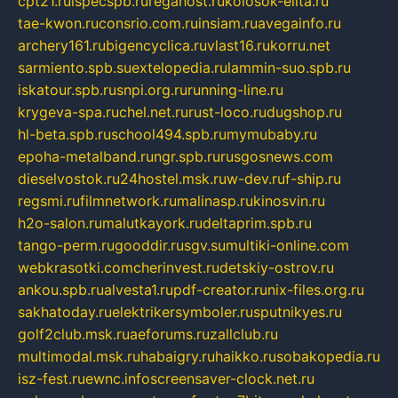
cpt21.ru
ispecspb.ru
regahost.ru
kolosok-elita.ru
tae-kwon.ru
consrio.com.ru
insiam.ru
avegainfo.ru
archery161.ru
bigencyclica.ru
vlast16.ru
korru.net
sarmiento.spb.su
extelopedia.ru
lammin-suo.spb.ru
iskatour.spb.ru
snpi.org.ru
running-line.ru
krygeva-spa.ru
chel.net.ru
rust-loco.ru
dugshop.ru
hl-beta.spb.ru
school494.spb.ru
mymubaby.ru
epoha-metalband.ru
ngr.spb.ru
rusgosnews.com
dieselvostok.ru
24hostel.msk.ru
w-dev.ru
f-ship.ru
regsmi.ru
filmnetwork.ru
malinasp.ru
kinosvin.ru
h2o-salon.ru
malutkayork.ru
deltaprim.spb.ru
tango-perm.ru
gooddir.ru
sgv.su
multiki-online.com
webkrasotki.com
cherinvest.ru
detskiy-ostrov.ru
ankou.spb.ru
alvesta1.ru
pdf-creator.ru
nix-files.org.ru
sakhatoday.ru
elektrikersymboler.ru
sputnikyes.ru
golf2club.msk.ru
aeforums.ru
zallclub.ru
multimodal.msk.ru
habaigry.ru
haikko.ru
sobakopedia.ru
isz-fest.ru
ewnc.info
screensaver-clock.net.ru