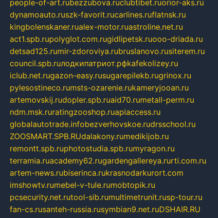
people-of-art.ru
bezzubova.ru
clubtibet.ru
orior-aks.ru
dynamoauto.ru
szk-favorit.ru
carlines.ru
flatnsk.ru
kingbolenskaner.ru
alex-motor.ru
astroline.net.ru
act1.spb.ru
polyglot.com.ru
gidlipetsk.ru
ooo-driada.ru
detsad125.ru
mir-zdoroviya.ru
bruslanovo.ru
siterem.ru
council.spb.ru
лодкипатриот.рф
kafekolizey.ru
iclub.net.ru
gazon-easy.ru
sugarepilekb.ru
grinox.ru
pylesostineco.ru
msts-ozarenie.ru
kameryjooan.ru
artemovskij.ru
dopler.spb.ru
aid70.ru
metall-perm.ru
ndm.msk.ru
ratingzooshop.ru
apiaccess.ru
globalautotrade.info
bezverhovskoe.ru
drsschool.ru
ZOOSMART.SPB.RU
dalakony.ru
medikijob.ru
remontt.spb.ru
photostudia.spb.ru
myragon.ru
terramia.ru
academy62.ru
gardengallereya.ru
rti.com.ru
artem-news.ru
biserinca.ru
krasnodarkurort.com
imshowtv.ru
mebel-v-tule.ru
mobtopik.ru
pcsecurity.net.ru
tool-sib.ru
multimetrunit.ru
sp-tour.ru
fan-cs.ru
santeh-russia.ru
symbian9.net.ru
DSHAIR.RU