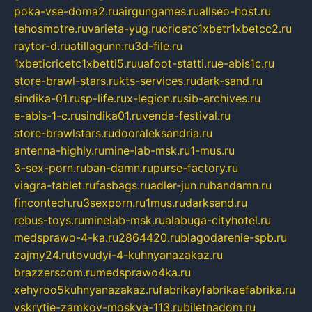
poka-vse-doma2.ru
airgungames.ru
allseo-host.ru
tehosmotre.ru
varieta-yug.ru
cricetc1xbetr1xbetcc2.ru
raytor-d.ru
atillagunn.ru
3d-file.ru
1xbeticricetc1xbetti5.ru
uafoot-statti.ru
e-abis1c.ru
store-brawl-stars.ru
kts-services.ru
dark-sand.ru
sindika-01.ru
sp-life.ru
x-legion.ru
sib-archives.ru
e-abis-1-c.ru
sindika01.ru
venda-festival.ru
store-brawlstars.ru
dooraleksandria.ru
antenna-highly.ru
mine-lab-msk.ru
1-mus.ru
3-sex-porn.ru
ban-damn.ru
purse-factory.ru
viagra-tablet.ru
fasbags.ru
adler-jun.ru
bandamn.ru
fincontech.ru
3sexporn.ru
1mus.ru
darksand.ru
rebus-toys.ru
minelab-msk.ru
alabuga-cityhotel.ru
medsprawo-4-ka.ru
2864420.ru
blagodarenie-spb.ru
zajmy24.ru
tovudyi-4-kuhnyanazakaz.ru
brazzerscom.ru
medsprawo4ka.ru
xehyroo5kuhnyanazakaz.ru
fabrikayfabrikaefabrika.ru
vskrytie-zamkov-moskva-113.ru
biletnadom.ru