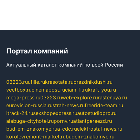
Портал компаний
Актуальный каталог компаний по всей России
03223.ru
ufille.ru
krasotata.ru
prazdnikdushi.ru
veetbox.ru
cinemapost.ru
ciam-fr.ru
kraft-you.ru
mega-press.ru
03223.ru
web-explore.ru
rastenuya.ru
eurovision-russia.ru
strah-news.ru
freeride-team.ru
itrack-24.ru
sexshopexpress.ru
autostudiopro.ru
alabuga-cityhotel.ru
pornv.ru
atlantpereezd.ru
bud-em-znakomye.ru
a-cdc.ru
elektrostal-news.ru
korolevremont-market.ru
budem-znakomye.ru