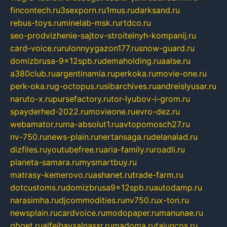
fincontech.ru
3sexporn.ru
1mus.ru
darksand.ru
rebus-toys.ru
minelab-msk.ru
rtdco.ru
seo-prodvizhenie-sajtov-stroitelnyh-kompanij.ru
card-voice.ru
rulonnyygazon177.ru
snow-guard.ru
domizbrusa-9x12spb.ru
demaholding.ru
aalse.ru
a380club.ru
argentinamia.ru
perkoka.ru
movie-one.ru
perk-oka.ru
g-octopus.ru
sibarchives.ru
andreislyusar.ru
naruto-x.ru
pursefactory.ru
tor-lyubov-i-grom.ru
spayderhed-2022.ru
movieone.ru
evro-dez.ru
webamator.ru
ma-absolut1.ru
avtopomosch27.ru
nv-750.ru
news-plain.ru
nertansaga.ru
delanalad.ru
dizfiles.ru
youtubefree.ru
aria-family.ru
roadli.ru
planeta-samara.ru
mysmartbuy.ru
matrasy-kemerovo.ru
ashanet.ru
trade-farm.ru
dotcustoms.ru
domizbrusa9x12spb.ru
autodamp.ru
narasimha.ru
djcommodities.ru
nv750.ru
x-ton.ru
newsplain.ru
cardvoice.ru
modopaper.ru
manunae.ru
gbget.ru
alfeihavsalnassr.ru
madoma.ru
tajuncos.ru