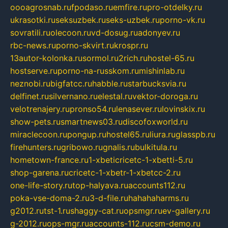
oooagrosnab.ru
fpodaso.ru
emfire.ru
pro-otdelky.ru
ukrasotki.ru
seksuzbek.ru
seks-uzbek.ru
porno-vk.ru
sovratili.ru
olecoon.ru
vd-dosug.ru
adonyev.ru
rbc-news.ru
porno-skvirt.ru
krospr.ru
13autor-kolonka.ru
sormol.ru
2rich.ru
hostel-65.ru
hostserve.ru
porno-na-russkom.ru
mishinlab.ru
neznobi.ru
bigfatcc.ru
habble.ru
starbucksvia.ru
delfinet.ru
silvernano.ru
elestal.ru
vektor-doroga.ru
velotrenajery.ru
pronso54.ru
lenasever.ru
lovinskix.ru
show-pets.ru
smartnews03.ru
discofoxworld.ru
miraclecoon.ru
pongup.ru
hostel65.ru
liura.ru
glasspb.ru
firehunters.ru
gribowo.ru
gnalis.ru
bulkitula.ru
hometown-france.ru
1-xbeticricetc-1-xbetti-5.ru
shop-garena.ru
cricetc-1-xbetr-1-xbetcc-2.ru
one-life-story.ru
top-halyava.ru
accounts112.ru
poka-vse-doma-2.ru
3-d-file.ru
hahahaharms.ru
g2012.ru
tst-1.ru
shaggy-cat.ru
opsmgr.ru
ev-gallery.ru
g-2012.ru
ops-mgr.ru
accounts-112.ru
csm-demo.ru