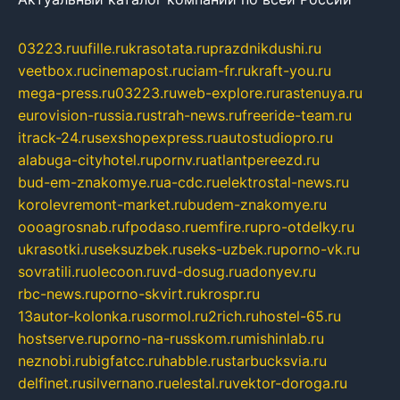
03223.ru
ufille.ru
krasotata.ru
prazdnikdushi.ru
veetbox.ru
cinemapost.ru
ciam-fr.ru
kraft-you.ru
mega-press.ru
03223.ru
web-explore.ru
rastenuya.ru
eurovision-russia.ru
strah-news.ru
freeride-team.ru
itrack-24.ru
sexshopexpress.ru
autostudiopro.ru
alabuga-cityhotel.ru
pornv.ru
atlantpereezd.ru
bud-em-znakomye.ru
a-cdc.ru
elektrostal-news.ru
korolevremont-market.ru
budem-znakomye.ru
oooagrosnab.ru
fpodaso.ru
emfire.ru
pro-otdelky.ru
ukrasotki.ru
seksuzbek.ru
seks-uzbek.ru
porno-vk.ru
sovratili.ru
olecoon.ru
vd-dosug.ru
adonyev.ru
rbc-news.ru
porno-skvirt.ru
krospr.ru
13autor-kolonka.ru
sormol.ru
2rich.ru
hostel-65.ru
hostserve.ru
porno-na-russkom.ru
mishinlab.ru
neznobi.ru
bigfatcc.ru
habble.ru
starbucksvia.ru
delfinet.ru
silvernano.ru
elestal.ru
vektor-doroga.ru