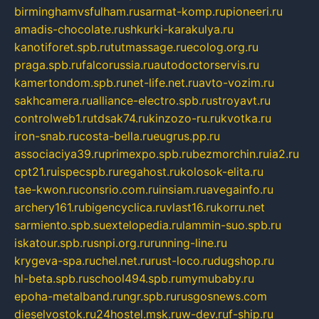
birminghamvsfulham.ru
sarmat-komp.ru
pioneeri.ru
amadis-chocolate.ru
shkurki-karakulya.ru
kanotiforet.spb.ru
tutmassage.ru
ecolog.org.ru
praga.spb.ru
falcorussia.ru
autodoctorservis.ru
kamertondom.spb.ru
net-life.net.ru
avto-vozim.ru
sakhcamera.ru
alliance-electro.spb.ru
stroyavt.ru
controlweb1.ru
tdsak74.ru
kinzozo-ru.ru
kvotka.ru
iron-snab.ru
costa-bella.ru
eugrus.pp.ru
associaciya39.ru
primexpo.spb.ru
bezmorchin.ru
ia2.ru
cpt21.ru
ispecspb.ru
regahost.ru
kolosok-elita.ru
tae-kwon.ru
consrio.com.ru
insiam.ru
avegainfo.ru
archery161.ru
bigencyclica.ru
vlast16.ru
korru.net
sarmiento.spb.su
extelopedia.ru
lammin-suo.spb.ru
iskatour.spb.ru
snpi.org.ru
running-line.ru
krygeva-spa.ru
chel.net.ru
rust-loco.ru
dugshop.ru
hl-beta.spb.ru
school494.spb.ru
mymubaby.ru
epoha-metalband.ru
ngr.spb.ru
rusgosnews.com
dieselvostok.ru
24hostel.msk.ru
w-dev.ru
f-ship.ru