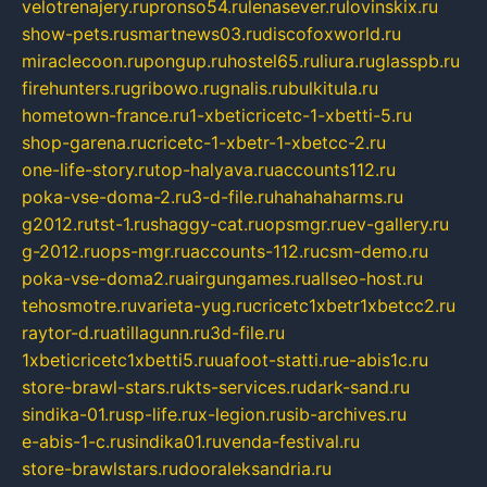
velotrenajery.ru
pronso54.ru
lenasever.ru
lovinskix.ru
show-pets.ru
smartnews03.ru
discofoxworld.ru
miraclecoon.ru
pongup.ru
hostel65.ru
liura.ru
glasspb.ru
firehunters.ru
gribowo.ru
gnalis.ru
bulkitula.ru
hometown-france.ru
1-xbeticricetc-1-xbetti-5.ru
shop-garena.ru
cricetc-1-xbetr-1-xbetcc-2.ru
one-life-story.ru
top-halyava.ru
accounts112.ru
poka-vse-doma-2.ru
3-d-file.ru
hahahaharms.ru
g2012.ru
tst-1.ru
shaggy-cat.ru
opsmgr.ru
ev-gallery.ru
g-2012.ru
ops-mgr.ru
accounts-112.ru
csm-demo.ru
poka-vse-doma2.ru
airgungames.ru
allseo-host.ru
tehosmotre.ru
varieta-yug.ru
cricetc1xbetr1xbetcc2.ru
raytor-d.ru
atillagunn.ru
3d-file.ru
1xbeticricetc1xbetti5.ru
uafoot-statti.ru
e-abis1c.ru
store-brawl-stars.ru
kts-services.ru
dark-sand.ru
sindika-01.ru
sp-life.ru
x-legion.ru
sib-archives.ru
e-abis-1-c.ru
sindika01.ru
venda-festival.ru
store-brawlstars.ru
dooraleksandria.ru