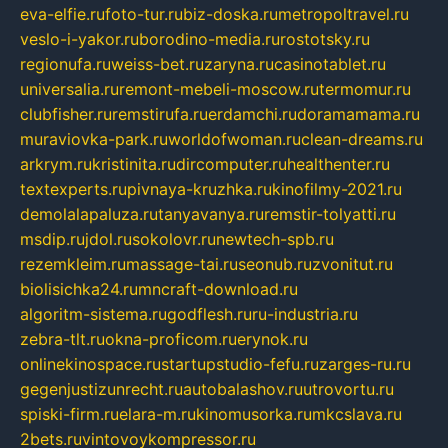
eva-elfie.ru
foto-tur.ru
biz-doska.ru
metropoltravel.ru
veslo-i-yakor.ru
borodino-media.ru
rostotsky.ru
regionufa.ru
weiss-bet.ru
zaryna.ru
casinotablet.ru
universalia.ru
remont-mebeli-moscow.ru
termomur.ru
clubfisher.ru
remstirufa.ru
erdamchi.ru
doramamama.ru
muraviovka-park.ru
worldofwoman.ru
clean-dreams.ru
arkrym.ru
kristinita.ru
dircomputer.ru
healthenter.ru
textexperts.ru
pivnaya-kruzhka.ru
kinofilmy-2021.ru
demolalapaluza.ru
tanyavanya.ru
remstir-tolyatti.ru
msdip.ru
jdol.ru
sokolovr.ru
newtech-spb.ru
rezemkleim.ru
massage-tai.ru
seonub.ru
zvonitut.ru
biolisichka24.ru
mncraft-download.ru
algoritm-sistema.ru
godflesh.ru
ru-industria.ru
zebra-tlt.ru
okna-proficom.ru
erynok.ru
onlinekinospace.ru
startupstudio-fefu.ru
zarges-ru.ru
gegenjustizunrecht.ru
autobalashov.ru
utrovortu.ru
spiski-firm.ru
elara-m.ru
kinomusorka.ru
mkcslava.ru
2bets.ru
vintovoykompressor.ru