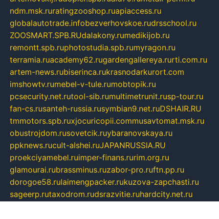
ndm.msk.ru
ratingzooshop.ru
apiaccess.ru
globalautotrade.info
bezverhovskoe.ru
drsschool.ru
ZOOSMART.SPB.RU
dalakony.ru
medikijob.ru
remontt.spb.ru
photostudia.spb.ru
myragon.ru
terramia.ru
academy62.ru
gardengallereya.ru
rti.com.ru
artem-news.ru
biserinca.ru
krasnodarkurort.com
imshowtv.ru
mebel-v-tule.ru
mobtopik.ru
pcsecurity.net.ru
tool-sib.ru
multimetrunit.ru
sp-tour.ru
fan-cs.ru
santeh-russia.ru
symbian9.net.ru
DSHAIR.RU
tmmotors.spb.ru
xjocuricopii.com
musavtomat.msk.ru
obustrojdom.ru
sovetcik.ru
ybaranovskaya.ru
ppknews.ru
cult-alshei.ru
JAPANRUSSIA.RU
proekciyamebel.ru
imper-finans.ru
rim.org.ru
glamourai.ru
brassminus.ru
zabor-pro.ru
ftn.pp.ru
dorogoe58.ru
laimengpacker.ru
kuzova-zapchasti.ru
sageerp.ru
taxodrom.ru
dsrazvitie.ru
hardcity.net.ru
ratinghomegames.ru
topservice25.ru
gubernyan.ru
gtglasslined.ru
ii4.ru
tssport.spb.ru
andorra24.com