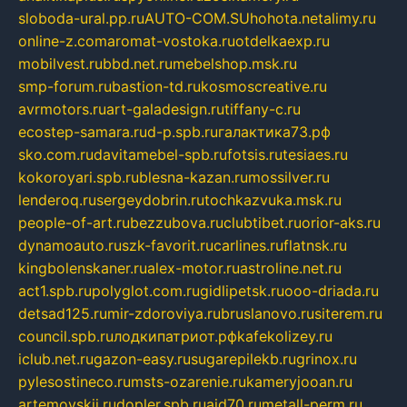
sloboda-ural.pp.ru
AUTO-COM.SU
hohota.net
alimy.ru
online-z.com
aromat-vostoka.ru
otdelkaexp.ru
mobilvest.ru
bbd.net.ru
mebelshop.msk.ru
smp-forum.ru
bastion-td.ru
kosmoscreative.ru
avrmotors.ru
art-galadesign.ru
tiffany-c.ru
ecostep-samara.ru
d-p.spb.ru
галактика73.рф
sko.com.ru
davitamebel-spb.ru
fotsis.ru
tesiaes.ru
kokoroyari.spb.ru
blesna-kazan.ru
mossilver.ru
lenderoq.ru
sergeydobrin.ru
tochkazvuka.msk.ru
people-of-art.ru
bezzubova.ru
clubtibet.ru
orior-aks.ru
dynamoauto.ru
szk-favorit.ru
carlines.ru
flatnsk.ru
kingbolenskaner.ru
alex-motor.ru
astroline.net.ru
act1.spb.ru
polyglot.com.ru
gidlipetsk.ru
ooo-driada.ru
detsad125.ru
mir-zdoroviya.ru
bruslanovo.ru
siterem.ru
council.spb.ru
лодкипатриот.рф
kafekolizey.ru
iclub.net.ru
gazon-easy.ru
sugarepilekb.ru
grinox.ru
pylesostineco.ru
msts-ozarenie.ru
kameryjooan.ru
artemovskij.ru
dopler.spb.ru
aid70.ru
metall-perm.ru