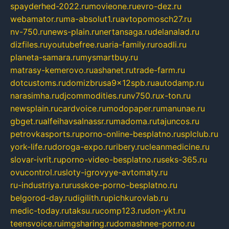
spayderhed-2022.ru
movieone.ru
evro-dez.ru
webamator.ru
ma-absolut1.ru
avtopomosch27.ru
nv-750.ru
news-plain.ru
nertansaga.ru
delanalad.ru
dizfiles.ru
youtubefree.ru
aria-family.ru
roadli.ru
planeta-samara.ru
mysmartbuy.ru
matrasy-kemerovo.ru
ashanet.ru
trade-farm.ru
dotcustoms.ru
domizbrusa9x12spb.ru
autodamp.ru
narasimha.ru
djcommodities.ru
nv750.ru
x-ton.ru
newsplain.ru
cardvoice.ru
modopaper.ru
manunae.ru
gbget.ru
alfeihavsalnassr.ru
madoma.ru
tajuncos.ru
petrovkasports.ru
porno-online-besplatno.ru
splclub.ru
york-life.ru
doroga-expo.ru
ribery.ru
cleanmedicine.ru
slovar-ivrit.ru
porno-video-besplatno.ru
seks-365.ru
ovucontrol.ru
sloty-igrovyye-avtomaty.ru
ru-industriya.ru
russkoe-porno-besplatno.ru
belgorod-day.ru
digilith.ru
pichkurovlab.ru
medic-today.ru
taksu.ru
comp123.ru
don-ykt.ru
teensvoice.ru
imgsharing.ru
domashnee-porno.ru