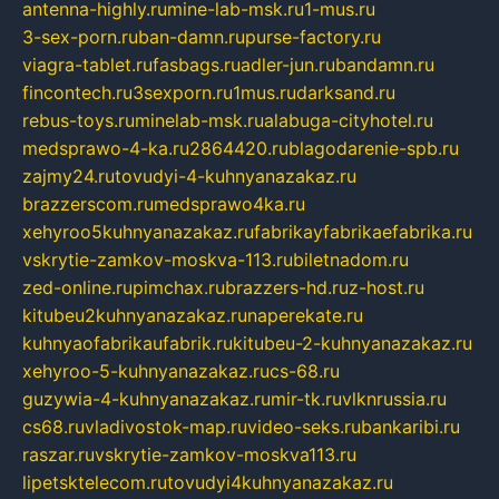
antenna-highly.ru
mine-lab-msk.ru
1-mus.ru
3-sex-porn.ru
ban-damn.ru
purse-factory.ru
viagra-tablet.ru
fasbags.ru
adler-jun.ru
bandamn.ru
fincontech.ru
3sexporn.ru
1mus.ru
darksand.ru
rebus-toys.ru
minelab-msk.ru
alabuga-cityhotel.ru
medsprawo-4-ka.ru
2864420.ru
blagodarenie-spb.ru
zajmy24.ru
tovudyi-4-kuhnyanazakaz.ru
brazzerscom.ru
medsprawo4ka.ru
xehyroo5kuhnyanazakaz.ru
fabrikayfabrikaefabrika.ru
vskrytie-zamkov-moskva-113.ru
biletnadom.ru
zed-online.ru
pimchax.ru
brazzers-hd.ru
z-host.ru
kitubeu2kuhnyanazakaz.ru
naperekate.ru
kuhnyaofabrikaufabrik.ru
kitubeu-2-kuhnyanazakaz.ru
xehyroo-5-kuhnyanazakaz.ru
cs-68.ru
guzywia-4-kuhnyanazakaz.ru
mir-tk.ru
vlknrussia.ru
cs68.ru
vladivostok-map.ru
video-seks.ru
bankaribi.ru
raszar.ru
vskrytie-zamkov-moskva113.ru
lipetsktelecom.ru
tovudyi4kuhnyanazakaz.ru