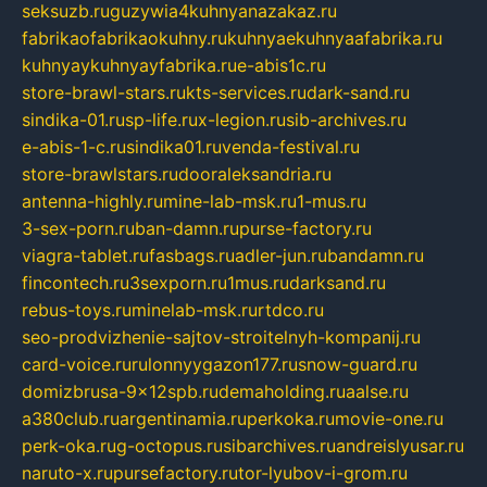
seksuzb.ru
guzywia4kuhnyanazakaz.ru
fabrikaofabrikaokuhny.ru
kuhnyaekuhnyaafabrika.ru
kuhnyaykuhnyayfabrika.ru
e-abis1c.ru
store-brawl-stars.ru
kts-services.ru
dark-sand.ru
sindika-01.ru
sp-life.ru
x-legion.ru
sib-archives.ru
e-abis-1-c.ru
sindika01.ru
venda-festival.ru
store-brawlstars.ru
dooraleksandria.ru
antenna-highly.ru
mine-lab-msk.ru
1-mus.ru
3-sex-porn.ru
ban-damn.ru
purse-factory.ru
viagra-tablet.ru
fasbags.ru
adler-jun.ru
bandamn.ru
fincontech.ru
3sexporn.ru
1mus.ru
darksand.ru
rebus-toys.ru
minelab-msk.ru
rtdco.ru
seo-prodvizhenie-sajtov-stroitelnyh-kompanij.ru
card-voice.ru
rulonnyygazon177.ru
snow-guard.ru
domizbrusa-9x12spb.ru
demaholding.ru
aalse.ru
a380club.ru
argentinamia.ru
perkoka.ru
movie-one.ru
perk-oka.ru
g-octopus.ru
sibarchives.ru
andreislyusar.ru
naruto-x.ru
pursefactory.ru
tor-lyubov-i-grom.ru