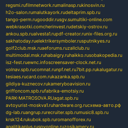
regsmi.ru
filmnetwork.ru
malinasp.ru
kinosvin.ru
h2o-salon.ru
malutkayork.ru
deltaprim.spb.ru
tango-perm.ru
gooddir.ru
sgv.su
multiki-online.com
webkrasotki.com
cherinvest.ru
detskiy-ostrov.ru
ankou.spb.ru
alvesta1.ru
pdf-creator.ru
nix-files.org.ru
sakhatoday.ru
elektrikersymboler.ru
sputnikyes.ru
golf2club.msk.ru
aeforums.ru
zallclub.ru
multimodal.msk.ru
habaigry.ru
haikko.ru
sobakopedia.ru
isz-fest.ru
ewnc.info
screensaver-clock.net.ru
volnav.spb.ru
comnat.ru
npf.net.ru
7bit.pp.ru
kalugatur.ru
tesiaes.ru
card.com.ru
kazanka.spb.ru
gildiya-kuznecov.ru
kameryboavision.ru
griffoncom.spb.ru
fabrika-emotsiy.ru
PARK-MATROSOVA.RU
agat.spb.ru
avtoyurist-moskva1.ru
hardware.org.ru
схема-авто.рф
dg-lab.ru
angrup.ru
recruiter.spb.ru
music8.spb.ru
krsk124.ru
kubok.spb.ru
romanofforex.ru
analitikaplus.ru
spyonline.ru
zosikamery.ru