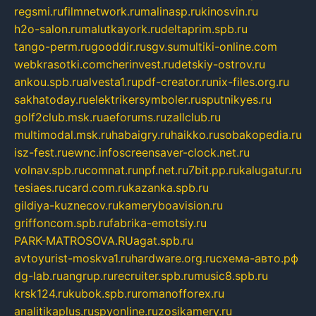
regsmi.ru
filmnetwork.ru
malinasp.ru
kinosvin.ru
h2o-salon.ru
malutkayork.ru
deltaprim.spb.ru
tango-perm.ru
gooddir.ru
sgv.su
multiki-online.com
webkrasotki.com
cherinvest.ru
detskiy-ostrov.ru
ankou.spb.ru
alvesta1.ru
pdf-creator.ru
nix-files.org.ru
sakhatoday.ru
elektrikersymboler.ru
sputnikyes.ru
golf2club.msk.ru
aeforums.ru
zallclub.ru
multimodal.msk.ru
habaigry.ru
haikko.ru
sobakopedia.ru
isz-fest.ru
ewnc.info
screensaver-clock.net.ru
volnav.spb.ru
comnat.ru
npf.net.ru
7bit.pp.ru
kalugatur.ru
tesiaes.ru
card.com.ru
kazanka.spb.ru
gildiya-kuznecov.ru
kameryboavision.ru
griffoncom.spb.ru
fabrika-emotsiy.ru
PARK-MATROSOVA.RU
agat.spb.ru
avtoyurist-moskva1.ru
hardware.org.ru
схема-авто.рф
dg-lab.ru
angrup.ru
recruiter.spb.ru
music8.spb.ru
krsk124.ru
kubok.spb.ru
romanofforex.ru
analitikaplus.ru
spyonline.ru
zosikamery.ru