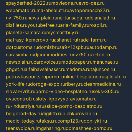
spayderhed-2022.ru
movieone.ru
evro-dez.ru
webamator.ru
ma-absolut1.ru
avtopomosch27.ru
nv-750.ru
news-plain.ru
nertansaga.ru
delanalad.ru
dizfiles.ru
youtubefree.ru
aria-family.ru
roadli.ru
planeta-samara.ru
mysmartbuy.ru
matrasy-kemerovo.ru
ashanet.ru
trade-farm.ru
dotcustoms.ru
domizbrusa9x12spb.ru
autodamp.ru
narasimha.ru
djcommodities.ru
nv750.ru
x-ton.ru
newsplain.ru
cardvoice.ru
modopaper.ru
manunae.ru
gbget.ru
alfeihavsalnassr.ru
madoma.ru
tajuncos.ru
petrovkasports.ru
porno-online-besplatno.ru
splclub.ru
york-life.ru
doroga-expo.ru
ribery.ru
cleanmedicine.ru
slovar-ivrit.ru
porno-video-besplatno.ru
seks-365.ru
ovucontrol.ru
sloty-igrovyye-avtomaty.ru
ru-industriya.ru
russkoe-porno-besplatno.ru
belgorod-day.ru
digilith.ru
pichkurovlab.ru
medic-today.ru
taksu.ru
comp123.ru
don-ykt.ru
teensvoice.ru
imgsharing.ru
domashnee-porno.ru