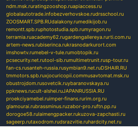
ndm.msk.ru
ratingzooshop.ru
apiaccess.ru
globalautotrade.info
bezverhovskoe.ru
drsschool.ru
ZOOSMART.SPB.RU
dalakony.ru
medikijob.ru
remontt.spb.ru
photostudia.spb.ru
myragon.ru
terramia.ru
academy62.ru
gardengallereya.ru
rti.com.ru
artem-news.ru
biserinca.ru
krasnodarkurort.com
imshowtv.ru
mebel-v-tule.ru
mobtopik.ru
pcsecurity.net.ru
tool-sib.ru
multimetrunit.ru
sp-tour.ru
fan-cs.ru
santeh-russia.ru
symbian9.net.ru
DSHAIR.RU
tmmotors.spb.ru
xjocuricopii.com
musavtomat.msk.ru
obustrojdom.ru
sovetcik.ru
ybaranovskaya.ru
ppknews.ru
cult-alshei.ru
JAPANRUSSIA.RU
proekciyamebel.ru
imper-finans.ru
rim.org.ru
glamourai.ru
brassminus.ru
zabor-pro.ru
ftn.pp.ru
dorogoe58.ru
laimengpacker.ru
kuzova-zapchasti.ru
sageerp.ru
taxodrom.ru
dsrazvitie.ru
hardcity.net.ru
ratinghomegames.ru
topservice25.ru
gubernyan.ru
gtglasslined.ru
ii4.ru
tssport.spb.ru
andorra24.com