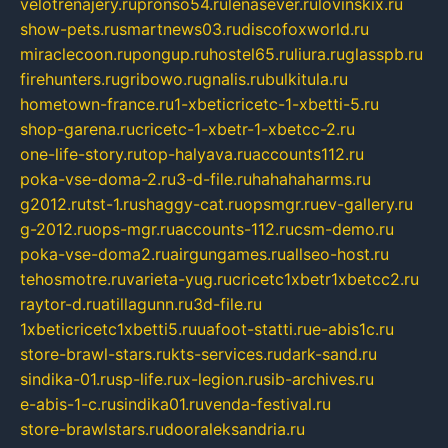
velotrenajery.ru
pronso54.ru
lenasever.ru
lovinskix.ru
show-pets.ru
smartnews03.ru
discofoxworld.ru
miraclecoon.ru
pongup.ru
hostel65.ru
liura.ru
glasspb.ru
firehunters.ru
gribowo.ru
gnalis.ru
bulkitula.ru
hometown-france.ru
1-xbeticricetc-1-xbetti-5.ru
shop-garena.ru
cricetc-1-xbetr-1-xbetcc-2.ru
one-life-story.ru
top-halyava.ru
accounts112.ru
poka-vse-doma-2.ru
3-d-file.ru
hahahaharms.ru
g2012.ru
tst-1.ru
shaggy-cat.ru
opsmgr.ru
ev-gallery.ru
g-2012.ru
ops-mgr.ru
accounts-112.ru
csm-demo.ru
poka-vse-doma2.ru
airgungames.ru
allseo-host.ru
tehosmotre.ru
varieta-yug.ru
cricetc1xbetr1xbetcc2.ru
raytor-d.ru
atillagunn.ru
3d-file.ru
1xbeticricetc1xbetti5.ru
uafoot-statti.ru
e-abis1c.ru
store-brawl-stars.ru
kts-services.ru
dark-sand.ru
sindika-01.ru
sp-life.ru
x-legion.ru
sib-archives.ru
e-abis-1-c.ru
sindika01.ru
venda-festival.ru
store-brawlstars.ru
dooraleksandria.ru