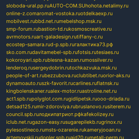
sloboda-ural.pp.ru
AUTO-COM.SU
hohota.net
alimy.ru
online-z.com
aromat-vostoka.ru
otdelkaexp.ru
mobilvest.ru
bbd.net.ru
mebelshop.msk.ru
smp-forum.ru
bastion-td.ru
kosmoscreative.ru
avrmotors.ru
art-galadesign.ru
tiffany-c.ru
ecostep-samara.ru
d-p.spb.ru
галактика73.рф
sko.com.ru
davitamebel-spb.ru
fotsis.ru
tesiaes.ru
kokoroyari.spb.ru
blesna-kazan.ru
mossilver.ru
lenderoq.ru
sergeydobrin.ru
tochkazvuka.msk.ru
people-of-art.ru
bezzubova.ru
clubtibet.ru
orior-aks.ru
dynamoauto.ru
szk-favorit.ru
carlines.ru
flatnsk.ru
kingbolenskaner.ru
alex-motor.ru
astroline.net.ru
act1.spb.ru
polyglot.com.ru
gidlipetsk.ru
ooo-driada.ru
detsad125.ru
mir-zdoroviya.ru
bruslanovo.ru
siterem.ru
council.spb.ru
лодкипатриот.рф
kafekolizey.ru
iclub.net.ru
gazon-easy.ru
sugarepilekb.ru
grinox.ru
pylesostineco.ru
msts-ozarenie.ru
kameryjooan.ru
artemovskij.ru
dopler.spb.ru
aid70.ru
metall-perm.ru