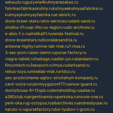
seksuzb.ru
guzywia4kuhnyanazakaz.ru
fabrikaofabrikaokuhny.ru
kuhnyaekuhnyaafabrika.ru
kuhnyaykuhnyayfabrika.ru
e-abis1c.ru
store-brawl-stars.ru
kts-services.ru
dark-sand.ru
sindika-01.ru
sp-life.ru
x-legion.ru
sib-archives.ru
e-abis-1-c.ru
sindika01.ru
venda-festival.ru
store-brawlstars.ru
dooraleksandria.ru
antenna-highly.ru
mine-lab-msk.ru
1-mus.ru
3-sex-porn.ru
ban-damn.ru
purse-factory.ru
viagra-tablet.ru
fasbags.ru
adler-jun.ru
bandamn.ru
fincontech.ru
3sexporn.ru
1mus.ru
darksand.ru
rebus-toys.ru
minelab-msk.ru
rtdco.ru
seo-prodvizhenie-sajtov-stroitelnyh-kompanij.ru
card-voice.ru
rulonnyygazon177.ru
snow-guard.ru
domizbrusa-9x12spb.ru
demaholding.ru
aalse.ru
a380club.ru
argentinamia.ru
perkoka.ru
movie-one.ru
perk-oka.ru
g-octopus.ru
sibarchives.ru
andreislyusar.ru
naruto-x.ru
pursefactory.ru
tor-lyubov-i-grom.ru