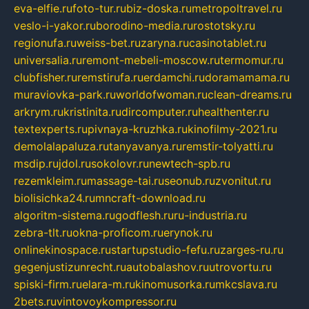
eva-elfie.ru
foto-tur.ru
biz-doska.ru
metropoltravel.ru
veslo-i-yakor.ru
borodino-media.ru
rostotsky.ru
regionufa.ru
weiss-bet.ru
zaryna.ru
casinotablet.ru
universalia.ru
remont-mebeli-moscow.ru
termomur.ru
clubfisher.ru
remstirufa.ru
erdamchi.ru
doramamama.ru
muraviovka-park.ru
worldofwoman.ru
clean-dreams.ru
arkrym.ru
kristinita.ru
dircomputer.ru
healthenter.ru
textexperts.ru
pivnaya-kruzhka.ru
kinofilmy-2021.ru
demolalapaluza.ru
tanyavanya.ru
remstir-tolyatti.ru
msdip.ru
jdol.ru
sokolovr.ru
newtech-spb.ru
rezemkleim.ru
massage-tai.ru
seonub.ru
zvonitut.ru
biolisichka24.ru
mncraft-download.ru
algoritm-sistema.ru
godflesh.ru
ru-industria.ru
zebra-tlt.ru
okna-proficom.ru
erynok.ru
onlinekinospace.ru
startupstudio-fefu.ru
zarges-ru.ru
gegenjustizunrecht.ru
autobalashov.ru
utrovortu.ru
spiski-firm.ru
elara-m.ru
kinomusorka.ru
mkcslava.ru
2bets.ru
vintovoykompressor.ru