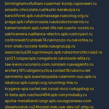
birminghamvsfulham.ru
sarmat-komp.ru
pioneeri.ru
amadis-chocolate.ru
shkurki-karakulya.ru
kanotiforet.spb.ru
tutmassage.ru
ecolog.org.ru
praga.spb.ru
falcorussia.ru
autodoctorservis.ru
kamertondom.spb.ru
net-life.net.ru
avto-vozim.ru
sakhcamera.ru
alliance-electro.spb.ru
stroyavt.ru
controlweb1.ru
tdsak74.ru
kinzozo-ru.ru
kvotka.ru
iron-snab.ru
costa-bella.ru
eugrus.pp.ru
associaciya39.ru
primexpo.spb.ru
bezmorchin.ru
ia2.ru
cpt21.ru
ispecspb.ru
regahost.ru
kolosok-elita.ru
tae-kwon.ru
consrio.com.ru
insiam.ru
avegainfo.ru
archery161.ru
bigencyclica.ru
vlast16.ru
korru.net
sarmiento.spb.su
extelopedia.ru
lammin-suo.spb.ru
iskatour.spb.ru
snpi.org.ru
running-line.ru
krygeva-spa.ru
chel.net.ru
rust-loco.ru
dugshop.ru
hl-beta.spb.ru
school494.spb.ru
mymubaby.ru
epoha-metalband.ru
ngr.spb.ru
rusgosnews.com
dieselvostok.ru
24hostel.msk.ru
w-dev.ru
f-ship.ru