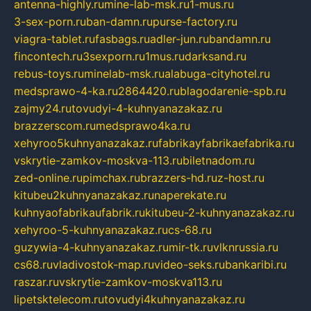
antenna-highly.ru
mine-lab-msk.ru
1-mus.ru
3-sex-porn.ru
ban-damn.ru
purse-factory.ru
viagra-tablet.ru
fasbags.ru
adler-jun.ru
bandamn.ru
fincontech.ru
3sexporn.ru
1mus.ru
darksand.ru
rebus-toys.ru
minelab-msk.ru
alabuga-cityhotel.ru
medsprawo-4-ka.ru
2864420.ru
blagodarenie-spb.ru
zajmy24.ru
tovudyi-4-kuhnyanazakaz.ru
brazzerscom.ru
medsprawo4ka.ru
xehyroo5kuhnyanazakaz.ru
fabrikayfabrikaefabrika.ru
vskrytie-zamkov-moskva-113.ru
biletnadom.ru
zed-online.ru
pimchax.ru
brazzers-hd.ru
z-host.ru
kitubeu2kuhnyanazakaz.ru
naperekate.ru
kuhnyaofabrikaufabrik.ru
kitubeu-2-kuhnyanazakaz.ru
xehyroo-5-kuhnyanazakaz.ru
cs-68.ru
guzywia-4-kuhnyanazakaz.ru
mir-tk.ru
vlknrussia.ru
cs68.ru
vladivostok-map.ru
video-seks.ru
bankaribi.ru
raszar.ru
vskrytie-zamkov-moskva113.ru
lipetsktelecom.ru
tovudyi4kuhnyanazakaz.ru