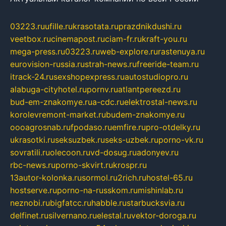
03223.ru
ufille.ru
krasotata.ru
prazdnikdushi.ru
veetbox.ru
cinemapost.ru
ciam-fr.ru
kraft-you.ru
mega-press.ru
03223.ru
web-explore.ru
rastenuya.ru
eurovision-russia.ru
strah-news.ru
freeride-team.ru
itrack-24.ru
sexshopexpress.ru
autostudiopro.ru
alabuga-cityhotel.ru
pornv.ru
atlantpereezd.ru
bud-em-znakomye.ru
a-cdc.ru
elektrostal-news.ru
korolevremont-market.ru
budem-znakomye.ru
oooagrosnab.ru
fpodaso.ru
emfire.ru
pro-otdelky.ru
ukrasotki.ru
seksuzbek.ru
seks-uzbek.ru
porno-vk.ru
sovratili.ru
olecoon.ru
vd-dosug.ru
adonyev.ru
rbc-news.ru
porno-skvirt.ru
krospr.ru
13autor-kolonka.ru
sormol.ru
2rich.ru
hostel-65.ru
hostserve.ru
porno-na-russkom.ru
mishinlab.ru
neznobi.ru
bigfatcc.ru
habble.ru
starbucksvia.ru
delfinet.ru
silvernano.ru
elestal.ru
vektor-doroga.ru