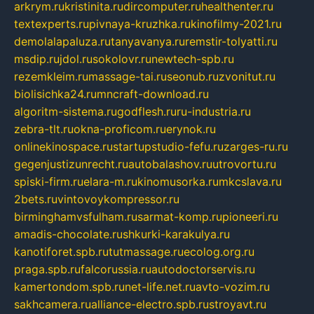
arkrym.ru
kristinita.ru
dircomputer.ru
healthenter.ru
textexperts.ru
pivnaya-kruzhka.ru
kinofilmy-2021.ru
demolalapaluza.ru
tanyavanya.ru
remstir-tolyatti.ru
msdip.ru
jdol.ru
sokolovr.ru
newtech-spb.ru
rezemkleim.ru
massage-tai.ru
seonub.ru
zvonitut.ru
biolisichka24.ru
mncraft-download.ru
algoritm-sistema.ru
godflesh.ru
ru-industria.ru
zebra-tlt.ru
okna-proficom.ru
erynok.ru
onlinekinospace.ru
startupstudio-fefu.ru
zarges-ru.ru
gegenjustizunrecht.ru
autobalashov.ru
utrovortu.ru
spiski-firm.ru
elara-m.ru
kinomusorka.ru
mkcslava.ru
2bets.ru
vintovoykompressor.ru
birminghamvsfulham.ru
sarmat-komp.ru
pioneeri.ru
amadis-chocolate.ru
shkurki-karakulya.ru
kanotiforet.spb.ru
tutmassage.ru
ecolog.org.ru
praga.spb.ru
falcorussia.ru
autodoctorservis.ru
kamertondom.spb.ru
net-life.net.ru
avto-vozim.ru
sakhcamera.ru
alliance-electro.spb.ru
stroyavt.ru