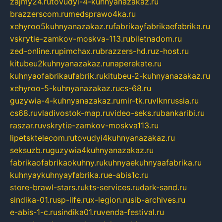
zajmy24.ru
tovudyi-4-kuhnyanazakaz.ru
brazzerscom.ru
medsprawo4ka.ru
xehyroo5kuhnyanazakaz.ru
fabrikayfabrikaefabrika.ru
vskrytie-zamkov-moskva-113.ru
biletnadom.ru
zed-online.ru
pimchax.ru
brazzers-hd.ru
z-host.ru
kitubeu2kuhnyanazakaz.ru
naperekate.ru
kuhnyaofabrikaufabrik.ru
kitubeu-2-kuhnyanazakaz.ru
xehyroo-5-kuhnyanazakaz.ru
cs-68.ru
guzywia-4-kuhnyanazakaz.ru
mir-tk.ru
vlknrussia.ru
cs68.ru
vladivostok-map.ru
video-seks.ru
bankaribi.ru
raszar.ru
vskrytie-zamkov-moskva113.ru
lipetsktelecom.ru
tovudyi4kuhnyanazakaz.ru
seksuzb.ru
guzywia4kuhnyanazakaz.ru
fabrikaofabrikaokuhny.ru
kuhnyaekuhnyaafabrika.ru
kuhnyaykuhnyayfabrika.ru
e-abis1c.ru
store-brawl-stars.ru
kts-services.ru
dark-sand.ru
sindika-01.ru
sp-life.ru
x-legion.ru
sib-archives.ru
e-abis-1-c.ru
sindika01.ru
venda-festival.ru