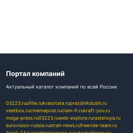
Портал компаний
Актуальный каталог компаний по всей России
03223.ru
ufille.ru
krasotata.ru
prazdnikdushi.ru
veetbox.ru
cinemapost.ru
ciam-fr.ru
kraft-you.ru
mega-press.ru
03223.ru
web-explore.ru
rastenuya.ru
eurovision-russia.ru
strah-news.ru
freeride-team.ru
itrack-24.ru
sexshopexpress.ru
autostudiopro.ru