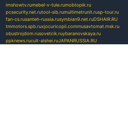
imshowtv.ru
mebel-v-tule.ru
mobtopik.ru
pcsecurity.net.ru
tool-sib.ru
multimetrunit.ru
sp-tour.ru
fan-cs.ru
santeh-russia.ru
symbian9.net.ru
DSHAIR.RU
tmmotors.spb.ru
xjocuricopii.com
musavtomat.msk.ru
obustrojdom.ru
sovetcik.ru
ybaranovskaya.ru
ppknews.ru
cult-alshei.ru
JAPANRUSSIA.RU
proekciyamebel.ru
imper-finans.ru
rim.org.ru
glamourai.ru
brassminus.ru
zabor-pro.ru
ftn.pp.ru
dorogoe58.ru
laimengpacker.ru
kuzova-zapchasti.ru
sageerp.ru
taxodrom.ru
dsrazvitie.ru
hardcity.net.ru
ratinghomegames.ru
topservice25.ru
gubernyan.ru
gtglasslined.ru
ii4.ru
tssport.spb.ru
andorra24.com
blackwallstreet.ru
oboimos.ru
optim-doors.com.ru
ikuch.ru
nycr.org.ru
npa21.ru
vremya-ch.spb.ru
desert000.ru
ivtorgi.ru
ifiori.ru
catalog-statei.ru
dcv.org.ru
spetsmaster174.ru
ipkameryhiseeu.ru
dum26.ru
ruspol.spb.ru
fr-opendp.ru
kam-solnyshko.ru
cheyenne-arapaho.ru
sevzapmetal.spb.ru