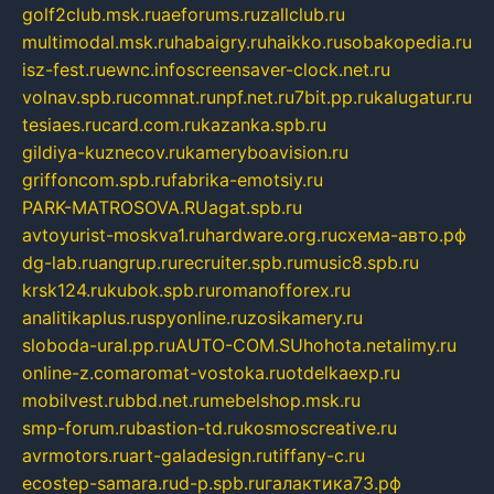
golf2club.msk.ru
aeforums.ru
zallclub.ru
multimodal.msk.ru
habaigry.ru
haikko.ru
sobakopedia.ru
isz-fest.ru
ewnc.info
screensaver-clock.net.ru
volnav.spb.ru
comnat.ru
npf.net.ru
7bit.pp.ru
kalugatur.ru
tesiaes.ru
card.com.ru
kazanka.spb.ru
gildiya-kuznecov.ru
kameryboavision.ru
griffoncom.spb.ru
fabrika-emotsiy.ru
PARK-MATROSOVA.RU
agat.spb.ru
avtoyurist-moskva1.ru
hardware.org.ru
схема-авто.рф
dg-lab.ru
angrup.ru
recruiter.spb.ru
music8.spb.ru
krsk124.ru
kubok.spb.ru
romanofforex.ru
analitikaplus.ru
spyonline.ru
zosikamery.ru
sloboda-ural.pp.ru
AUTO-COM.SU
hohota.net
alimy.ru
online-z.com
aromat-vostoka.ru
otdelkaexp.ru
mobilvest.ru
bbd.net.ru
mebelshop.msk.ru
smp-forum.ru
bastion-td.ru
kosmoscreative.ru
avrmotors.ru
art-galadesign.ru
tiffany-c.ru
ecostep-samara.ru
d-p.spb.ru
галактика73.рф