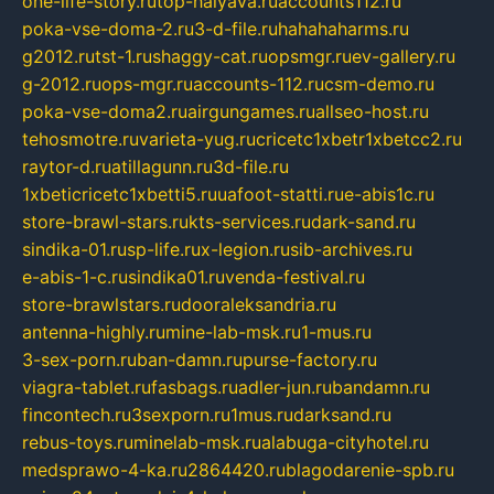
one-life-story.ru
top-halyava.ru
accounts112.ru
poka-vse-doma-2.ru
3-d-file.ru
hahahaharms.ru
g2012.ru
tst-1.ru
shaggy-cat.ru
opsmgr.ru
ev-gallery.ru
g-2012.ru
ops-mgr.ru
accounts-112.ru
csm-demo.ru
poka-vse-doma2.ru
airgungames.ru
allseo-host.ru
tehosmotre.ru
varieta-yug.ru
cricetc1xbetr1xbetcc2.ru
raytor-d.ru
atillagunn.ru
3d-file.ru
1xbeticricetc1xbetti5.ru
uafoot-statti.ru
e-abis1c.ru
store-brawl-stars.ru
kts-services.ru
dark-sand.ru
sindika-01.ru
sp-life.ru
x-legion.ru
sib-archives.ru
e-abis-1-c.ru
sindika01.ru
venda-festival.ru
store-brawlstars.ru
dooraleksandria.ru
antenna-highly.ru
mine-lab-msk.ru
1-mus.ru
3-sex-porn.ru
ban-damn.ru
purse-factory.ru
viagra-tablet.ru
fasbags.ru
adler-jun.ru
bandamn.ru
fincontech.ru
3sexporn.ru
1mus.ru
darksand.ru
rebus-toys.ru
minelab-msk.ru
alabuga-cityhotel.ru
medsprawo-4-ka.ru
2864420.ru
blagodarenie-spb.ru