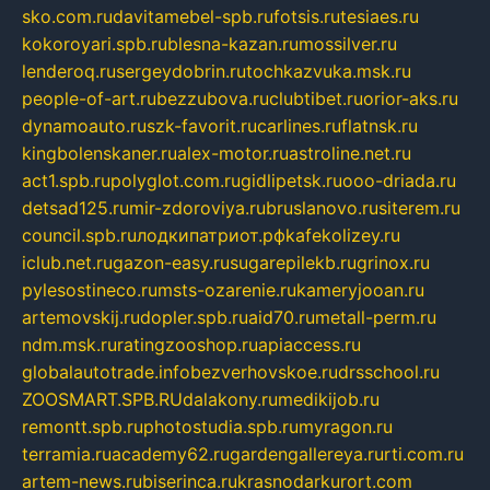
sko.com.ru
davitamebel-spb.ru
fotsis.ru
tesiaes.ru
kokoroyari.spb.ru
blesna-kazan.ru
mossilver.ru
lenderoq.ru
sergeydobrin.ru
tochkazvuka.msk.ru
people-of-art.ru
bezzubova.ru
clubtibet.ru
orior-aks.ru
dynamoauto.ru
szk-favorit.ru
carlines.ru
flatnsk.ru
kingbolenskaner.ru
alex-motor.ru
astroline.net.ru
act1.spb.ru
polyglot.com.ru
gidlipetsk.ru
ooo-driada.ru
detsad125.ru
mir-zdoroviya.ru
bruslanovo.ru
siterem.ru
council.spb.ru
лодкипатриот.рф
kafekolizey.ru
iclub.net.ru
gazon-easy.ru
sugarepilekb.ru
grinox.ru
pylesostineco.ru
msts-ozarenie.ru
kameryjooan.ru
artemovskij.ru
dopler.spb.ru
aid70.ru
metall-perm.ru
ndm.msk.ru
ratingzooshop.ru
apiaccess.ru
globalautotrade.info
bezverhovskoe.ru
drsschool.ru
ZOOSMART.SPB.RU
dalakony.ru
medikijob.ru
remontt.spb.ru
photostudia.spb.ru
myragon.ru
terramia.ru
academy62.ru
gardengallereya.ru
rti.com.ru
artem-news.ru
biserinca.ru
krasnodarkurort.com