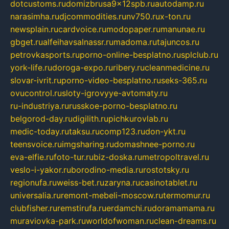
dotcustoms.ru
domizbrusa9x12spb.ru
autodamp.ru
narasimha.ru
djcommodities.ru
nv750.ru
x-ton.ru
newsplain.ru
cardvoice.ru
modopaper.ru
manunae.ru
gbget.ru
alfeihavsalnassr.ru
madoma.ru
tajuncos.ru
petrovkasports.ru
porno-online-besplatno.ru
splclub.ru
york-life.ru
doroga-expo.ru
ribery.ru
cleanmedicine.ru
slovar-ivrit.ru
porno-video-besplatno.ru
seks-365.ru
ovucontrol.ru
sloty-igrovyye-avtomaty.ru
ru-industriya.ru
russkoe-porno-besplatno.ru
belgorod-day.ru
digilith.ru
pichkurovlab.ru
medic-today.ru
taksu.ru
comp123.ru
don-ykt.ru
teensvoice.ru
imgsharing.ru
domashnee-porno.ru
eva-elfie.ru
foto-tur.ru
biz-doska.ru
metropoltravel.ru
veslo-i-yakor.ru
borodino-media.ru
rostotsky.ru
regionufa.ru
weiss-bet.ru
zaryna.ru
casinotablet.ru
universalia.ru
remont-mebeli-moscow.ru
termomur.ru
clubfisher.ru
remstirufa.ru
erdamchi.ru
doramamama.ru
muraviovka-park.ru
worldofwoman.ru
clean-dreams.ru