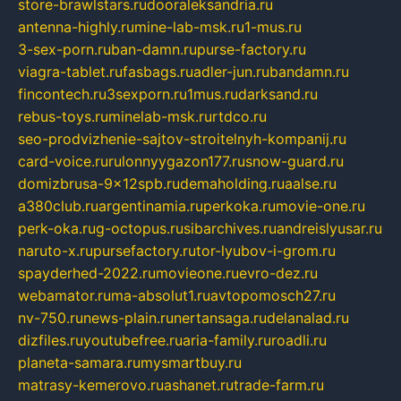
store-brawlstars.ru
dooraleksandria.ru
antenna-highly.ru
mine-lab-msk.ru
1-mus.ru
3-sex-porn.ru
ban-damn.ru
purse-factory.ru
viagra-tablet.ru
fasbags.ru
adler-jun.ru
bandamn.ru
fincontech.ru
3sexporn.ru
1mus.ru
darksand.ru
rebus-toys.ru
minelab-msk.ru
rtdco.ru
seo-prodvizhenie-sajtov-stroitelnyh-kompanij.ru
card-voice.ru
rulonnyygazon177.ru
snow-guard.ru
domizbrusa-9x12spb.ru
demaholding.ru
aalse.ru
a380club.ru
argentinamia.ru
perkoka.ru
movie-one.ru
perk-oka.ru
g-octopus.ru
sibarchives.ru
andreislyusar.ru
naruto-x.ru
pursefactory.ru
tor-lyubov-i-grom.ru
spayderhed-2022.ru
movieone.ru
evro-dez.ru
webamator.ru
ma-absolut1.ru
avtopomosch27.ru
nv-750.ru
news-plain.ru
nertansaga.ru
delanalad.ru
dizfiles.ru
youtubefree.ru
aria-family.ru
roadli.ru
planeta-samara.ru
mysmartbuy.ru
matrasy-kemerovo.ru
ashanet.ru
trade-farm.ru