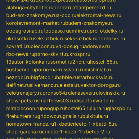
alabuga-cityhotel.ru
pornv.ru
atlantpereezd.ru
bud-em-znakomye.ru
a-cdc.ru
elektrostal-news.ru
korolevremont-market.ru
budem-znakomye.ru
oooagrosnab.ru
fpodaso.ru
emfire.ru
pro-otdelky.ru
ukrasotki.ru
seksuzbek.ru
seks-uzbek.ru
porno-vk.ru
sovratili.ru
olecoon.ru
vd-dosug.ru
adonyev.ru
rbc-news.ru
porno-skvirt.ru
krospr.ru
13autor-kolonka.ru
sormol.ru
2rich.ru
hostel-65.ru
hostserve.ru
porno-na-russkom.ru
mishinlab.ru
neznobi.ru
bigfatcc.ru
habble.ru
starbucksvia.ru
delfinet.ru
silvernano.ru
elestal.ru
vektor-doroga.ru
velotrenajery.ru
pronso54.ru
lenasever.ru
lovinskix.ru
show-pets.ru
smartnews03.ru
discofoxworld.ru
miraclecoon.ru
pongup.ru
hostel65.ru
liura.ru
glasspb.ru
firehunters.ru
gribowo.ru
gnalis.ru
bulkitula.ru
hometown-france.ru
1-xbeticricetc-1-xbetti-5.ru
shop-garena.ru
cricetc-1-xbetr-1-xbetcc-2.ru