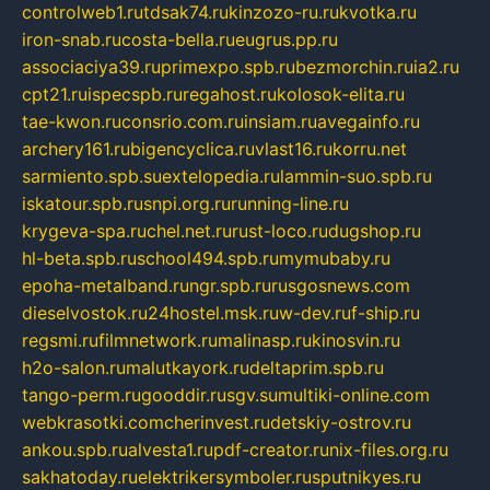
controlweb1.ru
tdsak74.ru
kinzozo-ru.ru
kvotka.ru
iron-snab.ru
costa-bella.ru
eugrus.pp.ru
associaciya39.ru
primexpo.spb.ru
bezmorchin.ru
ia2.ru
cpt21.ru
ispecspb.ru
regahost.ru
kolosok-elita.ru
tae-kwon.ru
consrio.com.ru
insiam.ru
avegainfo.ru
archery161.ru
bigencyclica.ru
vlast16.ru
korru.net
sarmiento.spb.su
extelopedia.ru
lammin-suo.spb.ru
iskatour.spb.ru
snpi.org.ru
running-line.ru
krygeva-spa.ru
chel.net.ru
rust-loco.ru
dugshop.ru
hl-beta.spb.ru
school494.spb.ru
mymubaby.ru
epoha-metalband.ru
ngr.spb.ru
rusgosnews.com
dieselvostok.ru
24hostel.msk.ru
w-dev.ru
f-ship.ru
regsmi.ru
filmnetwork.ru
malinasp.ru
kinosvin.ru
h2o-salon.ru
malutkayork.ru
deltaprim.spb.ru
tango-perm.ru
gooddir.ru
sgv.su
multiki-online.com
webkrasotki.com
cherinvest.ru
detskiy-ostrov.ru
ankou.spb.ru
alvesta1.ru
pdf-creator.ru
nix-files.org.ru
sakhatoday.ru
elektrikersymboler.ru
sputnikyes.ru