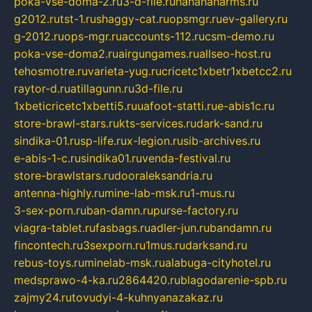
poka-vse-doma-2.ru
3-d-file.ru
hahahaharms.ru
g2012.ru
tst-1.ru
shaggy-cat.ru
opsmgr.ru
ev-gallery.ru
g-2012.ru
ops-mgr.ru
accounts-112.ru
csm-demo.ru
poka-vse-doma2.ru
airgungames.ru
allseo-host.ru
tehosmotre.ru
varieta-yug.ru
cricetc1xbetr1xbetcc2.ru
raytor-d.ru
atillagunn.ru
3d-file.ru
1xbeticricetc1xbetti5.ru
uafoot-statti.ru
e-abis1c.ru
store-brawl-stars.ru
kts-services.ru
dark-sand.ru
sindika-01.ru
sp-life.ru
x-legion.ru
sib-archives.ru
e-abis-1-c.ru
sindika01.ru
venda-festival.ru
store-brawlstars.ru
dooraleksandria.ru
antenna-highly.ru
mine-lab-msk.ru
1-mus.ru
3-sex-porn.ru
ban-damn.ru
purse-factory.ru
viagra-tablet.ru
fasbags.ru
adler-jun.ru
bandamn.ru
fincontech.ru
3sexporn.ru
1mus.ru
darksand.ru
rebus-toys.ru
minelab-msk.ru
alabuga-cityhotel.ru
medsprawo-4-ka.ru
2864420.ru
blagodarenie-spb.ru
zajmy24.ru
tovudyi-4-kuhnyanazakaz.ru