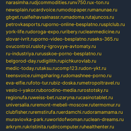
narasimha.ru
djcommodities.ru
nv750.ru
x-ton.ru
newsplain.ru
cardvoice.ru
modopaper.ru
manunae.ru
gbget.ru
alfeihavsalnassr.ru
madoma.ru
tajuncos.ru
petrovkasports.ru
porno-online-besplatno.ru
splclub.ru
york-life.ru
doroga-expo.ru
ribery.ru
cleanmedicine.ru
slovar-ivrit.ru
porno-video-besplatno.ru
seks-365.ru
ovucontrol.ru
sloty-igrovyye-avtomaty.ru
ru-industriya.ru
russkoe-porno-besplatno.ru
belgorod-day.ru
digilith.ru
pichkurovlab.ru
medic-today.ru
taksu.ru
comp123.ru
don-ykt.ru
teensvoice.ru
imgsharing.ru
domashnee-porno.ru
eva-elfie.ru
foto-tur.ru
biz-doska.ru
metropoltravel.ru
veslo-i-yakor.ru
borodino-media.ru
rostotsky.ru
regionufa.ru
weiss-bet.ru
zaryna.ru
casinotablet.ru
universalia.ru
remont-mebeli-moscow.ru
termomur.ru
clubfisher.ru
remstirufa.ru
erdamchi.ru
doramamama.ru
muraviovka-park.ru
worldofwoman.ru
clean-dreams.ru
arkrym.ru
kristinita.ru
dircomputer.ru
healthenter.ru