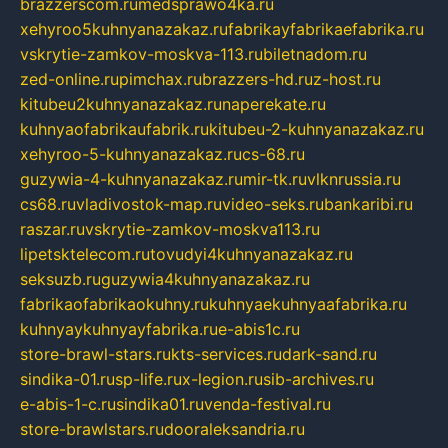
brazzerscom.ru
medsprawo4ka.ru
xehyroo5kuhnyanazakaz.ru
fabrikayfabrikaefabrika.ru
vskrytie-zamkov-moskva-113.ru
biletnadom.ru
zed-online.ru
pimchax.ru
brazzers-hd.ru
z-host.ru
kitubeu2kuhnyanazakaz.ru
naperekate.ru
kuhnyaofabrikaufabrik.ru
kitubeu-2-kuhnyanazakaz.ru
xehyroo-5-kuhnyanazakaz.ru
cs-68.ru
guzywia-4-kuhnyanazakaz.ru
mir-tk.ru
vlknrussia.ru
cs68.ru
vladivostok-map.ru
video-seks.ru
bankaribi.ru
raszar.ru
vskrytie-zamkov-moskva113.ru
lipetsktelecom.ru
tovudyi4kuhnyanazakaz.ru
seksuzb.ru
guzywia4kuhnyanazakaz.ru
fabrikaofabrikaokuhny.ru
kuhnyaekuhnyaafabrika.ru
kuhnyaykuhnyayfabrika.ru
e-abis1c.ru
store-brawl-stars.ru
kts-services.ru
dark-sand.ru
sindika-01.ru
sp-life.ru
x-legion.ru
sib-archives.ru
e-abis-1-c.ru
sindika01.ru
venda-festival.ru
store-brawlstars.ru
dooraleksandria.ru