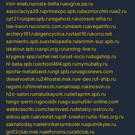
iron-snab.ru
costa-bella.ru
eugrus.pp.ru
associaciya39.ru
primexpo.spb.ru
bezmorchin.ru
ia2.ru
cpt21.ru
ispecspb.ru
regahost.ru
kolosok-elita.ru
tae-kwon.ru
consrio.com.ru
insiam.ru
avegainfo.ru
archery161.ru
bigencyclica.ru
vlast16.ru
korru.net
sarmiento.spb.su
extelopedia.ru
lammin-suo.spb.ru
iskatour.spb.ru
snpi.org.ru
running-line.ru
krygeva-spa.ru
chel.net.ru
rust-loco.ru
dugshop.ru
hl-beta.spb.ru
school494.spb.ru
mymubaby.ru
epoha-metalband.ru
ngr.spb.ru
rusgosnews.com
dieselvostok.ru
24hostel.msk.ru
w-dev.ru
f-ship.ru
regsmi.ru
filmnetwork.ru
malinasp.ru
kinosvin.ru
h2o-salon.ru
malutkayork.ru
deltaprim.spb.ru
tango-perm.ru
gooddir.ru
sgv.su
multiki-online.com
webkrasotki.com
cherinvest.ru
detskiy-ostrov.ru
ankou.spb.ru
alvesta1.ru
pdf-creator.ru
nix-files.org.ru
sakhatoday.ru
elektrikersymboler.ru
sputnikyes.ru
golf2club.msk.ru
aeforums.ru
zallclub.ru