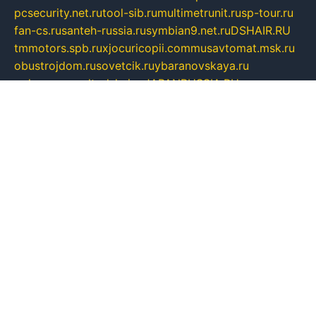
pcsecurity.net.ru
tool-sib.ru
multimetrunit.ru
sp-tour.ru
fan-cs.ru
santeh-russia.ru
symbian9.net.ru
DSHAIR.RU
tmmotors.spb.ru
xjocuricopii.com
musavtomat.msk.ru
obustrojdom.ru
sovetcik.ru
ybaranovskaya.ru
ppknews.ru
cult-alshei.ru
JAPANRUSSIA.RU
proekciyamebel.ru
imper-finans.ru
rim.org.ru
glamourai.ru
brassminus.ru
zabor-pro.ru
ftn.pp.ru
dorogoe58.ru
laimengpacker.ru
kuzova-zapchasti.ru
sageerp.ru
taxodrom.ru
dsrazvitie.ru
hardcity.net.ru
ratinghomegames.ru
topservice25.ru
gubernyan.ru
gtglasslined.ru
ii4.ru
tssport.spb.ru
andorra24.com
blackwallstreet.ru
oboimos.ru
optim-doors.com.ru
ikuch.ru
nycr.org.ru
npa21.ru
vremya-ch.spb.ru
desert000.ru
ivtorgi.ru
ifiori.ru
catalog-statei.ru
dcv.org.ru
spetsmaster174.ru
ipkameryhiseeu.ru
dum26.ru
ruspol.spb.ru
fr-opendp.ru
kam-solnyshko.ru
cheyenne-arapaho.ru
sevzapmetal.spb.ru
ted-lapidus.spb.ru
parasite-eliminator.ru