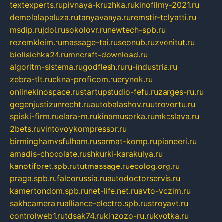
textexperts.ru
pivnaya-kruzhka.ru
kinofilmy-2021.ru
demolalapaluza.ru
tanyavanya.ru
remstir-tolyatti.ru
msdip.ru
jdol.ru
sokolovr.ru
newtech-spb.ru
rezemkleim.ru
massage-tai.ru
seonub.ru
zvonitut.ru
biolisichka24.ru
mncraft-download.ru
algoritm-sistema.ru
godflesh.ru
ru-industria.ru
zebra-tlt.ru
okna-proficom.ru
erynok.ru
onlinekinospace.ru
startupstudio-fefu.ru
zarges-ru.ru
gegenjustizunrecht.ru
autobalashov.ru
utrovortu.ru
spiski-firm.ru
elara-m.ru
kinomusorka.ru
mkcslava.ru
2bets.ru
vintovoykompressor.ru
birminghamvsfulham.ru
sarmat-komp.ru
pioneeri.ru
amadis-chocolate.ru
shkurki-karakulya.ru
kanotiforet.spb.ru
tutmassage.ru
ecolog.org.ru
praga.spb.ru
falcorussia.ru
autodoctorservis.ru
kamertondom.spb.ru
net-life.net.ru
avto-vozim.ru
sakhcamera.ru
alliance-electro.spb.ru
stroyavt.ru
controlweb1.ru
tdsak74.ru
kinzozo-ru.ru
kvotka.ru