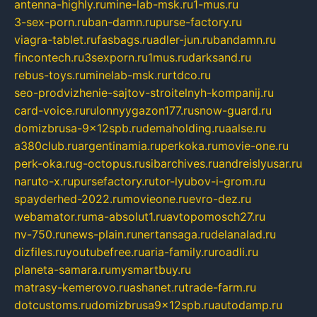
antenna-highly.ru
mine-lab-msk.ru
1-mus.ru
3-sex-porn.ru
ban-damn.ru
purse-factory.ru
viagra-tablet.ru
fasbags.ru
adler-jun.ru
bandamn.ru
fincontech.ru
3sexporn.ru
1mus.ru
darksand.ru
rebus-toys.ru
minelab-msk.ru
rtdco.ru
seo-prodvizhenie-sajtov-stroitelnyh-kompanij.ru
card-voice.ru
rulonnyygazon177.ru
snow-guard.ru
domizbrusa-9x12spb.ru
demaholding.ru
aalse.ru
a380club.ru
argentinamia.ru
perkoka.ru
movie-one.ru
perk-oka.ru
g-octopus.ru
sibarchives.ru
andreislyusar.ru
naruto-x.ru
pursefactory.ru
tor-lyubov-i-grom.ru
spayderhed-2022.ru
movieone.ru
evro-dez.ru
webamator.ru
ma-absolut1.ru
avtopomosch27.ru
nv-750.ru
news-plain.ru
nertansaga.ru
delanalad.ru
dizfiles.ru
youtubefree.ru
aria-family.ru
roadli.ru
planeta-samara.ru
mysmartbuy.ru
matrasy-kemerovo.ru
ashanet.ru
trade-farm.ru
dotcustoms.ru
domizbrusa9x12spb.ru
autodamp.ru