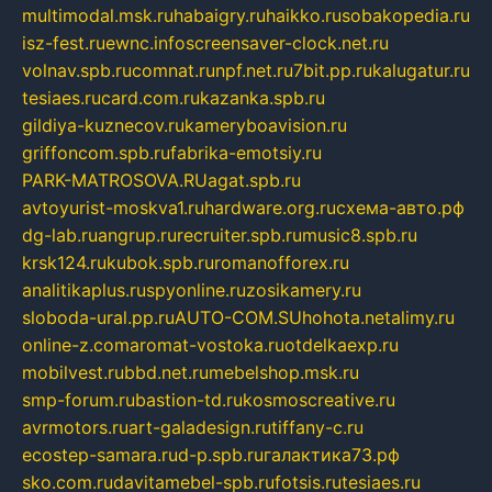
multimodal.msk.ru
habaigry.ru
haikko.ru
sobakopedia.ru
isz-fest.ru
ewnc.info
screensaver-clock.net.ru
volnav.spb.ru
comnat.ru
npf.net.ru
7bit.pp.ru
kalugatur.ru
tesiaes.ru
card.com.ru
kazanka.spb.ru
gildiya-kuznecov.ru
kameryboavision.ru
griffoncom.spb.ru
fabrika-emotsiy.ru
PARK-MATROSOVA.RU
agat.spb.ru
avtoyurist-moskva1.ru
hardware.org.ru
схема-авто.рф
dg-lab.ru
angrup.ru
recruiter.spb.ru
music8.spb.ru
krsk124.ru
kubok.spb.ru
romanofforex.ru
analitikaplus.ru
spyonline.ru
zosikamery.ru
sloboda-ural.pp.ru
AUTO-COM.SU
hohota.net
alimy.ru
online-z.com
aromat-vostoka.ru
otdelkaexp.ru
mobilvest.ru
bbd.net.ru
mebelshop.msk.ru
smp-forum.ru
bastion-td.ru
kosmoscreative.ru
avrmotors.ru
art-galadesign.ru
tiffany-c.ru
ecostep-samara.ru
d-p.spb.ru
галактика73.рф
sko.com.ru
davitamebel-spb.ru
fotsis.ru
tesiaes.ru