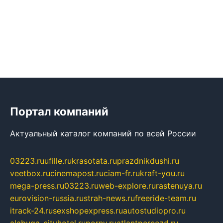
Портал компаний
Актуальный каталог компаний по всей России
03223.ru
ufille.ru
krasotata.ru
prazdnikdushi.ru
veetbox.ru
cinemapost.ru
ciam-fr.ru
kraft-you.ru
mega-press.ru
03223.ru
web-explore.ru
rastenuya.ru
eurovision-russia.ru
strah-news.ru
freeride-team.ru
itrack-24.ru
sexshopexpress.ru
autostudiopro.ru
alabuga-cityhotel.ru
pornv.ru
atlantpereezd.ru