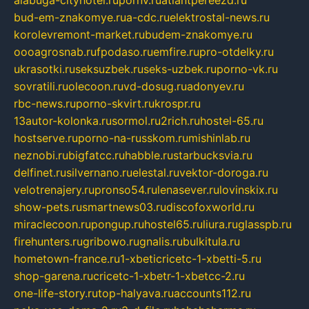
bud-em-znakomye.ru
a-cdc.ru
elektrostal-news.ru
korolevremont-market.ru
budem-znakomye.ru
oooagrosnab.ru
fpodaso.ru
emfire.ru
pro-otdelky.ru
ukrasotki.ru
seksuzbek.ru
seks-uzbek.ru
porno-vk.ru
sovratili.ru
olecoon.ru
vd-dosug.ru
adonyev.ru
rbc-news.ru
porno-skvirt.ru
krospr.ru
13autor-kolonka.ru
sormol.ru
2rich.ru
hostel-65.ru
hostserve.ru
porno-na-russkom.ru
mishinlab.ru
neznobi.ru
bigfatcc.ru
habble.ru
starbucksvia.ru
delfinet.ru
silvernano.ru
elestal.ru
vektor-doroga.ru
velotrenajery.ru
pronso54.ru
lenasever.ru
lovinskix.ru
show-pets.ru
smartnews03.ru
discofoxworld.ru
miraclecoon.ru
pongup.ru
hostel65.ru
liura.ru
glasspb.ru
firehunters.ru
gribowo.ru
gnalis.ru
bulkitula.ru
hometown-france.ru
1-xbeticricetc-1-xbetti-5.ru
shop-garena.ru
cricetc-1-xbetr-1-xbetcc-2.ru
one-life-story.ru
top-halyava.ru
accounts112.ru