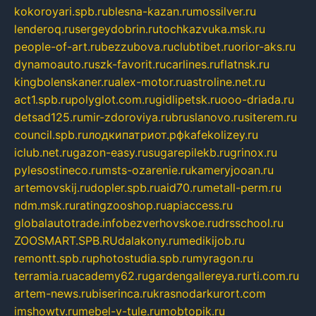
kokoroyari.spb.ru
blesna-kazan.ru
mossilver.ru
lenderoq.ru
sergeydobrin.ru
tochkazvuka.msk.ru
people-of-art.ru
bezzubova.ru
clubtibet.ru
orior-aks.ru
dynamoauto.ru
szk-favorit.ru
carlines.ru
flatnsk.ru
kingbolenskaner.ru
alex-motor.ru
astroline.net.ru
act1.spb.ru
polyglot.com.ru
gidlipetsk.ru
ooo-driada.ru
detsad125.ru
mir-zdoroviya.ru
bruslanovo.ru
siterem.ru
council.spb.ru
лодкипатриот.рф
kafekolizey.ru
iclub.net.ru
gazon-easy.ru
sugarepilekb.ru
grinox.ru
pylesostineco.ru
msts-ozarenie.ru
kameryjooan.ru
artemovskij.ru
dopler.spb.ru
aid70.ru
metall-perm.ru
ndm.msk.ru
ratingzooshop.ru
apiaccess.ru
globalautotrade.info
bezverhovskoe.ru
drsschool.ru
ZOOSMART.SPB.RU
dalakony.ru
medikijob.ru
remontt.spb.ru
photostudia.spb.ru
myragon.ru
terramia.ru
academy62.ru
gardengallereya.ru
rti.com.ru
artem-news.ru
biserinca.ru
krasnodarkurort.com
imshowtv.ru
mebel-v-tule.ru
mobtopik.ru