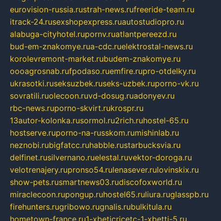
eurovision-russia.ru
strah-news.ru
freeride-team.ru
itrack-24.ru
sexshopexpress.ru
autostudiopro.ru
alabuga-cityhotel.ru
pornv.ru
atlantpereezd.ru
bud-em-znakomye.ru
a-cdc.ru
elektrostal-news.ru
korolevremont-market.ru
budem-znakomye.ru
oooagrosnab.ru
fpodaso.ru
emfire.ru
pro-otdelky.ru
ukrasotki.ru
seksuzbek.ru
seks-uzbek.ru
porno-vk.ru
sovratili.ru
olecoon.ru
vd-dosug.ru
adonyev.ru
rbc-news.ru
porno-skvirt.ru
krospr.ru
13autor-kolonka.ru
sormol.ru
2rich.ru
hostel-65.ru
hostserve.ru
porno-na-russkom.ru
mishinlab.ru
neznobi.ru
bigfatcc.ru
habble.ru
starbucksvia.ru
delfinet.ru
silvernano.ru
elestal.ru
vektor-doroga.ru
velotrenajery.ru
pronso54.ru
lenasever.ru
lovinskix.ru
show-pets.ru
smartnews03.ru
discofoxworld.ru
miraclecoon.ru
pongup.ru
hostel65.ru
liura.ru
glasspb.ru
firehunters.ru
gribowo.ru
gnalis.ru
bulkitula.ru
hometown-france.ru
1-xbeticricetc-1-xbetti-5.ru