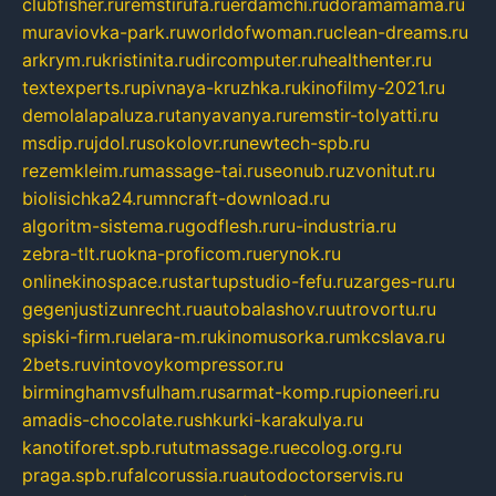
clubfisher.ru
remstirufa.ru
erdamchi.ru
doramamama.ru
muraviovka-park.ru
worldofwoman.ru
clean-dreams.ru
arkrym.ru
kristinita.ru
dircomputer.ru
healthenter.ru
textexperts.ru
pivnaya-kruzhka.ru
kinofilmy-2021.ru
demolalapaluza.ru
tanyavanya.ru
remstir-tolyatti.ru
msdip.ru
jdol.ru
sokolovr.ru
newtech-spb.ru
rezemkleim.ru
massage-tai.ru
seonub.ru
zvonitut.ru
biolisichka24.ru
mncraft-download.ru
algoritm-sistema.ru
godflesh.ru
ru-industria.ru
zebra-tlt.ru
okna-proficom.ru
erynok.ru
onlinekinospace.ru
startupstudio-fefu.ru
zarges-ru.ru
gegenjustizunrecht.ru
autobalashov.ru
utrovortu.ru
spiski-firm.ru
elara-m.ru
kinomusorka.ru
mkcslava.ru
2bets.ru
vintovoykompressor.ru
birminghamvsfulham.ru
sarmat-komp.ru
pioneeri.ru
amadis-chocolate.ru
shkurki-karakulya.ru
kanotiforet.spb.ru
tutmassage.ru
ecolog.org.ru
praga.spb.ru
falcorussia.ru
autodoctorservis.ru