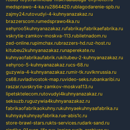
medsprawo-4-ka.ru
2864420.ru
blagodarenie-spb.ru
zajmy24.ru
tovudyi-4-kuhnyanazakaz.ru
brazzerscom.ru
medsprawo4ka.ru
xehyroo5kuhnyanazakaz.ru
fabrikayfabrikaefabrika.ru
vskrytie-zamkov-moskva-113.ru
biletnadom.ru
zed-online.ru
pimchax.ru
brazzers-hd.ru
z-host.ru
kitubeu2kuhnyanazakaz.ru
naperekate.ru
kuhnyaofabrikaufabrik.ru
kitubeu-2-kuhnyanazakaz.ru
xehyroo-5-kuhnyanazakaz.ru
cs-68.ru
guzywia-4-kuhnyanazakaz.ru
mir-tk.ru
vlknrussia.ru
cs68.ru
vladivostok-map.ru
video-seks.ru
bankaribi.ru
raszar.ru
vskrytie-zamkov-moskva113.ru
lipetsktelecom.ru
tovudyi4kuhnyanazakaz.ru
seksuzb.ru
guzywia4kuhnyanazakaz.ru
fabrikaofabrikaokuhny.ru
kuhnyaekuhnyaafabrika.ru
kuhnyaykuhnyayfabrika.ru
e-abis1c.ru
store-brawl-stars.ru
kts-services.ru
dark-sand.ru