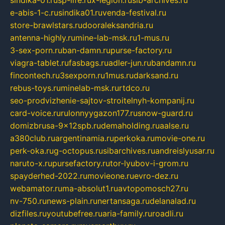
sindika-01.ru
sp-life.ru
x-legion.ru
sib-archives.ru
e-abis-1-c.ru
sindika01.ru
venda-festival.ru
store-brawlstars.ru
dooraleksandria.ru
antenna-highly.ru
mine-lab-msk.ru
1-mus.ru
3-sex-porn.ru
ban-damn.ru
purse-factory.ru
viagra-tablet.ru
fasbags.ru
adler-jun.ru
bandamn.ru
fincontech.ru
3sexporn.ru
1mus.ru
darksand.ru
rebus-toys.ru
minelab-msk.ru
rtdco.ru
seo-prodvizhenie-sajtov-stroitelnyh-kompanij.ru
card-voice.ru
rulonnyygazon177.ru
snow-guard.ru
domizbrusa-9x12spb.ru
demaholding.ru
aalse.ru
a380club.ru
argentinamia.ru
perkoka.ru
movie-one.ru
perk-oka.ru
g-octopus.ru
sibarchives.ru
andreislyusar.ru
naruto-x.ru
pursefactory.ru
tor-lyubov-i-grom.ru
spayderhed-2022.ru
movieone.ru
evro-dez.ru
webamator.ru
ma-absolut1.ru
avtopomosch27.ru
nv-750.ru
news-plain.ru
nertansaga.ru
delanalad.ru
dizfiles.ru
youtubefree.ru
aria-family.ru
roadli.ru