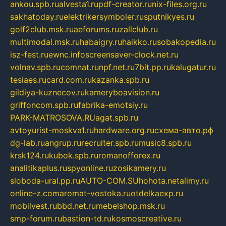
ankou.spb.ru
alvesta1.ru
pdf-creator.ru
nix-files.org.ru
sakhatoday.ru
elektrikersymboler.ru
sputnikyes.ru
golf2club.msk.ru
aeforums.ru
zallclub.ru
multimodal.msk.ru
habaigry.ru
haikko.ru
sobakopedia.ru
isz-fest.ru
ewnc.info
screensaver-clock.net.ru
volnav.spb.ru
comnat.ru
npf.net.ru
7bit.pp.ru
kalugatur.ru
tesiaes.ru
card.com.ru
kazanka.spb.ru
gildiya-kuznecov.ru
kameryboavision.ru
griffoncom.spb.ru
fabrika-emotsiy.ru
PARK-MATROSOVA.RU
agat.spb.ru
avtoyurist-moskva1.ru
hardware.org.ru
схема-авто.рф
dg-lab.ru
angrup.ru
recruiter.spb.ru
music8.spb.ru
krsk124.ru
kubok.spb.ru
romanofforex.ru
analitikaplus.ru
spyonline.ru
zosikamery.ru
sloboda-ural.pp.ru
AUTO-COM.SU
hohota.net
alimy.ru
online-z.com
aromat-vostoka.ru
otdelkaexp.ru
mobilvest.ru
bbd.net.ru
mebelshop.msk.ru
smp-forum.ru
bastion-td.ru
kosmoscreative.ru