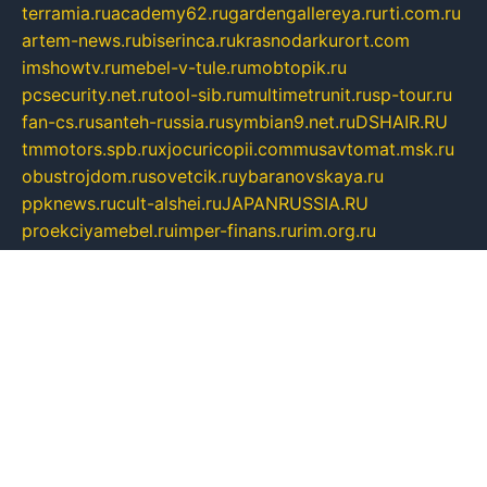
terramia.ru
academy62.ru
gardengallereya.ru
rti.com.ru
artem-news.ru
biserinca.ru
krasnodarkurort.com
imshowtv.ru
mebel-v-tule.ru
mobtopik.ru
pcsecurity.net.ru
tool-sib.ru
multimetrunit.ru
sp-tour.ru
fan-cs.ru
santeh-russia.ru
symbian9.net.ru
DSHAIR.RU
tmmotors.spb.ru
xjocuricopii.com
musavtomat.msk.ru
obustrojdom.ru
sovetcik.ru
ybaranovskaya.ru
ppknews.ru
cult-alshei.ru
JAPANRUSSIA.RU
proekciyamebel.ru
imper-finans.ru
rim.org.ru
glamourai.ru
brassminus.ru
zabor-pro.ru
ftn.pp.ru
dorogoe58.ru
laimengpacker.ru
kuzova-zapchasti.ru
sageerp.ru
taxodrom.ru
dsrazvitie.ru
hardcity.net.ru
ratinghomegames.ru
topservice25.ru
gubernyan.ru
gtglasslined.ru
ii4.ru
tssport.spb.ru
andorra24.com
blackwallstreet.ru
oboimos.ru
optim-doors.com.ru
ikuch.ru
nycr.org.ru
npa21.ru
vremya-ch.spb.ru
desert000.ru
ivtorgi.ru
ifiori.ru
catalog-statei.ru
dcv.org.ru
spetsmaster174.ru
ipkameryhiseeu.ru