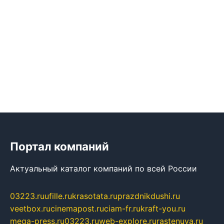
Портал компаний
Актуальный каталог компаний по всей России
03223.ru
ufille.ru
krasotata.ru
prazdnikdushi.ru
veetbox.ru
cinemapost.ru
ciam-fr.ru
kraft-you.ru
mega-press.ru
03223.ru
web-explore.ru
rastenuya.ru