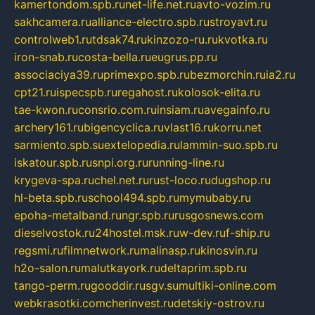
kamertondom.spb.ru
net-life.net.ru
avto-vozim.ru
sakhcamera.ru
alliance-electro.spb.ru
stroyavt.ru
controlweb1.ru
tdsak74.ru
kinzozo-ru.ru
kvotka.ru
iron-snab.ru
costa-bella.ru
eugrus.pp.ru
associaciya39.ru
primexpo.spb.ru
bezmorchin.ru
ia2.ru
cpt21.ru
ispecspb.ru
regahost.ru
kolosok-elita.ru
tae-kwon.ru
consrio.com.ru
insiam.ru
avegainfo.ru
archery161.ru
bigencyclica.ru
vlast16.ru
korru.net
sarmiento.spb.su
extelopedia.ru
lammin-suo.spb.ru
iskatour.spb.ru
snpi.org.ru
running-line.ru
krygeva-spa.ru
chel.net.ru
rust-loco.ru
dugshop.ru
hl-beta.spb.ru
school494.spb.ru
mymubaby.ru
epoha-metalband.ru
ngr.spb.ru
rusgosnews.com
dieselvostok.ru
24hostel.msk.ru
w-dev.ru
f-ship.ru
regsmi.ru
filmnetwork.ru
malinasp.ru
kinosvin.ru
h2o-salon.ru
malutkayork.ru
deltaprim.spb.ru
tango-perm.ru
gooddir.ru
sgv.su
multiki-online.com
webkrasotki.com
cherinvest.ru
detskiy-ostrov.ru