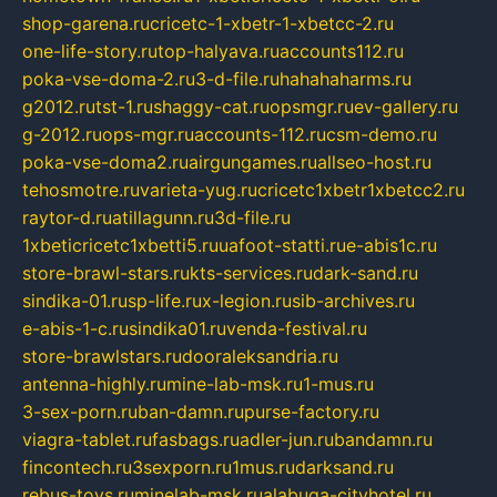
shop-garena.ru
cricetc-1-xbetr-1-xbetcc-2.ru
one-life-story.ru
top-halyava.ru
accounts112.ru
poka-vse-doma-2.ru
3-d-file.ru
hahahaharms.ru
g2012.ru
tst-1.ru
shaggy-cat.ru
opsmgr.ru
ev-gallery.ru
g-2012.ru
ops-mgr.ru
accounts-112.ru
csm-demo.ru
poka-vse-doma2.ru
airgungames.ru
allseo-host.ru
tehosmotre.ru
varieta-yug.ru
cricetc1xbetr1xbetcc2.ru
raytor-d.ru
atillagunn.ru
3d-file.ru
1xbeticricetc1xbetti5.ru
uafoot-statti.ru
e-abis1c.ru
store-brawl-stars.ru
kts-services.ru
dark-sand.ru
sindika-01.ru
sp-life.ru
x-legion.ru
sib-archives.ru
e-abis-1-c.ru
sindika01.ru
venda-festival.ru
store-brawlstars.ru
dooraleksandria.ru
antenna-highly.ru
mine-lab-msk.ru
1-mus.ru
3-sex-porn.ru
ban-damn.ru
purse-factory.ru
viagra-tablet.ru
fasbags.ru
adler-jun.ru
bandamn.ru
fincontech.ru
3sexporn.ru
1mus.ru
darksand.ru
rebus-toys.ru
minelab-msk.ru
alabuga-cityhotel.ru