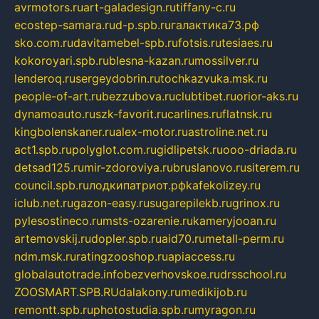
avrmotors.ru
art-galadesign.ru
tiffany-c.ru
ecostep-samara.ru
d-p.spb.ru
галактика73.рф
sko.com.ru
davitamebel-spb.ru
fotsis.ru
tesiaes.ru
kokoroyari.spb.ru
blesna-kazan.ru
mossilver.ru
lenderoq.ru
sergeydobrin.ru
tochkazvuka.msk.ru
people-of-art.ru
bezzubova.ru
clubtibet.ru
orior-aks.ru
dynamoauto.ru
szk-favorit.ru
carlines.ru
flatnsk.ru
kingbolenskaner.ru
alex-motor.ru
astroline.net.ru
act1.spb.ru
polyglot.com.ru
gidlipetsk.ru
ooo-driada.ru
detsad125.ru
mir-zdoroviya.ru
bruslanovo.ru
siterem.ru
council.spb.ru
лодкипатриот.рф
kafekolizey.ru
iclub.net.ru
gazon-easy.ru
sugarepilekb.ru
grinox.ru
pylesostineco.ru
msts-ozarenie.ru
kameryjooan.ru
artemovskij.ru
dopler.spb.ru
aid70.ru
metall-perm.ru
ndm.msk.ru
ratingzooshop.ru
apiaccess.ru
globalautotrade.info
bezverhovskoe.ru
drsschool.ru
ZOOSMART.SPB.RU
dalakony.ru
medikijob.ru
remontt.spb.ru
photostudia.spb.ru
myragon.ru