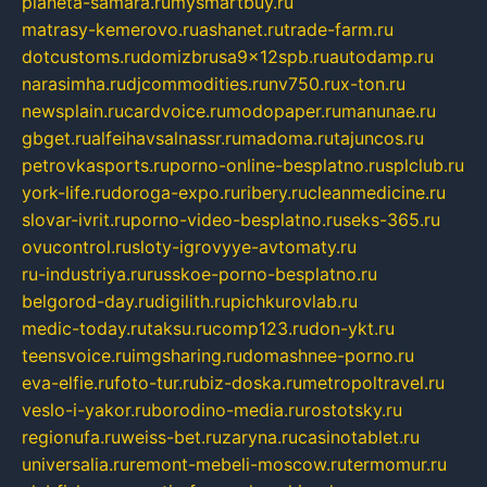
planeta-samara.ru
mysmartbuy.ru
matrasy-kemerovo.ru
ashanet.ru
trade-farm.ru
dotcustoms.ru
domizbrusa9x12spb.ru
autodamp.ru
narasimha.ru
djcommodities.ru
nv750.ru
x-ton.ru
newsplain.ru
cardvoice.ru
modopaper.ru
manunae.ru
gbget.ru
alfeihavsalnassr.ru
madoma.ru
tajuncos.ru
petrovkasports.ru
porno-online-besplatno.ru
splclub.ru
york-life.ru
doroga-expo.ru
ribery.ru
cleanmedicine.ru
slovar-ivrit.ru
porno-video-besplatno.ru
seks-365.ru
ovucontrol.ru
sloty-igrovyye-avtomaty.ru
ru-industriya.ru
russkoe-porno-besplatno.ru
belgorod-day.ru
digilith.ru
pichkurovlab.ru
medic-today.ru
taksu.ru
comp123.ru
don-ykt.ru
teensvoice.ru
imgsharing.ru
domashnee-porno.ru
eva-elfie.ru
foto-tur.ru
biz-doska.ru
metropoltravel.ru
veslo-i-yakor.ru
borodino-media.ru
rostotsky.ru
regionufa.ru
weiss-bet.ru
zaryna.ru
casinotablet.ru
universalia.ru
remont-mebeli-moscow.ru
termomur.ru