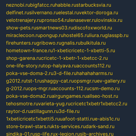
neznobi.ru
bigfatcc.ru
habble.ru
starbucksvia.ru
delfinet.ru
silvernano.ru
elestal.ru
vektor-doroga.ru
velotrenajery.ru
pronso54.ru
lenasever.ru
lovinskix.ru
show-pets.ru
smartnews03.ru
discofoxworld.ru
miraclecoon.ru
pongup.ru
hostel65.ru
liura.ru
glasspb.ru
firehunters.ru
gribowo.ru
gnalis.ru
bulkitula.ru
hometown-france.ru
1-xbeticricetc-1-xbetti-5.ru
shop-garena.ru
cricetc-1-xbetr-1-xbetcc-2.ru
one-life-story.ru
top-halyava.ru
accounts112.ru
poka-vse-doma-2.ru
3-d-file.ru
hahahaharms.ru
g2012.ru
tst-1.ru
shaggy-cat.ru
opsmgr.ru
ev-gallery.ru
g-2012.ru
ops-mgr.ru
accounts-112.ru
csm-demo.ru
poka-vse-doma2.ru
airgungames.ru
allseo-host.ru
tehosmotre.ru
varieta-yug.ru
cricetc1xbetr1xbetcc2.ru
raytor-d.ru
atillagunn.ru
3d-file.ru
1xbeticricetc1xbetti5.ru
uafoot-statti.ru
e-abis1c.ru
store-brawl-stars.ru
kts-services.ru
dark-sand.ru
sindika-01.ru
sp-life.ru
x-legion.ru
sib-archives.ru