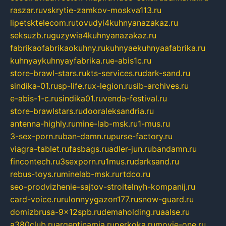
raszar.ru
vskrytie-zamkov-moskva113.ru
lipetsktelecom.ru
tovudyi4kuhnyanazakaz.ru
seksuzb.ru
guzywia4kuhnyanazakaz.ru
fabrikaofabrikaokuhny.ru
kuhnyaekuhnyaafabrika.ru
kuhnyaykuhnyayfabrika.ru
e-abis1c.ru
store-brawl-stars.ru
kts-services.ru
dark-sand.ru
sindika-01.ru
sp-life.ru
x-legion.ru
sib-archives.ru
e-abis-1-c.ru
sindika01.ru
venda-festival.ru
store-brawlstars.ru
dooraleksandria.ru
antenna-highly.ru
mine-lab-msk.ru
1-mus.ru
3-sex-porn.ru
ban-damn.ru
purse-factory.ru
viagra-tablet.ru
fasbags.ru
adler-jun.ru
bandamn.ru
fincontech.ru
3sexporn.ru
1mus.ru
darksand.ru
rebus-toys.ru
minelab-msk.ru
rtdco.ru
seo-prodvizhenie-sajtov-stroitelnyh-kompanij.ru
card-voice.ru
rulonnyygazon177.ru
snow-guard.ru
domizbrusa-9x12spb.ru
demaholding.ru
aalse.ru
a380club.ru
argentinamia.ru
perkoka.ru
movie-one.ru