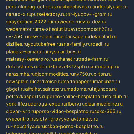
perk-oka.ru
g-octopus.ru
sibarchives.ru
andreislyusar.ru
naruto-x.ru
pursefactory.ru
tor-lyubov-i-grom.ru
spayderhed-2022.ru
movieone.ru
evro-dez.ru
webamator.ru
ma-absolut1.ru
avtopomosch27.ru
nv-750.ru
news-plain.ru
nertansaga.ru
delanalad.ru
dizfiles.ru
youtubefree.ru
aria-family.ru
roadli.ru
planeta-samara.ru
mysmartbuy.ru
matrasy-kemerovo.ru
ashanet.ru
trade-farm.ru
dotcustoms.ru
domizbrusa9x12spb.ru
autodamp.ru
narasimha.ru
djcommodities.ru
nv750.ru
x-ton.ru
newsplain.ru
cardvoice.ru
modopaper.ru
manunae.ru
gbget.ru
alfeihavsalnassr.ru
madoma.ru
tajuncos.ru
petrovkasports.ru
porno-online-besplatno.ru
splclub.ru
york-life.ru
doroga-expo.ru
ribery.ru
cleanmedicine.ru
slovar-ivrit.ru
porno-video-besplatno.ru
seks-365.ru
ovucontrol.ru
sloty-igrovyye-avtomaty.ru
ru-industriya.ru
russkoe-porno-besplatno.ru
belgorod-day.ru
digilith.ru
pichkurovlab.ru