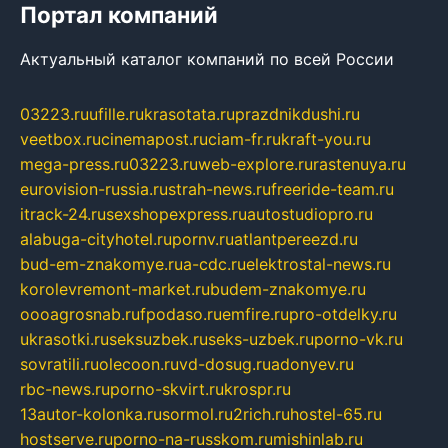
Портал компаний
Актуальный каталог компаний по всей России
03223.ru
ufille.ru
krasotata.ru
prazdnikdushi.ru
veetbox.ru
cinemapost.ru
ciam-fr.ru
kraft-you.ru
mega-press.ru
03223.ru
web-explore.ru
rastenuya.ru
eurovision-russia.ru
strah-news.ru
freeride-team.ru
itrack-24.ru
sexshopexpress.ru
autostudiopro.ru
alabuga-cityhotel.ru
pornv.ru
atlantpereezd.ru
bud-em-znakomye.ru
a-cdc.ru
elektrostal-news.ru
korolevremont-market.ru
budem-znakomye.ru
oooagrosnab.ru
fpodaso.ru
emfire.ru
pro-otdelky.ru
ukrasotki.ru
seksuzbek.ru
seks-uzbek.ru
porno-vk.ru
sovratili.ru
olecoon.ru
vd-dosug.ru
adonyev.ru
rbc-news.ru
porno-skvirt.ru
krospr.ru
13autor-kolonka.ru
sormol.ru
2rich.ru
hostel-65.ru
hostserve.ru
porno-na-russkom.ru
mishinlab.ru