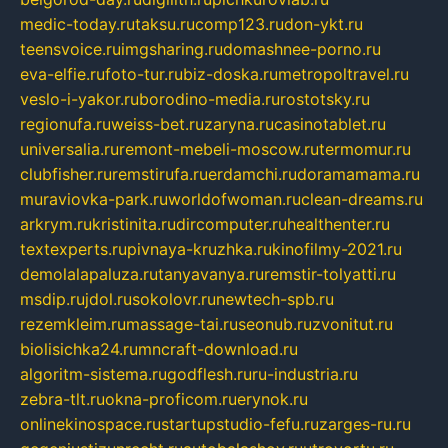
medic-today.ru
taksu.ru
comp123.ru
don-ykt.ru
teensvoice.ru
imgsharing.ru
domashnee-porno.ru
eva-elfie.ru
foto-tur.ru
biz-doska.ru
metropoltravel.ru
veslo-i-yakor.ru
borodino-media.ru
rostotsky.ru
regionufa.ru
weiss-bet.ru
zaryna.ru
casinotablet.ru
universalia.ru
remont-mebeli-moscow.ru
termomur.ru
clubfisher.ru
remstirufa.ru
erdamchi.ru
doramamama.ru
muraviovka-park.ru
worldofwoman.ru
clean-dreams.ru
arkrym.ru
kristinita.ru
dircomputer.ru
healthenter.ru
textexperts.ru
pivnaya-kruzhka.ru
kinofilmy-2021.ru
demolalapaluza.ru
tanyavanya.ru
remstir-tolyatti.ru
msdip.ru
jdol.ru
sokolovr.ru
newtech-spb.ru
rezemkleim.ru
massage-tai.ru
seonub.ru
zvonitut.ru
biolisichka24.ru
mncraft-download.ru
algoritm-sistema.ru
godflesh.ru
ru-industria.ru
zebra-tlt.ru
okna-proficom.ru
erynok.ru
onlinekinospace.ru
startupstudio-fefu.ru
zarges-ru.ru