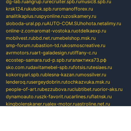
dg-lab.ru
angrup.ru
recruiter.spb.ru
music8.spb.ru
krsk124.ru
kubok.spb.ru
romanofforex.ru
analitikaplus.ru
spyonline.ru
zosikamery.ru
sloboda-ural.pp.ru
AUTO-COM.SU
hohota.net
alimy.ru
online-z.com
aromat-vostoka.ru
otdelkaexp.ru
mobilvest.ru
bbd.net.ru
mebelshop.msk.ru
smp-forum.ru
bastion-td.ru
kosmoscreative.ru
avrmotors.ru
art-galadesign.ru
tiffany-c.ru
ecostep-samara.ru
d-p.spb.ru
галактика73.рф
sko.com.ru
davitamebel-spb.ru
fotsis.ru
tesiaes.ru
kokoroyari.spb.ru
blesna-kazan.ru
mossilver.ru
lenderoq.ru
sergeydobrin.ru
tochkazvuka.msk.ru
people-of-art.ru
bezzubova.ru
clubtibet.ru
orior-aks.ru
dynamoauto.ru
szk-favorit.ru
carlines.ru
flatnsk.ru
kingbolenskaner.ru
alex-motor.ru
astroline.net.ru
act1.spb.ru
polyglot.com.ru
gidlipetsk.ru
ooo-driada.ru
detsad125.ru
mir-zdoroviya.ru
bruslanovo.ru
siterem.ru
council.spb.ru
лодкипатриот.рф
kafekolizey.ru