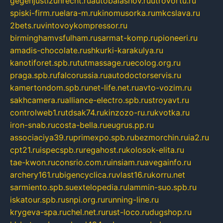
gegenjustizunrecht.ru
autobalashov.ru
utrovortu.ru
spiski-firm.ru
elara-m.ru
kinomusorka.ru
mkcslava.ru
2bets.ru
vintovoykompressor.ru
birminghamvsfulham.ru
sarmat-komp.ru
pioneeri.ru
amadis-chocolate.ru
shkurki-karakulya.ru
kanotiforet.spb.ru
tutmassage.ru
ecolog.org.ru
praga.spb.ru
falcorussia.ru
autodoctorservis.ru
kamertondom.spb.ru
net-life.net.ru
avto-vozim.ru
sakhcamera.ru
alliance-electro.spb.ru
stroyavt.ru
controlweb1.ru
tdsak74.ru
kinzozo-ru.ru
kvotka.ru
iron-snab.ru
costa-bella.ru
eugrus.pp.ru
associaciya39.ru
primexpo.spb.ru
bezmorchin.ru
ia2.ru
cpt21.ru
ispecspb.ru
regahost.ru
kolosok-elita.ru
tae-kwon.ru
consrio.com.ru
insiam.ru
avegainfo.ru
archery161.ru
bigencyclica.ru
vlast16.ru
korru.net
sarmiento.spb.su
extelopedia.ru
lammin-suo.spb.ru
iskatour.spb.ru
snpi.org.ru
running-line.ru
krygeva-spa.ru
chel.net.ru
rust-loco.ru
dugshop.ru