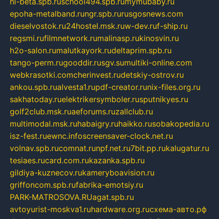
hl-beta.spb.ru
school494.spb.ru
mymubaby.ru
epoha-metalband.ru
ngr.spb.ru
rusgosnews.com
dieselvostok.ru
24hostel.msk.ru
w-dev.ru
f-ship.ru
regsmi.ru
filmnetwork.ru
malinasp.ru
kinosvin.ru
h2o-salon.ru
malutkayork.ru
deltaprim.spb.ru
tango-perm.ru
gooddir.ru
sgv.su
multiki-online.com
webkrasotki.com
cherinvest.ru
detskiy-ostrov.ru
ankou.spb.ru
alvesta1.ru
pdf-creator.ru
nix-files.org.ru
sakhatoday.ru
elektrikersymboler.ru
sputnikyes.ru
golf2club.msk.ru
aeforums.ru
zallclub.ru
multimodal.msk.ru
habaigry.ru
haikko.ru
sobakopedia.ru
isz-fest.ru
ewnc.info
screensaver-clock.net.ru
volnav.spb.ru
comnat.ru
npf.net.ru
7bit.pp.ru
kalugatur.ru
tesiaes.ru
card.com.ru
kazanka.spb.ru
gildiya-kuznecov.ru
kameryboavision.ru
griffoncom.spb.ru
fabrika-emotsiy.ru
PARK-MATROSOVA.RU
agat.spb.ru
avtoyurist-moskva1.ru
hardware.org.ru
схема-авто.рф