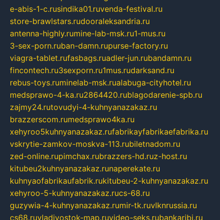
e-abis-1-c.ru
sindika01.ru
venda-festival.ru
store-brawlstars.ru
dooraleksandria.ru
antenna-highly.ru
mine-lab-msk.ru
1-mus.ru
3-sex-porn.ru
ban-damn.ru
purse-factory.ru
viagra-tablet.ru
fasbags.ru
adler-jun.ru
bandamn.ru
fincontech.ru
3sexporn.ru
1mus.ru
darksand.ru
rebus-toys.ru
minelab-msk.ru
alabuga-cityhotel.ru
medsprawo-4-ka.ru
2864420.ru
blagodarenie-spb.ru
zajmy24.ru
tovudyi-4-kuhnyanazakaz.ru
brazzerscom.ru
medsprawo4ka.ru
xehyroo5kuhnyanazakaz.ru
fabrikayfabrikaefabrika.ru
vskrytie-zamkov-moskva-113.ru
biletnadom.ru
zed-online.ru
pimchax.ru
brazzers-hd.ru
z-host.ru
kitubeu2kuhnyanazakaz.ru
naperekate.ru
kuhnyaofabrikaufabrik.ru
kitubeu-2-kuhnyanazakaz.ru
xehyroo-5-kuhnyanazakaz.ru
cs-68.ru
guzywia-4-kuhnyanazakaz.ru
mir-tk.ru
vlknrussia.ru
cs68.ru
vladivostok-map.ru
video-seks.ru
bankaribi.ru