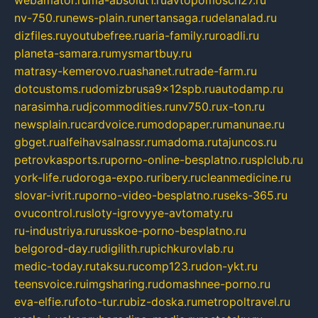
webamator.ru
ma-absolut1.ru
avtopomosch27.ru
nv-750.ru
news-plain.ru
nertansaga.ru
delanalad.ru
dizfiles.ru
youtubefree.ru
aria-family.ru
roadli.ru
planeta-samara.ru
mysmartbuy.ru
matrasy-kemerovo.ru
ashanet.ru
trade-farm.ru
dotcustoms.ru
domizbrusa9x12spb.ru
autodamp.ru
narasimha.ru
djcommodities.ru
nv750.ru
x-ton.ru
newsplain.ru
cardvoice.ru
modopaper.ru
manunae.ru
gbget.ru
alfeihavsalnassr.ru
madoma.ru
tajuncos.ru
petrovkasports.ru
porno-online-besplatno.ru
splclub.ru
york-life.ru
doroga-expo.ru
ribery.ru
cleanmedicine.ru
slovar-ivrit.ru
porno-video-besplatno.ru
seks-365.ru
ovucontrol.ru
sloty-igrovyye-avtomaty.ru
ru-industriya.ru
russkoe-porno-besplatno.ru
belgorod-day.ru
digilith.ru
pichkurovlab.ru
medic-today.ru
taksu.ru
comp123.ru
don-ykt.ru
teensvoice.ru
imgsharing.ru
domashnee-porno.ru
eva-elfie.ru
foto-tur.ru
biz-doska.ru
metropoltravel.ru