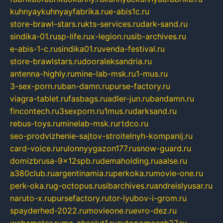
kuhnyaykuhnyayfabrika.ru
e-abis1c.ru
store-brawl-stars.ru
kts-services.ru
dark-sand.ru
sindika-01.ru
sp-life.ru
x-legion.ru
sib-archives.ru
e-abis-1-c.ru
sindika01.ru
venda-festival.ru
store-brawlstars.ru
dooraleksandria.ru
antenna-highly.ru
mine-lab-msk.ru
1-mus.ru
3-sex-porn.ru
ban-damn.ru
purse-factory.ru
viagra-tablet.ru
fasbags.ru
adler-jun.ru
bandamn.ru
fincontech.ru
3sexporn.ru
1mus.ru
darksand.ru
rebus-toys.ru
minelab-msk.ru
rtdco.ru
seo-prodvizhenie-sajtov-stroitelnyh-kompanij.ru
card-voice.ru
rulonnyygazon177.ru
snow-guard.ru
domizbrusa-9x12spb.ru
demaholding.ru
aalse.ru
a380club.ru
argentinamia.ru
perkoka.ru
movie-one.ru
perk-oka.ru
g-octopus.ru
sibarchives.ru
andreislyusar.ru
naruto-x.ru
pursefactory.ru
tor-lyubov-i-grom.ru
spayderhed-2022.ru
movieone.ru
evro-dez.ru