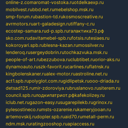
online-z.com
aromat-vostoka.ru
otdelkaexp.ru
mobilvest.ru
bbd.net.ru
mebelshop.msk.ru
smp-forum.ru
bastion-td.ru
kosmoscreative.ru
avrmotors.ru
art-galadesign.ru
tiffany-c.ru
ecostep-samara.ru
d-p.spb.ru
галактика73.рф
sko.com.ru
davitamebel-spb.ru
fotsis.ru
tesiaes.ru
kokoroyari.spb.ru
blesna-kazan.ru
mossilver.ru
lenderoq.ru
sergeydobrin.ru
tochkazvuka.msk.ru
people-of-art.ru
bezzubova.ru
clubtibet.ru
orior-aks.ru
dynamoauto.ru
szk-favorit.ru
carlines.ru
flatnsk.ru
kingbolenskaner.ru
alex-motor.ru
astroline.net.ru
act1.spb.ru
polyglot.com.ru
gidlipetsk.ru
ooo-driada.ru
detsad125.ru
mir-zdoroviya.ru
bruslanovo.ru
siterem.ru
council.spb.ru
лодкипатриот.рф
kafekolizey.ru
iclub.net.ru
gazon-easy.ru
sugarepilekb.ru
grinox.ru
pylesostineco.ru
msts-ozarenie.ru
kameryjooan.ru
artemovskij.ru
dopler.spb.ru
aid70.ru
metall-perm.ru
ndm.msk.ru
ratingzooshop.ru
apiaccess.ru