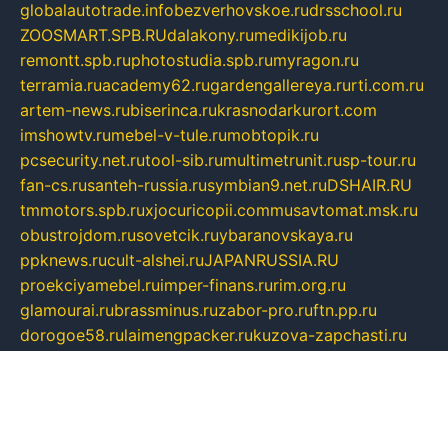
globalautotrade.info
bezverhovskoe.ru
drsschool.ru
ZOOSMART.SPB.RU
dalakony.ru
medikijob.ru
remontt.spb.ru
photostudia.spb.ru
myragon.ru
terramia.ru
academy62.ru
gardengallereya.ru
rti.com.ru
artem-news.ru
biserinca.ru
krasnodarkurort.com
imshowtv.ru
mebel-v-tule.ru
mobtopik.ru
pcsecurity.net.ru
tool-sib.ru
multimetrunit.ru
sp-tour.ru
fan-cs.ru
santeh-russia.ru
symbian9.net.ru
DSHAIR.RU
tmmotors.spb.ru
xjocuricopii.com
musavtomat.msk.ru
obustrojdom.ru
sovetcik.ru
ybaranovskaya.ru
ppknews.ru
cult-alshei.ru
JAPANRUSSIA.RU
proekciyamebel.ru
imper-finans.ru
rim.org.ru
glamourai.ru
brassminus.ru
zabor-pro.ru
ftn.pp.ru
dorogoe58.ru
laimengpacker.ru
kuzova-zapchasti.ru
sageerp.ru
taxodrom.ru
dsrazvitie.ru
hardcity.net.ru
ratinghomegames.ru
topservice25.ru
gubernyan.ru
gtglasslined.ru
ii4.ru
tssport.spb.ru
andorra24.com
blackwallstreet.ru
oboimos.ru
optim-doors.com.ru