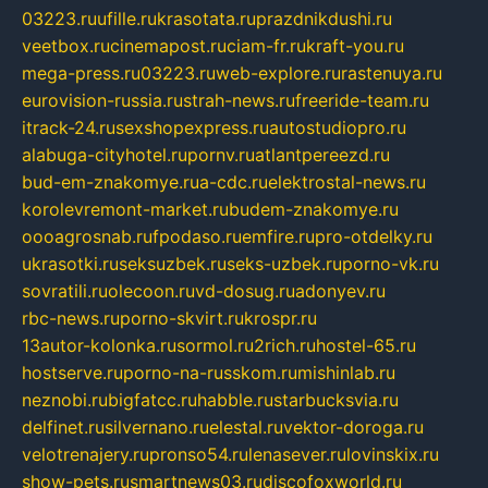
03223.ru
ufille.ru
krasotata.ru
prazdnikdushi.ru
veetbox.ru
cinemapost.ru
ciam-fr.ru
kraft-you.ru
mega-press.ru
03223.ru
web-explore.ru
rastenuya.ru
eurovision-russia.ru
strah-news.ru
freeride-team.ru
itrack-24.ru
sexshopexpress.ru
autostudiopro.ru
alabuga-cityhotel.ru
pornv.ru
atlantpereezd.ru
bud-em-znakomye.ru
a-cdc.ru
elektrostal-news.ru
korolevremont-market.ru
budem-znakomye.ru
oooagrosnab.ru
fpodaso.ru
emfire.ru
pro-otdelky.ru
ukrasotki.ru
seksuzbek.ru
seks-uzbek.ru
porno-vk.ru
sovratili.ru
olecoon.ru
vd-dosug.ru
adonyev.ru
rbc-news.ru
porno-skvirt.ru
krospr.ru
13autor-kolonka.ru
sormol.ru
2rich.ru
hostel-65.ru
hostserve.ru
porno-na-russkom.ru
mishinlab.ru
neznobi.ru
bigfatcc.ru
habble.ru
starbucksvia.ru
delfinet.ru
silvernano.ru
elestal.ru
vektor-doroga.ru
velotrenajery.ru
pronso54.ru
lenasever.ru
lovinskix.ru
show-pets.ru
smartnews03.ru
discofoxworld.ru