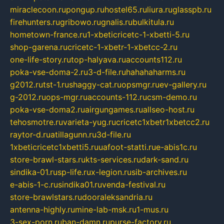
miraclecoon.ru
pongup.ru
hostel65.ru
liura.ru
glasspb.ru
firehunters.ru
gribowo.ru
gnalis.ru
bulkitula.ru
hometown-france.ru
1-xbeticricetc-1-xbetti-5.ru
shop-garena.ru
cricetc-1-xbetr-1-xbetcc-2.ru
one-life-story.ru
top-halyava.ru
accounts112.ru
poka-vse-doma-2.ru
3-d-file.ru
hahahaharms.ru
g2012.ru
tst-1.ru
shaggy-cat.ru
opsmgr.ru
ev-gallery.ru
g-2012.ru
ops-mgr.ru
accounts-112.ru
csm-demo.ru
poka-vse-doma2.ru
airgungames.ru
allseo-host.ru
tehosmotre.ru
varieta-yug.ru
cricetc1xbetr1xbetcc2.ru
raytor-d.ru
atillagunn.ru
3d-file.ru
1xbeticricetc1xbetti5.ru
uafoot-statti.ru
e-abis1c.ru
store-brawl-stars.ru
kts-services.ru
dark-sand.ru
sindika-01.ru
sp-life.ru
x-legion.ru
sib-archives.ru
e-abis-1-c.ru
sindika01.ru
venda-festival.ru
store-brawlstars.ru
dooraleksandria.ru
antenna-highly.ru
mine-lab-msk.ru
1-mus.ru
3-sex-porn.ru
ban-damn.ru
purse-factory.ru