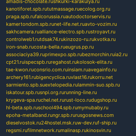
amadis-chocolate.ru
shkurki-karakulya.ru
kanotiforet.spb.ru
tutmassage.ru
ecolog.org.ru
praga.spb.ru
falcorussia.ru
autodoctorservis.ru
kamertondom.spb.ru
net-life.net.ru
avto-vozim.ru
sakhcamera.ru
alliance-electro.spb.ru
stroyavt.ru
controlweb1.ru
tdsak74.ru
kinzozo-ru.ru
kvotka.ru
iron-snab.ru
costa-bella.ru
eugrus.pp.ru
associaciya39.ru
primexpo.spb.ru
bezmorchin.ru
ia2.ru
cpt21.ru
ispecspb.ru
regahost.ru
kolosok-elita.ru
tae-kwon.ru
consrio.com.ru
insiam.ru
avegainfo.ru
archery161.ru
bigencyclica.ru
vlast16.ru
korru.net
sarmiento.spb.su
extelopedia.ru
lammin-suo.spb.ru
iskatour.spb.ru
snpi.org.ru
running-line.ru
krygeva-spa.ru
chel.net.ru
rust-loco.ru
dugshop.ru
hl-beta.spb.ru
school494.spb.ru
mymubaby.ru
epoha-metalband.ru
ngr.spb.ru
rusgosnews.com
dieselvostok.ru
24hostel.msk.ru
w-dev.ru
f-ship.ru
regsmi.ru
filmnetwork.ru
malinasp.ru
kinosvin.ru