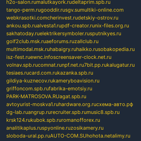
h2o-salon.ru
malutkayork.ru
deltaprim.spb.ru
tango-perm.ru
gooddir.ru
sgv.su
multiki-online.com
webkrasotki.com
cherinvest.ru
detskiy-ostrov.ru
ankou.spb.ru
alvesta1.ru
pdf-creator.ru
nix-files.org.ru
sakhatoday.ru
elektrikersymboler.ru
sputnikyes.ru
golf2club.msk.ru
aeforums.ru
zallclub.ru
multimodal.msk.ru
habaigry.ru
haikko.ru
sobakopedia.ru
isz-fest.ru
ewnc.info
screensaver-clock.net.ru
volnav.spb.ru
comnat.ru
npf.net.ru
7bit.pp.ru
kalugatur.ru
tesiaes.ru
card.com.ru
kazanka.spb.ru
gildiya-kuznecov.ru
kameryboavision.ru
griffoncom.spb.ru
fabrika-emotsiy.ru
PARK-MATROSOVA.RU
agat.spb.ru
avtoyurist-moskva1.ru
hardware.org.ru
схема-авто.рф
dg-lab.ru
angrup.ru
recruiter.spb.ru
music8.spb.ru
krsk124.ru
kubok.spb.ru
romanofforex.ru
analitikaplus.ru
spyonline.ru
zosikamery.ru
sloboda-ural.pp.ru
AUTO-COM.SU
hohota.net
alimy.ru