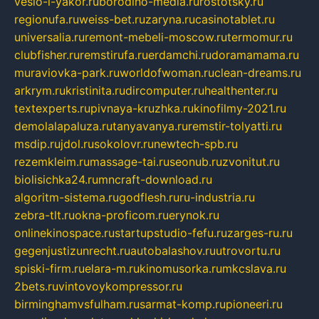
veslo-i-yakor.ru
borodino-media.ru
rostotsky.ru
regionufa.ru
weiss-bet.ru
zaryna.ru
casinotablet.ru
universalia.ru
remont-mebeli-moscow.ru
termomur.ru
clubfisher.ru
remstirufa.ru
erdamchi.ru
doramamama.ru
muraviovka-park.ru
worldofwoman.ru
clean-dreams.ru
arkrym.ru
kristinita.ru
dircomputer.ru
healthenter.ru
textexperts.ru
pivnaya-kruzhka.ru
kinofilmy-2021.ru
demolalapaluza.ru
tanyavanya.ru
remstir-tolyatti.ru
msdip.ru
jdol.ru
sokolovr.ru
newtech-spb.ru
rezemkleim.ru
massage-tai.ru
seonub.ru
zvonitut.ru
biolisichka24.ru
mncraft-download.ru
algoritm-sistema.ru
godflesh.ru
ru-industria.ru
zebra-tlt.ru
okna-proficom.ru
erynok.ru
onlinekinospace.ru
startupstudio-fefu.ru
zarges-ru.ru
gegenjustizunrecht.ru
autobalashov.ru
utrovortu.ru
spiski-firm.ru
elara-m.ru
kinomusorka.ru
mkcslava.ru
2bets.ru
vintovoykompressor.ru
birminghamvsfulham.ru
sarmat-komp.ru
pioneeri.ru