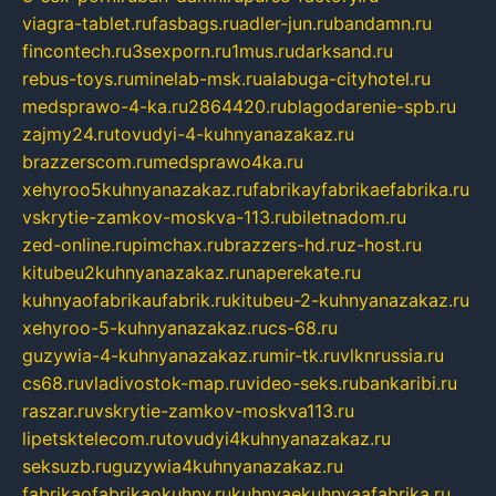
viagra-tablet.ru
fasbags.ru
adler-jun.ru
bandamn.ru
fincontech.ru
3sexporn.ru
1mus.ru
darksand.ru
rebus-toys.ru
minelab-msk.ru
alabuga-cityhotel.ru
medsprawo-4-ka.ru
2864420.ru
blagodarenie-spb.ru
zajmy24.ru
tovudyi-4-kuhnyanazakaz.ru
brazzerscom.ru
medsprawo4ka.ru
xehyroo5kuhnyanazakaz.ru
fabrikayfabrikaefabrika.ru
vskrytie-zamkov-moskva-113.ru
biletnadom.ru
zed-online.ru
pimchax.ru
brazzers-hd.ru
z-host.ru
kitubeu2kuhnyanazakaz.ru
naperekate.ru
kuhnyaofabrikaufabrik.ru
kitubeu-2-kuhnyanazakaz.ru
xehyroo-5-kuhnyanazakaz.ru
cs-68.ru
guzywia-4-kuhnyanazakaz.ru
mir-tk.ru
vlknrussia.ru
cs68.ru
vladivostok-map.ru
video-seks.ru
bankaribi.ru
raszar.ru
vskrytie-zamkov-moskva113.ru
lipetsktelecom.ru
tovudyi4kuhnyanazakaz.ru
seksuzb.ru
guzywia4kuhnyanazakaz.ru
fabrikaofabrikaokuhny.ru
kuhnyaekuhnyaafabrika.ru